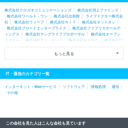
ト
株式会社クロガネコミュニケーションズ
株式会社渕上ファインズ
株式会社ワールド・ワン
株式会社出前館
ライフドクター株式会
社
株式会社ウィーブ
株式会社ＮＩＴ
株式会社ネットオン
株式会社ブロードエンタープライズ
株式会社ファブリカホールデ
ィングス
株式会社ヤングライフプロポーサル
株式会社オープン
スマイル
株式会社アド・ホック
株式会社ＨＡＲＰ
株式会社ワ
イズマン
株式会社メディウェル
株式会社リブセンス
株式会社
ポッケ
株式会社Ｓｐｅｅｅ
Ｕｎｉｐｏｓ株式会社
株式会社ナ
もっと見る
ビタイムジャパン
株式会社データＸ
合同会社ＤＭＭ．ｃｏｍ
株式会社シーネット
株式会社ＩＢＪ
ＧＭＯ ＴＥＣＨ株式会
社
株式会社アイシーズ
株式会社ＭＩＸＩ
ＬＩＮＥヤフー株式
IT・通信のカテゴリ一覧
会社
フリービット株式会社
サイボウズ株式会社
株式会社ＤＹ
Ｍ
株式会社セールスフォース・ジャパン
株式会社チェンジホー
インターネット・Webサービス
ソフトウェア
情報処理
通信
ルディングス
アマゾンジャパン株式会社
エキサイト株式会社
その他
ＧＭＯメディア株式会社
Ｖｉｓｓｏ株式会社
株式会社レコチョ
ク
ＧＲＡＳグループ株式会社
株式会社ＦＦＲＩセキュリティ
株式会社インタースペース
ポーターズ株式会社
クックパッド株
式会社
株式会社アルファポリス
株式会社ＬＩＦＵＬＬ
株式会
社ＡＤＤＩＸ
３Ｈメディソリューション株式会社
株式会社アイ
この会社を見た人はこんな会社も見ています
スタイル
株式会社サイバーエージェント
株式会社コロプラ
株