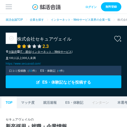
無料登録
ログイン
就活会議TOP
企業を探す
インターネット・Webサービス業界の企業一覧
株式会
株式会社セキュアヴェイル
2.3
大阪府
IT・通信(インターネット・Webサービス)
100人以上300人未満
https://www.secuavail.com/
口コミ投稿数（
53
件）
ES・体験記（
4
件）
ES・体験記などを投稿する
TOP
マッチ度
就活速報
ES・体験記
インターン
本選
セキュアヴェイルの
新卒採用・就職・企業情報