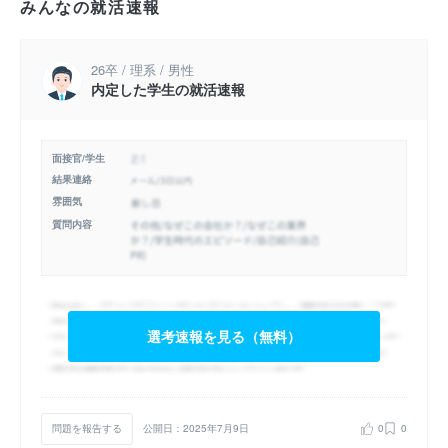
みんなの就活速報
26卒 / 理系 / 男性
内定した学生の就活速報
面接官/学生
結果連絡
雰囲気
質問内容
選考速報を見る（無料）
問題を報告する
公開日：2025年7月9日
0
0