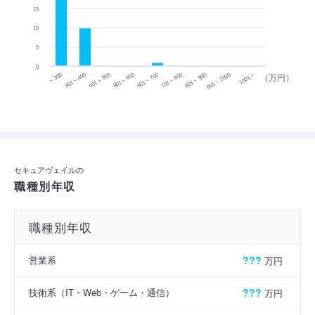
15
10
5
0
~ 300
701 ~ 800
301 ~ 400
801 ~ 900
401 ~ 500
901 ~ 1000
501 ~ 600
601 ~ 700
1001 ~
（万円）
セキュアヴェイルの
職種別年収
職種別年収
営業系
???
万円
技術系（IT・Web・ゲーム・通信）
???
万円