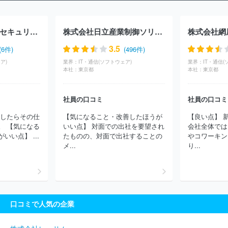
式会社クラウドポイント
株式会社フルスピード
株式会社Ｄ２Ｃ
ＧＭＯプロダクトプラットフォーム株式会社
株式会社Ｗｉｚ
ピ
クシブ株式会社
株式会社朝日ネット
株式会社ビズリーチ
株式
株式会社サイバーセキュリティクラウド
株式会社日立産業制御ソリューションズ
株式会社網
会社ディー・エル・イー
株式会社営放プロデュース
株式会社エ
アネット
ジャパンメディアシステム株式会社
ＧＭＯインターネ
3.5
(6件)
(496件)
ット株式会社
株式会社ＤＭＭ．ｃｏｍラボ
クルーズ株式会社
ア)
業界：
IT・通信(ソフトウェア)
業界：
IT・通信(
株式会社ソリトンシステムズ
楽天グループ株式会社
グレイステ
本社：
東京都
本社：
東京都
クノロジー株式会社
株式会社セレス
株式会社ＵＳＥＮ
株式会
社ＴＯＲＩＣＯ
レッドフォックス株式会社
株式会社バリューゴ
社員の口コミ
社員の口コミ
ルフ
株式会社ボルテージ
Ｓａｎｓａｎ株式会社
ＫＩＳドット
アイ株式会社
千株式会社
株式会社分析屋
楽待株式会社
ペ
社したらその仕
【気になること・改善したほうが
【良い点】 
イクラウドホールディングス株式会社
株式会社ビザスク
株式会
。 【気になる
いい点】 対面での出社を要望され
会社全体では
社ジンジブ
有限会社ウニコ
株式会社ＨＵＧＥ
Ｉｎａｇｏｒａ
い点】 ...
たものの、対面で出社することの
やコワーキン
株式会社
アド・セイル株式会社
ロジザード株式会社
ｐｅｐｅ
メ...
り...
ｘ株式会社
株式会社メディアコンサルティング
株式会社エーエ
スケーインターナショナル
株式会社イデア・レコード
株式会社
オンリーストーリー
ａｓｐｏ株式会社
株式会社スカイ３６５
ノアソリューション株式会社
株式会社ＡＺプロジェクト
Ｎｅｘ
Ｆｕｓｉｏｎ株式会社
株式会社クラッソーネ
株式会社ワークス
口コミで人気の企業
タイルキャリア
ほか(1126件)