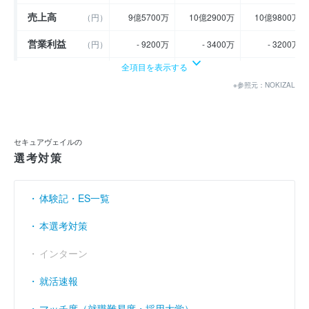
売上高
（円）
9億5700万
10億2900万
10億9800万
営業利益
（円）
- 9200万
- 3400万
- 3200万
全項目を表示する
経常利益
（円）
- 8300万
- 3000万
- 3800万
※参照元：NOKIZAL
当期純利益
（円）
- 1億1100万
- 4400万
2億2800万
利益余剰金
----
----
----
（円）
セキュアヴェイルの
売上伸び率
（％）
- 20.25
7.52
6.71
選考対策
営業利益率
（％）
- 9.61
- 3.3
- 2.91
体験記・ES一覧
経常利益率
（％）
- 8.67
- 2.92
- 3.46
本選考対策
インターン
就活速報
マッチ度（就職難易度・採用大学）