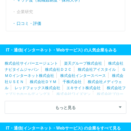
企業研究
口コミ・評価
IT・通信(インターネット・Webサービス) の人気企業をみる
株式会社サイバーエージェント
楽天グループ株式会社
株式会社
ナビタイムジャパン
株式会社Ｄ２Ｃ
株式会社アイスタイル
Ｇ
ＭＯインターネット株式会社
株式会社インタースペース
株式会
社ＵＳＥＮ
株式会社ＤＹＭ
千株式会社
株式会社メディウェ
ル
レッドフォックス株式会社
エキサイト株式会社
株式会社フ
ァブリカホールディングス
株式会社ワイズマン
株式会社ブロー
ドエンタープライズ
グレイステクノロジー株式会社
株式会社バ
リューゴルフ
ＧＭＯメディア株式会社
株式会社出前館
株式会
もっと見る
社セレス
株式会社ネットオン
ポーターズ株式会社
株式会社チ
ェンジホールディングス
ペイクラウドホールディングス株式会社
Ｉｎａｇｏｒａ株式会社
ＧＲＡＳグループ株式会社
株式会社朝
IT・通信(インターネット・Webサービス) の企業をすべて見る
日ネット
ジャパンメディアシステム株式会社
株式会社エアネッ