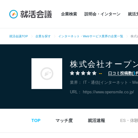
企業検索
説明会・インターン
就活
就活会議TOP
企業を探す
インターネット・Webサービス業界の企業一覧
株式
株式会社オープ
--
口コミ投稿数(
1
業界：
IT・通信(インターネット・We
URL：
https://www.opensmile.co.jp/
TOP
マッチ度
就活速報
ES・体