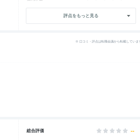
--
成長・将来性
評点をもっと見る
--
社員・管理職
--
ワークライフ
※ 口コミ・評点は転職会議から転載していま
--
女性の働きやすさ
--
入社後のギャップ
--
退職理由
--
総合評価