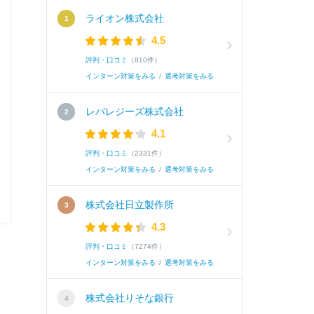
面接官/学生
ライオン株式会社
4.5
雰囲気
評判・口コミ
（810件）
インターン対策をみる
/
選考対策をみる
レバレジーズ株式会社
選考速報を
4.1
評判・口コミ
（2331件）
インターン対策をみる
/
選考対策をみる
0
0
株式会社日立製作所
4.3
評判・口コミ
（7274件）
インターン対策をみる
/
選考対策をみる
株式会社りそな銀行