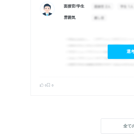
面接官/学生
雰囲気
選
0
0
告する
全て