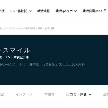
支援
ES・体験記
就活速報
就活QAラボ
就活会議Jobs
会社オープンスマイルの新卒採用・就職・企業情報
ンスマイル
件)
ES・体験記(
0
件)
bサービス)
本社：
静岡県
従業員数： 30人以上50人未満
験記
インターン
本選考
口コミ・評価
企