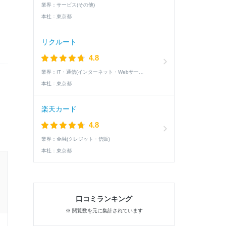
業界：
サービス(その他)
本社：
東京都
リクルート
4.8
業界：
IT・通信(インターネット・Webサービス)
本社：
東京都
楽天カード
4.8
業界：
金融(クレジット・信販)
本社：
東京都
20卒 / 文系 / 女性
2次面接通過した学生の就活速報
口コミランキング
※ 閲覧数を元に集計されています