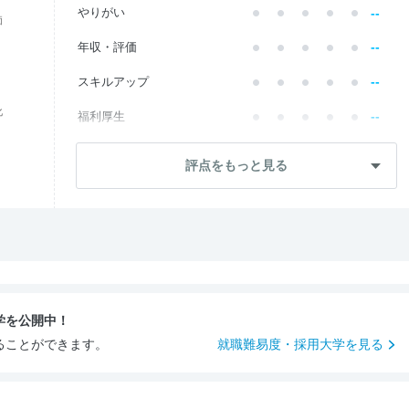
--
やりがい
価
--
年収・評価
--
スキルアップ
化
--
福利厚生
--
成長・将来性
評点をもっと見る
--
社員・管理職
--
ワークライフ
--
社風・文化
--
女性の働きやすさ
学を公開中！
--
入社後のギャップ
ることができます。
就職難易度・採用大学を見る
--
入社難易度
--
おすすめ度