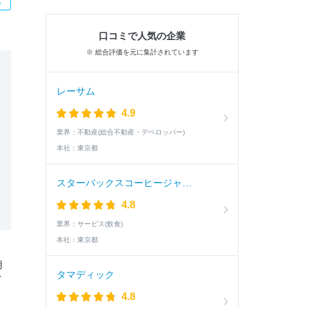
口コミで人気の企業
※ 総合評価を元に集計されています
レーサム
4.9
業界：
不動産(総合不動産・デベロッパー)
本社：
東京都
スターバックスコーヒージャパン
4.8
業界：
サービス(飲食)
本社：
東京都
用
タマディック
イ
4.8