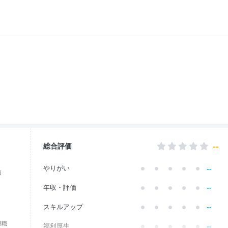
--
総合評価
--
やりがい
価
--
年収・評価
--
スキルアップ
理職
--
福利厚生