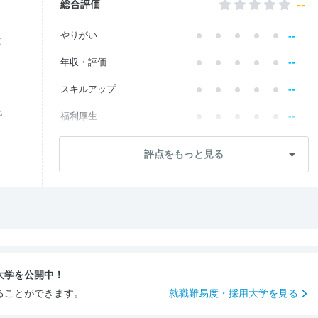
--
総合評価
--
やりがい
価
--
年収・評価
--
スキルアップ
化
--
福利厚生
--
成長・将来性
評点をもっと見る
--
社員・管理職
--
ワークライフ
--
社風・文化
--
女性の働きやすさ
大学を公開中！
--
入社後のギャップ
ることができます。
就職難易度・採用大学を見る
--
入社難易度