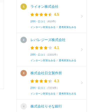
ライオン株式会社
面接官/学生
4.5
評判・口コミ
（810件）
雰囲気
インターン対策をみる
/
選考対策をみる
レバレジーズ株式会社
4.1
選考速報を
評判・口コミ
（2331件）
インターン対策をみる
/
選考対策をみる
株式会社日立製作所
4.3
0
0
評判・口コミ
（7274件）
インターン対策をみる
/
選考対策をみる
株式会社りそな銀行