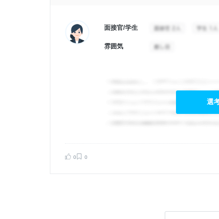
面接官/学生
雰囲気
選
0
0
告する