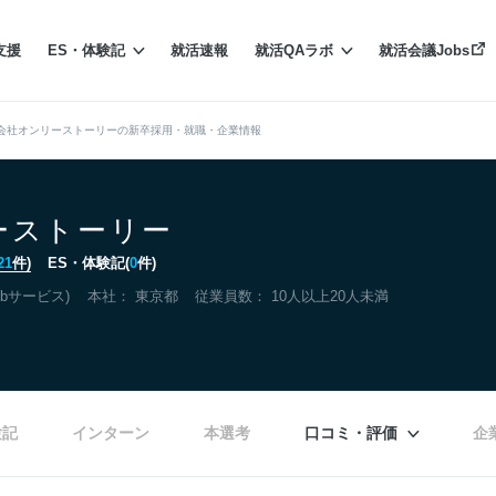
支援
ES・体験記
就活速報
就活QAラボ
就活会議Jobs
会社オンリーストーリーの新卒採用・就職・企業情報
ーストーリー
21
件)
ES・体験記(
0
件)
bサービス)
本社：
東京都
従業員数： 10人以上20人未満
験記
インターン
本選考
口コミ・評価
企