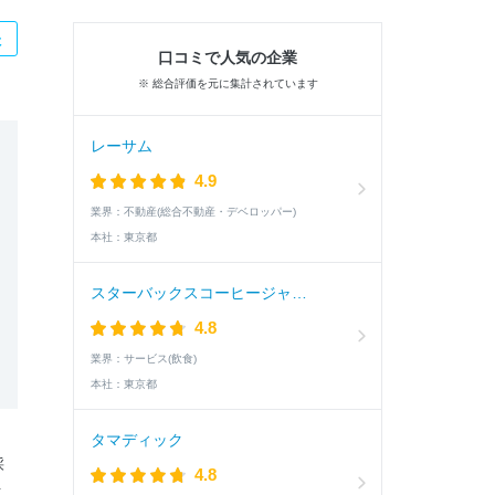
た
口コミで人気の企業
※ 総合評価を元に集計されています
レーサム
4.9
業界：
不動産(総合不動産・デベロッパー)
本社：
東京都
スターバックスコーヒージャパン
4.8
業界：
サービス(飲食)
本社：
東京都
タマディック
採
4.8
ト