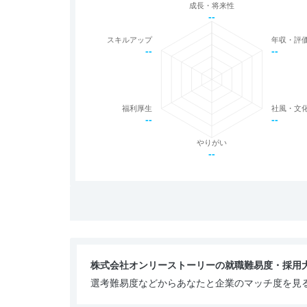
成長・将来性
--
スキルアップ
年収・評
--
--
福利厚生
社風・文
--
--
やりがい
--
株式会社オンリーストーリーの就職難易度・採用
選考難易度などからあなたと企業のマッチ度を見