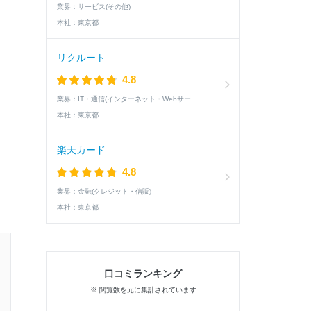
業界：
サービス(その他)
本社：
東京都
リクルート
4.8
業界：
IT・通信(インターネット・Webサービス)
本社：
東京都
楽天カード
4.8
業界：
金融(クレジット・信販)
本社：
東京都
22卒 / 文系 / 女性
口コミランキング
1次面接通過した学生の就活速報
※ 閲覧数を元に集計されています