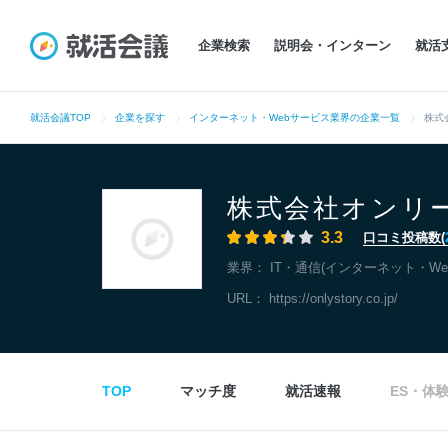
企業検索
説明会・インターン
就活
就活会議TOP
企業を探す
インターネット・Webサービス業界の企業一覧
株式
株式会社オンリ
3.3
口コミ投稿数(
業界：
IT・通信(インターネット・We
URL：
https://onlystory.co.jp/
TOP
マッチ度
就活速報
ES・体