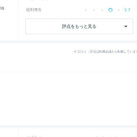
理職
福利厚生
3.7
成長・将来性
2.5
評点をもっと見る
社員・管理職
1.2
ワークライフ
3.7
※ 口コミ・評点は転職会議から転載していま
--
女性の働きやすさ
--
入社後のギャップ
退職理由
3.1