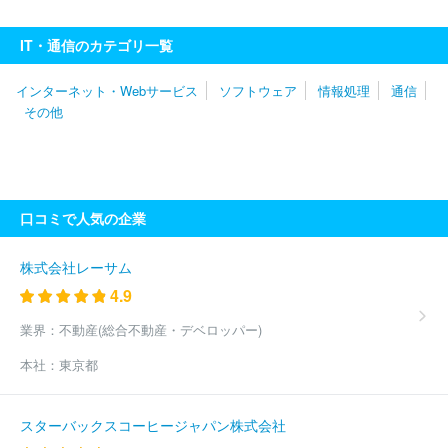
Ｍ．ｃｏｍ
株式会社シーネット
株式会社ＩＢＪ
ＧＭＯ ＴＥ
ＣＨ株式会社
株式会社アイシーズ
株式会社ＭＩＸＩ
ＬＩＮＥ
IT・通信のカテゴリ一覧
ヤフー株式会社
フリービット株式会社
サイボウズ株式会社
株
式会社ＤＹＭ
株式会社セールスフォース・ジャパン
株式会社チ
インターネット・Webサービス
ソフトウェア
情報処理
通信
ェンジホールディングス
アマゾンジャパン株式会社
エキサイト
その他
株式会社
ＧＭＯメディア株式会社
Ｖｉｓｓｏ株式会社
株式会
社レコチョク
ＧＲＡＳグループ株式会社
株式会社ＦＦＲＩセキ
ュリティ
株式会社インタースペース
ポーターズ株式会社
クッ
クパッド株式会社
株式会社アルファポリス
株式会社ＬＩＦＵＬ
Ｌ
株式会社ＡＤＤＩＸ
３Ｈメディソリューション株式会社
株
口コミで人気の企業
式会社アイスタイル
株式会社サイバーエージェント
株式会社コ
ロプラ
株式会社クラウドポイント
株式会社フルスピード
株式
会社Ｄ２Ｃ
ＧＭＯプロダクトプラットフォーム株式会社
株式会
株式会社レーサム
社Ｗｉｚ
ピクシブ株式会社
株式会社朝日ネット
株式会社ビズ
4.9
リーチ
株式会社ディー・エル・イー
株式会社営放プロデュース
株式会社エアネット
ジャパンメディアシステム株式会社
ＧＭＯ
業界：
不動産(総合不動産・デベロッパー)
インターネット株式会社
株式会社ＤＭＭ．ｃｏｍラボ
クルーズ
本社：
東京都
株式会社
株式会社ソリトンシステムズ
楽天グループ株式会社
グレイステクノロジー株式会社
株式会社セレス
株式会社ＵＳＥ
Ｎ
株式会社ＴＯＲＩＣＯ
レッドフォックス株式会社
株式会社
スターバックスコーヒージャパン株式会社
バリューゴルフ
株式会社ボルテージ
Ｓａｎｓａｎ株式会社
Ｋ