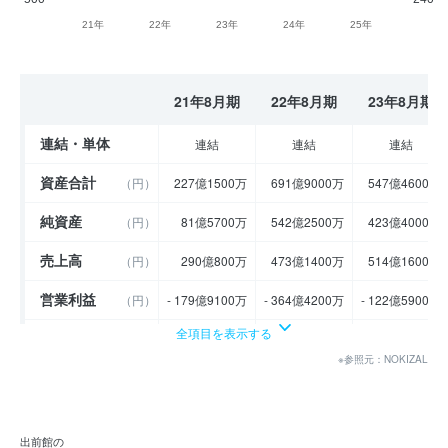
21年
22年
23年
24年
25年
21年8月期
22年8月期
23年8月期
連結・単体
連結
連結
連結
資産合計
（円）
227億1500万
691億9000万
547億4600万
純資産
（円）
81億5700万
542億2500万
423億4000万
売上高
（円）
290億800万
473億1400万
514億1600万
営業利益
（円）
- 179億9100万
- 364億4200万
- 122億5900万
全項目を表示する
経常利益
（円）
- 179億8100万
- 365億9500万
- 121億2200万
※参照元：NOKIZAL
当期純利益
（円）
- 206億5100万
- 362億1800万
- 121億5400万
利益余剰金
----
----
----
（円）
出前館の