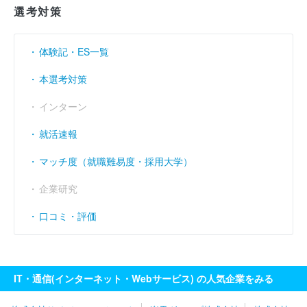
売上伸び率
（％）
181.47
63.11
8.67
選考対策
営業利益率
（％）
- 62.02
- 77.02
- 23.84
体験記・ES一覧
経常利益率
（％）
- 61.99
- 77.34
- 23.58
本選考対策
インターン
就活速報
マッチ度（就職難易度・採用大学）
企業研究
口コミ・評価
IT・通信(インターネット・Webサービス) の人気企業をみる