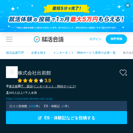
無料登録
ログイン
就活会議TOP
企業を探す
インターネット・Webサービス業界の企業一覧
株式会
株式会社出前館
3.9
東京都
IT・通信(インターネット・Webサービス)
300人以上1千人未満
https://corporate.demae-can.co.jp/
口コミ投稿数（
465
件）
ES・体験記（
6
件）
ES・体験記などを投稿する