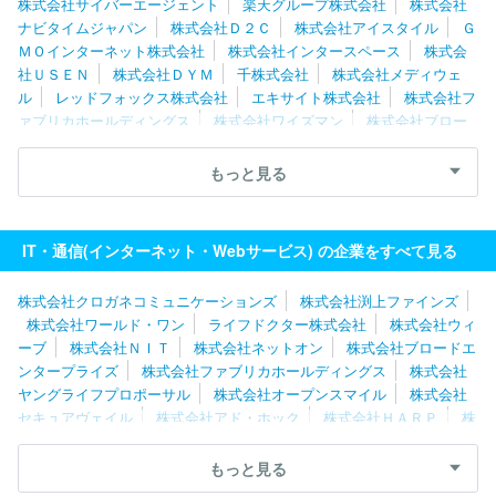
株式会社サイバーエージェント
楽天グループ株式会社
株式会社
ナビタイムジャパン
株式会社Ｄ２Ｃ
株式会社アイスタイル
Ｇ
ＭＯインターネット株式会社
株式会社インタースペース
株式会
社ＵＳＥＮ
株式会社ＤＹＭ
千株式会社
株式会社メディウェ
ル
レッドフォックス株式会社
エキサイト株式会社
株式会社フ
ァブリカホールディングス
株式会社ワイズマン
株式会社ブロー
ドエンタープライズ
グレイステクノロジー株式会社
株式会社バ
リューゴルフ
ＧＭＯメディア株式会社
株式会社セレス
株式会
もっと見る
社ネットオン
ポーターズ株式会社
株式会社チェンジホールディ
ングス
ペイクラウドホールディングス株式会社
Ｉｎａｇｏｒａ
株式会社
ＧＲＡＳグループ株式会社
株式会社朝日ネット
ジャ
IT・通信(インターネット・Webサービス) の企業をすべて見る
パンメディアシステム株式会社
株式会社エアネット
株式会社Ｆ
ＦＲＩセキュリティ
株式会社クロガネコミュニケーションズ
株式会社渕上ファインズ
株式会社ワールド・ワン
ライフドクター株式会社
株式会社ウィ
ーブ
株式会社ＮＩＴ
株式会社ネットオン
株式会社ブロードエ
ンタープライズ
株式会社ファブリカホールディングス
株式会社
ヤングライフプロポーサル
株式会社オープンスマイル
株式会社
セキュアヴェイル
株式会社アド・ホック
株式会社ＨＡＲＰ
株
式会社ワイズマン
株式会社メディウェル
株式会社リブセンス
株式会社ポッケ
株式会社Ｓｐｅｅｅ
Ｕｎｉｐｏｓ株式会社
もっと見る
株式会社ナビタイムジャパン
株式会社データＸ
合同会社ＤＭ