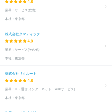
4.8
ＩＳドットアイ株式会社
千株式会社
株式会社分析屋
楽待株式
会社
ペイクラウドホールディングス株式会社
株式会社ビザスク
業界：
サービス(飲食)
株式会社ジンジブ
有限会社ウニコ
株式会社ＨＵＧＥ
Ｉｎａ
ｇｏｒａ株式会社
アド・セイル株式会社
ロジザード株式会社
本社：
東京都
ｐｅｐｅｘ株式会社
株式会社メディアコンサルティング
株式会
社エーエスケーインターナショナル
株式会社イデア・レコード
株式会社オンリーストーリー
ａｓｐｏ株式会社
株式会社スカイ
株式会社タマディック
３６５
ノアソリューション株式会社
株式会社ＡＺプロジェクト
4.8
ＮｅｘＦｕｓｉｏｎ株式会社
株式会社クラッソーネ
株式会社ワ
ークスタイルキャリア
ほか(1126件)
業界：
サービス(その他)
本社：
東京都
株式会社リクルート
4.8
業界：
IT・通信(インターネット・Webサービス)
本社：
東京都