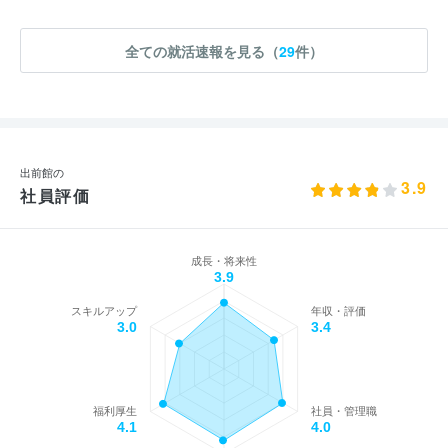
全ての就活速報を見る（
29
件）
出前館の
3.9
社員評価
成長・将来性
3.9
スキルアップ
年収・評価
3.0
3.4
福利厚生
社員・管理職
4.1
4.0