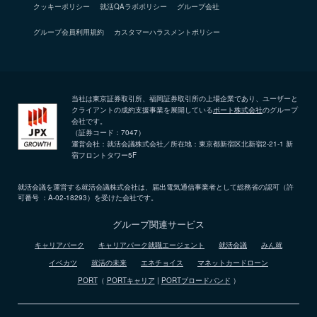
クッキーポリシー
就活QAラボポリシー
グループ会社
グループ会員利用規約
カスタマーハラスメントポリシー
当社は東京証券取引所、福岡証券取引所の上場企業であり、ユーザーと
クライアントの成約支援事業を展開している
ポート株式会社
のグループ
会社です。
（証券コード：7047）
運営会社：就活会議株式会社／所在地：東京都新宿区北新宿2-21-1 新
宿フロントタワー5F
就活会議を運営する就活会議株式会社は、届出電気通信事業者として総務省の認可（許
可番号 ：A-02-18293）を受けた会社です。