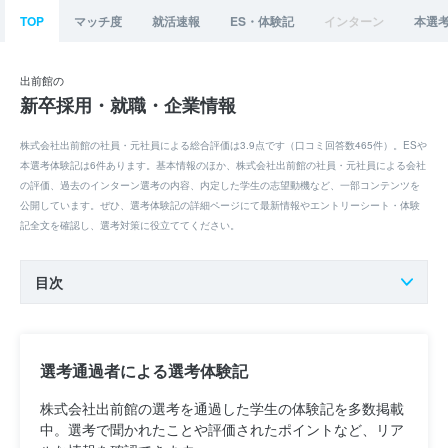
TOP
マッチ度
就活速報
ES・体験記
インターン
本選
出前館の
新卒採用・就職・企業情報
株式会社出前館の社員・元社員による総合評価は3.9点です（口コミ回答数465件）。ESや
本選考体験記は6件あります。基本情報のほか、株式会社出前館の社員・元社員による会社
の評価、過去のインターン選考の内容、内定した学生の志望動機など、一部コンテンツを
公開しています。ぜひ、選考体験記の詳細ページにて最新情報やエントリーシート・体験
記全文を確認し、選考対策に役立ててください。
目次
選考通過者による選考体験記
株式会社出前館の選考を通過した学生の体験記を多数掲載
中。選考で聞かれたことや評価されたポイントなど、リア