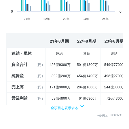
0
0
21年
22年
23年
24年
25年
21年8月期
22年8月期
23年8月期
連結・単体
連結
連結
連結
資産合計
（円）
426億9300万
501億1300万
549億7700万
純資産
（円）
392億200万
454億1400万
498億2700万
売上高
（円）
171億9000万
204億1600万
244億8800万
営業利益
（円）
53億4800万
61億6300万
72億4300万
全項目を表示する
経常利益
（円）
56億7900万
75億4400万
79億9500万
※参照元：NOKIZAL
当期純利益
（円）
42億9100万
52億9000万
59億5300万