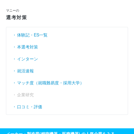
利益余剰金
----
----
----
（円）
マニーの
売上伸び率
（％）
13.09
18.77
19.95
選考対策
営業利益率
（％）
31.11
30.19
29.58
体験記・ES一覧
経常利益率
（％）
33.04
36.95
32.65
本選考対策
インターン
就活速報
マッチ度（就職難易度・採用大学）
企業研究
口コミ・評価
メーカー・製造業(精密機器・医療機器) の人気企業をみる