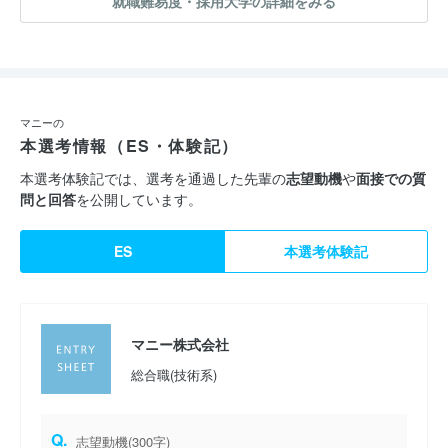
就職難易度・採用大学の詳細をみる
マニーの
本選考情報（ES・体験記）
本選考体験記では、選考を通過した先輩の
志望動機
や
面接での質
問と回答
を公開しています。
ES
本選考体験記
マニー株式会社
総合職(技術系)
Q.
志望動機(300字)