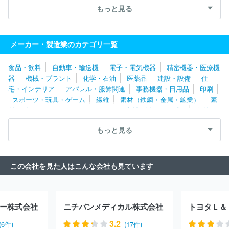
株式会社
株式会社東海メディカルプロダクツ
株式会社アピステ
もっと見る
朝日レントゲン工業株式会社
株式会社キーエンス
パール工業株
式会社
北陽電機株式会社
不二越機械工業株式会社
株式会社湯
山製作所
株式会社ライト光機製作所
株式会社島津製作所
朝日
メーカー・製造業のカテゴリ一覧
インテック株式会社
株式会社旭ポリスライダー
株式会社エネゲ
ート
株式会社モリタ製作所
日新イオン機器株式会社
エスペッ
食品・飲料
自動車・輸送機
電子・電気機器
精密機器・医療機
ク株式会社
三星ダイヤモンド工業株式会社
ＴＯＷＡ株式会社
器
機械・プラント
化学・石油
医薬品
建設・設備
住
サムコ株式会社
アピックヤマダ株式会社
京都電子工業株式会
宅・インテリア
アパレル・服飾関連
事務機器・日用品
印刷
社
白河オリンパス株式会社
株式会社ナカニシ
株式会社モリタ
スポーツ・玩具・ゲーム
繊維
素材（鉄鋼・金属・鉱業）
素
東京製作所
株式会社タムロン
アキム株式会社
株式会社デンソ
材（ゴム・ガラス・セラミックス）
素材（紙・パルプ）
素材
ー北海道
リングアンドリンク株式会社
会津オリンパス株式会社
（その他）
農林・水産
たばこ・飼料
その他
ギガフォトン株式会社
富士計測システム株式会社
株式会社セン
もっと見る
トラルユニ
株式会社アタゴ
株式会社メイテック
伊藤超短波株
式会社
株式会社シグマ
レジル株式会社
株式会社ニコン
株
式会社共和電業
武蔵エンジニアリング株式会社
クリエートメデ
この会社を見た人はこんな会社も見ています
ィック株式会社
株式会社テクノメディカ
日東光器株式会社
株
式会社フォトロン
株式会社白寿生科学研究所
株式会社ホギメデ
ィカル
オリンパス株式会社
株式会社ウドノ医機
ＳＢカワスミ
株式会社
株式会社ユタカ
富士レビオ株式会社
株式会社トヤ
ー株式会社
ニチバンメディカル株式会社
トヨタＬ＆
マ
三菱プレシジョン株式会社
株式会社精研
株式会社エイアン
ドティー
株式会社アドバンテスト
株式会社トーショー
株式会
3.2
(6件)
(17件)