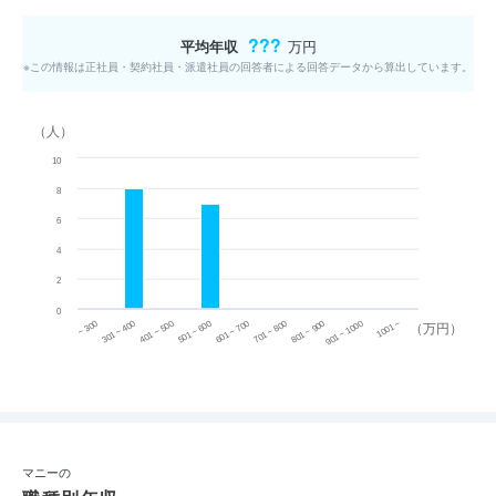
???
平均年収
万円
※この情報は正社員・契約社員・派遣社員の回答者による回答データから算出しています。
（人）
10
8
6
4
2
0
~ 300
701 ~ 800
301 ~ 400
801 ~ 900
401 ~ 500
901 ~ 1000
501 ~ 600
601 ~ 700
1001 ~
（万円）
マニーの