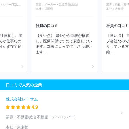
社日立ハイテク
株式会社国際電気
山洋電気株式会社
スガ試験
インフラ・物流・エネルギー(電気・電力)
業界：
メーカー・製造業(医薬品)
業界：
機株式会社
ＨＯＹＡ株式会社
日本メジフィジックス株式会社
本社：
福岡県
本社：
大阪府
株式会社アバールデータ
日本電子株式会社
東京計器株式会社
キヤノンアネルバ株式会社
京セラＳＯＣ株式会社
株式会社吉田
製作所
株式会社トプコン
株式会社ミツトヨ
横河電機株式会
社員の口コミ
社員の口コミ
社
株式会社小野測器
株式会社東京精密
ソーラーフロンティア
な社員多し。出
【良い点】 県外から部署が移管
【良い点】 
株式会社
株式会社Ａ＆Ｄホロンホールディングス
酒井医療株式
のが仕事なの
し、医療関係ですので安定してい
プ会社なので
会社
株式会社東京測器研究所
夏原工業株式会社
ＳＵＳ株式会
付かず在宅勤
ます。部署によって忙しさも違い
りしている方
社
ほか(1947件)
ます...
給...
口コミで人気の企業
株式会社レーサム
4.9
業界：
不動産(総合不動産・デベロッパー)
本社：
東京都