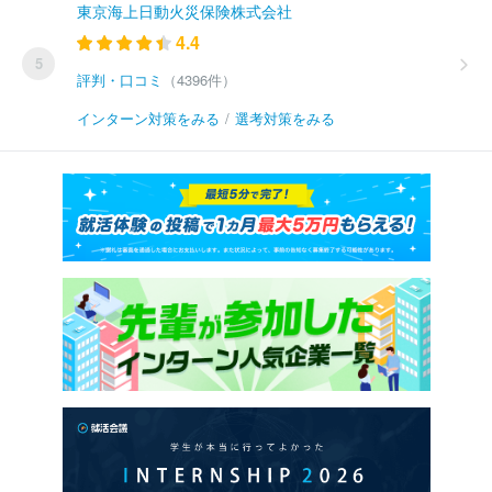
東京海上日動火災保険株式会社
4.4
5
評判・口コミ
（4396件）
インターン対策をみる
/
選考対策をみる