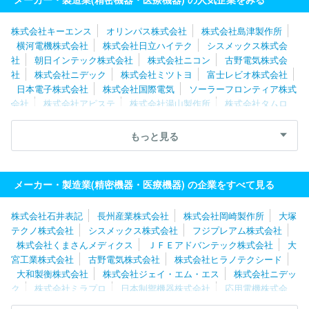
株式会社キーエンス
オリンパス株式会社
株式会社島津製作所
横河電機株式会社
株式会社日立ハイテク
シスメックス株式会
社
朝日インテック株式会社
株式会社ニコン
古野電気株式会
社
株式会社ニデック
株式会社ミツトヨ
富士レビオ株式会社
日本電子株式会社
株式会社国際電気
ソーラーフロンティア株式
会社
株式会社アピステ
株式会社湯山製作所
株式会社タムロ
ン
日機装株式会社
ＳＢカワスミ株式会社
株式会社トプコン
ＨＯＹＡ株式会社
三星ダイヤモンド工業株式会社
ＳＵＳ株式会
もっと見る
社
山洋電気株式会社
エスペック株式会社
株式会社東海メディ
カルプロダクツ
株式会社東京精密
株式会社トヤマ
レジル株式
会社
メーカー・製造業(精密機器・医療機器) の企業をすべて見る
株式会社石井表記
長州産業株式会社
株式会社岡崎製作所
大塚
テクノ株式会社
シスメックス株式会社
フジプレアム株式会社
株式会社くまさんメディクス
ＪＦＥアドバンテック株式会社
大
宮工業株式会社
古野電気株式会社
株式会社ヒラノテクシード
大和製衡株式会社
株式会社ジェイ・エム・エス
株式会社ニデッ
ク
株式会社ミラプロ
日本制禦機器株式会社
応用電機株式会
社
メニックス株式会社
日置電機株式会社
アドバンス電気工業