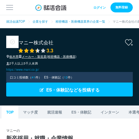
無料登録
ログイン
就活会議TOP
企業を探す
精密機器・医療機器業界の企業一覧
マニー株式会社の
マニー株式会社
3.3
栃木県
メーカー・製造業(精密機器・医療機器)
2千人以上5千人未満
https://www.mani.co.jp/
口コミ投稿数（
41
件）
ES・体験記（
12
件）
ES・体験記などを投稿する
TOP
マッチ度
就活速報
ES・体験記
インターン
本選
マニーの
新卒採用・就職・企業情報