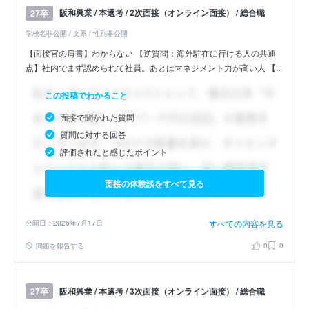
阪和興業 / 本選考 / 2次面接（オンライン面接） / 総合職
27卒
学校名非公開 / 文系 / 性別非公開
【面接官の肩書】わからない 【逆質問：海外駐在に行ける人の共通
点】社内でまず認められて社員。あとはマネジメント力が高い人 【...
この投稿でわかること
面接で聞かれた質問
質問に対する回答
評価されたと感じたポイント
面接の体験談をすべて見る
すべての内容を見る
公開日：2026年7月17日
問題を報告する
0
0
阪和興業 / 本選考 / 3次面接（オンライン面接） / 総合職
27卒