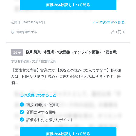
面接の体験談をすべて見る
すべての内容を見る
公開日：2026年6月16日
問題を報告する
0
0
阪和興業 / 本選考 / 2次面接（オンライン面接） / 総合職
26卒
学校名非公開 / 文系 / 性別非公開
【面接官の肩書】営業の方 【あなたの強みはなんですか？】私の強
みは、困難な状況でも諦めずに努力を続けられる粘り強さです。居
酒...
この投稿でわかること
面接で聞かれた質問
質問に対する回答
評価されたと感じたポイント
面接の体験談をすべて見る