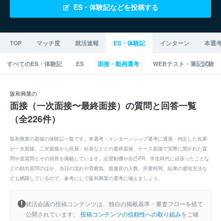
ES・体験記などを投稿する
TOP
マッチ度
就活速報
ES・体験記
インターン
本選
すべてのES・体験記
ES
面接・動画選考
WEBテスト・筆記試験
阪和興業の
面接（一次面接〜最終面接）の質問と回答一覧
（全226件）
阪和興業の面接の体験記一覧です。本選考・インターンシップ選考に通過・内定した先輩
が一次面接、二次面接から役員・社長などとの最終面接、ケース面接で実際に聞かれた質
問や逆質問とその回答を掲載しています。志望動機や自己PR、学生時代に頑張ったことな
どの頻出質問のほか、当日の流れや雰囲気、面接官の人数、所要時間、結果の通知方法な
ども網羅しているので、参考にして阪和興業の選考に備えましょう。
就活会議の投稿コンテンツは、独自の掲載基準・審査フローを経て
公開されています。
投稿コンテンツの信頼性への取り組み
をご確