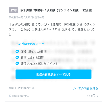
阪和興業 / 本選考 / 1次面接（オンライン面接） / 総合職
27卒
学校名非公開 / 文系 / 性別非公開
【面接官の肩書】覚えていない 【逆質問：海外駐在に行けるチャン
スはいつごろか】出張は大体２～３年目にはいける。駐在ととなる
と...
この投稿でわかること
面接で聞かれた質問
質問に対する回答
評価されたと感じたポイント
面接の体験談をすべて見る
すべての内容を見る
公開日：2026年7月17日
問題を報告する
0
0