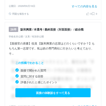
すべての内容を見る
公開日：2026年6月16日
問題を報告する
0
0
阪和興業 / 本選考 / 最終面接（対面面接） / 総合職
26卒
学校名非公開 / 文系 / 性別非公開
【面接官の肩書】役員 【阪和興業の志望はどのくらいですか？】も
ちろん第一志望です。私は鉄の専門商社に行きたいと考えており、
そ...
この投稿でわかること
面接で聞かれた質問
質問に対する回答
評価されたと感じたポイント
面接の体験談をすべて見る