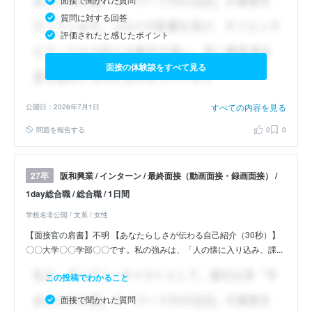
質問に対する回答
評価されたと感じたポイント
面接の体験談をすべて見る
すべての内容を見る
公開日：2026年7月1日
問題を報告する
0
0
阪和興業 / インターン / 最終面接（動画面接・録画面接） /
27卒
1day総合職 / 総合職 / 1日間
学校名非公開 / 文系 / 女性
【面接官の肩書】不明 【あなたらしさが伝わる自己紹介（30秒）】
〇〇大学〇〇学部〇〇です。私の強みは、「人の懐に入り込み、課...
この投稿でわかること
面接で聞かれた質問