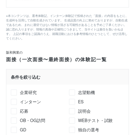
※本コンテンツは、選考体験記、インターン体験記で投稿された「面接」の内容をもとに、
生成AIを活用して自動生成されています。 生成品質の向上に努めておりますが、自動生成
であるため、まれに適切ではない情報が混ざる可能性があることを予めご了承ください。
誠に恐れ入りますが、情報の真偽や正確性につきまして、当サイトは責任を負いかねま
す。 上記の事項をご認識のうえ、就職活動における参考情報のひとつとして、ぜひ活用し
てください。
阪和興業の
面接（一次面接〜最終面接）の体験記一覧
条件を絞り込む
企業研究
志望動機
インターン
ES
応募
説明会
OB・OG訪問
WEBテスト・試験
GD
独自の選考