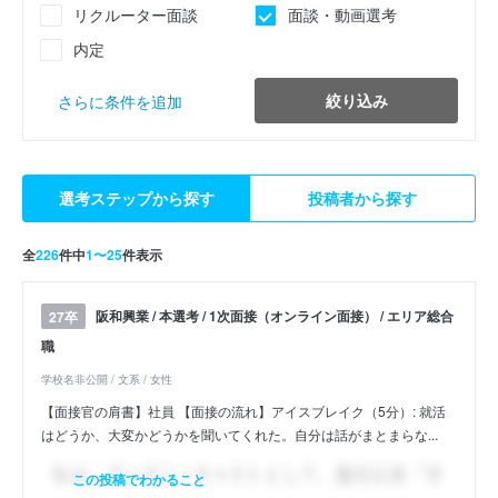
リクルーター面談
面談・動画選考
内定
絞り込み
さらに条件を追加
選考ステップから探す
投稿者から探す
全
226
件中
1〜25
件表示
阪和興業 / 本選考 / 1次面接（オンライン面接） / エリア総合
27卒
職
学校名非公開 / 文系 / 女性
【面接官の肩書】社員 【面接の流れ】アイスブレイク（5分）: 就活
はどうか、大変かどうかを聞いてくれた。自分は話がまとまらな...
この投稿でわかること