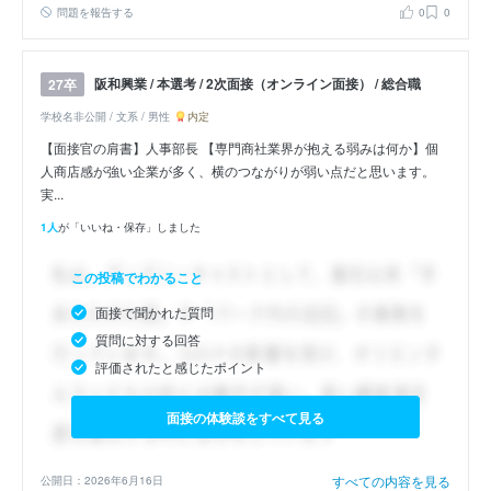
問題を報告する
0
0
阪和興業 / 本選考 / 2次面接（オンライン面接） / 総合職
27卒
学校名非公開 / 文系 / 男性
内定
【面接官の肩書】人事部長 【専門商社業界が抱える弱みは何か】個
人商店感が強い企業が多く、横のつながりが弱い点だと思います。
実...
1人
が「いいね・保存」しました
この投稿でわかること
面接で聞かれた質問
質問に対する回答
評価されたと感じたポイント
面接の体験談をすべて見る
すべての内容を見る
公開日：2026年6月16日