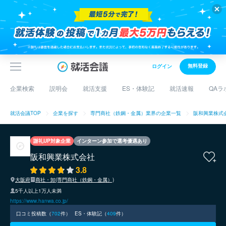
無料登録
ログイン
企業検索
説明会
就活支援
ES・体験記
就活速報
QAラ
就活会議TOP
企業を探す
専門商社（鉄鋼・金属）業界の企業一覧
阪和興業株式
謝礼UP対象企業
インターン参加で選考優遇あり
阪和興業株式会社
3.8
大阪府
商社・卸(専門商社（鉄鋼・金属）)
5千人以上1万人未満
https://www.hanwa.co.jp/
口コミ投稿数（
702
件）
ES・体験記（
409
件）