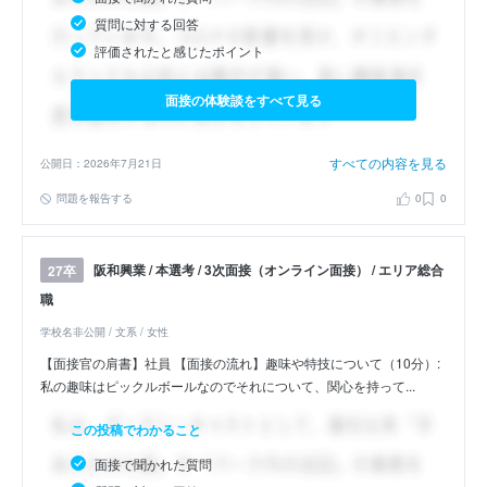
質問に対する回答
評価されたと感じたポイント
面接の体験談をすべて見る
すべての内容を見る
公開日：2026年7月21日
問題を報告する
0
0
阪和興業 / 本選考 / 3次面接（オンライン面接） / エリア総合
27卒
職
学校名非公開 / 文系 / 女性
【面接官の肩書】社員 【面接の流れ】趣味や特技について（10分）:
私の趣味はピックルボールなのでそれについて、関心を持って...
この投稿でわかること
面接で聞かれた質問