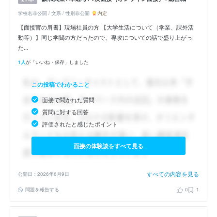
学校名非公開 / 文系 / 性別非公開
内定
【面接官の肩書】現場社員の方 【大学生活について（学業、課外活
動等）】同じ学閥の方だったので、専攻についての話で盛り上がっ
た...
1人
が「いいね・保存」しました
この投稿でわかること
面接で聞かれた質問
質問に対する回答
評価されたと感じたポイント
面接の体験談をすべて見る
すべての内容を見る
公開日：2026年6月9日
問題を報告する
0
1