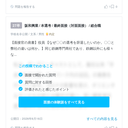
問題を報告する
1
0
阪和興業 / 本選考 / 最終面接（対面面接） / 総合職
27卒
学校名非公開 / 文系 / 男性
内定
【面接官の肩書】役員 【なぜ〇〇の選考を辞退したいのか。〇〇と
弊社の違いは何か。】同じ鉄鋼専門商社であり、鉄鋼以外にも様々
な...
この投稿でわかること
面接で聞かれた質問
質問に対する回答
評価されたと感じたポイント
面接の体験談をすべて見る
すべての内容を見る
公開日：2026年6月16日
問題を報告する
0
0