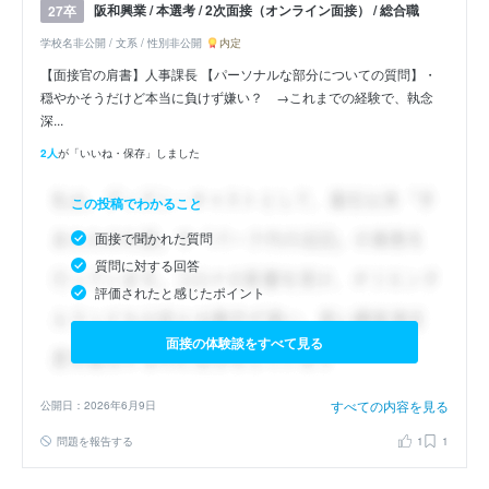
阪和興業 / 本選考 / 2次面接（オンライン面接） / 総合職
27卒
学校名非公開 / 文系 / 性別非公開
内定
【面接官の肩書】人事課長 【パーソナルな部分についての質問】・
穏やかそうだけど本当に負けず嫌い？ →これまでの経験で、執念
深...
2人
が「いいね・保存」しました
この投稿でわかること
面接で聞かれた質問
質問に対する回答
評価されたと感じたポイント
面接の体験談をすべて見る
すべての内容を見る
公開日：2026年6月9日
問題を報告する
1
1