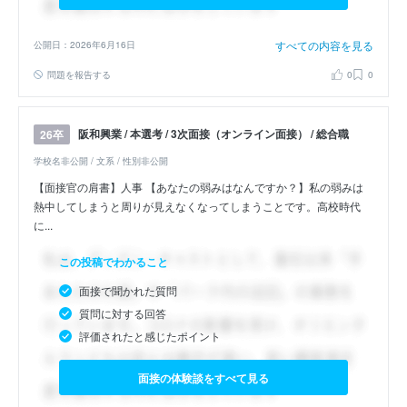
すべての内容を見る
公開日：2026年6月16日
問題を報告する
0
0
阪和興業 / 本選考 / 3次面接（オンライン面接） / 総合職
26卒
学校名非公開 / 文系 / 性別非公開
【面接官の肩書】人事 【あなたの弱みはなんですか？】私の弱みは
熱中してしまうと周りが見えなくなってしまうことです。高校時代
に...
この投稿でわかること
面接で聞かれた質問
質問に対する回答
評価されたと感じたポイント
面接の体験談をすべて見る