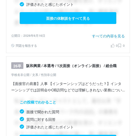
評価されたと感じたポイント
面接の体験談をすべて見る
すべての内容を見る
公開日：2026年6月16日
問題を報告する
0
0
阪和興業 / 本選考 / 1次面接（オンライン面接） / 総合職
26卒
学校名非公開 / 文系 / 性別非公開
【面接官の肩書】人事 【インターンシップはどうだった？】インタ
ーンシップでは説明会やOB訪問などでは理解しきれない業務につい...
この投稿でわかること
面接で聞かれた質問
質問に対する回答
評価されたと感じたポイント