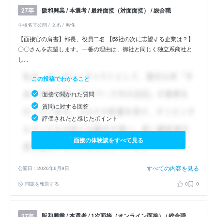
阪和興業 / 本選考 / 最終面接（対面面接） / 総合職
27卒
学校名非公開 / 文系 / 男性
【面接官の肩書】部長、役員二名 【弊社の次に志望する企業は？】
〇〇さんを志望します。一番の理由は、御社と同じく独立系商社と
し...
この投稿でわかること
面接で聞かれた質問
質問に対する回答
評価されたと感じたポイント
面接の体験談をすべて見る
すべての内容を見る
公開日：2026年6月9日
問題を報告する
0
0
阪和興業 / 本選考 / 1次面接（オンライン面接） / 総合職
27卒