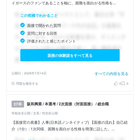
イガースのファンであることを軸に、困難を面白がる性格を...
この投稿でわかること
面接で聞かれた質問
質問に対する回答
評価されたと感じたポイント
面接の体験談をすべて見る
すべての内容を見る
公開日：2026年7月14日
問題を報告する
0
0
阪和興業 / 本選考 / 2次面接（対面面接） / 総合職
27卒
学校名非公開 / 文系 / 性別非公開
【面接官の肩書】人事(日本語ノンネイティブ) 【面接の流れ】自己紹
介（1分）: 1次同様、困難を面白がる性格を簡潔に話した。...