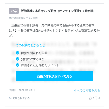
阪和興業 / 本選考 / 2次面接（オンライン面接） / 総合職
27卒
学校名非公開 / 文系 / 男性
【面接官の肩書】課長 【専門商社の中でも応募をする企業の基準
は？】一番の基準は自分からチャレンジするチャンスが豊富にあるか
ど...
この投稿でわかること
面接で聞かれた質問
質問に対する回答
評価されたと感じたポイント
面接の体験談をすべて見る
すべての内容を見る
公開日：2026年6月9日
問題を報告する
0
0