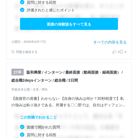
質問に対する回答
評価されたと感じたポイント
面接の体験談をすべて見る
すべての内容を見る
公開日：2026年6月17日
問題を報告する
0
0
阪和興業 / インターン / 最終面接（動画面接・録画面接） /
27卒
総合職2daysインターン / 総合職 / 2日間
学校名非公開 / 文系 / 男性
【面接官の肩書】わからない 【自身の強みは何か？30秒程度で】私
の強みは粘り強さである。所属する〇〇部では、自分はディフェン...
この投稿でわかること
面接で聞かれた質問
質問に対する回答