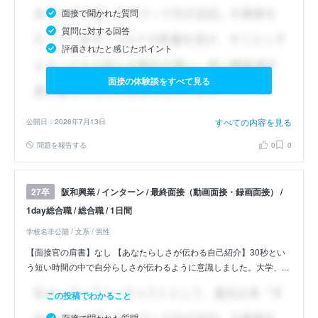
面接で聞かれた質問
質問に対する回答
評価されたと感じたポイント
面接の体験談をすべて見る
すべての内容を見る
公開日：2026年7月13日
問題を報告する
0
0
阪和興業 / インターン / 最終面接（動画面接・録画面接） /
27卒
1day総合職 / 総合職 / 1日間
学校名非公開 / 文系 / 男性
【面接官の肩書】なし 【あなたらしさが伝わる自己紹介】30秒とい
う短い時間の中で自分らしさが伝わるように意識しました。大学、...
この投稿でわかること
面接で聞かれた質問