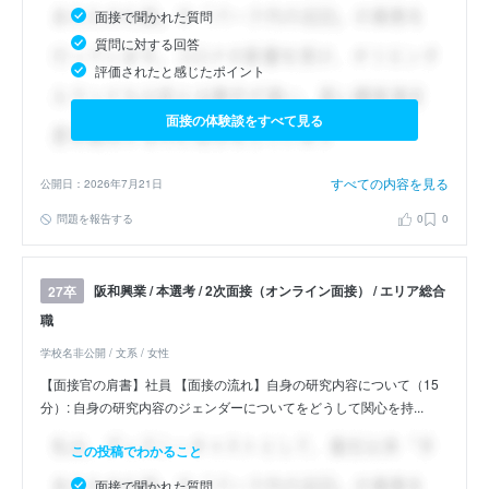
面接で聞かれた質問
質問に対する回答
評価されたと感じたポイント
面接の体験談をすべて見る
すべての内容を見る
公開日：2026年7月21日
問題を報告する
0
0
阪和興業 / 本選考 / 2次面接（オンライン面接） / エリア総合
27卒
職
学校名非公開 / 文系 / 女性
【面接官の肩書】社員 【面接の流れ】自身の研究内容について（15
分）: 自身の研究内容のジェンダーについてをどうして関心を持...
この投稿でわかること
面接で聞かれた質問