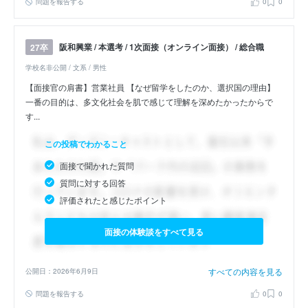
問題を報告する
0
0
阪和興業 / 本選考 / 1次面接（オンライン面接） / 総合職
27卒
学校名非公開 / 文系 / 男性
【面接官の肩書】営業社員 【なぜ留学をしたのか、選択国の理由】
一番の目的は、多文化社会を肌で感じて理解を深めたかったからで
す...
この投稿でわかること
面接で聞かれた質問
質問に対する回答
評価されたと感じたポイント
面接の体験談をすべて見る
すべての内容を見る
公開日：2026年6月9日
問題を報告する
0
0