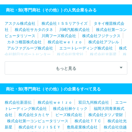
商社・卸(専門商社（その他）) の人気企業をみる
アスクル株式会社
株式会社ＩＳＳリアライズ
タキイ種苗株式会
社
株式会社サカタのタネ
川崎汽船株式会社
株式会社第一コン
ピュータリソース
川商フーズ株式会社
株式会社フジテックス
カネコ種苗株式会社
株式会社ｗｅｌｚｏ
株式会社アフレル
アルファグループ株式会社
エコートレーディング株式会社
株式
会社朝日サポートセンター
株式会社学究社
株式会社光新星
株
式会社マイプレシャス
株式会社ＴＴＣ
株式会社クリアストーン
株式会社日本ケアサプライ
エム・シー・ヘルスケアホールディン
もっと見る
グス株式会社
ダイヤ株式会社
アビリティーズ・ケアネット株式
会社
株式会社レイメイ藤井
パシバ株式会社
株式会社進研ア
ド
伊藤忠飼料株式会社
住商ファーマインターナショナル株式会
商社・卸(専門商社（その他）) の企業をすべて見る
社
株式会社ハーモニック
永浜クロス株式会社
株式会社新居伝
株式会社ｗｅｌｚｏ
双日九州株式会社
エコー
トレーディング株式会社
株式会社林ケミック
福岡大同青果株式
会社
株式会社タカミヤ
ビーズ株式会社
株式会社タツノ管財
株式会社第一コンピュータリソース
株式会社ＴＴＣ
株式会社光
新星
株式会社ＦＵＪＩＳＥＹ
敷島産業株式会社
株式会社信越