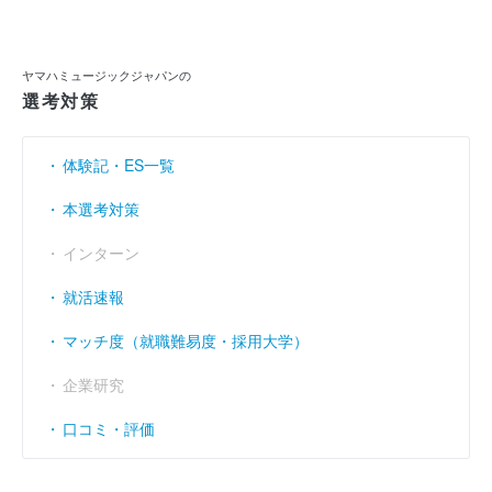
当期純利益
（円）
6億3900万
8億600万
11億2100万
利益余剰金
（円）
56億5800万
59億3900万
67億1400万
ヤマハミュージックジャパンの
選考対策
売上伸び率
----
----
----
（％）
営業利益率
----
----
----
（％）
体験記・ES一覧
経常利益率
----
----
----
（％）
本選考対策
インターン
就活速報
マッチ度（就職難易度・採用大学）
企業研究
口コミ・評価