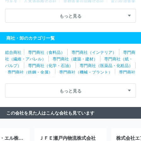
ワキタ
八木通商株式会社
京都青果合同株式会社
富山促成青果
株式会社
株式会社シーエスシーサービス
イツワ商事株式会社
ゼニヤ海洋サービス株式会社
株式会社名港フラワーブリッジ
株
もっと見る
式会社バイオテック
株式会社近鉄トレーディングサービス
中山
福株式会社
株式会社朝日サポートセンター
株式会社アフレル
クリヤマジャパン株式会社
株式会社進研アド
アピデ株式会社
商社・卸のカテゴリ一覧
株式会社ＧＭＴ
株式会社カナエ
株式会社ＩＳＳリアライズ
株式会社ハクサン
株式会社足立ライト工業所
株式会社デグナ
総合商社
専門商社（食料品）
専門商社（インテリア）
専門商
ー
タキイ種苗株式会社
山内金属株式会社
パシバ株式会社
社（繊維・アパレル）
専門商社（建築・建材）
専門商社（紙・
グリーンホスピタルサプライ株式会社
株式会社内村
東邦ゴム工
パルプ）
専門商社（化学・石油）
専門商社（医薬品・化粧品）
業株式会社
株式会社丹波屋
潮物産株式会社
永浜クロス株式会
専門商社（鉄鋼・金属）
専門商社（機械・プラント）
専門商社
社
カネコ種苗株式会社
関東マルワ産業株式会社
株式会社リベ
（電子・電気機器・OA機器）
専門商社（自動車関連・輸送用機
ルタ
株式会社フィッツコーポレーション
株式会社マイプレシャ
器）
専門商社（医療機器）
専門商社（文具・事務用品・日用
ス
川商フーズ株式会社
株式会社バンビ
株式会社クリアストー
もっと見る
品）
専門商社（スポーツ・レジャー用品）
専門商社（その他）
ン
株式会社大藤
株式会社Ｔ４Ｃ
株式会社アルファウェーブ
株式会社平和
ＤＫＳＨジャパン株式会社
伊藤忠飼料株式会社
株式会社フジテックス
エム・シー・ヘルスケアホールディングス
この会社を見た人はこんな会社も見ています
株式会社
ダイヤ株式会社
キングレコード株式会社
株式会社武
蔵野種苗園
田辺薬局株式会社
株式会社学究社
大陸貿易株式会
社
ＴＯＰＰＡＮコスモ株式会社
アスクル株式会社
日本ニュー
トリション株式会社
ストラパック株式会社
株式会社山本製作所
日本エス・エイチ・エル株式会社
ＪＦＥ瀬戸内物流株式会社
株式会社エ
ニチモウ株式会社
佐藤長八商事株式会社
株式会社日本ケアサプ