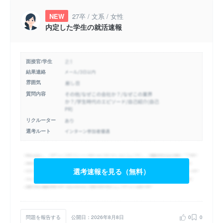
NEW
27卒 / 文系 / 女性
内定した学生の就活速報
面接官/学生
結果連絡
雰囲気
質問内容
リクルーター
選考ルート
選考速報を見る（無料）
問題を報告する
公開日：2026年8月8日
0
0