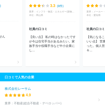
ライ
住商グローバルエレクトロニクス株式会社
株式会社ハーモ
3.3
)
(9件)
ニック
サンディスク合同会社
川崎汽船株式会社
カルチュア・
業界：
インフラ・物流・エネルギー(貨物（陸運）)
業界：
メーカー・
コンビニエンス・クラブ株式会社
住商フーズ株式会社
オーウイ
本社：
岡山県
本社：
愛知県
ル株式会社
アルファグループ株式会社
荒井商事株式会社
株式
会社サカタのタネ
株式会社ムービック
横浜植木株式会社
富士
フイルムグラフィックソリューションズ株式会社
住商ファーマイン
社員の口コミ
社員の口コミ
ターナショナル株式会社
株式会社レイメイ藤井
アビリティー
せん
【良い点】 私の時はなかったです
【気になるこ
ズ・ケアネット株式会社
株式会社グロップ
株式会社ジィ・シィ
が今は住宅手当があるみたい。家
いい点】 営
企画
三ツ星ベルト販賣株式会社
東山産業株式会社
株式会社ナ
族手当や役職手当など中小企業に
った。個人営
カムラロジスティクス
サナテックシード株式会社
株式会社本保
し...
キ...
株式会社朝日新聞立川総合販売
綱田工業株式会社
ほか(2754
件)
口コミで人気の企業
株式会社レーサム
4.9
業界：
不動産(総合不動産・デベロッパー)