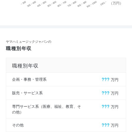
~ 300
701 ~ 800
301 ~ 400
801 ~ 900
401 ~ 500
901 ~ 1000
501 ~ 600
601 ~ 700
1001 ~
（万円）
ヤマハミュージックジャパンの
職種別年収
職種別年収
企画・事務・管理系
???
万円
販売・サービス系
???
万円
専門サービス系（医療、福祉、教育、そ
???
万円
の他）
その他
???
万円