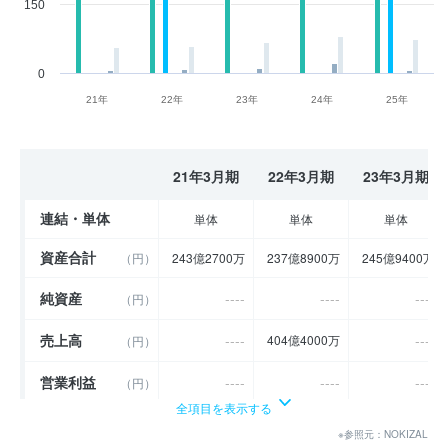
150
0
21年
22年
23年
24年
25年
21年3月期
22年3月期
23年3月期
連結・単体
単体
単体
単体
資産合計
（円）
243億2700万
237億8900万
245億9400万
純資産
----
----
----
（円）
売上高
----
----
404億4000万
（円）
営業利益
----
----
----
（円）
全項目を表示する
経常利益
----
----
----
（円）
※参照元：NOKIZAL