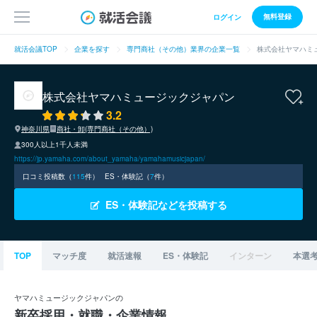
無料登録
ログイン
就活会議TOP
企業を探す
専門商社（その他）業界の企業一覧
株式会社ヤマハミ
株式会社ヤマハミュージックジャパン
3.2
神奈川県
商社・卸(専門商社（その他）)
300人以上1千人未満
https://jp.yamaha.com/about_yamaha/yamahamusicjapan/
口コミ投稿数（
115
件）
ES・体験記（
7
件）
ES・体験記などを投稿する
TOP
マッチ度
就活速報
ES・体験記
インターン
本選
ヤマハミュージックジャパンの
新卒採用・就職・企業情報