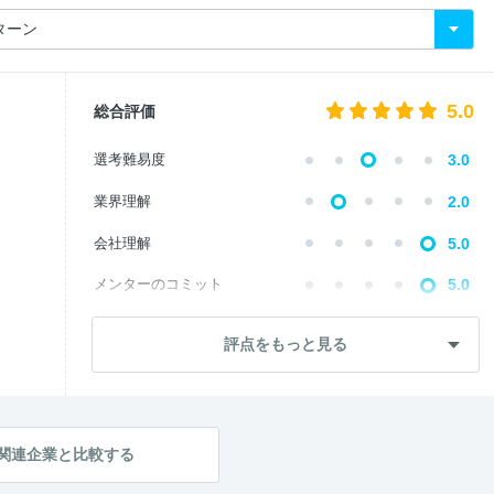
5.0
総合評価
選考難易度
3.0
業界理解
2.0
会社理解
5.0
メンターのコミット
5.0
自己成長
5.0
評点をもっと見る
内定直結度
4.0
学生のレベル
4.0
テーマの面白さ
4.0
関連企業と比較する