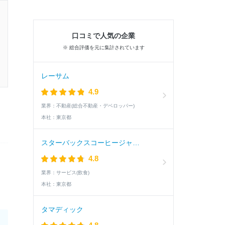
口コミで人気の企業
※ 総合評価を元に集計されています
レーサム
4.9
業界：
不動産(総合不動産・デベロッパー)
本社：
東京都
スターバックスコーヒージャパン
4.8
業界：
サービス(飲食)
本社：
東京都
タマディック