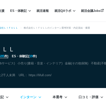
支援
ES・体験記
就活速報
就活QAラボ
就活会議Jobs
会社ＬＩＦＵＬＬ
株式会社ＬＩＦＵＬＬのインターン選考対策・内定直結・優遇
ＵＬＬ
695
件)
ES・体験記(
19
件)
bサービス)
小売り(書籍・音楽・インテリア)
金融(その他保険)
不動産(不
上2千人未満
URL：
https://lifull.com/
験記
インターン
本選考
口コミ・評価