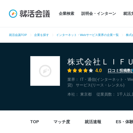
企業検索
説明会・インターン
就活
就活会議TOP
企業を探す
インターネット・Webサービス業界の企業一覧
株式
株式会社ＬＩＦ
4.0
口コミ投稿数(
業界：
IT・通信(インターネット・We
貸)
サービス(リース・レンタル)
本社：
東京都
従業員数： 1千人以
TOP
マッチ度
就活速報
ES・体