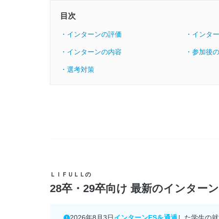
目次
・インターンの評価
・インタ
・インターンの内容
・参加後
・選考対策
ＬＩＦＵＬＬの
28卒・29卒向け 最新のインター
2026年8月3日
インターンESを通過
した学生の就