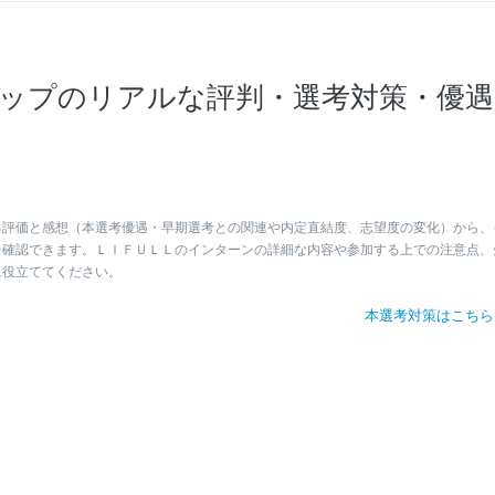
ップのリアルな評判・選考対策・優遇
る評価と感想（本選考優遇・早期選考との関連や内定直結度、志望度の変化）から、
を確認できます。ＬＩＦＵＬＬのインターンの詳細な内容や参加する上での注意点、
に役立ててください。
本選考対策はこち