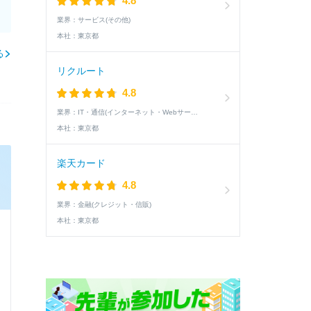
4.8
業界：
サービス(その他)
本社：
東京都
る
リクルート
4.8
業界：
IT・通信(インターネット・Webサービス)
本社：
東京都
楽天カード
4.8
業界：
金融(クレジット・信販)
本社：
東京都