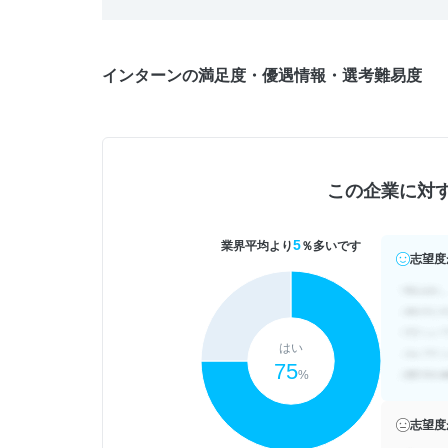
インターンの満足度・優遇情報・選考難易度
この企業に対
5
業界平均より
％多いです
志望度
はい
75
%
志望度