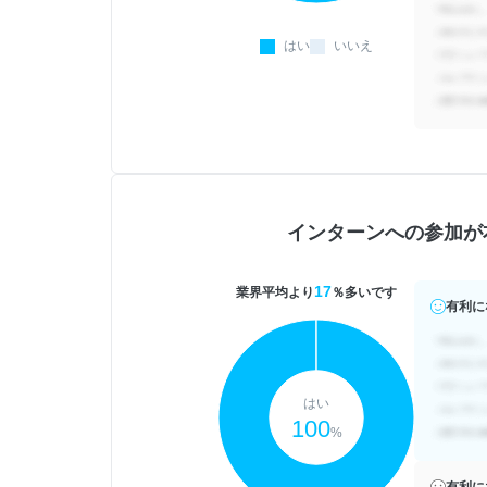
はい
いいえ
インターンへの参加が
17
業界平均より
％多いです
有利に
はい
100
%
有利に