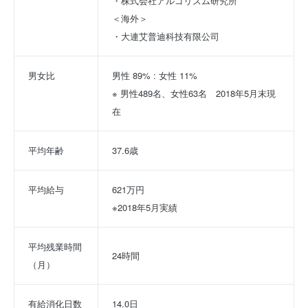
・株式会社アルゴリズム研究所
＜海外＞
・大連艾普迪科技有限公司
男女比
男性 89% : 女性 11%
※ 男性489名、女性63名　2018年5月末現
在
平均年齢
37.6歳
平均給与
621万円
※2018年5月実績
平均残業時間
24時間
（月）
有給消化日数
14.0日