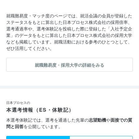
ハードウェアに近い半導体記憶装置や建設機械、医療関連などの
組込ソフトウェアを開発
就職難易度・マッチ度のページでは、就活会議の会員が登録した
ステータスをもとに算出した日本プロセス株式会社の採用倍率、
◆産業・公共システム事業：
選考通過率や、選考体験記を投稿した際に登録した「入社予定企
制御/組込系技術を屈指して、社会インフラを支える公共システ
業」のデータをもとに算出した日本プロセス株式会社の採用大学
ムをはじめ様々な分野のシステムを開発
なども掲載しています。就職活動における参考のひとつとして、
ぜひ活用してください。
◆ITサービス事業
システムの構築・検証・運用/保守など、顧客の「モノづくり」
就職難易度・採用大学の詳細をみる
に関わるサービス全般を包括的にサポート
＜今後の展望＞
私たちが扱っているコンピュータ・ソフトウェアといった分野
は、技術の進化が最も早く、常に新しいビジネスが生まれる世界
日本プロセスの
本選考情報（ES・体験記）
であると同時に、過去の膨大な資産を引き継いでいかなければな
らない分野でもあります。
本選考体験記では、選考を通過した先輩の
志望動機
や
面接での質
問と回答
を公開しています。
日本プロセスは独立系という特色を活かし、これからもお客様に