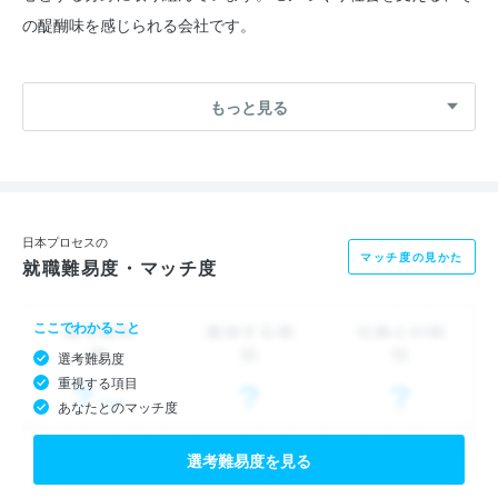
の醍醐味を感じられる会社です。
＜事業について＞
もっと見る
社会の安全・安心、快適・便利を6つの事業領域で支えていま
す。
◆制御システム事業：
社会生活を支えるエネルギー関連と交通関連のシステム開発事業
日本プロセスの
マッチ度の見かた
就職難易度・マッチ度
を展開
◆自動車システム事業：
ここでわかること
交通事故ゼロにつながる自動車の自動運転/先進運転支援システ
選考難易度
ムなどを開発
重視する項目
◆特定情報システム事業：
あなたとのマッチ度
衛星画像の画像処理技術などを用い、社会の安全・安心を支える
システムを開発
選考難易度を見る
◆組込システム事業