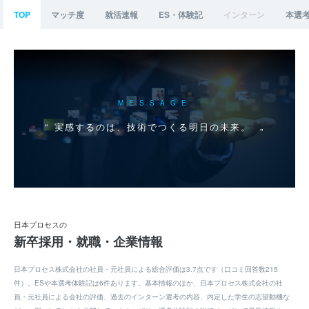
TOP
マッチ度
就活速報
ES・体験記
インターン
本選
MESSAGE
実感するのは、技術でつくる明日の未来。
日本プロセスの
新卒採用・就職・企業情報
日本プロセス株式会社の社員・元社員による総合評価は3.7点です（口コミ回答数215
件）。ESや本選考体験記は6件あります。基本情報のほか、日本プロセス株式会社の社
員・元社員による会社の評価、過去のインターン選考の内容、内定した学生の志望動機な