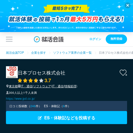
無料登録
ログイン
就活会議TOP
企業を探す
ソフトウェア業界の企業一覧
日本プロセス株式会社の
日本プロセス株式会社
3.7
東京都
IT・通信(ソフトウェア)
IT・通信(情報処理)
300人以上1千人未満
https://www.jpd.co.jp/
口コミ投稿数（
246
件）
ES・体験記（
6
件）
ES・体験記などを投稿する