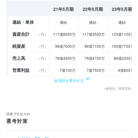
21年5月期
22年5月期
23年5月期
連結・単体
連結
連結
連結
資産合計
（円）
117億8200万
117億3500万
123億1100万
純資産
（円）
96億7500万
96億7100万
100億7700万
売上高
（円）
76億4300万
79億4700万
89億2300万
営業利益
（円）
7億100万
7億7500万
9億800万
全項目を表示する
経常利益
（円）
8億300万
8億800万
9億6700万
※参照元：NOKIZAL
当期純利益
（円）
5億4400万
5億3200万
6億8200万
利益余剰金
----
----
----
（円）
日本プロセスの
売上伸び率
（％）
- 1.63
3.98
12.28
選考対策
営業利益率
（％）
9.17
9.75
10.18