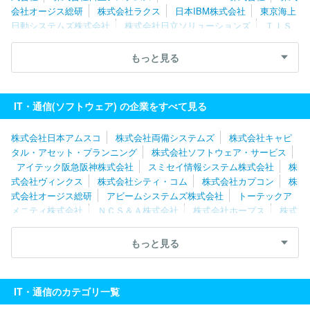
会社オージス総研
株式会社ラクス
日本IBM株式会社
東京海上
日動システムズ株式会社
株式会社日立ソリューションズ
ＴＩＳ
株式会社
ＳＣＳＫ株式会社
ネットワンシステムズ株式会社
キ
ヤノンＩＴソリューションズ株式会社
株式会社日本総合研究所
もっと見る
ユニアデックス株式会社
株式会社ニッセイコム
株式会社Ｃｙｇ
ａｍｅｓ
ソフトウエア情報開発株式会社
スミセイ情報システム
株式会社
株式会社ＪＳＯＬ
株式会社カプコン
株式会社テクノ
IT・通信(ソフトウェア) の企業をすべて見る
スジャパン
エフサステクノロジーズ株式会社
株式会社シーエー
シー
三菱電機ソフトウエア株式会社
株式会社構造計画研究所
株式会社日本アムスコ
株式会社両備システムズ
株式会社キャピ
タル・アセット・プランニング
株式会社ソフトウェア・サービス
アイテック阪急阪神株式会社
スミセイ情報システム株式会社
株
式会社ヴィンクス
株式会社シティ・コム
株式会社カプコン
株
式会社オージス総研
アビームシステムズ株式会社
トーテックア
メニティ株式会社
ＮＣＳ＆Ａ株式会社
株式会社ホープス
株式
会社日立産業制御ソリューションズ
株式会社エスピック
株式会
社エクサ
株式会社大塚商会
エフサステクノロジーズ株式会社
もっと見る
ソフトウエア情報開発株式会社
三菱ＵＦＪインフォメーションテ
クノロジー株式会社
キヤノンＩＴソリューションズ株式会社
日
鉄日立システムソリューションズ株式会社
株式会社日立ソリューシ
IT・通信のカテゴリ一覧
ョンズ
ＮＥＣフィールディング株式会社
株式会社Ｄｏｎｕｔｓ