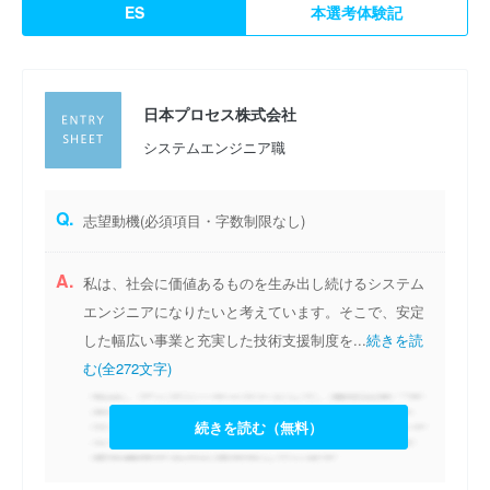
ES
本選考体験記
最も適したソリューションを最先端の技術を駆使して提供しま
す。また、業務分野にとらわれないマーケット第一主義を徹底
し、リスクにチャレンジし、あらゆる可能性を追求します。
日本プロセス株式会社
さらに、既存の事業形態にこだわることなく、特定分野で業界を
システムエンジニア職
リードするチャレンジ精神旺盛な企業であり続けることを目指し
ています。
Q.
志望動機(必須項目・字数制限なし)
A.
私は、社会に価値あるものを生み出し続けるシステム
エンジニアになりたいと考えています。そこで、安定
した幅広い事業と充実した技術支援制度を...
続きを読
む(全272文字)
続きを読む（無料）