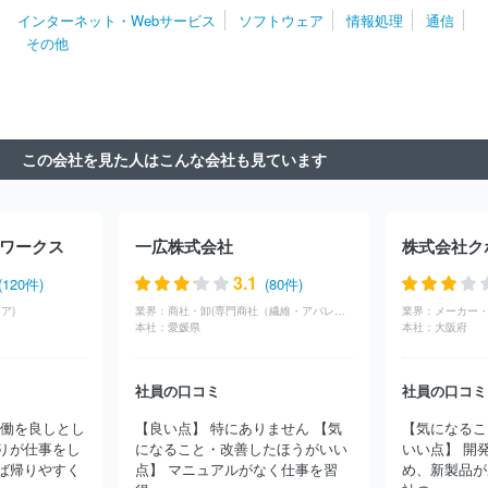
株式会社Ｃｙｇａｍｅｓ
日本システム技術株式会社
パーソルビ
インターネット・Webサービス
ソフトウェア
情報処理
通信
ジネスプロセスデザイン株式会社
伊藤忠テクノソリューションズ株
その他
式会社
日本情報産業株式会社
株式会社ボードルア
株式会社ワ
ークスアプリケーションズ
株式会社ジャステック
株式会社デジ
タルガレージ
株式会社アイ・エス・ビー
明治安田システム・テ
クノロジー株式会社
双日テックイノベーション株式会社
株式会
社フォーカスシステムズ
株式会社マーブル
株式会社ＪＳＯＬ
この会社を見た人はこんな会社も見ています
株式会社ＢＲＥＸＡ Ｔｅｃｈｎｏｌｏｇｙ
クオリカ株式会社
株式会社エル・ティー・エス
アイエックス・ナレッジ株式会社
東京海上日動システムズ株式会社
旭情報サービス株式会社
株式
会社アピリッツ
株式会社東邦システムサイエンス
ユニアデック
ワークス
一広株式会社
株式会社ク
ス株式会社
日本タタ・コンサルタンシー・サービシズ株式会社
日本IBM株式会社
株式会社構造計画研究所
株式会社ＣＩＪ
3.1
(120件)
(80件)
株式会社コア
日本電気通信システム株式会社
コムチュア株式会
ア)
業界：
商社・卸(専門商社（繊維・アパレル）)
業界：
メーカー・
社
ニッセイ情報テクノロジー株式会社
株式会社ニッセイコム
本社：
愛媛県
本社：
大阪府
株式会社セラク
富士通株式会社
株式会社ラック
株式会社テ
クノデジタル
三井情報株式会社
三菱ケミカルシステム株式会社
社員の口コミ
社員の口コミ
株式会社カヤック
ＢＩＰＲＯＧＹ株式会社
ＪＡＬデジタル株式
会社
みずほリサーチ＆テクノロジーズ株式会社
株式会社シーエ
労働を良しとし
【良い点】 特にありません 【気
【気になるこ
ーシー
株式会社あとらす二十一
三菱電機ソフトウエア株式会社
りが仕事をし
になること・改善したほうがいい
いい点】 開
ＮＴＴインテグレーション株式会社
ＳＣＳＫ株式会社
株式会社
ば帰りやすく
点】 マニュアルがなく仕事を習
め、新製品が
クレスコ
ＮＳＷ株式会社
兼松エレクトロニクス株式会社
ＳＣ