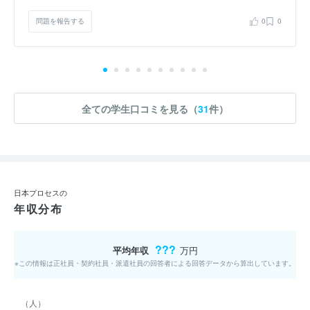
問題を報告する
0
0
全ての学生口コミを見る（
31
件）
日本プロセスの
年収分布
???
平均年収
万円
※この情報は正社員・契約社員・派遣社員の回答者による回答データから算出しています。
（人）