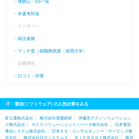
体験記・ES一覧
経常利益率
（％）
10.51
10.17
10.84
本選考対策
インターン
就活速報
マッチ度（就職難易度・採用大学）
企業研究
口コミ・評価
IT・通信(ソフトウェア) の人気企業をみる
富士通株式会社
株式会社電通総研
伊藤忠テクノソリューション
ズ株式会社
ＮＥＣソリューションイノベータ株式会社
日本電気
通信システム株式会社
日本タタ・コンサルタンシー・サービシズ株
式会社
株式会社日立システムズ
ＢＩＰＲＯＧＹ株式会社
株式