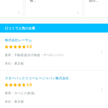
得...
社の...
ＳＫ Ｍｉｎｏｒｉソリューションズ株式会社
株式会社ＮＳＤ
株式会社アルファシステムズ
株式会社オービック
株式会社キュ
ーブシステム
株式会社システナ
ＡＪＳ株式会社
パナソニック
コネクト株式会社
株式会社ＩＤホールディングス
ネットワンシ
ステムズ株式会社
株式会社日立システムズ
第一ライフテクノク
口コミで人気の企業
ロス株式会社
株式会社ピーエスシー
ＮＥＣソリューションイノ
ベータ株式会社
株式会社電通総研
株式会社ラクス
株式会社日
立ソリューションズ・クリエイト
ＴＩＳ株式会社
Ｆマネジメン
株式会社レーサム
ト株式会社
株式会社日本総合研究所
株式会社テクノスジャパン
4.9
株式会社システムリサーチ
株式会社アイネス
ほか(10610件)
業界：
不動産(総合不動産・デベロッパー)
本社：
東京都
スターバックスコーヒージャパン株式会社
4.8
業界：
サービス(飲食)
本社：
東京都