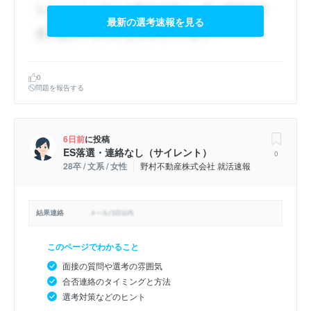
最新の選考速報を見る
0
問題を報告する
6日前
に投稿
ES落選・連絡なし（サイレント）
0
28卒 / 文系 / 女性
野村不動産株式会社 就活速報
結果連絡
このページでわかること
面接の質問や選考の雰囲気
合否連絡のタイミングと方法
選考対策などのヒント