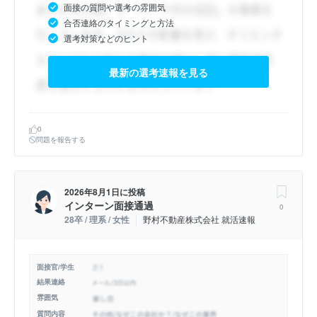
面接の質問や選考の雰囲気
合否連絡のタイミングと方法
選考対策などのヒント
最新の選考速報を見る
0
問題を報告する
2026年8月1日
に投稿
インターン面接通過
0
28卒 / 理系 / 女性
野村不動産株式会社 就活速報
面接官/学生
結果連絡
雰囲気
質問内容