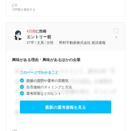
0
問題を報告する
4日前
に投稿
エントリー前
0
27卒 / 文系 / 女性
野村不動産株式会社 就活速報
興味がある理由・興味があるほかの企業
このページでわかること
面接の質問や選考の雰囲気
合否連絡のタイミングと方法
選考対策などのヒント
最新の選考速報を見る
0