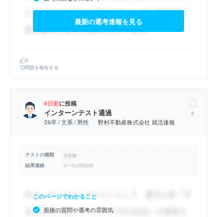
最新の選考速報を見る
0
問題を報告する
6日前
に投稿
インターンテスト通過
0
28卒 / 文系 / 男性
野村不動産株式会社 就活速報
テストの種類
結果連絡
このページでわかること
面接の質問や選考の雰囲気