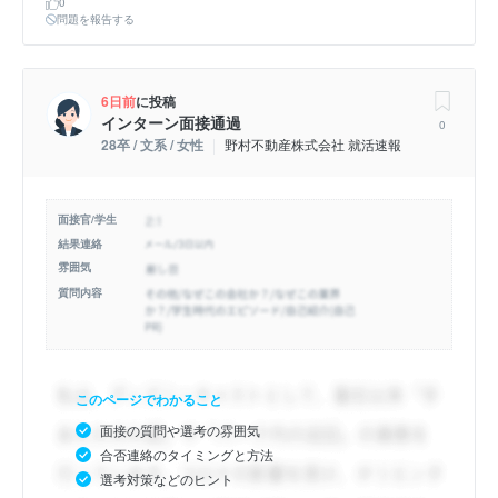
0
問題を報告する
6日前
に投稿
インターン面接通過
0
28卒 / 文系 / 女性
野村不動産株式会社 就活速報
面接官/学生
結果連絡
雰囲気
質問内容
このページでわかること
面接の質問や選考の雰囲気
合否連絡のタイミングと方法
選考対策などのヒント