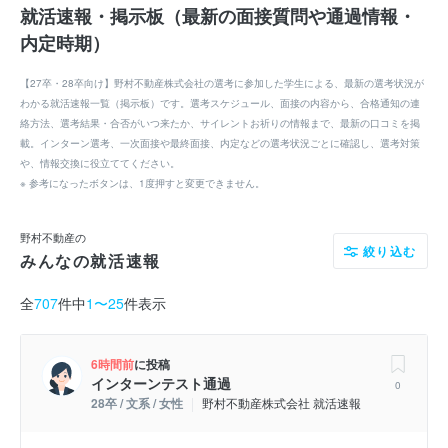
就活速報・掲示板（最新の面接質問や通過情報・
内定時期）
【27卒・28卒向け】野村不動産株式会社の選考に参加した学生による、最新の選考状況が
わかる就活速報一覧（掲示板）です。選考スケジュール、面接の内容から、合格通知の連
絡方法、選考結果・合否がいつ来たか、サイレントお祈りの情報まで、最新の口コミを掲
載。インターン選考、一次面接や最終面接、内定などの選考状況ごとに確認し、選考対策
や、情報交換に役立ててください。
※ 参考になったボタンは、1度押すと変更できません。
野村不動産の
絞り込む
みんなの就活速報
全
707
件中
1〜25
件表示
6時間前
に投稿
インターンテスト通過
0
28卒 / 文系 / 女性
野村不動産株式会社 就活速報