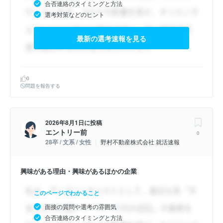
合否連絡のタイミングと方法
選考対策などのヒント
最新の選考速報を見る
0
問題を報告する
2026年8月1日
に投稿
エントリー前
0
28卒 / 文系 / 女性
野村不動産株式会社 就活速報
興味がある理由・興味があるほかの企業
このページでわかること
面接の質問や選考の雰囲気
合否連絡のタイミングと方法