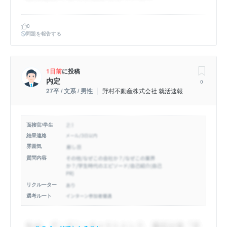
0
問題を報告する
1日前
に投稿
内定
0
27卒 / 文系 / 男性
野村不動産株式会社 就活速報
面接官/学生
結果連絡
雰囲気
質問内容
リクルーター
選考ルート