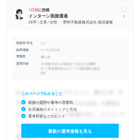
1日前
に投稿
インターン面接通過
0
28卒 / 文系 / 女性
野村不動産株式会社 就活速報
面接官/学生
結果連絡
雰囲気
質問内容
このページでわかること
面接の質問や選考の雰囲気
合否連絡のタイミングと方法
選考対策などのヒント
最新の選考速報を見る