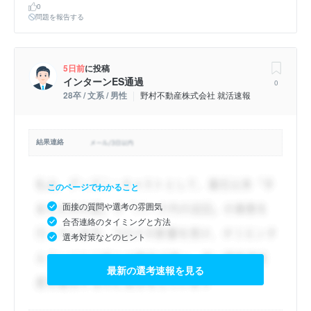
0
問題を報告する
5日前
に投稿
インターンES通過
0
28卒 / 文系 / 男性
野村不動産株式会社 就活速報
結果連絡
このページでわかること
面接の質問や選考の雰囲気
合否連絡のタイミングと方法
選考対策などのヒント
最新の選考速報を見る