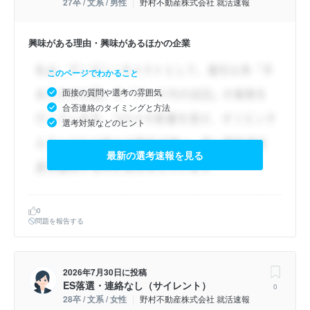
27卒 / 文系 / 男性
野村不動産株式会社 就活速報
興味がある理由・興味があるほかの企業
このページでわかること
面接の質問や選考の雰囲気
合否連絡のタイミングと方法
選考対策などのヒント
最新の選考速報を見る
0
問題を報告する
2026年7月30日
に投稿
ES落選・連絡なし（サイレント）
0
28卒 / 文系 / 女性
野村不動産株式会社 就活速報