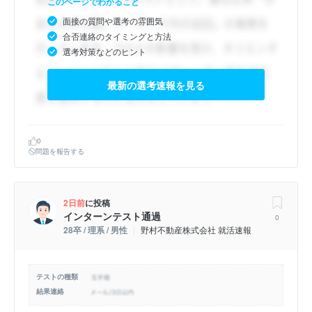
このページでわかること
面接の質問や選考の雰囲気
合否連絡のタイミングと方法
選考対策などのヒント
最新の選考速報を見る
0
問題を報告する
2日前
に投稿
インターンテスト通過
0
28卒 / 理系 / 男性
野村不動産株式会社 就活速報
テストの種類
結果連絡