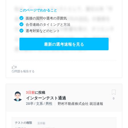
このページでわかること
面接の質問や選考の雰囲気
合否連絡のタイミングと方法
選考対策などのヒント
最新の選考速報を見る
0
問題を報告する
3日前
に投稿
インターンテスト通過
0
28卒 / 文系 / 男性
野村不動産株式会社 就活速報
テストの種類