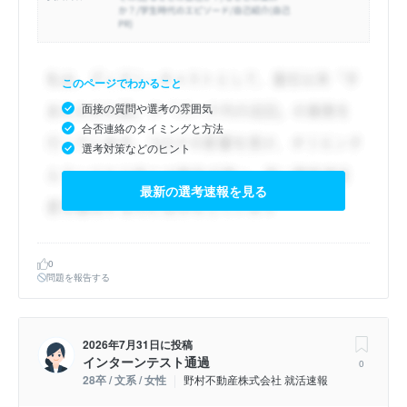
このページでわかること
面接の質問や選考の雰囲気
合否連絡のタイミングと方法
選考対策などのヒント
最新の選考速報を見る
0
問題を報告する
2026年7月31日
に投稿
インターンテスト通過
0
28卒 / 文系 / 女性
野村不動産株式会社 就活速報