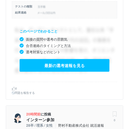
テストの種類
結果連絡
このページでわかること
面接の質問や選考の雰囲気
合否連絡のタイミングと方法
選考対策などのヒント
最新の選考速報を見る
0
問題を報告する
20時間前
に投稿
インターン参加
0
28卒 / 理系 / 女性
野村不動産株式会社 就活速報