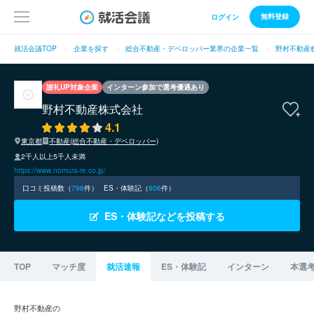
無料登録
ログイン
就活会議TOP
企業を探す
総合不動産・デベロッパー業界の企業一覧
野村不動産
謝礼UP対象企業
インターン参加で選考優遇あり
野村不動産株式会社
4.1
東京都
不動産(総合不動産・デベロッパー)
2千人以上5千人未満
https://www.nomura-re.co.jp/
口コミ投稿数（
798
件）
ES・体験記（
606
件）
ES・体験記などを投稿する
TOP
マッチ度
就活速報
ES・体験記
インターン
本選
野村不動産の