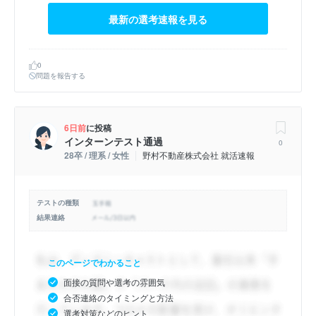
最新の選考速報を見る
0
問題を報告する
6日前
に投稿
インターンテスト通過
0
28卒 / 理系 / 女性
野村不動産株式会社 就活速報
テストの種類
結果連絡
このページでわかること
面接の質問や選考の雰囲気
合否連絡のタイミングと方法
選考対策などのヒント