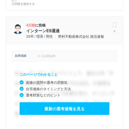
問題を報告する
4日前
に投稿
インターンES通過
0
28卒 / 理系 / 男性
野村不動産株式会社 就活速報
結果連絡
このページでわかること
面接の質問や選考の雰囲気
合否連絡のタイミングと方法
選考対策などのヒント
最新の選考速報を見る