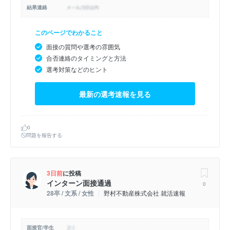
結果連絡
このページでわかること
面接の質問や選考の雰囲気
合否連絡のタイミングと方法
選考対策などのヒント
最新の選考速報を見る
0
問題を報告する
3日前
に投稿
インターン面接通過
0
28卒 / 文系 / 女性
野村不動産株式会社 就活速報
面接官/学生