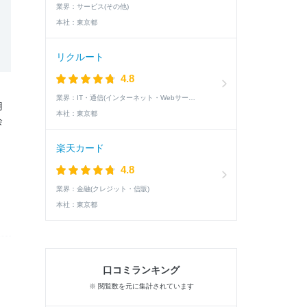
業界：
サービス(その他)
本社：
東京都
リクルート
4.8
業界：
IT・通信(インターネット・Webサービス)
用
本社：
東京都
会
楽天カード
4.8
業界：
金融(クレジット・信販)
本社：
東京都
口コミランキング
※ 閲覧数を元に集計されています