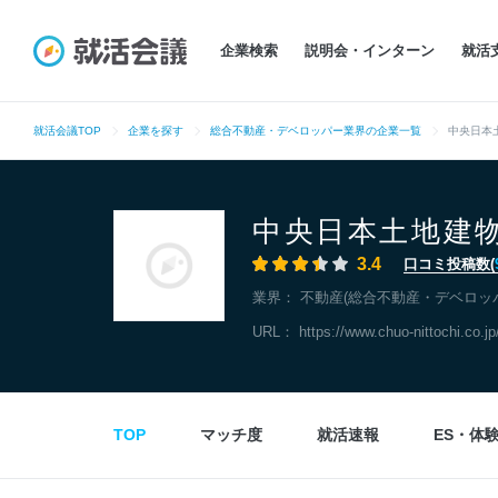
企業検索
説明会・インターン
就活
就活会議TOP
企業を探す
総合不動産・デベロッパー業界の企業一覧
中央日本
中央日本土地建
3.4
口コミ投稿数(
業界：
不動産(総合不動産・デベロッ
URL：
https://www.chuo-nittochi.co.j
TOP
マッチ度
就活速報
ES・体