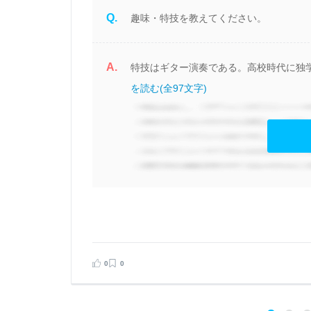
Q.
趣味・特技を教えてください。
A.
ョ
特技はギター演奏である。高校時代に独学
を読む(全97文字)
見る
告する
0
0