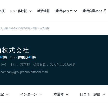
支援
ES・体験記
就活速報
就活QAラボ
就活会議Jobs
土地建物株式会社の新卒採用・就職・企業情報
物株式会社
97
件)
ES・体験記(
41
件)
パー)
本社：
東京都
従業員数： 30人以上50人未満
p/company/group/chuo-nittochi.html
験記
インターン
本選考
口コミ・評価