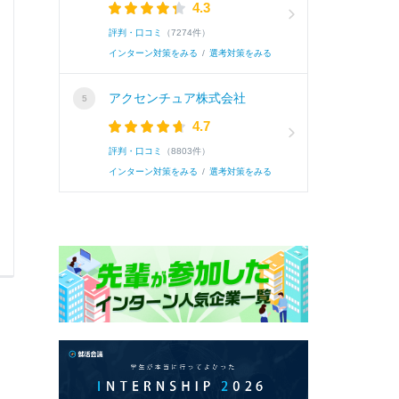
4.3
評判・口コミ
（7274件）
インターン対策をみる
/
選考対策をみる
続き
アクセンチュア株式会社
4.7
評判・口コミ
（8803件）
インターン対策をみる
/
選考対策をみる
0
0