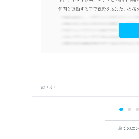
仲間と協働する中で視野を広げたいと考え
見る
告する
0
0
全てのエ