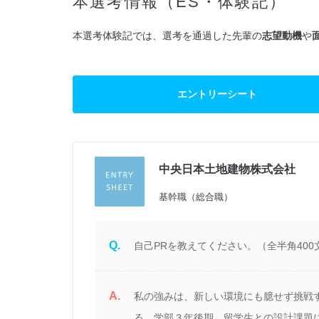
本選考情報（ES・体験記）
本選考体験記では、選考を通過した先輩の
志望動機
や
エントリーシート
中央日本土地建物株式会社
過
基幹職（総合職）
Q.
自己PRを教えてください。（全半角400
A.
て
私の強みは、新しい環境にも臆せず挑戦
し
る。学部３年後期、留学生との設計課題