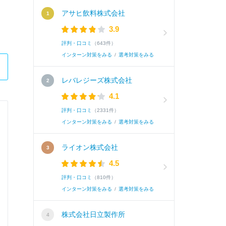
アサヒ飲料株式会社
3.9
評判・口コミ
（643件）
インターン対策をみる
/
選考対策をみる
レバレジーズ株式会社
4.1
評判・口コミ
（2331件）
中央日本土地建物株式会社
インターン対策をみる
/
選考対策をみる
基幹職（総合職）
ライオン株式会社
4.5
Q.
趣味・特技を教えてください。
評判・口コミ
（810件）
インターン対策をみる
/
選考対策をみる
A.
特技はギター演奏である。高校時代に独学で始め
株式会社日立製作所
を読む(全97文字)