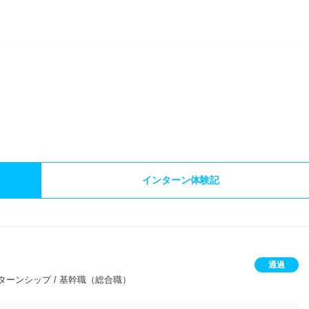
）
インターン体験記
通過
ーンシップ / 基幹職（総合職）