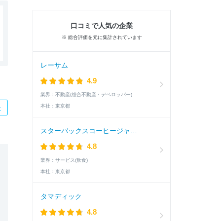
口コミで人気の企業
※ 総合評価を元に集計されています
レーサム
4.9
業界：
不動産(総合不動産・デベロッパー)
本社：
東京都
た
スターバックスコーヒージャパン
4.8
業界：
サービス(飲食)
本社：
東京都
タマディック
4.8