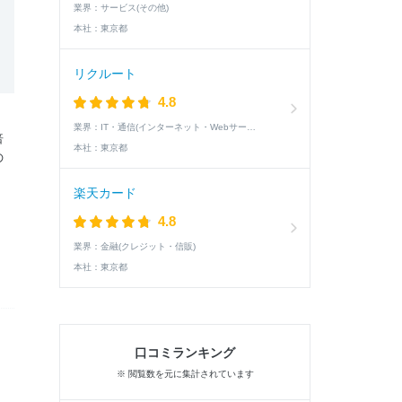
業界：
サービス(その他)
本社：
東京都
リクルート
4.8
業界：
IT・通信(インターネット・Webサービス)
倍
本社：
東京都
の
楽天カード
4.8
業界：
金融(クレジット・信販)
本社：
東京都
口コミランキング
※ 閲覧数を元に集計されています