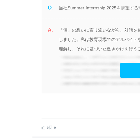
Q.
当社Summer Internship 2025を
A.
「個」の想いに寄り添いながら、対話を
持
しました。私は教育現場でのアルバイト
続
理解し、それに基づいた働きかけを行うこ
見る
0
0
告する