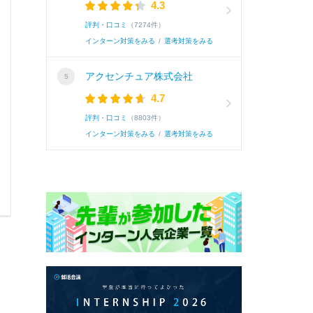
4.3
「場所」と結びつけて思い出すことが多いと感じて
評判・口コミ
（7274件）
インターン対策をみる
/
選考対策をみる
続き
アクセンチュア株式会社
4.7
評判・口コミ
（8803件）
インターン対策をみる
/
選考対策をみる
0
0