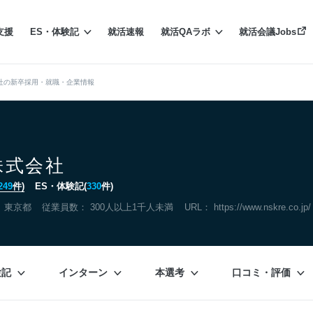
支援
ES・体験記
就活速報
就活QAラボ
就活会議Jobs
社の新卒採用・就職・企業情報
株式会社
249
件)
ES・体験記(
330
件)
：
東京都
従業員数： 300人以上1千人未満
URL：
https://www.nskre.co.jp/
験記
インターン
本選考
口コミ・評価