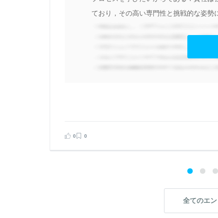
ており，その高い専門性と挑戦的な姿勢に
見る
0
0
告する
全てのエン