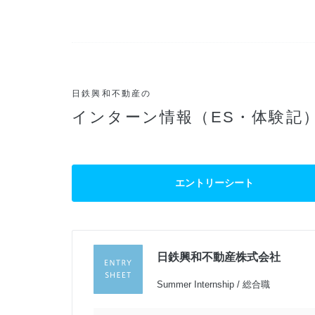
日鉄興和不動産の
インターン情報（ES・体験記
エントリーシート
日鉄興和不動産株式会社
過
Summer Internship / 総合職