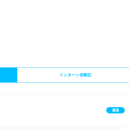
）
インターン体験記
通過