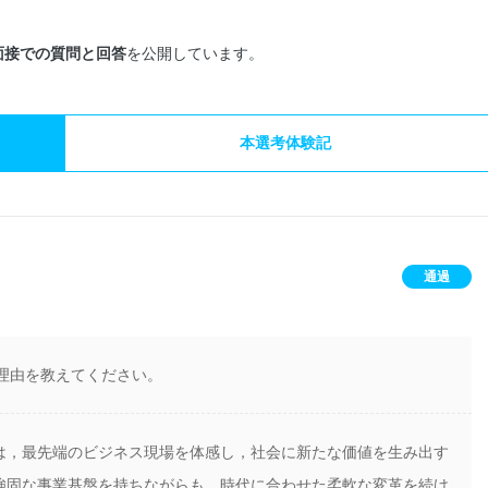
面接での質問と回答
を公開しています。
本選考体験記
通過
志望する理由を教えてください。
は，最先端のビジネス現場を体感し，社会に新たな価値を生み出す
強固な事業基盤を持ちながらも，時代に合わせた柔軟な変革を続け