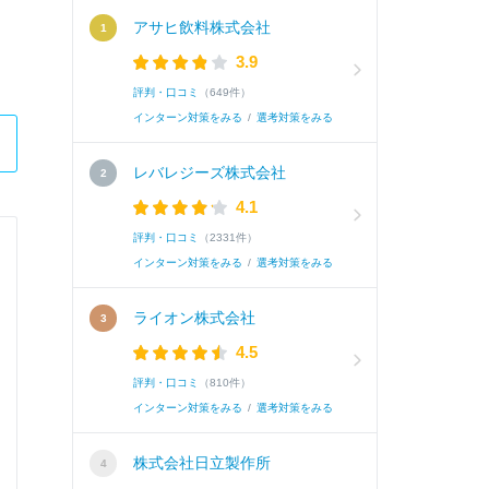
アサヒ飲料株式会社
3.9
評判・口コミ
（649件）
インターン対策をみる
/
選考対策をみる
レバレジーズ株式会社
4.1
評判・口コミ
（2331件）
日鉄興和不動産株式会社
インターン対策をみる
/
選考対策をみる
総合職
ライオン株式会社
4.5
Q.
「当社を志望する理由」
評判・口コミ
（810件）
インターン対策をみる
/
選考対策をみる
A.
貴社の「お客さま・地域・社会と真摯に向き合う
株式会社日立製作所
し誠実に向き合うことで信頼が生まれると学び