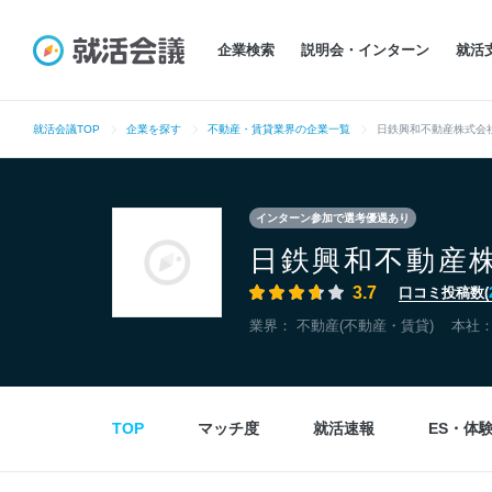
企業検索
説明会・インターン
就活
就活会議TOP
企業を探す
不動産・賃貸業界の企業一覧
日鉄興和不動産株式会
インターン参加で選考優遇あり
日鉄興和不動産
3.7
口コミ投稿数(
業界：
不動産(不動産・賃貸)
本社
TOP
マッチ度
就活速報
ES・体