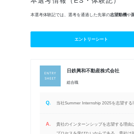
本選考情報（ES・体験記）
本選考体験記では、選考を通過した先輩の
志望動機
や
エントリーシート
日鉄興和不動産株式会社
過
総合職
Q.
当社Summer Internship 2025を
A.
た
貴社のインターンシップを志望する理由
プロセスを学びたいからである．貴社は