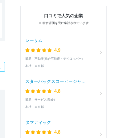
口コミで人気の企業
※ 総合評価を元に集計されています
レーサム
4.9
業界：
不動産(総合不動産・デベロッパー)
本社：
東京都
た
スターバックスコーヒージャパン
4.8
業界：
サービス(飲食)
本社：
東京都
タマディック
4.8