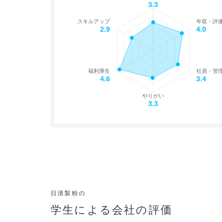
3.3
スキルアップ
年収・評
2.9
4.0
福利厚生
社員・管
4.6
3.4
やりがい
3.3
日清製粉の
学生による会社の評価