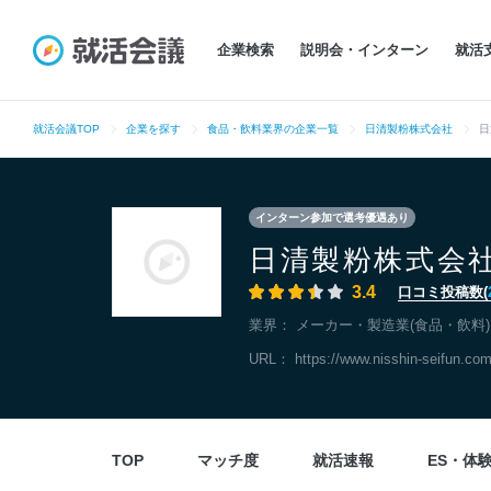
企業検索
説明会・インターン
就活
就活会議TOP
企業を探す
食品・飲料業界の企業一覧
日清製粉株式会社
日
インターン参加で選考優遇あり
日清製粉株式会
3.4
口コミ投稿数(
業界：
メーカー・製造業(食品・飲料)
URL：
https://www.nisshin-seifun.com
TOP
マッチ度
就活速報
ES・体