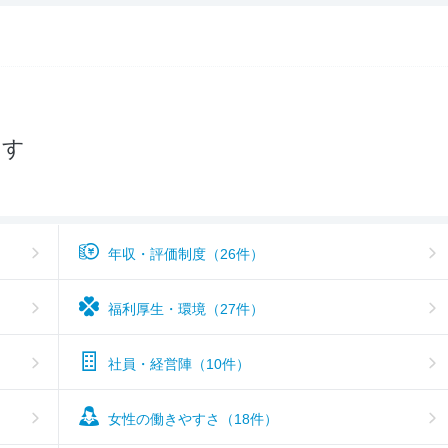
--
入社後のギャップ
入社難易度
3.9
おすすめ度
3.4
探す
年収・評価制度（26件）
福利厚生・環境（27件）
社員・経営陣（10件）
女性の働きやすさ（18件）