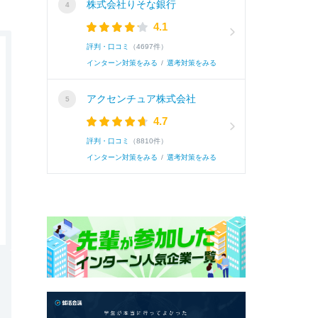
株式会社りそな銀行
4.1
評判・口コミ
（4697件）
インターン対策をみる
/
選考対策をみる
アクセンチュア株式会社
4.7
評判・口コミ
（8810件）
インターン対策をみる
/
選考対策をみる