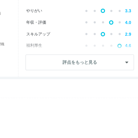
やりがい
3.3
価
年収・評価
4.0
スキルアップ
2.9
理職
福利厚生
4.6
成長・将来性
3.3
評点をもっと見る
社員・管理職
3.4
ワークライフ
3.2
女性の働きやすさ
2.9
入社後のギャップ
3.3
退職理由
3.3