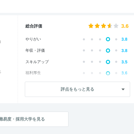
3.6
総合評価
やりがい
3.8
価
年収・評価
3.8
スキルアップ
3.5
化
福利厚生
3.6
成長・将来性
3.7
評点をもっと見る
社員・管理職
3.3
ワークライフ
3.2
社風・文化
3.6
難易度・採用大学を見る
女性の働きやすさ
3.5