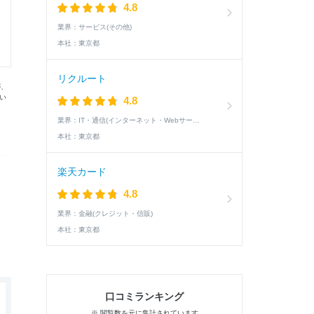
4.8
業界：
サービス(その他)
本社：
東京都
リクルート
が、
い
4.8
業界：
IT・通信(インターネット・Webサービス)
本社：
東京都
楽天カード
4.8
業界：
金融(クレジット・信販)
本社：
東京都
口コミランキング
※ 閲覧数を元に集計されています