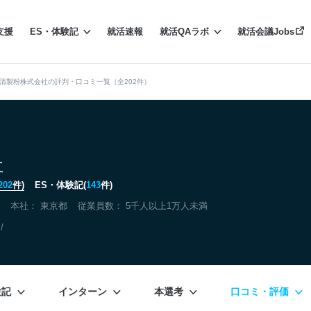
支援
ES・体験記
就活速報
就活QAラボ
就活会議Jobs
清製粉株式会社の評判・口コミ一覧（全202件）
社
202
件)
ES・体験記(
143
件)
本社：
東京都
従業員数： 5千人以上1万人未満
/
験記
インターン
本選考
口コミ・評価