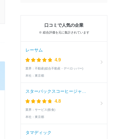
口コミで人気の企業
※ 総合評価を元に集計されています
レーサム
4.9
業界：
不動産(総合不動産・デベロッパー)
本社：
東京都
スターバックスコーヒージャパン
4.8
業界：
サービス(飲食)
本社：
東京都
タマディック