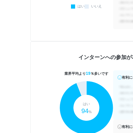
はい
いいえ
インターンへの参加が
19
業界平均より
％多いです
有利に
はい
94
%
有利に