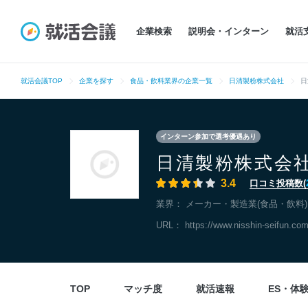
企業検索
説明会・インターン
就活
就活会議TOP
企業を探す
食品・飲料業界の企業一覧
日清製粉株式会社
日
インターン参加で選考優遇あり
日清製粉株式会
3.4
口コミ投稿数(
業界：
メーカー・製造業(食品・飲料)
URL：
https://www.nisshin-seifun.com
TOP
マッチ度
就活速報
ES・体