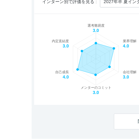
インターン別で評価を見る :
選考難易度
3.0
内定直結度
業界理解
3.0
4.0
自己成長
会社理解
4.0
3.0
メンターのコミット
3.0