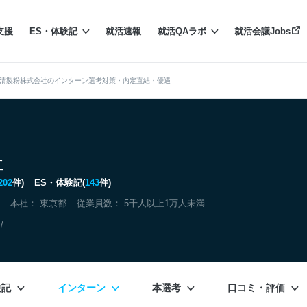
支援
ES・体験記
就活速報
就活QAラボ
就活会議Jobs
清製粉株式会社のインターン選考対策・内定直結・優遇
社
202
件)
ES・体験記(
143
件)
本社：
東京都
従業員数： 5千人以上1万人未満
/
験記
インターン
本選考
口コミ・評価