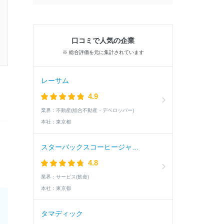
口コミで人気の企業
※ 総合評価を元に集計されています
レーサム
4.9
業界：
不動産(総合不動産・デベロッパー)
本社：
東京都
スターバックスコーヒージャパン
4.8
業界：
サービス(飲食)
本社：
東京都
タマディック