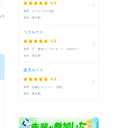
4.8
業界：
サービス(その他)
る
本社：
東京都
リクルート
4.8
業界：
IT・通信(インターネット・Webサービス)
本社：
東京都
楽天カード
4.8
業界：
金融(クレジット・信販)
本社：
東京都