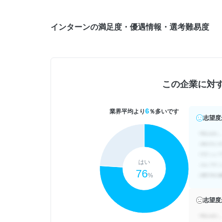
インターンの満足度・優遇情報・選考難易度
この企業に対
6
業界平均より
％多いです
志望度
はい
76
%
志望度