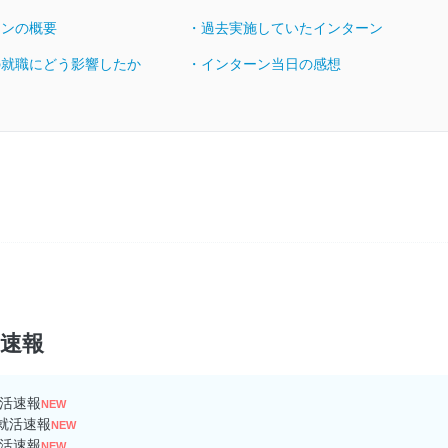
ーンの概要
・過去実施していたインターン
の就職にどう影響したか
・インターン当日の感想
ン速報
活速報
NEW
就活速報
NEW
活速報
NEW