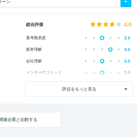
4.0
総合評価
選考難易度
3.0
業界理解
4.0
会社理解
3.0
メンターのコミット
3.0
自己成長
4.0
評点をもっと見る
内定直結度
3.0
学生のレベル
3.0
テーマの面白さ
4.0
関連企業と比較する