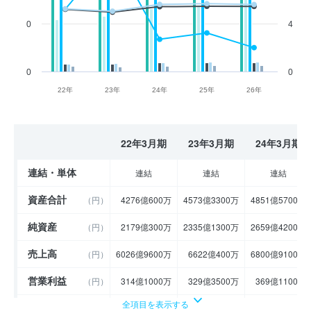
0
4
0
0
22年
23年
24年
25年
26年
22年3月期
23年3月期
24年3月期
連結・単体
連結
連結
連結
資産合計
（円）
4276億600万
4573億3300万
4851億5700万
純資産
（円）
2179億300万
2335億1300万
2659億4200万
売上高
（円）
6026億9600万
6622億400万
6800億9100万
営業利益
（円）
314億1000万
329億3500万
369億1100万
全項目を表示する
経常利益
（円）
316億6700万
334億4800万
382億5500万