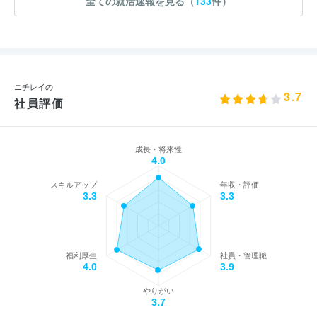
全ての就活速報を見る（
133
件）
ニチレイの
3.7
社員評価
成長・将来性
4.0
スキルアップ
年収・評価
3.3
3.3
福利厚生
社員・管理職
4.0
3.9
やりがい
3.7