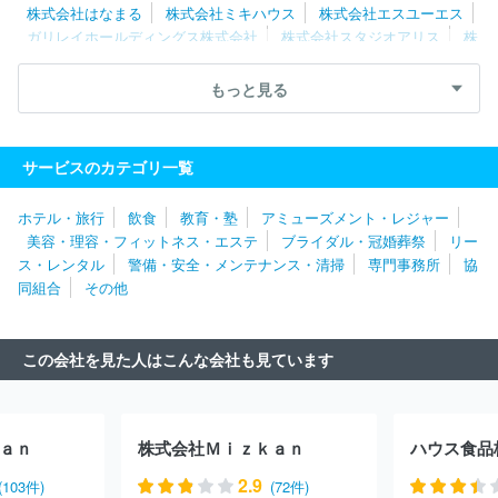
株式会社はなまる
株式会社ミキハウス
株式会社エスユーエス
ガリレイホールディングス株式会社
株式会社スタジオアリス
株
式会社システムサポートホールディングス
株式会社タナベコンサル
ティンググループ
ダイドーグループホールディングス株式会社
もっと見る
フジパングループ本社株式会社
三菱自動車エンジニアリング株式
会社
ＡＺ‐ＣＯＭ丸和ホールディングス株式会社
株式会社メディ
ウェル
株式会社ホンダテクノフォート
ニッコンホールディング
サービスのカテゴリ一覧
ス株式会社
ＲＸ Ｊａｐａｎ合同会社
株式会社レイヤーズ・コ
ンサルティング
株式会社シミズオクト
株式会社タマディック
ホテル・旅行
飲食
教育・塾
アミューズメント・レジャー
株式会社ベネフィット・ワン
株式会社トリート
日揮ホールディ
美容・理容・フィットネス・エステ
ブライダル・冠婚葬祭
リー
ングス株式会社
三井不動産レジデンシャルサービス株式会社
株
ス・レンタル
警備・安全・メンテナンス・清掃
専門事務所
協
式会社アルトナー
株式会社ワールドストアパートナーズ
株式会
同組合
その他
社マーキュリー
イオン株式会社
株式会社ネオキャリア
株式会
社ヒューマネージ
株式会社コンベンションリンケージ
株式会社
エー・ピーホールディングス
株式会社ジャステック
株式会社第
この会社を見た人はこんな会社も見ています
一ライフグループ
株式会社チェッカーサポート
株式会社レゾナ
ック・ホールディングス
株式会社ベルパーク
株式会社ＢＲＥＸ
Ａ Ｔｅｃｈｎｏｌｏｇｙ
株式会社エル・ティー・エス
株式会
社レジェンド・アプリケーションズ
株式会社キタムラ
ＤＯＷＡ
ａｎ
株式会社Ｍｉｚｋａｎ
ハウス食品
ホールディングス株式会社
ＮＧＢ株式会社
株式会社ジェイエイ
シーリクルートメント
アース環境サービス株式会社
グリーホー
2.9
(103件)
(72件)