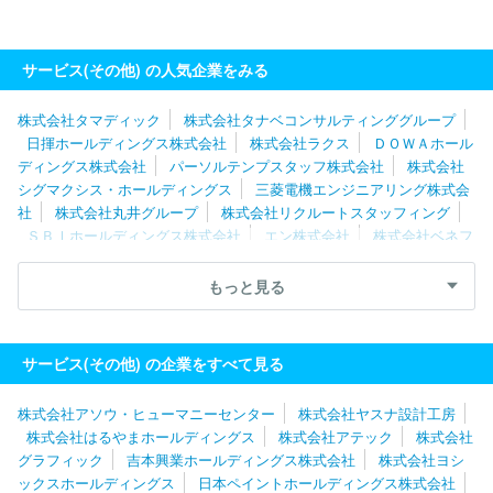
サービス(その他) の人気企業をみる
株式会社タマディック
株式会社タナベコンサルティンググループ
日揮ホールディングス株式会社
株式会社ラクス
ＤＯＷＡホール
ディングス株式会社
パーソルテンプスタッフ株式会社
株式会社
シグマクシス・ホールディングス
三菱電機エンジニアリング株式会
社
株式会社丸井グループ
株式会社リクルートスタッフィング
ＳＢＩホールディングス株式会社
エン株式会社
株式会社ベネフ
ィット・ワン
株式会社レイヤーズ・コンサルティング
株式会社
キタムラ
ディップ株式会社
株式会社構造計画研究所
三菱ケミ
もっと見る
カルシステム株式会社
株式会社メディサイエンスプラニング
株
式会社ジェイック
株式会社パソナグループ
東芝プラントシステ
ム株式会社
ＧＭＯペイメントゲートウェイ株式会社
グリーホー
サービス(その他) の企業をすべて見る
ルディングス株式会社
株式会社ネオキャリア
三菱電機プラント
エンジニアリング株式会社
ＲＸ Ｊａｐａｎ合同会社
株式会社
株式会社アソウ・ヒューマニーセンター
株式会社ヤスナ設計工房
博報堂プロダクツ
ソーバル株式会社
株式会社ベルパーク
株式会社はるやまホールディングス
株式会社アテック
株式会社
グラフィック
吉本興業ホールディングス株式会社
株式会社ヨシ
ックスホールディングス
日本ペイントホールディングス株式会社