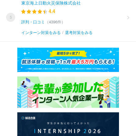
東京海上日動火災保険株式会社
4.4
5
評判・口コミ
（4396件）
インターン対策をみる
/
選考対策をみる