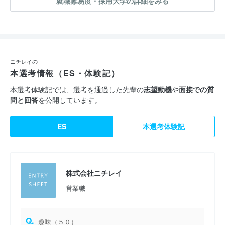
就職難易度・採用大学の詳細をみる
ニチレイの
本選考情報（ES・体験記）
本選考体験記では、選考を通過した先輩の
志望動機
や
面接での質
問と回答
を公開しています。
ES
本選考体験記
株式会社ニチレイ
営業職
Q.
趣味（５０）