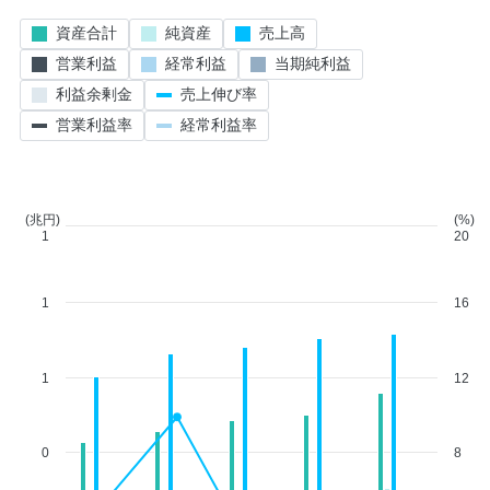
資産合計
純資産
売上高
営業利益
経常利益
当期純利益
利益余剰金
売上伸び率
営業利益率
経常利益率
(兆円)
(%)
1
20
1
16
1
12
0
8