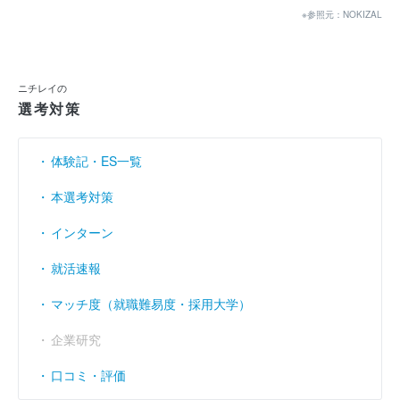
※参照元：NOKIZAL
当期純利益
（円）
233億8200万
215億6800万
244億9500万
利益余剰金
----
----
----
（円）
ニチレイの
売上伸び率
（％）
5.23
9.87
2.7
選考対策
営業利益率
（％）
5.21
4.97
5.43
体験記・ES一覧
経常利益率
（％）
5.25
5.05
5.62
本選考対策
インターン
就活速報
マッチ度（就職難易度・採用大学）
企業研究
口コミ・評価