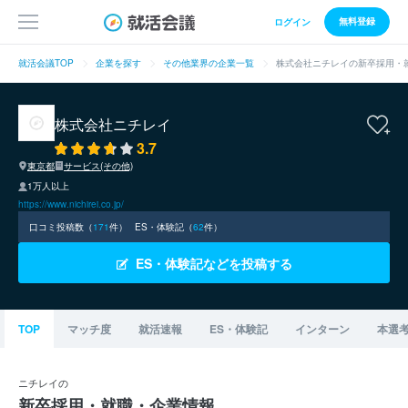
無料登録
ログイン
就活会議TOP
企業を探す
その他業界の企業一覧
株式会社ニチレイの新卒採用・
株式会社ニチレイ
3.7
東京都
サービス(その他)
1万人以上
https://www.nichirei.co.jp/
口コミ投稿数（
171
件）
ES・体験記（
62
件）
ES・体験記などを投稿する
TOP
マッチ度
就活速報
ES・体験記
インターン
本選
ニチレイの
新卒採用・就職・企業情報