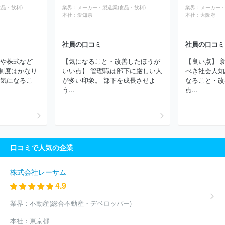
ルディングス株式会社
株式会社構造計画研究所
株式会社メディ
品・飲料)
業界：
メーカー・製造業(食品・飲料)
業界：
メーカー・
サイエンスプラニング
ＧＭＯペイメントゲートウェイ株式会社
本社：
愛知県
本社：
大阪府
独立行政法人日本貿易振興機構
ＴＯＰＰＡＮホールディングス株
式会社
株式会社永谷園ホールディングス
アデコ株式会社
株式
社員の口コミ
社員の口コミ
会社パソナテック
インフォテック・サービス株式会社
パーソル
テンプスタッフ株式会社
パーソルテクノロジースタッフ株式会社
助や株式など
【気になること・改善したほうが
【良い点】 
株式会社サニーサイドアップグループ
株式会社ジェイック
ディ
制度はかなり
いい点】 管理職は部下に厳しい人
べき社会人知
ップ株式会社
株式会社リクルートメディカルキャリア
三菱ケミ
【気になるこ
が多い印象。 部下を成長させよ
なること・改
カルシステム株式会社
株式会社フロンティアインターナショナル
う...
点...
株式会社リクルートスタッフィング
エン株式会社
マンパワーグ
ループ株式会社
ソーバル株式会社
株式会社フルキャストホール
ディングス
キャプラン株式会社
三菱電機エンジニアリング株式
会社
株式会社コーエーテクモホールディングス
ブリッジインタ
ーナショナルグループ株式会社
京西テクノス株式会社
株式会社
口コミで人気の企業
シグマクシス・ホールディングス
株式会社アルプス技研
ＳＢＩ
ホールディングス株式会社
株式会社明電舎
株式会社コングレ
株式会社パソナグループ
ソフトバンクグループ株式会社
株式会
株式会社レーサム
社丸井グループ
株式会社ケーユーホールディングス
東芝プラン
4.9
トシステム株式会社
ヒューマンリソシア株式会社
株式会社コー
セーホールディングス
ＡＫＫＯＤｉＳコンサルティング株式会社
業界：
不動産(総合不動産・デベロッパー)
株式会社博報堂プロダクツ
株式会社ラクス
日本総合住生活株式
本社：
東京都
会社
株式会社綜合キャリアオプション
三菱電機プラントエンジ