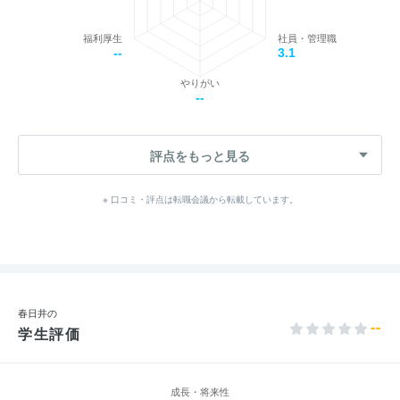
福利厚生
社員・管理職
--
3.1
やりがい
--
評点をもっと見る
※ 口コミ・評点は転職会議から転載しています。
春日井の
--
学生評価
成長・将来性