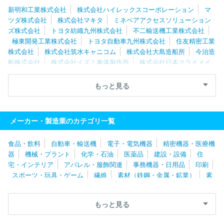
新明和工業株式会社
株式会社ハイレックスコーポレーション
マ
ツダ株式会社
株式会社マキタ
ミネベアアクセスソリューション
ズ株式会社
トヨタ紡織九州株式会社
不二輸送機工業株式会社
極東開発工業株式会社
トヨタ自動車九州株式会社
住友精密工業
株式会社
株式会社筑水キャニコム
株式会社大島造船所
今治造
船株式会社
株式会社イズミ車体製作所
株式会社日本クライメイ
トシステムズ
株式会社ベルソニカ
アイシン・エィ・ダブリュ株
式会社
ニデックモビリティ株式会社
オージーケー技研株式会社
もっと見る
城北機業株式会社
太平洋工業株式会社
岐阜車体工業株式会社
株式会社ＦＴＳ
林テレンプ株式会社
大同メタル工業株式会社
トヨタ自動車株式会社
サカイサイクル株式会社
株式会社エフ・
メーカー・製造業のカテゴリ一覧
シー・シー
ＮＳＫワーナー株式会社
株式会社メタルアート
愛
三工業株式会社
株式会社アイキテック
株式会社アイシン福井
食品・飲料
自動車・輸送機
電子・電気機器
精密機器・医療機
日本トレクス株式会社
株式会社アドヴィックス
パナソニックサ
器
機械・プラント
化学・石油
医薬品
建設・設備
住
イクルテック株式会社
山清工業株式会社
フジオーゼックス株式
宅・インテリア
アパレル・服飾関連
事務機器・日用品
印刷
会社
トヨタ紡織株式会社
トヨタ車体株式会社
アイシン化工株
スポーツ・玩具・ゲーム
繊維
素材（鉄鋼・金属・鉱業）
素
式会社
株式会社松永製作所
ヤマハモーターエレクトロニクス株
材（ゴム・ガラス・セラミックス）
素材（紙・パルプ）
素材
式会社
アイシン高丘株式会社
アイコクアルファ株式会社
株式
（その他）
農林・水産
たばこ・飼料
その他
会社アンセイ
アイシンシロキ株式会社
サカエ理研工業株式会社
もっと見る
株式会社エクセディ
ジヤトコ株式会社
武蔵精密工業株式会社
フタバ産業株式会社
ヤマハ発動機株式会社
日信工業株式会社