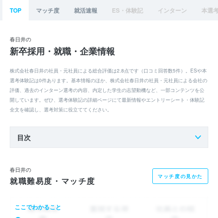
TOP
マッチ度
就活速報
ES・体験記
インターン
本選
春日井の
新卒採用・就職・企業情報
株式会社春日井の社員・元社員による総合評価は2.8点です（口コミ回答数5件）。ESや本
選考体験記は0件あります。基本情報のほか、株式会社春日井の社員・元社員による会社の
評価、過去のインターン選考の内容、内定した学生の志望動機など、一部コンテンツを公
開しています。ぜひ、選考体験記の詳細ページにて最新情報やエントリーシート・体験記
全文を確認し、選考対策に役立ててください。
目次
春日井の
マッチ度の見かた
就職難易度・マッチ度
ここでわかること