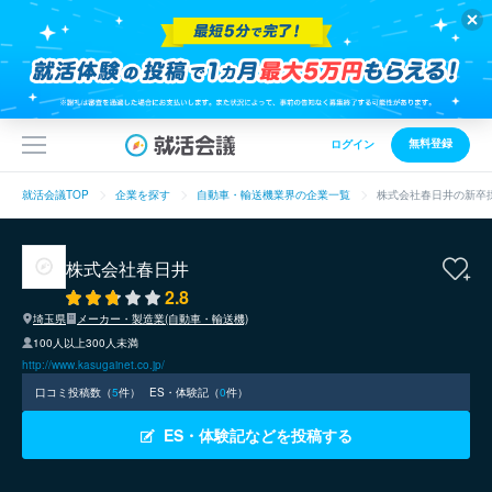
無料登録
ログイン
就活会議TOP
企業を探す
自動車・輸送機業界の企業一覧
株式会社春日井の新卒
株式会社春日井
2.8
埼玉県
メーカー・製造業(自動車・輸送機)
100人以上300人未満
http://www.kasugainet.co.jp/
口コミ投稿数（
5
件）
ES・体験記（
0
件）
ES・体験記などを投稿する