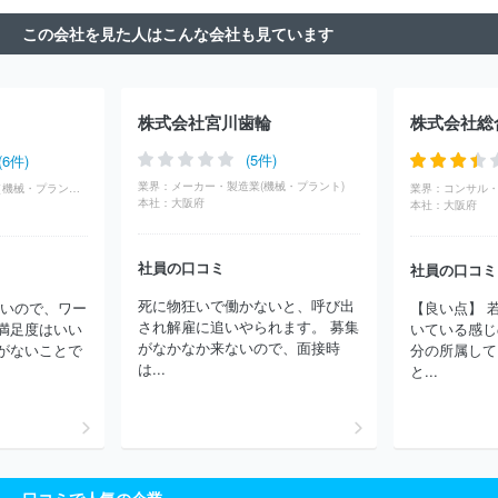
スズキ株式会社
日本車輌製造株式会社
株式会社豊田自動織機
この会社を見た人はこんな会社も見ています
豊田合成株式会社
株式会社アイシン
ダイハツ工業株式会社
株式会社東海理化電機製作所
しげる工業株式会社
トヨタ自動車
東日本株式会社
株式会社いそのボデー
テイ・エステック株式会
社
マザーサンヤチヨ・オートモーティブシステムズ株式会社
株
株式会社宮川歯輪
株式会社総
式会社キリウ
株式会社ミツバ
株式会社エフテック
株式会社エ
イチワン
トヨタ自動車北海道株式会社
株式会社ショーワ
マレ
(5件)
(6件)
リ株式会社
オートリブ株式会社
株式会社ＮＩＴＴＡＮ
株式会
業界：
メーカー・製造業(機械・プラント)
商社・卸(専門商社（機械・プラント）)
業界：
社ミクニ
日産自動車株式会社
株式会社ＩＨＩ原動機
三菱自動
本社：
大阪府
本社：
大阪府
車工業株式会社
株式会社ユーシン
株式会社タチエス
昭和飛行
機工業株式会社
マーレジャパン株式会社
株式会社ティラド
ユ
社員の口コミ
ニプレス株式会社
オモビオ株式会社
日立交通テクノロジー株式
社員の口コミ
会社
株式会社ＩＨＩ
日本ミシュランタイヤ株式会社
株式会社
死に物狂いで働かないと、呼び出
ないので、ワー
【良い点】 
ケーヒン
トーハツ株式会社
曙ブレーキ工業株式会社
日本アビ
され解雇に追いやられます。 募集
満足度はいい
いている感じ
オニクス株式会社
株式会社ＴＢＫ
三菱ふそうトラック・バス株
がなかなか来ないので、面接時
がないことで
分の所属して
式会社
三恵技研工業株式会社
いすゞ自動車株式会社
ニデック
は...
と...
パワートレインシステムズ株式会社
コベルコ建機株式会社
日野
自動車株式会社
ほか(1479件)