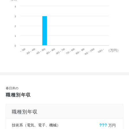
4
3
2
1
0
~ 300
701 ~ 800
301 ~ 400
801 ~ 900
401 ~ 500
901 ~ 1000
501 ~ 600
601 ~ 700
1001 ~
（万円）
春日井の
職種別年収
職種別年収
技術系（電気、電子、機械）
???
万円