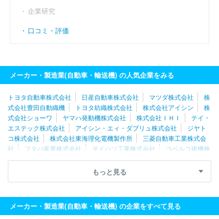
企業研究
口コミ・評価
メーカー・製造業(自動車・輸送機) の人気企業をみる
トヨタ自動車株式会社
日産自動車株式会社
マツダ株式会社
株
式会社豊田自動織機
トヨタ紡織株式会社
株式会社アイシン
株
式会社ショーワ
ヤマハ発動機株式会社
株式会社ＩＨＩ
テイ・
エステック株式会社
アイシン・エィ・ダブリュ株式会社
ジヤト
コ株式会社
株式会社東海理化電機製作所
三菱自動車工業株式会
社
フタバ産業株式会社
ダイハツ工業株式会社
コベルコ建機株
式会社
マレリ株式会社
いすゞ自動車株式会社
スズキ株式会
社
新明和工業株式会社
株式会社ケーヒン
豊田合成株式会社
もっと見る
日野自動車株式会社
大同メタル工業株式会社
株式会社ミツバ
オモビオ株式会社
株式会社タチエス
株式会社アドヴィックス
株式会社エフテック
メーカー・製造業(自動車・輸送機) の企業をすべて見る