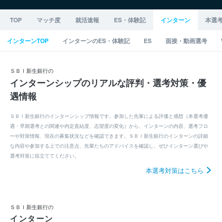
TOP
マッチ度
就活速報
ES・体験記
インターン
本選
インターンTOP
インターンのES・体験記
ES
面接・動画選考
ＳＢＩ新生銀行の
インターンシップのリアルな評判・選考対策・優
遇情報
ＳＢＩ新生銀行のインターンシップ情報です。参加した先輩による評価と感想（本選考優
遇・早期選考との関連や内定直結度、志望度の変化）から、インターンの内容、選考フロ
ーや対策情報、現在の募集状況などを確認できます。ＳＢＩ新生銀行のインターンの詳細
な内容や参加する上での注意点、先輩たちのアドバイスを確認し、ぜひインターン選びや
選考対策に役立ててください。
本選考対策はこちら
ＳＢＩ新生銀行の
インターン