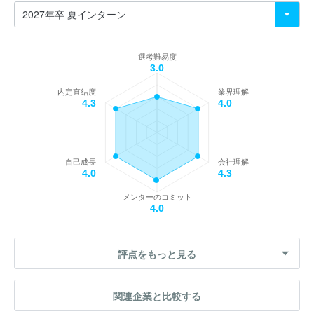
選考難易度
3.0
内定直結度
業界理解
4.3
4.0
自己成長
会社理解
4.0
4.3
メンターのコミット
4.0
評点をもっと見る
関連企業と比較する