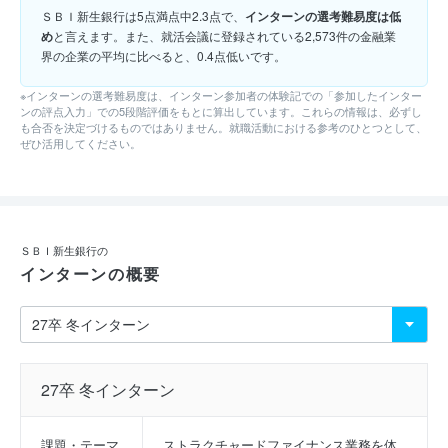
ＳＢＩ新生銀行は5点満点中2.3点で、
インターンの選考難易度は低
め
と言えます。また、就活会議に登録されている2,573件の金融業
界の企業の平均に比べると、0.4点低いです。
※インターンの選考難易度は、インターン参加者の体験記での「参加したインター
ンの評点入力」での5段階評価をもとに算出しています。これらの情報は、必ずし
も合否を決定づけるものではありません。就職活動における参考のひとつとして、
ぜひ活用してください。
ＳＢＩ新生銀行の
インターンの概要
27卒 冬インターン
課題・テーマ
ストラクチャードファイナンス業務を体