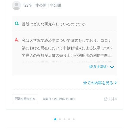
23卒 | 非公開 | 非公開
Q.
普段はどんな研究をしているのですか
A.
私は大学院で経済学について研究をしており、コロナ
禍における現在において非接触端末による決済につい
て導入の有無が店舗の売り上げや利用者の利便性向上
やリピータ獲得に寄与しているのか統計学や機械学習
続きを読む
の観点から研究しています。今研究の意義としては多
種多様な決済方法の普及に伴い、その変化が利用者に
全ての内容を見る
どのように影響するかを明らかにすることで乱立する
決済方法について利用者や事業者に向けて、それぞれ
問題を報告する
公開日：2022年7月28日
0
0
の決済方法の特徴や利便性を経済学や統計学の観点か
ら明らかにすることにあります。この研究を通じて決
済方法の新たな価値や可能性を探求し日本における現
代社会の課題に対する解決の一助となりたいと考えて