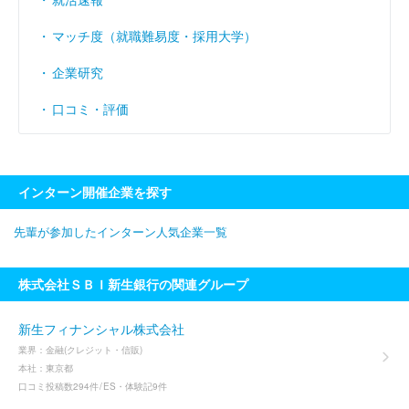
マッチ度（就職難易度・採用大学）
企業研究
口コミ・評価
インターン開催企業を探す
先輩が参加したインターン人気企業一覧
株式会社ＳＢＩ新生銀行の関連グループ
新生フィナンシャル株式会社
業界：
金融(クレジット・信販)
本社：
東京都
口コミ投稿数
294件
ES・体験記
9件