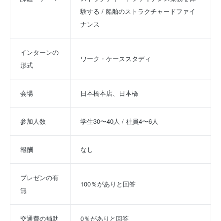
験する / 船舶のストラクチャードファイ
ナンス
インターンの
ワーク・ケーススタディ
形式
会場
日本橋本店、日本橋
参加人数
学生30〜40人 / 社員4〜6人
報酬
なし
プレゼンの有
100％がありと回答
無
交通費の補助
0％がありと回答