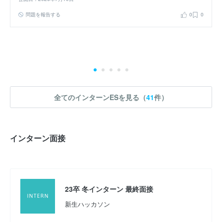
問題を報告する
0
0
27卒 夏インターン
SBI新生銀行の他社にはない強みを知ろう
応募
エントリーシート
WEBテスト
選考フロー :
グループディスカッション
筆記試験
全てのインターンESを見る（
41
件）
実施時期 : 2025年9月開催 / 期間 : 5日間 / インターンの形式 : セミナ
ー・講座 / コース : リテールエキスパートコース / 職種 : リテールエ
インターン面接
キスパートコース
参加人数 : 40人
参加学生の大学 :
MARCHや早慶がボリュームゾーンかと思われま
す。それ以下は稀有。
23卒 冬インターン 最終面接
インターンシップへの参加が本選考でも有利になると思いました
新生ハッカソン
か？ : はい