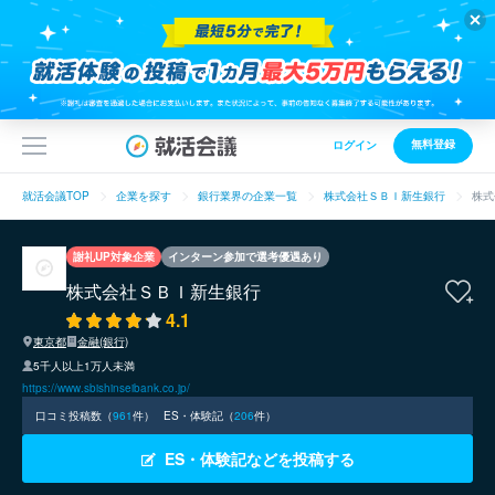
無料登録
ログイン
就活会議TOP
企業を探す
銀行業界の企業一覧
株式会社ＳＢＩ新生銀行
株式
謝礼UP対象企業
インターン参加で選考優遇あり
株式会社ＳＢＩ新生銀行
4.1
東京都
金融(銀行)
5千人以上1万人未満
https://www.sbishinseibank.co.jp/
口コミ投稿数（
961
件）
ES・体験記（
206
件）
ES・体験記などを投稿する