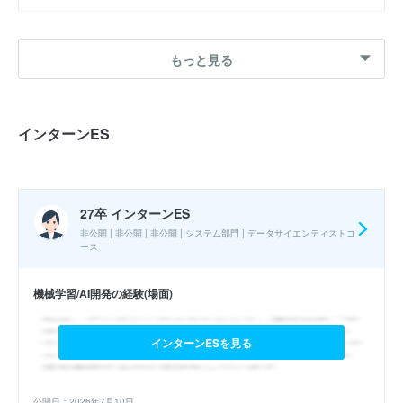
27卒 夏インターン
もっと見る
今後のSBIの事業戦略
エントリーシート
WEBテスト
選考フロー :
インターンES
グループディスカッション
27卒 インターンES
実施時期 : 2025年9月開催 / 期間 : 5日間 / インターンの形式 : ワー
非公開 | 非公開 | 非公開 | システム部門 | データサイエンティストコ
ク・ケーススタディ / コース : リテールエキスパートコース / 職種 :
ース
リテールエキスパートコース
参加人数 : 50人
機械学習/AI開発の経験(場面)
参加学生の大学 :
マーチがボリュームゾーンだといわれていた。そ
の下も少しいた。
インターンESを見る
インターンシップへの参加が本選考でも有利になると思いました
か？ : はい
公開日：2026年7月10日