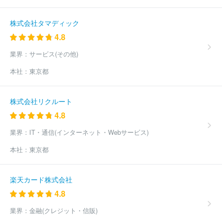
州
株式会社岩手めんこいテレビ
日本海テレビジョン放送株式会
社
株式会社エヌ・シィ・ティ
鹿沼ケーブルテレビ株式会社
佐
野ケーブルテレビ株式会社
株式会社ケーブルテレビ佐伯
有限会
株式会社タマディック
社峡西シーエーテーブイ
伊万里ケーブルテレビジョン株式会社
4.8
臼杵ケーブルネット株式会社
株式会社ケーブルネットワーク西瀬
戸
西海テレビ株式会社
株式会社秋田ケーブルテレビ
株式会社
業界：
サービス(その他)
鈴鹿メディアパーク
株式会社鹿児島放送
ほか(369件)
本社：
東京都
株式会社リクルート
4.8
業界：
IT・通信(インターネット・Webサービス)
本社：
東京都
楽天カード株式会社
4.8
業界：
金融(クレジット・信販)