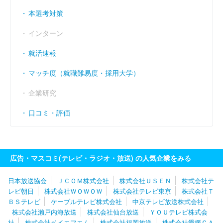
本選考対策
インターン
就活速報
マッチ度（就職難易度・採用大学）
企業研究
口コミ・評価
広告・マスコミ(テレビ・ラジオ・放送) の人気企業をみる
日本放送協会
ＪＣＯＭ株式会社
株式会社ＵＳＥＮ
株式会社テ
レビ朝日
株式会社ＷＯＷＯＷ
株式会社テレビ東京
株式会社Ｔ
ＢＳテレビ
ケーブルテレビ株式会社
中京テレビ放送株式会社
株式会社瀨戸内海放送
株式会社仙台放送
ＹＯＵテレビ株式会
社
株式会社ベイエフエム
株式会社福岡放送
株式会社愛媛ＣＡ