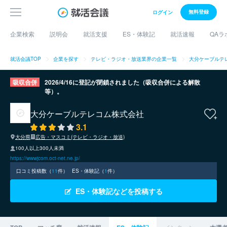
無料登録
ログイン
企業検索
説明会
就活支援
ES・体験記
就活速報
QAラ
就活会議TOP
企業を探す
テレビ・ラジオ・放送業界の企業一覧
大分ケーブルテ
吸収合併
2026/4/16に登記が閉鎖されました（吸収合併による解散
等）。
大分ケーブルテレコム株式会社
3.1
大分県
広告・マスコミ(テレビ・ラジオ・放送)
100人以上300人未満
https://wwwjcom.oct-net.ne.jp/
口コミ投稿数（
11
件）
ES・体験記（
1
件）
ES・体験記などを投稿する