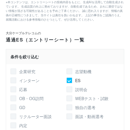
※本コンテンツは、エントリーシートの投稿内容をもとに、生成AIを活用して自動生成され
ています。 生成品質の向上に努めておりますが、自動生成であるため、まれに適切ではな
い情報が混ざる可能性があることを予めご了承ください。 誠に恐れ入りますが、情報の真
偽や正確性につきまして、当サイトは責任を負いかねます。 上記の事項をご認識のうえ、
就職活動における参考情報のひとつとして、ぜひ活用してください。
大分ケーブルテレコムの
通過ES（エントリーシート）一覧
条件を絞り込む
企業研究
志望動機
インターン
ES
応募
説明会
OB・OG訪問
WEBテスト・試験
GD
独自の選考
リクルーター面談
面談・動画選考
内定