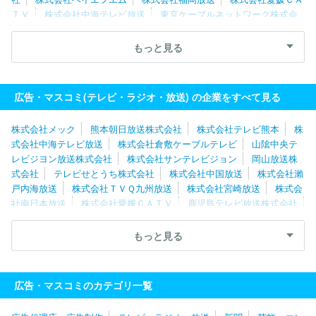
ＴＶ
株式会社中海テレビ放送
東京ケーブルネットワーク株式会
社
湘南ケーブルネットワーク株式会社
スカパーＪＳＡＴ株式会
社
株式会社倉敷ケーブルテレビ
株式会社日本入試センター
岡
もっと見る
山放送株式会社
株式会社宮崎放送
北陸朝日放送株式会社
株式
会社ケーブルメディアワイワイ
北海道テレビ放送株式会社
株式
会社テレビユー福島
福島テレビ株式会社
日本海テレビジョン放
広告・マスコミ(テレビ・ラジオ・放送) の企業をすべて見る
送株式会社
山隂中央テレビジヨン放送株式会社
株式会社メック
熊本朝日放送株式会社
株式会社テレビ熊本
株
式会社中海テレビ放送
株式会社倉敷ケーブルテレビ
山隂中央テ
レビジヨン放送株式会社
株式会社サンテレビジョン
岡山放送株
式会社
テレビせとうち株式会社
株式会社中国放送
株式会社瀨
戸内海放送
株式会社ＴＶＱ九州放送
株式会社宮崎放送
株式会
社南日本放送
株式会社愛媛ＣＡＴＶ
鹿児島テレビ放送株式会社
稲沢シーエーティーヴィ株式会社
株式会社テレビ静岡
読売テレ
ビ放送株式会社
長野朝日放送株式会社
知多メディアスネットワ
もっと見る
ーク株式会社
株式会社ＭＢＳメディアホールディングス
テレビ
愛知株式会社
ひまわりネットワーク株式会社
信越放送株式会社
中京テレビ放送株式会社
関西テレビ放送株式会社
株式会社東日
広告・マスコミのカテゴリ一覧
本放送
株式会社仙台放送
株式会社テレビユー山形
山形放送株
式会社
株式会社さくらんぼテレビジョン
福島テレビ株式会社