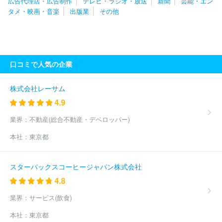
広告代理店・広告制作
テレビ・ラジオ・放送
新聞
芸能・エン
株式会社福島中央テレビ
株式会社福島放送
北海道文化放送株式
タメ・映画・音楽
出版業
その他
会社
株式会社テレビユー福島
北海道テレビ放送株式会社
株式
会社宮城テレビ放送
札幌テレビ放送株式会社
本庄ケーブルテレ
ビ株式会社
株式会社テレビ北海道
ケーブルテレビ株式会社
北
海道放送株式会社
株式会社テレビ朝日
株式会社日本入試センタ
ー
株式会社ＴＢＳテレビ
日本放送協会
湘南ケーブルネットワ
口コミで人気の企業
ーク株式会社
株式会社ミュージックエアポート
株式会社エフエ
ム東京
スカパーＪＳＡＴ株式会社
ＹＯＵテレビ株式会社
株式
会社ＷＯＷＯＷ
日本テレビ放送網株式会社
株式会社フジテレビ
株式会社レーサム
ジョン
キャンシステム株式会社
東京メトロポリタンテレビジョ
4.9
ン株式会社
株式会社テレビ東京
スカパーＪＳＡＴ株式会社
デ
ィズニー・ネットワークス株式会社
株式会社ＮＳＴ新潟総合テレ
業界：
不動産(総合不動産・デベロッパー)
ビ
株式会社ＵＳＥＮ
名古屋テレビ放送株式会社
株式会社キッ
本社：
東京都
ズステーション
ＪＣＯＭ株式会社
東京ケーブルネットワーク株
式会社
株式会社福岡放送
株式会社熊本放送
四国放送株式会
社
株式会社長崎国際テレビ
北陸放送株式会社
テレビ大阪株式
スターバックスコーヒージャパン株式会社
会社
株式会社京都放送
福井テレビジョン放送株式会社
石川テ
4.8
レビ放送株式会社
北陸朝日放送株式会社
株式会社ぷろぺら
株
式会社ベイエフエム
株式会社テレビ新潟放送網
株式会社ケーブ
業界：
サービス(飲食)
ルメディアワイワイ
株式会社あいテレビ
株式会社エフエム滋賀
株式会社鹿児島讀賣テレビ
株式会社長野放送
株式会社テレビ信
本社：
東京都