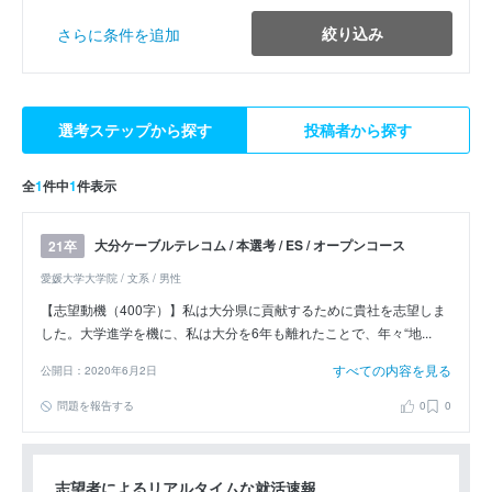
絞り込み
さらに条件を追加
選考ステップから探す
投稿者から探す
全
1
件中
1
件表示
大分ケーブルテレコム / 本選考 / ES / オープンコース
21卒
愛媛大学大学院 / 文系 / 男性
【志望動機（400字）】私は大分県に貢献するために貴社を志望しま
した。大学進学を機に、私は大分を6年も離れたことで、年々“地...
すべての内容を見る
公開日：2020年6月2日
問題を報告する
0
0
志望者によるリアルタイムな就活速報