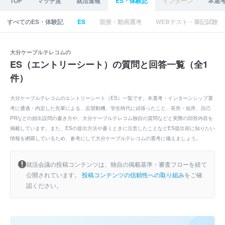
TOP
マッチ度
就活速報
ES・体験記
インターン
本選
すべてのES・体験記
ES
面接・動画選考
WEBテスト・筆記試験
大分ケーブルテレコムの
ES（エントリーシート）の質問と回答一覧（全1
件）
大分ケーブルテレコムのエントリーシート（ES）一覧です。本選考・インターンシップ選
考に通過・内定した先輩による、志望動機、学生時代に頑張ったこと、長所・短所、自己
PRなどの頻出設問の書き方や、大分ケーブルテレコム独自の質問などと実際の回答内容を
掲載しています。また、ESの提出方法や書くときに注意したことなどES提出前に知りたい
情報を網羅しているため、参考にして大分ケーブルテレコムの選考に備えましょう。
就活会議の投稿コンテンツは、独自の掲載基準・審査フローを経て
公開されています。
投稿コンテンツの信頼性への取り組み
をご確
認ください。