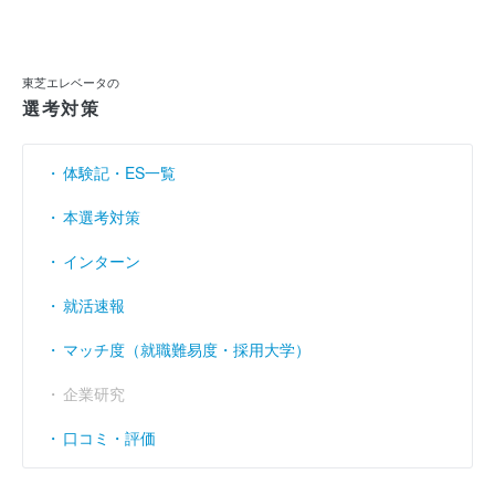
当期純利益
（円）
58億2600万
15億9200万
- 144億7900万
利益余剰金
（円）
307億7500万
286億2700万
102億6171万
東芝エレベータの
売上伸び率
（％）
- 6.29
- 0.11
- 0.58
選考対策
営業利益率
（％）
3.09
1.32
- 4.76
体験記・ES一覧
経常利益率
（％）
4.48
3.3
- 3.24
本選考対策
インターン
就活速報
マッチ度（就職難易度・採用大学）
企業研究
口コミ・評価