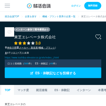
無料登録
ログイン
就活会議TOP
企業を探す
機械・プラント業界の企業一覧
東芝エレベータ株式会
インターン参加で選考優遇あり
東芝エレベータ株式会社
3.0
神奈川県
メーカー・製造業(機械・プラント)
5千人以上1万人未満
https://www.toshiba-elevator.co.jp/elv/index_j.html
口コミ投稿数（
569
件）
ES・体験記（
49
件）
ES・体験記などを投稿する
TOP
マッチ度
就活速報
ES・体験記
インターン
本選
東芝エレベータの