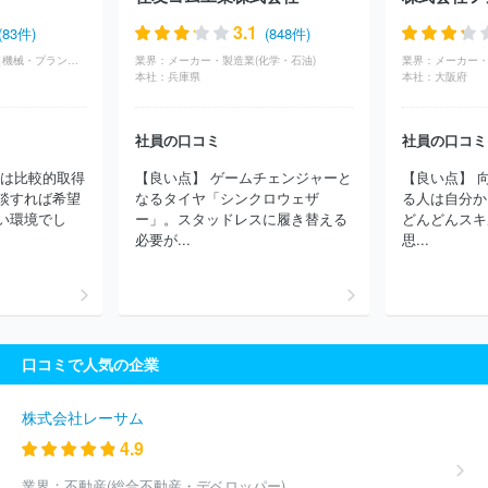
ジニアリング株式会社
サミー株式会社
株式会社日本製鋼所
株
式会社アビリカ
株式会社キッツ
オイレス工業株式会社
株式会
3.1
(83件)
(848件)
社ツガミ
住友重機械工業株式会社
株式会社マースグループホー
商社・卸(専門商社（機械・プラント）)
業界：
メーカー・製造業(化学・石油)
業界：
メーカー・
ルディングス
株式会社アルバック
ヤマシンフィルタ株式会社
本社：
兵庫県
本社：
大阪府
オルガノ株式会社
日本精工株式会社
株式会社電業社機械製作
所
長野計器株式会社
三井金属株式会社
アイダエンジニアリン
グ株式会社
株式会社加藤製作所
株式会社三共
株式会社小森コ
社員の口コミ
社員の口コミ
ーポレーション
千代田インテグレ株式会社
株式会社荏原製作所
暇は比較的取得
【良い点】 ゲームチェンジャーと
【良い点】 
日本トムソン株式会社
川崎重工業株式会社
株式会社技研製作
談すれば希望
なるタイヤ「シンクロウェザ
る人は自分か
所
株式会社アイエイアイ
ＪＦＥエンジニアリング株式会社
ほ
い環境でし
ー」。スタッドレスに履き替える
どんどんスキ
か(4294件)
必要が...
思...
口コミで人気の企業
株式会社レーサム
4.9
業界：
不動産(総合不動産・デベロッパー)