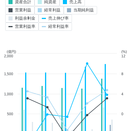
資産合計
純資産
売上高
営業利益
経常利益
当期純利益
利益余剰金
売上伸び率
営業利益率
経常利益率
(億円)
(%)
2,000
12
1,500
8
1,000
4
500
0