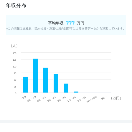
年収分布
???
平均年収
万円
※この情報は正社員・契約社員・派遣社員の回答者による回答データから算出しています。
（人）
150
125
100
75
50
25
0
~ 300
701 ~ 800
301 ~ 400
801 ~ 900
401 ~ 500
901 ~ 1000
501 ~ 600
601 ~ 700
1001 ~
（万円）