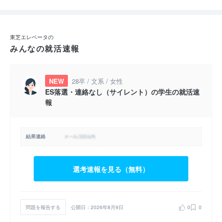
東芝エレベータの
みんなの就活速報
NEW
28卒 / 文系 / 女性
ES落選・連絡なし（サイレント）の学生の就活速
報
結果連絡
選考速報を見る（無料）
問題を報告する
公開日：2026年8月9日
0
0