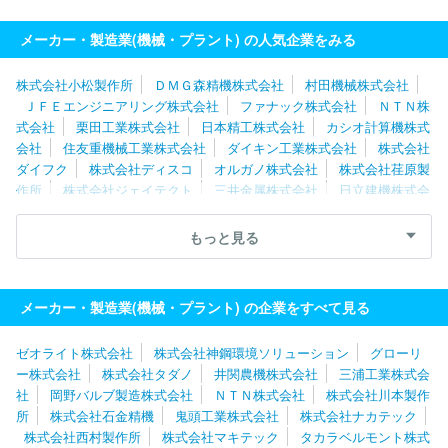
メーカー・製造業(機械・プラント) の人気企業をみる
株式会社小松製作所
ＤＭＧ森精機株式会社
村田機械株式会社
ＪＦＥエンジニアリング株式会社
ファナック株式会社
ＮＴＮ株
式会社
栗田工業株式会社
日本精工株式会社
カシオ計算機株式
会社
住友重機械工業株式会社
ダイキン工業株式会社
株式会社
ダイフク
株式会社ディスコ
オルガノ株式会社
株式会社荏原製
作所
株式会社ジェイテクト
三井金属株式会社
日立建機株式会
社
住友金属鉱山株式会社
川崎重工業株式会社
ＴＨＫ株式会
社
三浦工業株式会社
グローリー株式会社
ＳＭＣ株式会社
もっと見る
カナデビア株式会社
株式会社椿本チエイン
ナブテスコ株式会
社
トーテックアメニティ株式会社
株式会社堀場製作所
株式会
社マキタ
メーカー・製造業(機械・プラント) の企業をすべて見る
ゼオライト株式会社
株式会社神鋼環境ソリューション
グローリ
ー株式会社
株式会社タダノ
井関農機株式会社
三浦工業株式会
社
岡野バルブ製造株式会社
ＮＴＮ株式会社
株式会社川本製作
所
株式会社石金精機
鬼頭工業株式会社
株式会社ナカテック
株式会社西村製作所
株式会社マキテック
タカラベルモント株式