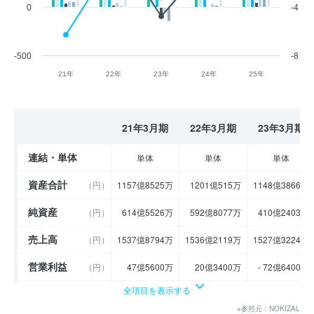
0
-4
-500
-8
21年
22年
23年
24年
25年
21年3月期
22年3月期
23年3月期
連結・単体
単体
単体
単体
資産合計
（円）
1157億8525万
1201億515万
1148億3866万
純資産
（円）
614億5526万
592億8077万
410億2403万
売上高
（円）
1537億8794万
1536億2119万
1527億3224万
営業利益
（円）
47億5600万
20億3400万
- 72億6400万
全項目を表示する
経常利益
（円）
68億8696万
50億6668万
- 49億5455万
※参照元：NOKIZAL