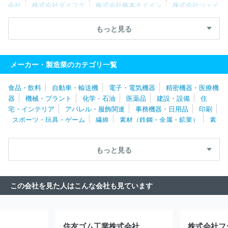
会社
株式会社ダイフク
株式会社椿本チエイン
株式会社ジェイ
テクト
フジテック株式会社
ＹＵＳＨＩＮ株式会社
株式会社マ
キタ
ダイキン工業株式会社
オーエスジー株式会社
岐阜精工株
もっと見る
式会社
株式会社堀場製作所
株式会社工進
ＣＫＤ株式会社
村田機械株式会社
株式会社大一商会
三洋機工株式会社
ワタ
ナベフーマック株式会社
オークマ株式会社
ヤマザキマザック株
メーカー・製造業のカテゴリ一覧
式会社
カナデビア株式会社
新東工業株式会社
ＤＭＧ森精機株
式会社
トーテックアメニティ株式会社
ファナック株式会社
中
食品・飲料
自動車・輸送機
電子・電気機器
精密機器・医療機
外爐工業株式会社
株式会社キトー
澁谷工業株式会社
株式会社
器
機械・プラント
化学・石油
医薬品
建設・設備
住
フジキカイ
エムケー精工株式会社
日研ツール株式会社
小倉ク
宅・インテリア
アパレル・服飾関連
事務機器・日用品
印刷
ラッチ株式会社
引地精工株式会社
ＮＩＴＴＯＫＵ株式会社
キ
スポーツ・玩具・ゲーム
繊維
素材（鉄鋼・金属・鉱業）
素
ヤノン化成株式会社
株式会社タンガロイ
レオン自動機株式会社
材（ゴム・ガラス・セラミックス）
素材（紙・パルプ）
素材
ＳＭＣ株式会社
株式会社小松製作所
イーデーエム株式会社
（その他）
農林・水産
たばこ・飼料
その他
旭ダイヤモンド工業株式会社
株式会社大都技研
日立建機株式会
もっと見る
社
栗田工業株式会社
日鉄エンジニアリング株式会社
株式会社
放電精密加工研究所
カシオ計算機株式会社
ヤマトプロテック株
式会社
株式会社鷺宮製作所
住友金属鉱山株式会社
株式会社デ
この会社を見た人はこんな会社も見ています
ィスコ
ジョンソンコントロールズ株式会社
コニカミノルタ株式
会社
株式会社桜井グラフィックシステムズ
ナブテスコ株式会社
株式会社エヌ・ピー・シー
ＵＢＥ株式会社
野村マイクロ・サイ
エンス株式会社
ＴＨＫ株式会社
大平洋機工株式会社
東洋エン
住友ゴム工業株式会社
株式会社フ