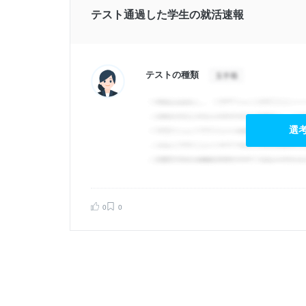
テスト通過した学生の就活速報
テストの種類
選
0
0
告する