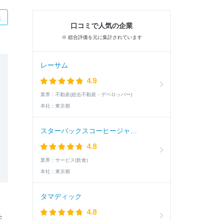
た
口コミで人気の企業
※ 総合評価を元に集計されています
レーサム
4.9
業界：
不動産(総合不動産・デベロッパー)
本社：
東京都
スターバックスコーヒージャパン
4.8
業界：
サービス(飲食)
本社：
東京都
タマディック
、
4.8
学