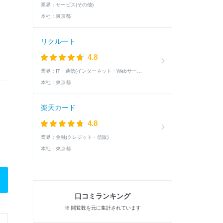
業界：
サービス(その他)
本社：
東京都
リクルート
4.8
業界：
IT・通信(インターネット・Webサービス)
本社：
東京都
楽天カード
4.8
業界：
金融(クレジット・信販)
本社：
東京都
口コミランキング
※ 閲覧数を元に集計されています