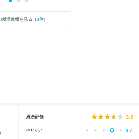
の就活速報を見る（
3
件）
3.6
総合評価
やりがい
3.7
価