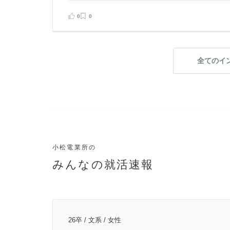
0
0
全てのイ
小松電業所の
みんなの就活速報
26卒 / 文系 / 女性