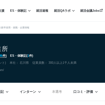
支援
ES・体験記
就活速報
就活QAラボ
就活会議Jobs
の新卒採用・就職・企業情報
業所
46
件)
ES・体験記(
1
件)
ント)
本社：
石川県
従業員数： 300人以上1千人未満
om/
験記
インターン
本選考
口コミ・評価