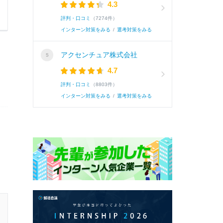
4.3
評判・口コミ
（7274件）
インターン対策をみる
/
選考対策をみる
アクセンチュア株式会社
4.7
評判・口コミ
（8803件）
インターン対策をみる
/
選考対策をみる
26卒 / 文系 / 女性