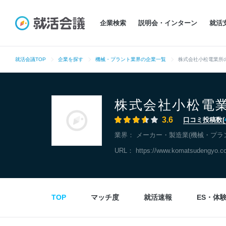
企業検索
説明会・インターン
就活
就活会議TOP
企業を探す
機械・プラント業界の企業一覧
株式会社小松電業所
株式会社小松電
3.6
口コミ投稿数(
業界：
メーカー・製造業(機械・プラ
URL：
https://www.komatsudengyo.c
TOP
マッチ度
就活速報
ES・体