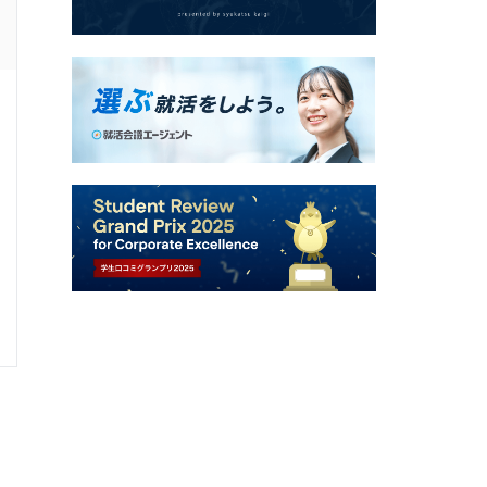
ES通過した学生の就活速報
選考速報を
0
0