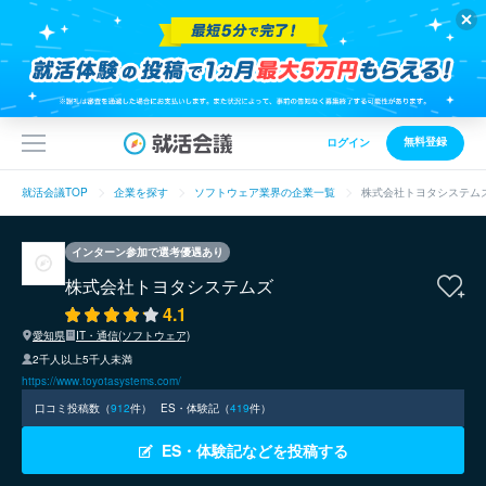
無料登録
ログイン
就活会議TOP
企業を探す
ソフトウェア業界の企業一覧
株式会社トヨタシステム
インターン参加で選考優遇あり
株式会社トヨタシステムズ
4.1
愛知県
IT・通信(ソフトウェア)
2千人以上5千人未満
https://www.toyotasystems.com/
口コミ投稿数（
912
件）
ES・体験記（
419
件）
ES・体験記などを投稿する