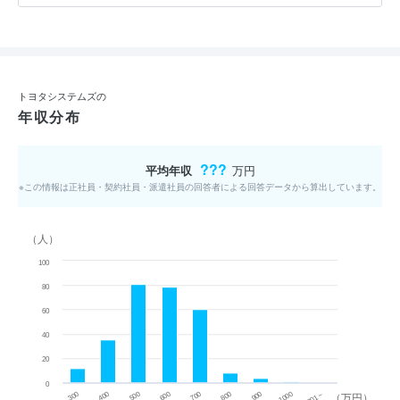
トヨタシステムズの
年収分布
???
平均年収
万円
※この情報は正社員・契約社員・派遣社員の回答者による回答データから算出しています。
（人）
100
80
60
40
20
0
~ 300
1001 ~
（万円）