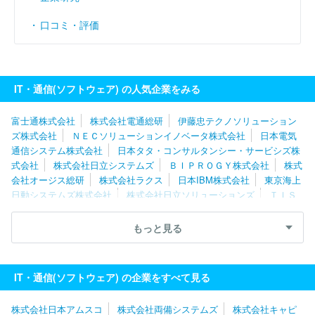
口コミ・評価
IT・通信(ソフトウェア) の人気企業をみる
富士通株式会社
株式会社電通総研
伊藤忠テクノソリューション
ズ株式会社
ＮＥＣソリューションイノベータ株式会社
日本電気
通信システム株式会社
日本タタ・コンサルタンシー・サービシズ株
式会社
株式会社日立システムズ
ＢＩＰＲＯＧＹ株式会社
株式
会社オージス総研
株式会社ラクス
日本IBM株式会社
東京海上
日動システムズ株式会社
株式会社日立ソリューションズ
ＴＩＳ
株式会社
ＳＣＳＫ株式会社
ネットワンシステムズ株式会社
キ
ヤノンＩＴソリューションズ株式会社
株式会社日本総合研究所
もっと見る
ユニアデックス株式会社
株式会社ニッセイコム
株式会社Ｃｙｇ
ａｍｅｓ
ソフトウエア情報開発株式会社
スミセイ情報システム
株式会社
株式会社ＪＳＯＬ
株式会社カプコン
株式会社テクノ
IT・通信(ソフトウェア) の企業をすべて見る
スジャパン
エフサステクノロジーズ株式会社
株式会社シーエー
シー
三菱電機ソフトウエア株式会社
株式会社構造計画研究所
株式会社日本アムスコ
株式会社両備システムズ
株式会社キャピ