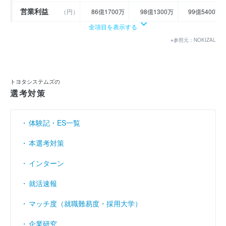
営業利益
（円）
86億1700万
98億1300万
99億5400万
全項目を表示する
経常利益
（円）
89億8400万
101億9200万
104億4900万
※参照元：NOKIZAL
当期純利益
（円）
60億8500万
73億5400万
75億2800万
利益余剰金
（円）
125億700万
137億9100万
139億7000万
トヨタシステムズの
売上伸び率
（％）
17.75
13.34
10.19
選考対策
営業利益率
（％）
5.57
5.6
5.15
体験記・ES一覧
経常利益率
（％）
5.81
5.81
5.41
本選考対策
インターン
就活速報
マッチ度（就職難易度・採用大学）
企業研究