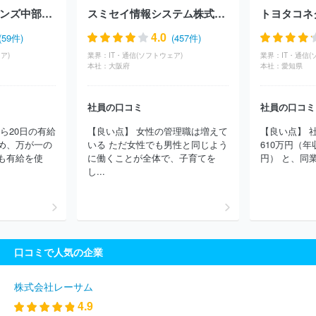
会社アピリッツ
株式会社東邦システムサイエンス
ユニアデック
日鉄ソリューションズ中部株式会社
スミセイ情報システム株式会社
ス株式会社
日本タタ・コンサルタンシー・サービシズ株式会社
日本IBM株式会社
株式会社構造計画研究所
株式会社ＣＩＪ
4.0
(59件)
(457件)
株式会社コア
日本電気通信システム株式会社
コムチュア株式会
ア)
業界：
IT・通信(ソフトウェア)
業界：
IT・通信(
社
ニッセイ情報テクノロジー株式会社
株式会社ニッセイコム
本社：
大阪府
本社：
愛知県
株式会社セラク
富士通株式会社
株式会社ラック
株式会社テ
クノデジタル
三井情報株式会社
三菱ケミカルシステム株式会社
社員の口コミ
社員の口コミ
株式会社カヤック
ＢＩＰＲＯＧＹ株式会社
ＪＡＬデジタル株式
会社
みずほリサーチ＆テクノロジーズ株式会社
株式会社シーエ
ら20日の有給
【良い点】 女性の管理職は増えて
【良い点】 
ーシー
株式会社あとらす二十一
三菱電機ソフトウエア株式会社
め、万が一の
いる ただ女性でも男性と同じよう
610万円（年収
ＮＴＴインテグレーション株式会社
ＳＣＳＫ株式会社
株式会社
も有給を使
に働くことが全体で、子育てを
円） と、同業の
クレスコ
ＮＳＷ株式会社
兼松エレクトロニクス株式会社
ＳＣ
し...
ＳＫ Ｍｉｎｏｒｉソリューションズ株式会社
株式会社ＮＳＤ
株式会社アルファシステムズ
株式会社オービック
株式会社キュ
ーブシステム
株式会社システナ
ＡＪＳ株式会社
パナソニック
コネクト株式会社
株式会社ＩＤホールディングス
ネットワンシ
ステムズ株式会社
株式会社日立システムズ
第一ライフテクノク
口コミで人気の企業
ロス株式会社
株式会社ピーエスシー
ＮＥＣソリューションイノ
ベータ株式会社
株式会社電通総研
株式会社ラクス
株式会社日
立ソリューションズ・クリエイト
ＴＩＳ株式会社
Ｆマネジメン
株式会社レーサム
ト株式会社
株式会社日本総合研究所
株式会社テクノスジャパン
4.9
株式会社システムリサーチ
株式会社アイネス
ほか(10613件)