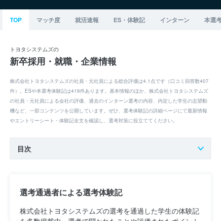
TOP
マッチ度
就活速報
ES・体験記
インターン
本選
トヨタシステムズの
新卒採用・就職・企業情報
株式会社トヨタシステムズの社員・元社員による総合評価は4.1点です（口コミ回答数407
件）。ESや本選考体験記は419件あります。基本情報のほか、株式会社トヨタシステムズ
の社員・元社員による会社の評価、過去のインターン選考の内容、内定した学生の志望動
機など、一部コンテンツを公開しています。ぜひ、選考体験記の詳細ページにて最新情報
やエントリーシート・体験記全文を確認し、選考対策に役立ててください。
目次
選考通過者による選考体験記
株式会社トヨタシステムズの選考を通過した学生の体験記
を多数掲載中。選考で聞かれたことや評価されたポイント