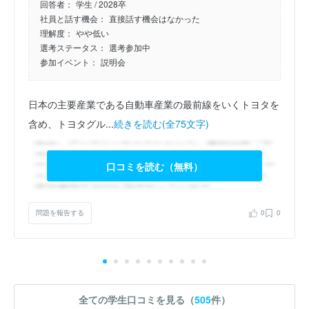
回答者：
学生 / 2028卒
社員と話す機会：
直接話す機会はなかった
理解度：
やや低い
選考ステータス：
選考参加中
参加イベント：
説明会
日本の主要産業である自動車産業の最前線をいくトヨタを
含め、トヨタグル...
続きを読む(全75文字)
口コミを読む（無料）
問題を報告する
0
0
全ての学生口コミを見る（
505
件）