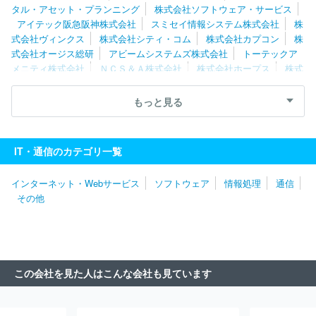
タル・アセット・プランニング
株式会社ソフトウェア・サービス
アイテック阪急阪神株式会社
スミセイ情報システム株式会社
株
式会社ヴィンクス
株式会社シティ・コム
株式会社カプコン
株
式会社オージス総研
アビームシステムズ株式会社
トーテックア
メニティ株式会社
ＮＣＳ＆Ａ株式会社
株式会社ホープス
株式
会社日立産業制御ソリューションズ
株式会社エスピック
株式会
社エクサ
株式会社大塚商会
エフサステクノロジーズ株式会社
もっと見る
ソフトウエア情報開発株式会社
三菱ＵＦＪインフォメーションテ
クノロジー株式会社
キヤノンＩＴソリューションズ株式会社
日
鉄日立システムソリューションズ株式会社
株式会社日立ソリューシ
IT・通信のカテゴリ一覧
ョンズ
ＮＥＣフィールディング株式会社
株式会社Ｄｏｎｕｔｓ
株式会社Ｃｙｇａｍｅｓ
日本システム技術株式会社
パーソルビ
インターネット・Webサービス
ソフトウェア
情報処理
通信
ジネスプロセスデザイン株式会社
伊藤忠テクノソリューションズ株
その他
式会社
日本情報産業株式会社
株式会社ボードルア
株式会社ワ
ークスアプリケーションズ
株式会社ジャステック
株式会社デジ
タルガレージ
株式会社アイ・エス・ビー
明治安田システム・テ
クノロジー株式会社
双日テックイノベーション株式会社
株式会
社フォーカスシステムズ
株式会社マーブル
株式会社ＪＳＯＬ
この会社を見た人はこんな会社も見ています
株式会社ＢＲＥＸＡ Ｔｅｃｈｎｏｌｏｇｙ
クオリカ株式会社
株式会社エル・ティー・エス
アイエックス・ナレッジ株式会社
東京海上日動システムズ株式会社
旭情報サービス株式会社
株式