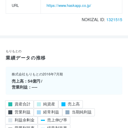
URL
https://www.haskapp.co.jp/
NOKIZAL ID:
1321515
もりもとの
業績データの推移
株式会社もりもとの2016年7月期
売上高
54億円
営業利益
----
資産合計
純資産
売上高
営業利益
経常利益
当期純利益
利益余剰金
売上伸び率
営業利益率
経常利益率