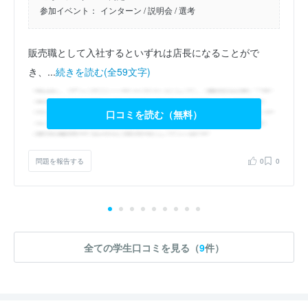
参加イベント：
インターン
/ 説明会
/ 選考
販売職として入社するといずれは店長になることがで
き、...
続きを読む(全59文字)
口コミを読む（無料）
問題を報告する
0
0
全ての学生口コミを見る（
9
件）