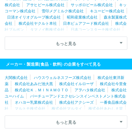
株式会社
アサヒビール株式会社
サッポロビール株式会社
キッ
コーマン株式会社
雪印メグミルク株式会社
キユーピー株式会社
日清オイリオグループ株式会社
昭和産業株式会社
森永製菓株式
会社
株式会社ヤクルト本社
日本ピュアフード株式会社
株式会
社ブルボン
タマノイ酢株式会社
日本コーンスターチ株式会社
伊藤ハム株式会社
米久株式会社
ケンコーマヨネーズ株式会社
敷島製パン株式会社
山崎製パン株式会社
株式会社武蔵野
キ
もっと見る
リンホールディングス株式会社
アサヒ飲料株式会社
ウェルネオ
シュガー株式会社
プリマハム株式会社
いなば食品株式会社
日
清食品株式会社
株式会社ニップン
ミヨシ油脂株式会社
メーカー・製造業(食品・飲料) の企業をすべて見る
大関株式会社
ハウスウェルネスフーズ株式会社
株式会社東洋新
薬
株式会社あみだ池大黒
株式会社イルローザ
株式会社今里食
品
株式会社Ｋ．ＭＩＮＡＭＯＴＯ
アヲハタ株式会社
株式会社
ユーハイム
バーチューアンドエクセレンスインベストメント株式会
社
オハヨー乳業株式会社
株式会社アクシーズ
一番食品株式会
社
マルトモ株式会社
株式会社マルタイ
株式会社あわしま堂
伊藤ハム株式会社
ヤマサン食品工業株式会社
井村屋株式会社
ハウス食品株式会社
シノブフーズ株式会社
株式会社神戸屋
もっと見る
三共食品株式会社
日本ハム食品株式会社
桂新堂株式会社
サ