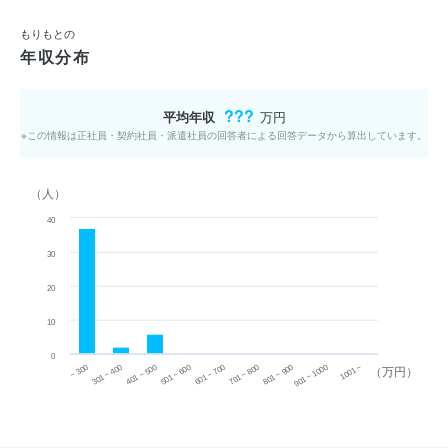
もりもとの
年収分布
???
平均年収
万円
※この情報は正社員・契約社員・派遣社員の回答者による回答データから算出しています。
（人）
40
30
20
10
0
~ 300
701 ~ 800
301 ~ 400
801 ~ 900
401 ~ 500
901 ~ 1000
501 ~ 600
601 ~ 700
1001 ~
（万円）