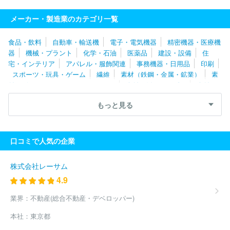
ントリーホールディングス株式会社
株式会社おとうふ工房いしか
わ
カネ美食品株式会社
いなば食品株式会社
ニコニコのり株式
メーカー・製造業のカテゴリ一覧
会社
九鬼産業株式会社
ヤマモリ株式会社
株式会社かね貞
ハラダ製茶株式会社
タマノイ酢株式会社
白ハト食品工業株式会
食品・飲料
自動車・輸送機
電子・電気機器
精密機器・医療機
社
月桂冠株式会社
江崎グリコ株式会社
伊那食品工業株式会
器
機械・プラント
化学・石油
医薬品
建設・設備
住
社
株式会社オリエンタルベーカリー
株式会社創味食品
はごろ
宅・インテリア
アパレル・服飾関連
事務機器・日用品
印刷
もフーズ株式会社
アピ株式会社
米久株式会社
株式会社柿安本
スポーツ・玩具・ゲーム
繊維
素材（鉄鋼・金属・鉱業）
素
店
敷島製パン株式会社
マルサンアイ株式会社
よつ葉乳業株式
材（ゴム・ガラス・セラミックス）
素材（紙・パルプ）
素材
会社
Ｕｍｉｏｓ Ｈｏｋｋａｉｄｏ株式会社
富士食品工業株式
（その他）
農林・水産
たばこ・飼料
その他
会社
株式会社武蔵野
マリンフーズ株式会社
月島食品工業株式
もっと見る
会社
日本ハム惣菜株式会社
プライムデリカ株式会社
株式会社
ニチレイフーズ
キッコーマン株式会社
雪印メグミルク株式会社
株式会社ロッテ
株式会社モンテール
ヤマサ醬油株式会社
株
口コミで人気の企業
式会社藤江
日本コーンスターチ株式会社
イニシオフーズ株式会
社
大栄フーズ株式会社
塩水港精糖株式会社
キリンホールディ
ングス株式会社
森永製菓株式会社
三本珈琲株式会社
株式会社
株式会社レーサム
ニップン
有楽製菓株式会社
山崎製パン株式会社
アサヒ飲料株
4.9
式会社
フジフーズ株式会社
昭和産業株式会社
モランボン株式
会社
亀田製菓株式会社
株式会社世田谷自然食品
株式会社ヤク
業界：
不動産(総合不動産・デベロッパー)
ルト本社
日東富士製粉株式会社
日清オイリオグループ株式会社
本社：
東京都
ウェルネオシュガー株式会社
ケンコーマヨネーズ株式会社
株式
会社サンデリカ
味の素株式会社
明星食品株式会社
サッポロビ