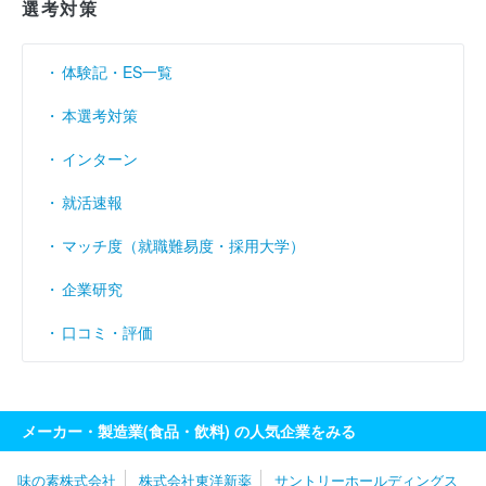
選考対策
売上伸び率
----
（％）
営業利益率
----
（％）
体験記・ES一覧
経常利益率
----
（％）
本選考対策
インターン
就活速報
マッチ度（就職難易度・採用大学）
企業研究
口コミ・評価
メーカー・製造業(食品・飲料) の人気企業をみる
味の素株式会社
株式会社東洋新薬
サントリーホールディングス