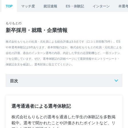
TOP
マッチ度
就活速報
ES・体験記
インターン
本選
もりもとの
新卒採用・就職・企業情報
株式会社もりもとの社員・元社員による総合評価は3.0点です（口コミ回答数75件）。ES
や本選考体験記は3件あります。基本情報のほか、株式会社もりもとの社員・元社員による
会社の評価、過去のインターン選考の内容、内定した学生の志望動機など、一部コンテン
ツを公開しています。ぜひ、選考体験記の詳細ページにて最新情報やエントリーシート・
体験記全文を確認し、選考対策に役立ててください。
目次
選考通過者による選考体験記
株式会社もりもとの選考を通過した学生の体験記を多数掲
載中。選考で聞かれたことや評価されたポイントなど、リ