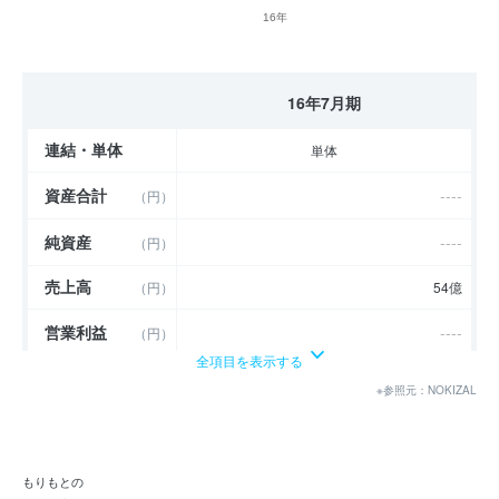
16年
16年7月期
連結・単体
単体
資産合計
----
（円）
純資産
----
（円）
売上高
（円）
54億
営業利益
----
（円）
全項目を表示する
経常利益
----
（円）
※参照元：NOKIZAL
当期純利益
----
（円）
利益余剰金
----
（円）
もりもとの