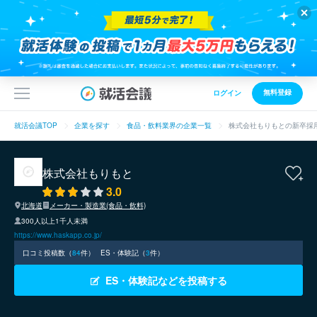
無料登録
ログイン
就活会議TOP
企業を探す
食品・飲料業界の企業一覧
株式会社もりもとの新卒採
株式会社もりもと
3.0
北海道
メーカー・製造業(食品・飲料)
300人以上1千人未満
https://www.haskapp.co.jp/
口コミ投稿数（
84
件）
ES・体験記（
3
件）
ES・体験記などを投稿する