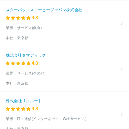
ール株式会社
株式会社ブルボン
プリマハム株式会社
ミヨシ油
スターバックスコーヒージャパン株式会社
脂株式会社
アサヒビール株式会社
キユーピー株式会社
株式会
4.8
社ホットランドホールディングス
株式会社ロック・フィールド
松谷化学工業株式会社
サンエイ糖化株式会社
日清食品株式会
業界：
サービス(飲食)
社
焼津水産化学工業株式会社
日本ピュアフード株式会社
ＤＭ
三井製糖株式会社
ほか(3788件)
本社：
東京都
株式会社タマディック
4.8
業界：
サービス(その他)
本社：
東京都
株式会社リクルート
4.8
業界：
IT・通信(インターネット・Webサービス)
本社：
東京都