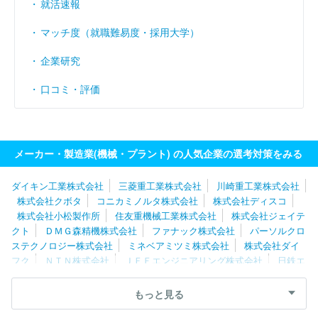
就活速報
マッチ度（就職難易度・採用大学）
企業研究
口コミ・評価
メーカー・製造業(機械・プラント) の人気企業の選考対策をみる
ダイキン工業株式会社
三菱重工業株式会社
川崎重工業株式会社
株式会社クボタ
コニカミノルタ株式会社
株式会社ディスコ
株式会社小松製作所
住友重機械工業株式会社
株式会社ジェイテ
クト
ＤＭＧ森精機株式会社
ファナック株式会社
パーソルクロ
ステクノロジー株式会社
ミネベアミツミ株式会社
株式会社ダイ
フク
ＮＴＮ株式会社
ＪＦＥエンジニアリング株式会社
日鉄エ
ンジニアリング株式会社
株式会社マキタ
日本精工株式会社
東
洋エンジニアリング株式会社
株式会社堀場製作所
株式会社荏原
もっと見る
製作所
栗田工業株式会社
住友金属鉱山株式会社
カナデビア株