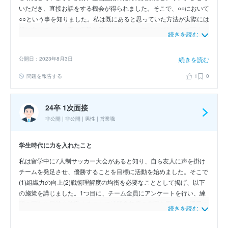
いただき、直接お話をする機会が得られました。そこで、○○において
○○という事を知りました。私は既にあると思っていた方法が実際には
役に立っていない事に衝撃を受けました。ヒアリングをさせて頂く
続きを読む
と、○○が大変という事や、欲しい機能がない、使い勝手が悪いという
意見を知り、サービスの質を向上させる必要があると感じました。現
公開日：2023年8月3日
続きを読む
在はヒアリングを通じて得た知識を元に、○○の提案を進めています。
問題を報告する
1
0
24卒 1次面接
非公開 | 非公開 | 男性 | 営業職
学生時代に力を入れたこと
私は留学中に7人制サッカー大会があると知り、自ら友人に声を掛け
チームを発足させ、優勝することを目標に活動を始めました。そこで
(1)組織力の向上(2)戦術理解度の均衡を必要なこととして掲げ、以下
の施策を講じました。1つ目に、チーム全員にアンケートを行い、練
習の回数や日時を確定することで練習参加度の充実を図り、各選手の
続きを読む
練習参加度は80%以上を常に保つことができました。また週に1度、
練習後にチームミーティングを実施。選手同士の意見交換を促進させ