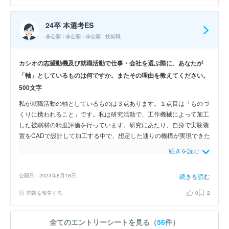
たり前と感じていた子ども達の教育の機会を失いかねないと、学童ク
ラブでの子ども支援の経験から実感しました。貴社は、世界100ヵ国
以上の教育現場に関数電卓を提供したり、オンライン学習ツールを開
24卒 本選考ES
発して子ども達や教師の教育支援を進め、学校教育への社会貢献に尽
非公開 | 非公開 | 非公開 | 技術職
力しています。このことから、貴社は、「創造 貢献」することを通
して、世の中に新しいニーズや価値を提供するモノづくりを目指して
カシオの志望動機及び就職活動で仕事・会社を選ぶ際に、あなたが
おり、私が仕事・会社を選ぶ際の軸に合っていると考え志望いたしま
「軸」としているものは何ですか。またその理由を教えてください。
した。
500文字
私が就職活動の軸としているものは３点あります。１点目は「ものづ
くりに携われること」です。私は研究活動で、工作機械によって加工
した被削材の精度評価を行っています。研究にあたり、自身で実験装
置をCADで設計して加工する中で、想定した通りの機構が実現できた
時に達成感を味わえた経験があります。２点目は「あらゆる人にエン
続きを読む
ターテインメントを提供できること」です。将来、モノづくりとエン
ターテインメントの両者に関わり、世界中の人々にわくわくと感動を
公開日：2023年8月18日
続きを読む
提供できるエンジニアになりたいという想いがあります。自身が設計
した製品を通じて、世界中の人々に喜んでもらったり、生活を豊かに
問題を報告する
0
2
したり、ものづくりを通じて人や社会の役に立ちたいです。3点目
は、「大学で学んだ機械工学の知識を生かして、人々の暮らしに貢献
できること」です。貴社は時計だけでなく電子辞書や電子楽器など幅
全てのエントリーシートを見る（
56
件）