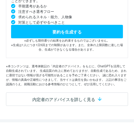
ことができます。
早期選考があるか
注意すべき選考フロー
求められるスキル・能力、人物像
対策として必ずやるべきこと
要約を生成する
※必ずしも期待通りの結果をお約束するものではございません。
※生成は1人につき1日5回までの制限があります。また、全体の上限回数に達した場
合、生成ができなくなる場合があります。
※本コンテンツは、選考体験記の「内定者のアドバイス」をもとに、ChatGPTを活用して
自動生成されています。 生成品質の向上に努めておりますが、自動生成であるため、まれ
に適切ではない情報が混ざる可能性があることを予めご了承ください。 誠に恐れ入ります
が、情報の真偽や正確性につきまして、当サイトは責任を負いかねます。 上記の事項をご
認識のうえ、就職活動における参考情報のひとつとして、ぜひ活用してください。
内定者のアドバイスを詳しく見る