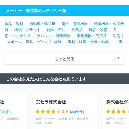
式会社
グローリー株式会社
ＳＭＣ株式会社
村田機械株式会
社
トーテックアメニティ株式会社
ＵＢＥ株式会社
オルガノ株
メーカー・製造業のカテゴリ一覧
式会社
タカラベルモント株式会社
日立建機株式会社
株式会社
日立ビルシステム
ヤマザキマザック株式会社
ホシザキ株式会社
食品・飲料
自動車・輸送機
電子・電気機器
精密機器・医療機
三井金属株式会社
株式会社タクマ
三浦工業株式会社
ヤンマ
器
機械・プラント
化学・石油
医薬品
建設・設備
住
ーパワーテクノロジー株式会社
ＣＫＤ株式会社
ＴＨＫ株式会社
宅・インテリア
アパレル・服飾関連
事務機器・日用品
印刷
オークマ株式会社
ナブテスコ株式会社
日立グローバルライフソ
スポーツ・玩具・ゲーム
繊維
素材（鉄鋼・金属・鉱業）
素
リューションズ株式会社
株式会社不二越
株式会社日本製鋼所
材（ゴム・ガラス・セラミックス）
素材（紙・パルプ）
素材
株式会社三井Ｅ＆Ｓ
株式会社椿本チエイン
アルインコ株式会
（その他）
農林・水産
たばこ・飼料
その他
社
もっと見る
この会社を見た人はこんな会社も見ています
社
京セラ株式会社
株式会社ダ
3.9
(860件)
(3369件)
電子・電気機器)
業界：
メーカー・製造業(電子・電気機器)
業界：
メーカー・
本社：
京都府
本社：
大阪府