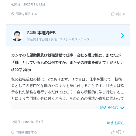
公開日：2025年8月12日
問題を報告する
0
0
24卒 本選考ES
非公開 | 非公開 | 男性 | スペシャリストコース
カシオの志望動機及び就職活動で仕事・会社を選ぶ際に、あなたが
「軸」としているものは何ですか。またその理由を教えてください。
(500字以内)
私の就職活動の軸は、2つあります。 1つ目は、仕事を通じて、技術
者としての専門的な能力やスキルを身に付けることです。社会人は指
示された業務を遂行するだけではなく、自ら積極的に学び行動するこ
とにより専門性が身に付くと考え、そのための環境が貴社に備わって
いると考えます。それは、創業時から日本のモノづくりをリードし、
続きを読む
世界初・業界初を生み出してきた歴史や、若手でも挑戦しやすい職場
の体制であるこということを、インターンシップを通して感じまし
公開日：2023年9月4日
続きを読む
た。 2つ目は、身に付けた専門性を活かして社会に必要な製品を創造
し、社会に貢献できることです。未曽有のCOVID-19 は、それまで当
問題を報告する
0
1