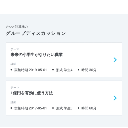
広い製品で多くの人の日常を支えています。また常に新しい製品を生
み出し、未来の日常を創造するという点において挑戦を続けていま
す。そのため私も貴社の一員として未来の「当たり前」を創造し、多
くの人の生活を支えたいです。以上の理由から、私は貴社を志望いた
します。
カシオ計算機の
グループディスカッション
テーマ
未来の小学生がなりたい職業
詳細
実施時期 2019-05-01
形式 学生4
時間 30分
テーマ
1億円を有効に使う方法
詳細
実施時期 2017-05-01
形式 学生3
時間 60分