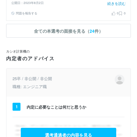
公開日：2023年8月2日
続きを読む
交友関係を深めることに成功しました。さらに、練習の際には、練習
前に資料を用いて選手全員で戦術を共有し直ぐに練習で実践、練習後
問題を報告する
0
0
に振り返るという、戦術理解度を向上し続ける仕組みを設けました。
良好な関係性と徹底した戦術管理によって全64チームの中で優勝する
ことができました。
全ての本選考の面接を見る（
24
件）
カシオ計算機の
内定者のアドバイス
25卒 / 非公開 / 非公開
職種: エンジニア職
1
内定に必要なことは何だと思うか
選考通過者の内容を見る