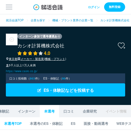
無料登録
ログイン
就活会議TOP
企業を探す
機械・プラント業界の企業一覧
カシオ計算機株式会社
インターン参加で選考優遇あり
カシオ計算機株式会社
4.0
東京都
メーカー・製造業(機械・プラント)
5千人以上1万人未満
https://www.casio.co.jp/
口コミ投稿数（
863
件）
ES・体験記（
86
件）
ES・体験記などを投稿する
体験記
インターン
本選考
口コミ
企業研究
イベント情報
本選考TOP
本選考のES・体験記
ES
面接・動画選考
WEBテ