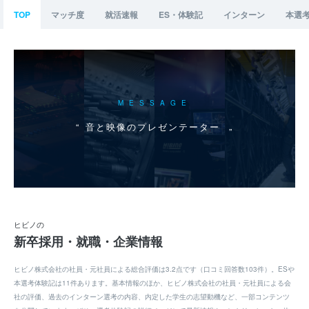
TOP
マッチ度
就活速報
ES・体験記
インターン
本選
MESSAGE
音と映像のプレゼンテーター
ヒビノの
新卒採用・就職・企業情報
ヒビノ株式会社の社員・元社員による総合評価は3.2点です（口コミ回答数103件）。ESや
本選考体験記は11件あります。基本情報のほか、ヒビノ株式会社の社員・元社員による会
社の評価、過去のインターン選考の内容、内定した学生の志望動機など、一部コンテンツ