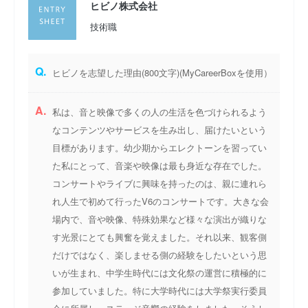
ヒビノ株式会社
技術職
Q.
ヒビノを志望した理由(800文字)(MyCareerBoxを使用）
A.
私は、音と映像で多くの人の生活を色づけられるよう
なコンテンツやサービスを生み出し、届けたいという
目標があります。幼少期からエレクトーンを習ってい
た私にとって、音楽や映像は最も身近な存在でした。
コンサートやライブに興味を持ったのは、親に連れら
れ人生で初めて行ったV6のコンサートです。大きな会
場内で、音や映像、特殊効果など様々な演出が織りな
す光景にとても興奮を覚えました。それ以来、観客側
だけではなく、楽しませる側の経験をしたいという思
いが生まれ、中学生時代には文化祭の運営に積極的に
参加していました。特に大学時代には大学祭実行委員