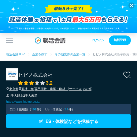
無料登録
ログイン
就活会議TOP
企業を探す
その他業界の企業一覧
ヒビノ株式会社の新卒採用・就
ヒビノ株式会社
3.2
東京都
商社・卸(専門商社（建築・建材）)
サービス(その他)
1千人以上2千人未満
https://www.hibino.co.jp/
口コミ投稿数（
108
件）
ES・体験記（
11
件）
ES・体験記などを投稿する