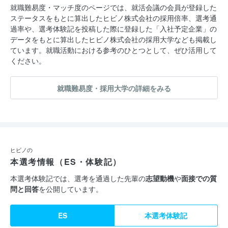
大型LED映像機器の開発、製造、販売をしています。お客様のニ
就職難易度・マッチ度のページでは、就活会議の会員が登録した
ステータスをもとに算出したヒビノ株式会社の採用倍率、選考通
ーズに合わせてシステム設計や施工、メンテナンスまで万全のサ
過率や、選考体験記を投稿した際に登録した「入社予定企業」の
ポート体制を築いています。また、自社ブランドのLEDディスプ
データをもとに算出したヒビノ株式会社の採用大学なども掲載し
レイは、国内はもとより海外マーケットでも高い信頼を獲得して
ています。就職活動における参考のひとつとして、ぜひ活用して
ください。
います。
就職難易度・採用大学の詳細をみる
「多くの人々の役に立ちたい」という想いを胸に走り始めた、
1964年の設立から半世紀、
私たちは脈々と受け継がれるヒビノイズムを大切に、常にオンリ
ーワンであることへのチャレンジを続けてきました。
ヒビノの
本選考情報（ES・体験記）
――――これまでにない新しい価値や体験から生まれる
「！」＝夢、感動を提供し続けることが私たちの使命です。
本選考体験記では、選考を通過した先輩の
志望動機
や
面接での質
問と回答
を公開しています。
ES
本選考体験記