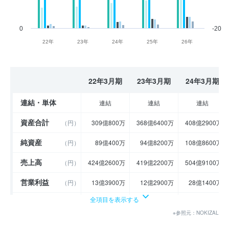
0
-20
22年
23年
24年
25年
26年
22年3月期
23年3月期
24年3月期
連結・単体
連結
連結
連結
資産合計
（円）
309億800万
368億6400万
408億2900万
純資産
（円）
89億400万
94億8200万
108億8600万
売上高
（円）
424億2600万
419億2200万
504億9100万
営業利益
（円）
13億3900万
12億2900万
28億1400万
全項目を表示する
経常利益
（円）
19億2100万
14億
29億5100万
※参照元：NOKIZAL
当期純利益
（円）
10億7400万
6億700万
16億2700万