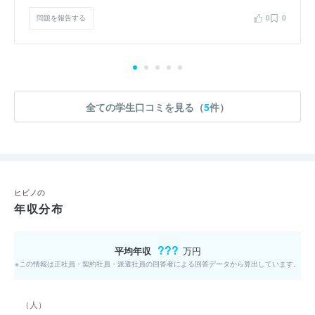
問題を報告する
0
0
全ての学生口コミを見る（
5
件）
ヒビノの
年収分布
???
平均年収
万円
※この情報は正社員・契約社員・派遣社員の回答者による回答データから算出しています。
（人）