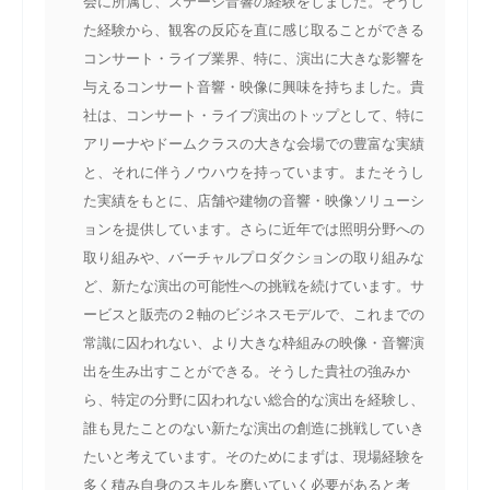
会に所属し、ステージ音響の経験をしました。そうし
た経験から、観客の反応を直に感じ取ることができる
コンサート・ライブ業界、特に、演出に大きな影響を
与えるコンサート音響・映像に興味を持ちました。貴
社は、コンサート・ライブ演出のトップとして、特に
アリーナやドームクラスの大きな会場での豊富な実績
と、それに伴うノウハウを持っています。またそうし
た実績をもとに、店舗や建物の音響・映像ソリューシ
ョンを提供しています。さらに近年では照明分野への
取り組みや、バーチャルプロダクションの取り組みな
ど、新たな演出の可能性への挑戦を続けています。サ
ービスと販売の２軸のビジネスモデルで、これまでの
常識に囚われない、より大きな枠組みの映像・音響演
出を生み出すことができる。そうした貴社の強みか
ら、特定の分野に囚われない総合的な演出を経験し、
誰も見たことのない新たな演出の創造に挑戦していき
たいと考えています。そのためにまずは、現場経験を
多く積み自身のスキルを磨いていく必要があると考