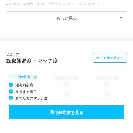
■音の販売部門《ヒビノプロオーディオセールスDiv.》
世界中のプロフェッショナルから高い評価と信頼を獲得している
もっと見る
プロ用音響機器を輸入し、ライブハウス、ホール、放送局等へ販
売しています。販売だけではなく、システム設計・施工・修理ま
でメーカーと同等レベルの一貫したサービスも提供しています。
■音のサービス部門《ヒビノサウンドDiv.》
コンサート音響システムの企画立案、機材レンタル及びオペレー
ヒビノの
マッチ度の見かた
就職難易度・マッチ度
ト、ライブ録音、トラックダウン、マスタリングをしています。
どんな音のリクエストにも確実にお応えするヒビノは、国内外を
ここでわかること
問わず多くのアーティストから信頼を得ています。
選考難易度
■映像のサービス部門《ヒビノビジュアルDiv.》
重視する項目
コンサート、イベント、展示会、コンベンション等で使用され
あなたとのマッチ度
る、映像システムの企画立案、機材レンタル、オペレートをして
います。多様なニーズと演出イメージに応じて、映像システムを
選考難易度を見る
設計しお客様の求めるイベントを実現しています。
■映像の販売部門《ヒビノクロマテックDiv.》