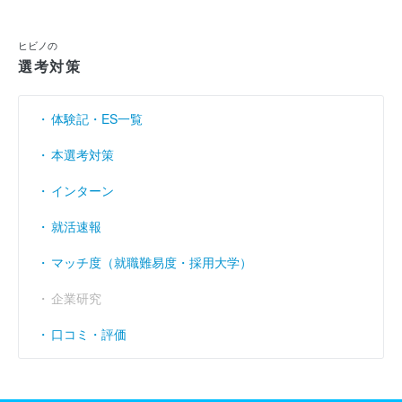
利益余剰金
----
----
----
（円）
ヒビノの
売上伸び率
（％）
39.0
- 1.19
20.44
選考対策
営業利益率
（％）
3.16
2.93
5.57
体験記・ES一覧
経常利益率
（％）
4.53
3.34
5.84
本選考対策
インターン
就活速報
マッチ度（就職難易度・採用大学）
企業研究
口コミ・評価