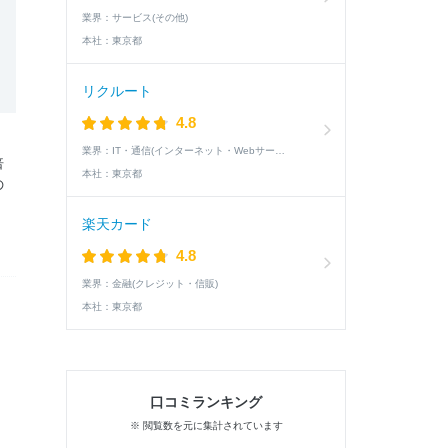
業界：
サービス(その他)
本社：
東京都
リクルート
4.8
業界：
IT・通信(インターネット・Webサービス)
倍
本社：
東京都
の
楽天カード
4.8
業界：
金融(クレジット・信販)
本社：
東京都
口コミランキング
※ 閲覧数を元に集計されています