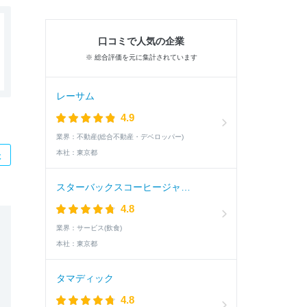
口コミで人気の企業
※ 総合評価を元に集計されています
レーサム
4.9
業界：
不動産(総合不動産・デベロッパー)
本社：
東京都
た
スターバックスコーヒージャパン
4.8
業界：
サービス(飲食)
本社：
東京都
タマディック
4.8