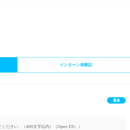
）
インターン体験記
通過
ださい。（400文字以内）（Open ES））