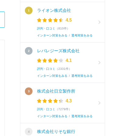
ライオン株式会社
4.5
評判・口コミ
（810件）
インターン対策をみる
/
選考対策をみる
レバレジーズ株式会社
株式会社ＣＣＩグループ
4.1
総合職
評判・口コミ
（2331件）
インターン対策をみる
/
選考対策をみる
Q.
最近気になったニュースを2、3挙げ、それぞれ
株式会社日立製作所
い。(300字以内)
4.3
評判・口コミ
（7279件）
A.
・人的資本が企業価値に影響する元エーザイCFO
インターン対策をみる
/
選考対策をみる
2.4%向上すると分析しました。私は大学時代
株式会社りそな銀行
る価値観に触れました。企業が人的資本への投