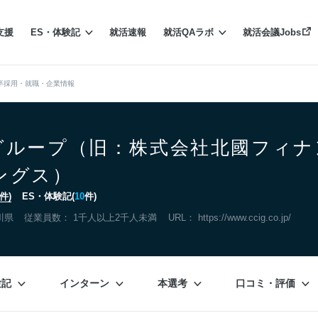
支援
ES・体験記
就活速報
就活QAラボ
就活会議Jobs
卒採用・就職・企業情報
グループ（旧：株式会社北國フィナ
ングス）
件)
ES・体験記(
10
件)
川県
従業員数： 1千人以上2千人未満
URL：
https://www.ccig.co.jp/
験記
インターン
本選考
口コミ・評価