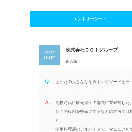
エントリーシート
株式会社ＣＣＩグループ
過
総合職
Q.
あなたの人となりを表すエピソードを三つ
A.
高校時代に吹奏楽部の部長に立候補した
各々の役割を明確にするなどの方法で目
た。
ま
中華料理店のアルバイトで、マニュアルや