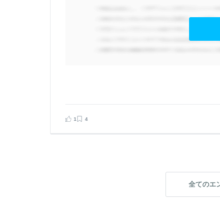
陣
献
見る
1
4
告する
全てのエ