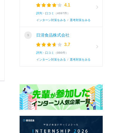
4.1
す。・加賀友禅のデジタル印刷若い職人が加賀
評判・口コミ
（4697件）
織の職人さんと対話した経験があり、伝統存続
インターン対策をみる
/
選考対策をみる
め、このニュースに関心を持ちました。私含め
したいと感じました。
日清食品株式会社
3.7
評判・口コミ
（986件）
インターン対策をみる
/
選考対策をみる
0
3