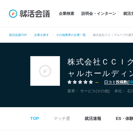
企業検索
説明会・インターン
就活
就活会議TOP
企業を探す
その他業界の企業一覧
株式会社ＣＣＩグループの新
株式会社ＣＣＩ
ャルホールディ
--
口コミ投稿数(
10
業界：
サービス(その他)
本社：
石
TOP
マッチ度
就活速報
ES・体