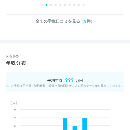
全ての学生口コミを見る（
9
件）
ＮＧＢの
年収分布
???
平均年収
万円
※この情報は正社員・契約社員・派遣社員の回答者による回答データから算出しています。
（人）
25
20
15