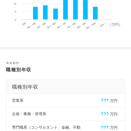
10
5
0
~ 300
701 ~ 800
301 ~ 400
801 ~ 900
401 ~ 500
901 ~ 1000
501 ~ 600
601 ~ 700
1001 ~
（万円）
ＮＧＢの
職種別年収
職種別年収
営業系
???
万円
企画・事務・管理系
???
万円
専門職系（コンサルタント、金融、不動
???
万円