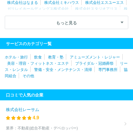
株式会社はなまる
株式会社ミキハウス
株式会社エスユーエス
ガリレイホールディングス株式会社
株式会社スタジオアリス
株
式会社システムサポートホールディングス
株式会社タナベコンサル
ティンググループ
ダイドーグループホールディングス株式会社
もっと見る
フジパングループ本社株式会社
三菱自動車エンジニアリング株式
会社
ＡＺ‐ＣＯＭ丸和ホールディングス株式会社
株式会社メディ
ウェル
株式会社ホンダテクノフォート
ニッコンホールディング
サービスのカテゴリ一覧
ス株式会社
ＲＸ Ｊａｐａｎ合同会社
株式会社レイヤーズ・コ
ンサルティング
株式会社シミズオクト
株式会社タマディック
ホテル・旅行
飲食
教育・塾
アミューズメント・レジャー
株式会社ベネフィット・ワン
株式会社トリート
日揮ホールディ
美容・理容・フィットネス・エステ
ブライダル・冠婚葬祭
リー
ングス株式会社
三井不動産レジデンシャルサービス株式会社
株
ス・レンタル
警備・安全・メンテナンス・清掃
専門事務所
協
式会社アルトナー
株式会社ワールドストアパートナーズ
株式会
同組合
その他
社マーキュリー
イオン株式会社
株式会社ネオキャリア
株式会
社ヒューマネージ
株式会社コンベンションリンケージ
株式会社
エー・ピーホールディングス
株式会社ジャステック
株式会社第
口コミで人気の企業
一ライフグループ
株式会社チェッカーサポート
株式会社レゾナ
ック・ホールディングス
株式会社ベルパーク
株式会社ＢＲＥＸ
Ａ Ｔｅｃｈｎｏｌｏｇｙ
株式会社エル・ティー・エス
株式会
株式会社レーサム
社レジェンド・アプリケーションズ
株式会社キタムラ
ＤＯＷＡ
4.9
ホールディングス株式会社
株式会社ジェイエイシーリクルートメン
ト
アース環境サービス株式会社
グリーホールディングス株式会
業界：
不動産(総合不動産・デベロッパー)