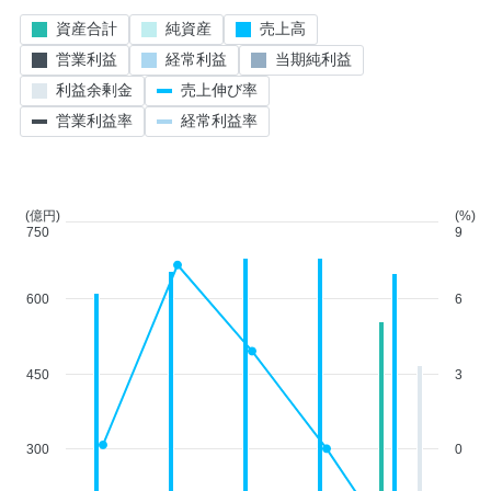
資産合計
純資産
売上高
営業利益
経常利益
当期純利益
利益余剰金
売上伸び率
営業利益率
経常利益率
(億円)
(%)
750
9
600
6
450
3
300
0