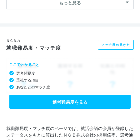
もっと見る
たとえば...
“人と同じように思考し、行動できるヒューマノイドロボット”
“認知、判断、操作を自動で行い、目的の場所に運んでくれるク
ルマ”など。
新しい技術や製品・サービスが市場に価値をもたらす時、そこに
ＮＧＢの
マッチ度の見かた
就職難易度・マッチ度
は知的財産が関わっています。
ここでわかること
当社では1959年の設立時より、知的財産に特化したあらゆるサ
選考難易度
ポートをしています。
重視する項目
環境の変化に対応しながら、日々、知的財産権戦略の第一線で活
あなたとのマッチ度
躍される各企業の皆様のニーズを正確に把握し、的確なサービス
を、タイムリーに提供すること、それが私たちの使命です。永年
選考難易度を見る
に亘って培った「海外法律事務所約250ヶ所および調査機関約40
ヶ所等とのネットワーク」を駆使し、この使命を果たしていきた
いと考えています。
就職難易度・マッチ度のページでは、就活会議の会員が登録した
ステータスをもとに算出したＮＧＢ株式会社の採用倍率、選考通