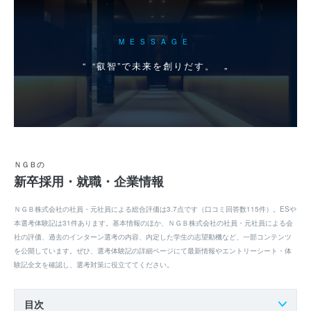
MESSAGE
“叡智”で未来を創りだす。
ＮＧＢの
新卒採用・就職・企業情報
ＮＧＢ株式会社の社員・元社員による総合評価は3.7点です（口コミ回答数115件）。ESや
本選考体験記は31件あります。基本情報のほか、ＮＧＢ株式会社の社員・元社員による会
社の評価、過去のインターン選考の内容、内定した学生の志望動機など、一部コンテンツ
を公開しています。ぜひ、選考体験記の詳細ページにて最新情報やエントリーシート・体
験記全文を確認し、選考対策に役立ててください。
目次