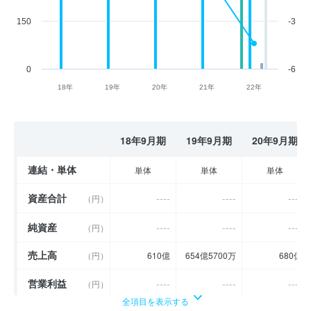
150
-3
0
-6
18年
19年
20年
21年
22年
18年9月期
19年9月期
20年9月期
連結・単体
単体
単体
単体
資産合計
----
----
----
（円）
純資産
----
----
----
（円）
売上高
（円）
610億
654億5700万
680億
営業利益
----
----
----
（円）
全項目を表示する