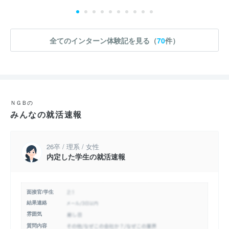
全てのインターン体験記を見る（
70
件）
ＮＧＢの
みんなの就活速報
26卒 / 理系 / 女性
内定した学生の就活速報
面接官/学生
結果連絡
雰囲気
質問内容