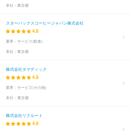
社
株式会社構造計画研究所
株式会社メディサイエンスプラニン
本社：
東京都
グ
ＧＭＯペイメントゲートウェイ株式会社
独立行政法人日本貿
易振興機構
ＴＯＰＰＡＮホールディングス株式会社
株式会社永
谷園ホールディングス
アデコ株式会社
株式会社パソナテック
スターバックスコーヒージャパン株式会社
インフォテック・サービス株式会社
パーソルテンプスタッフ株式
4.8
会社
パーソルテクノロジースタッフ株式会社
株式会社サニーサ
イドアップグループ
株式会社ジェイック
ディップ株式会社
株
業界：
サービス(飲食)
式会社リクルートメディカルキャリア
三菱ケミカルシステム株式会
社
株式会社フロンティアインターナショナル
株式会社リクルー
本社：
東京都
トスタッフィング
エン株式会社
マンパワーグループ株式会社
ソーバル株式会社
株式会社フルキャストホールディングス
キャ
プラン株式会社
三菱電機エンジニアリング株式会社
株式会社コ
株式会社タマディック
ーエーテクモホールディングス
ブリッジインターナショナルグルー
4.8
プ株式会社
京西テクノス株式会社
株式会社シグマクシス・ホー
ルディングス
株式会社アルプス技研
ＳＢＩホールディングス株
業界：
サービス(その他)
式会社
株式会社明電舎
株式会社コングレ
株式会社パソナグル
本社：
東京都
ープ
ソフトバンクグループ株式会社
株式会社丸井グループ
株
式会社ケーユーホールディングス
東芝プラントシステム株式会社
ヒューマンリソシア株式会社
株式会社コーセーホールディングス
株式会社リクルート
ＡＫＫＯＤｉＳコンサルティング株式会社
株式会社博報堂プロダ
4.8
クツ
株式会社ラクス
日本総合住生活株式会社
株式会社綜合キ
ャリアオプション
三菱電機プラントエンジニアリング株式会社