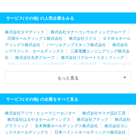
サービス(その他) の人気企業をみる
株式会社タマディック
株式会社タナベコンサルティンググループ
日揮ホールディングス株式会社
株式会社ラクス
ＤＯＷＡホール
ディングス株式会社
パーソルテンプスタッフ株式会社
株式会社
シグマクシス・ホールディングス
三菱電機エンジニアリング株式会
社
株式会社丸井グループ
株式会社リクルートスタッフィング
ＳＢＩホールディングス株式会社
エン株式会社
株式会社ベネフ
ィット・ワン
株式会社レイヤーズ・コンサルティング
株式会社
キタムラ
ディップ株式会社
株式会社構造計画研究所
三菱ケミ
もっと見る
カルシステム株式会社
株式会社メディサイエンスプラニング
株
式会社ジェイック
株式会社パソナグループ
東芝プラントシステ
ム株式会社
ＧＭＯペイメントゲートウェイ株式会社
グリーホー
サービス(その他) の企業をすべて見る
ルディングス株式会社
株式会社ネオキャリア
三菱電機プラント
エンジニアリング株式会社
ＲＸ Ｊａｐａｎ合同会社
株式会社
株式会社アソウ・ヒューマニーセンター
株式会社ヤスナ設計工房
博報堂プロダクツ
ソーバル株式会社
株式会社ベルパーク
株式会社はるやまホールディングス
株式会社アテック
株式会社
グラフィック
吉本興業ホールディングス株式会社
株式会社ヨシ
ックスホールディングス
日本ペイントホールディングス株式会社