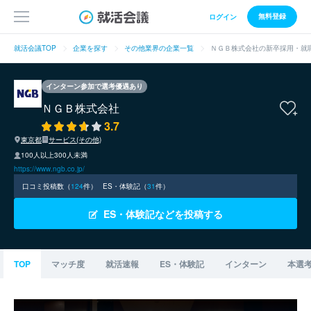
無料登録
ログイン
就活会議TOP
企業を探す
その他業界の企業一覧
ＮＧＢ株式会社の新卒採用・就
インターン参加で選考優遇あり
ＮＧＢ株式会社
3.7
東京都
サービス(その他)
100人以上300人未満
https://www.ngb.co.jp/
口コミ投稿数（
124
件）
ES・体験記（
31
件）
ES・体験記などを投稿する
TOP
マッチ度
就活速報
ES・体験記
インターン
本選