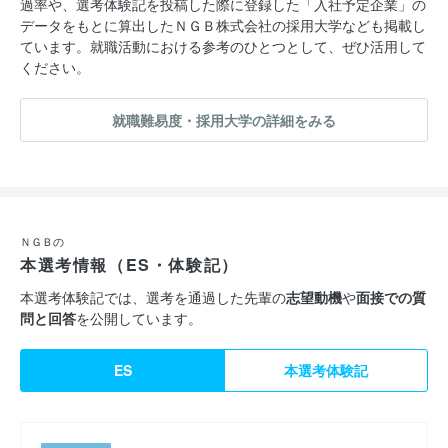
過率や、選考体験記を投稿した際に登録した「入社予定企業」の
最近では、AIを活用した特許解析手法の研究や基幹業務プロセス
データをもとに算出したＮＧＢ株式会社の採用大学なども掲載し
の再構築とそのIT化といった新たな取り組みへのチャレンジも始
ています。就職活動における参考のひとつとして、ぜひ活用して
ください。
めています。
これまで培ってきた得意分野だけにとどまらず、多様なフィール
就職難易度・採用大学の詳細をみる
ドでサポートできる専門家集団を目指します。
※2020年10月1日、「日本技術貿易株式会社」から「ＮＧＢ株式
会社」に社名を変更しました。
ＮＧＢの
本選考情報（ES・体験記）
本選考体験記では、選考を通過した先輩の
志望動機
や
面接での質
問と回答
を公開しています。
ES
本選考体験記