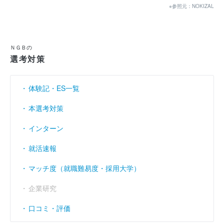
経常利益
----
----
----
（円）
※参照元：NOKIZAL
当期純利益
----
----
----
（円）
利益余剰金
----
----
----
（円）
ＮＧＢの
選考対策
売上伸び率
（％）
0.15
7.31
3.88
営業利益率
----
----
----
（％）
体験記・ES一覧
経常利益率
----
----
----
（％）
本選考対策
インターン
就活速報
マッチ度（就職難易度・採用大学）
企業研究
口コミ・評価