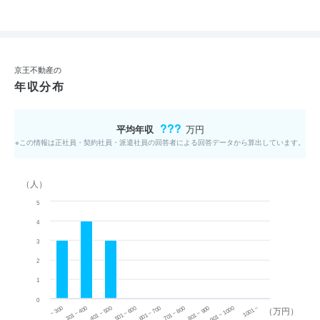
京王不動産の
年収分布
???
平均年収
万円
※この情報は正社員・契約社員・派遣社員の回答者による回答データから算出しています。
（人）
5
4
3
2
1
0
~ 300
701 ~ 800
301 ~ 400
801 ~ 900
401 ~ 500
901 ~ 1000
501 ~ 600
601 ~ 700
1001 ~
（万円）