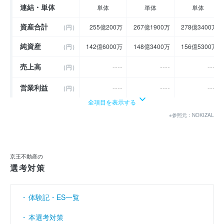
連結・単体
単体
単体
単体
資産合計
（円）
255億200万
267億1900万
278億3400万
純資産
（円）
142億6000万
148億3400万
156億5300万
売上高
----
----
----
（円）
営業利益
----
----
----
（円）
全項目を表示する
経常利益
----
----
----
（円）
※参照元：NOKIZAL
当期純利益
（円）
7億5800万
8億100万
10億5800万
利益余剰金
（円）
136億4800万
142億2400万
150億4200万
京王不動産の
選考対策
売上伸び率
----
----
----
（％）
営業利益率
----
----
----
（％）
体験記・ES一覧
経常利益率
----
----
----
（％）
本選考対策