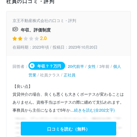
社員の口コミ・評判
京王不動産株式会社の口コミ・評判
年収、評価制度
2.0
在籍時期：2023年頃 / 投稿日：2023年10月20日
年収？？万円
回答者：
20代前半
/
女性
/ 3年前 /
個人
営業
/ 社員クラス /
正社員
【良い点】
賃貸仲介の場合、良くも悪くも大きくボーナスが変わることは
ありません。資格手当はボーナスの際に纏めて支払われます。
事務員から主任になるまで5年か...
続きを読む(全202文字)
口コミを読む（無料）