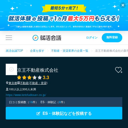
無料登録
ログイン
就活会議TOP
企業を探す
不動産・賃貸業界の企業一覧
京王不動産株式会社の新
京王不動産株式会社
3.3
東京都
不動産(不動産・賃貸)
100人以上300人未満
https://www.keiofudosan.co.jp/
口コミ投稿数（
16
件）
ES・体験記（
8
件）
ES・体験記などを投稿する