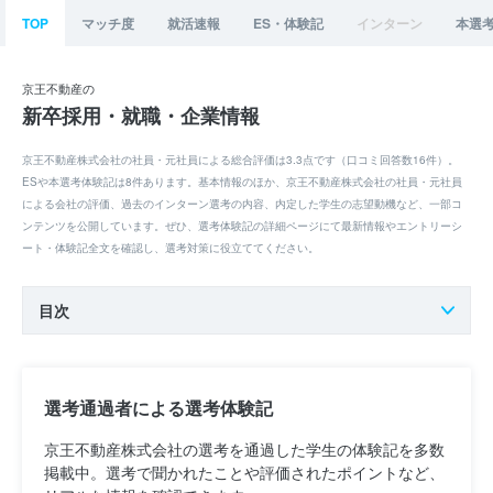
TOP
マッチ度
就活速報
ES・体験記
インターン
本選
京王不動産の
新卒採用・就職・企業情報
京王不動産株式会社の社員・元社員による総合評価は3.3点です（口コミ回答数16件）。
ESや本選考体験記は8件あります。基本情報のほか、京王不動産株式会社の社員・元社員
による会社の評価、過去のインターン選考の内容、内定した学生の志望動機など、一部コ
ンテンツを公開しています。ぜひ、選考体験記の詳細ページにて最新情報やエントリーシ
ート・体験記全文を確認し、選考対策に役立ててください。
目次
選考通過者による選考体験記
京王不動産株式会社の選考を通過した学生の体験記を多数
掲載中。選考で聞かれたことや評価されたポイントなど、