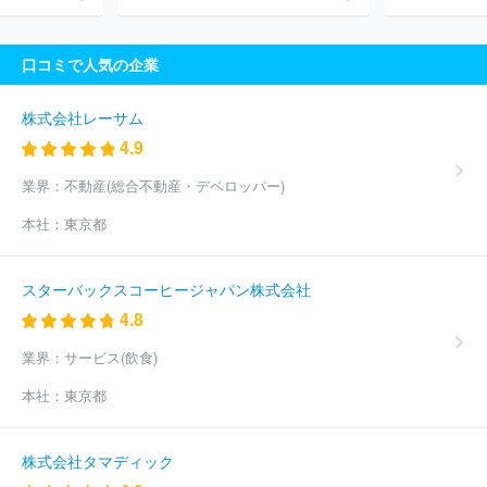
イング株式会社
野村不動産ソリューションズ株式会社
大和ライ
フネクスト株式会社
三菱地所プロパティマネジメント株式会社
株式会社毎日コムネット
株式会社エイト
帝国不動産株式会社
口コミで人気の企業
明和地所株式会社
三菱地所コミュニティ株式会社
株式会社大
京
株式会社オークハウス
株式会社東都
株式会社ケン・コーポ
レーション
株式会社一条工務店
株式会社ヴェリタス・インベス
株式会社レーサム
トメント
株式会社エリッツ
アクロス都市開発株式会社
株式会
4.9
社浜友Ａ．Ｌ．
株式会社リッチロード
株式会社大京アステージ
ほか(4775件)
業界：
不動産(総合不動産・デベロッパー)
本社：
東京都
スターバックスコーヒージャパン株式会社
4.8
業界：
サービス(飲食)
本社：
東京都
株式会社タマディック