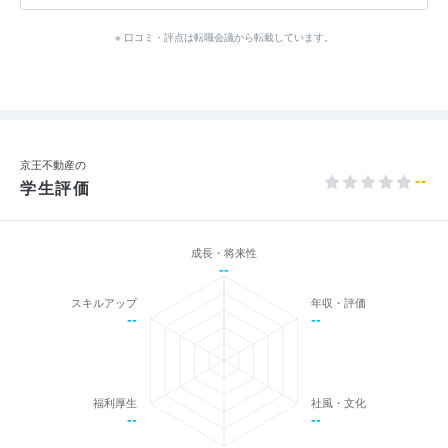
※ 口コミ・評点は転職会議から転載しています。
京王不動産の
--
学生評価
成長・将来性
--
スキルアップ
年収・評価
--
--
福利厚生
社風・文化
--
--