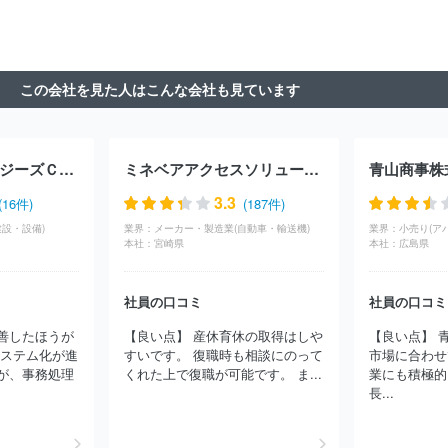
社
日本ＮｏｎＳｔｏｐイノベーション株式会社
パラカ株式会社
東急リバブル株式会社
株式会社ハウステーション
三井不動産株
式会社
三菱ＵＦＪ不動産販売株式会社
株式会社長谷工コミュニ
ティ
三井ホームエステート株式会社
相互住宅株式会社
菊池建
この会社を見た人はこんな会社も見ています
設株式会社
株式会社日商ベックス
野村不動産パートナーズ株式
会社
株式会社東京建物アメニティサポート
東京不動産管理株式
会社
東洋不動産株式会社
株式会社エイブル
株式会社くふう住
まいコンサルティング
ダイワロイヤル株式会社
株式会社西武不
エフサステクノロジーズＣＳ株式会社
ミネベアアクセスソリューションズ株式会社
青山商事株
動産
株式会社ステージプランナー
ＪＲ東日本ビルテック株式会
社
株式会社ジェイアール東日本都市開発
株式会社ＴＫＰ
株式
3.3
(16件)
(187件)
会社パルコ
アムス・インターナショナル株式会社
株式会社東急
設・設備)
業界：
メーカー・製造業(自動車・輸送機)
業界：
小売り(ア
コミュニティー
サンフロンティア不動産株式会社
株式会社ＮＨ
本社：
宮崎県
本社：
広島県
Ｋビジネスクリエイト
ロイヤルハウジング株式会社
積水ハウス
シャーメゾンＰＭ東京株式会社
株式会社バレッグス
株式会社日
社員の口コミ
社員の口コミ
本財託
株式会社アーデント
株式会社アイ建設
株式会社長谷工
リアルエステート
株式会社大城組
スターツアメニティー株式会
善したほうが
【良い点】 産休育休の取得はしや
【良い点】 
社
住友林業ホームサービス株式会社
株式会社シー・エフ・ネッ
システム化が進
すいです。 復職時も相談にのって
市場に合わせ
ツ
株式会社レオパレス２１
株式会社アサヒファシリティズ
株
が、事務処理
くれた上で復職が可能です。 ま...
業にも積極的
式会社ハウスポート
株式会社ハウスメイトパートナーズ
三井住
長...
友トラスト不動産株式会社
株式会社共立メンテナンス
三菱地所
ハウスネット株式会社
住友不動産ステップ株式会社
日本ハウズ