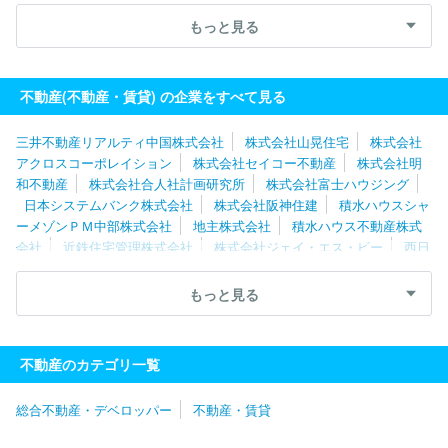
ァシリティーズ株式会社
東京不動産管理株式会社
株式会社共立
メンテナンス
伊藤忠アーバンコミュニティ株式会社
帝国不動産
もっと見る
株式会社
株式会社大京アステージ
株式会社東急コミュニティー
三井不動産レジデンシャルサービス株式会社
ケイアイスター不動
産株式会社
日本ハウズイング株式会社
住友不動産ステップ株式
不動産(不動産・賃貸) の企業をすべて見る
会社
明和地所株式会社
独立行政法人都市再生機構（UR都市機
構）
三井不動産ビルマネジメント株式会社
積水ハウスシャーメ
三井不動産リアルティ中国株式会社
株式会社山晃住宅
株式会社
ゾンＰＭ東京株式会社
株式会社日本財託
アクロスコーポレイション
株式会社セイコー不動産
株式会社明
和不動産
株式会社合人社計画研究所
株式会社富士ハウジング
日本システムバンク株式会社
株式会社阪神住建
積水ハウスシャ
ーメゾンＰＭ中部株式会社
地主株式会社
積水ハウス不動産株式
会社
近鉄住宅管理株式会社
株式会社ジェイ・エス・ビー
西日
本高速道路サービス・ホールディングス株式会社
株式会社ニッショ
ー
ケイアイスター不動産株式会社
株式会社アップル
株式会社
もっと見る
平和不動産
株式会社常口アトム
三井不動産ファシリティーズ株
式会社
独立行政法人都市再生機構（UR都市機構）
三井不動産リ
アルティ株式会社
タクトホーム株式会社
旭化成不動産レジデン
不動産のカテゴリ一覧
ス株式会社
株式会社パーキングマーケット
伊藤忠アーバンコミ
ュニティ株式会社
株式会社フィード
伊藤忠ハウジング株式会社
総合不動産・デベロッパー
不動産・賃貸
株式会社９ＧＡＴＥＳ．
ウスイホーム株式会社
三井不動産ビル
マネジメント株式会社
三井不動産レジデンシャルサービス株式会