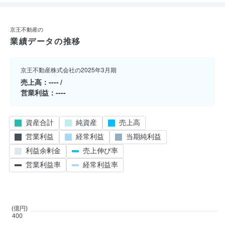
京王不動産の
業績データの推移
京王不動産株式会社の2025年3月期
売上高
----
営業利益
----
資産合計
純資産
売上高
営業利益
経常利益
当期純利益
利益余剰金
売上伸び率
営業利益率
経常利益率
(億円)
400