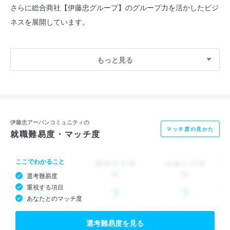
さらに総合商社【伊藤忠グループ】のグループ力を活かしたビジ
ネスを展開しています。
■マンション管理事業
もっと見る
分譲マンションの快適な住環境と資産価値の維持向上をサポート
し、安心安全を追求しています。
■プロパティマネジメント事業
オフィスビル等の大切な資産の価値を最大化するために、様々な
伊藤忠アーバンコミュニティの
マッチ度の見かた
就職難易度・マッチ度
ニーズに対応します。
ここでわかること
■ビルマネジメント事業
選考難易度
オフィスビル等の建物を効率的かつ良好に維持管理します。
重視する項目
あなたとのマッチ度
■PPP事業
社会への貢献と公共施設活性化のため、「PFI事業」「指定管理
選考難易度を見る