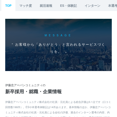
TOP
マッチ度
就活速報
ES・体験記
インターン
本選
MESSAGE
お客様から「ありがとう」と言われるサービスづく
りを。
伊藤忠アーバンコミュニティの
新卒採用・就職・企業情報
伊藤忠アーバンコミュニティ株式会社の社員・元社員による総合評価は3.1点です（口コミ
回答数198件）。ESや本選考体験記は14件あります。基本情報のほか、伊藤忠アーバンコ
ミュニティ株式会社の社員・元社員による会社の評価、過去のインターン選考の内容、内