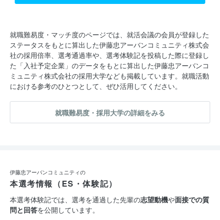
者制度」へ取り組んでいます。
■レジデンシャル運営事業(賃貸マンション管理・運営事業)
就職難易度・マッチ度のページでは、就活会議の会員が登録した
ステータスをもとに算出した伊藤忠アーバンコミュニティ株式会
日本最大規模の住居系REITの主要プロパティマネジメント会社
社の採用倍率、選考通過率や、選考体験記を投稿した際に登録し
として、賃貸マンションの立地やマーケットに応じた企画立案か
た「入社予定企業」のデータをもとに算出した伊藤忠アーバンコ
ら運営管理までをサポートします。
ミュニティ株式会社の採用大学なども掲載しています。就職活動
における参考のひとつとして、ぜひ活用してください。
■学生会館事業
就職難易度・採用大学の詳細をみる
新規物件受託や新規入居学生の募集、入居学生向けイベントの企
画・実施などを通して、入居学生の快適な生活をサポートしま
す。
■エンジニアリング事業(分譲マンション・賃貸マンション・オフ
伊藤忠アーバンコミュニティの
本選考情報（ES・体験記）
ィスビル等)
大規模修繕工事の企画、設計・施工管理、バリューアップ、リノ
本選考体験記では、選考を通過した先輩の
志望動機
や
面接での質
問と回答
を公開しています。
ベーション工事等を行い、建物の資産価値を守ります。