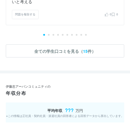
いと考える
問題を報告する
0
0
全ての学生口コミを見る（
15
件）
伊藤忠アーバンコミュニティの
年収分布
???
平均年収
万円
※この情報は正社員・契約社員・派遣社員の回答者による回答データから算出しています。