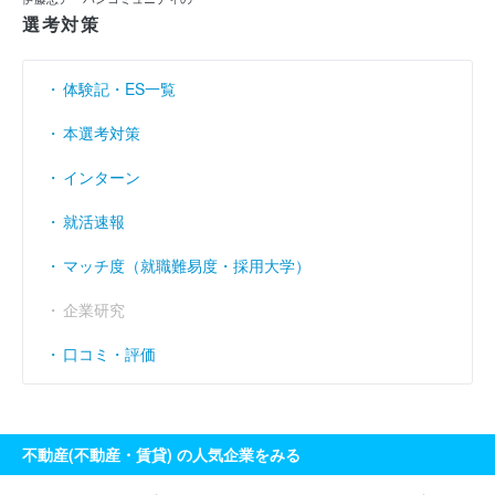
選考対策
売上伸び率
----
1.02
0.29
（％）
営業利益率
----
----
----
（％）
体験記・ES一覧
経常利益率
5.65
6.33
6.04
（％）
本選考対策
インターン
就活速報
マッチ度（就職難易度・採用大学）
企業研究
口コミ・評価
不動産(不動産・賃貸) の人気企業をみる