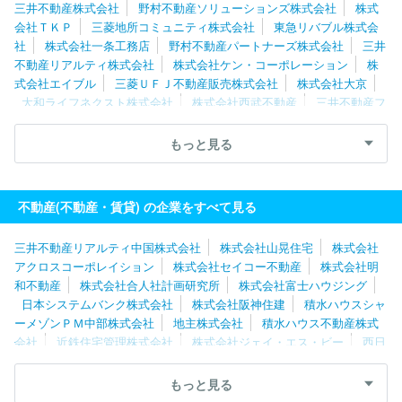
三井不動産株式会社
野村不動産ソリューションズ株式会社
株式
会社ＴＫＰ
三菱地所コミュニティ株式会社
東急リバブル株式会
社
株式会社一条工務店
野村不動産パートナーズ株式会社
三井
不動産リアルティ株式会社
株式会社ケン・コーポレーション
株
式会社エイブル
三菱ＵＦＪ不動産販売株式会社
株式会社大京
大和ライフネクスト株式会社
株式会社西武不動産
三井不動産フ
ァシリティーズ株式会社
東京不動産管理株式会社
株式会社共立
メンテナンス
帝国不動産株式会社
株式会社大京アステージ
株
もっと見る
式会社東急コミュニティー
三井不動産レジデンシャルサービス株式
会社
ケイアイスター不動産株式会社
日本ハウズイング株式会社
住友不動産ステップ株式会社
明和地所株式会社
独立行政法人都
不動産(不動産・賃貸) の企業をすべて見る
市再生機構（UR都市機構）
三井不動産ビルマネジメント株式会社
積水ハウスシャーメゾンＰＭ東京株式会社
株式会社日本財託
三
三井不動産リアルティ中国株式会社
株式会社山晃住宅
株式会社
菱地所ハウスネット株式会社
アクロスコーポレイション
株式会社セイコー不動産
株式会社明
和不動産
株式会社合人社計画研究所
株式会社富士ハウジング
日本システムバンク株式会社
株式会社阪神住建
積水ハウスシャ
ーメゾンＰＭ中部株式会社
地主株式会社
積水ハウス不動産株式
会社
近鉄住宅管理株式会社
株式会社ジェイ・エス・ビー
西日
本高速道路サービス・ホールディングス株式会社
株式会社ニッショ
ー
ケイアイスター不動産株式会社
株式会社アップル
株式会社
もっと見る
平和不動産
株式会社常口アトム
三井不動産ファシリティーズ株