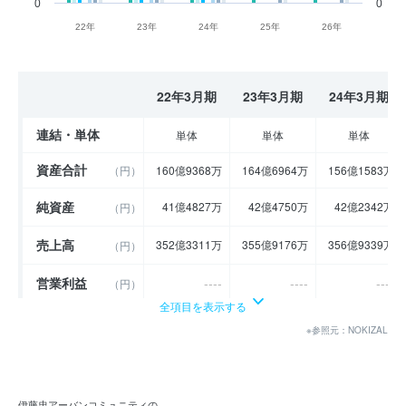
0
0
22年
23年
24年
25年
26年
22年3月期
23年3月期
24年3月期
連結・単体
単体
単体
単体
資産合計
（円）
160億9368万
164億6964万
156億1583万
純資産
41億4827万
42億4750万
42億2342万
（円）
売上高
352億3311万
355億9176万
356億9339万
（円）
営業利益
----
----
----
（円）
全項目を表示する
経常利益
19億9194万
22億5292万
21億5688万
（円）
※参照元：NOKIZAL
当期純利益
（円）
13億5000万
15億2900万
14億7800万
利益余剰金
（円）
38億3800万
39億3729万
39億1321万
伊藤忠アーバンコミュニティの