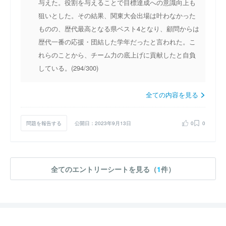
与えた。役割を与えることで目標達成への意識向上も
狙いとした。その結果、関東大会出場は叶わなかった
ものの、歴代最高となる県ベスト4となり、顧問からは
歴代一番の応援・団結した学年だったと言われた。こ
れらのことから、チーム力の底上げに貢献したと自負
している。(294/300)
全ての内容を見る
問題を報告する
公開日：2023年9月13日
0
0
全てのエントリーシートを見る（
1
件）