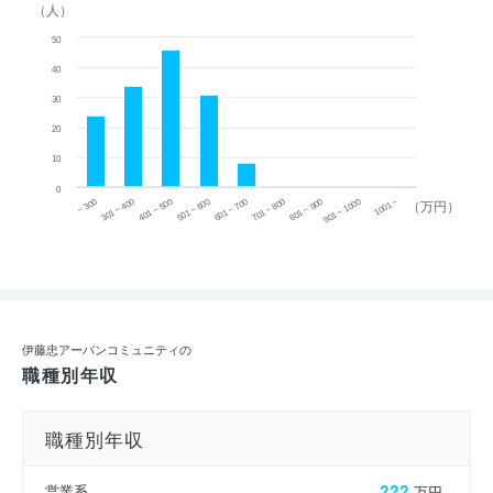
（人）
50
40
30
20
10
0
~ 300
701 ~ 800
301 ~ 400
801 ~ 900
401 ~ 500
901 ~ 1000
501 ~ 600
601 ~ 700
1001 ~
（万円）
伊藤忠アーバンコミュニティの
職種別年収
職種別年収
営業系
???
万円