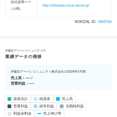
自社採用ペー
http://shinsotsu.itcuc-recruit.jp/
ジURL
NOKIZAL ID:
1569724
伊藤忠アーバンコミュニティの
業績データの推移
伊藤忠アーバンコミュニティ株式会社の2026年3月期
売上高
----
営業利益
----
資産合計
純資産
売上高
営業利益
経常利益
当期純利益
利益余剰金
売上伸び率