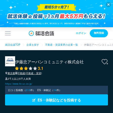
無料登録
ログイン
就活会議TOP
企業を探す
不動産・賃貸業界の企業一覧
伊藤忠アーバンコミュニ
伊藤忠アーバンコミュニティ株式会社
3.1
東京都
不動産(不動産・賃貸)
2千人以上5千人未満
https://www.itc-uc.co.jp/
口コミ投稿数（
213
件）
ES・体験記（
14
件）
ES・体験記などを投稿する