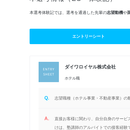
本選考体験記では、選考を通過した先輩の
志望動機
や
エントリーシート
ダイワロイヤル株式会社
過
ホテル職
Q.
志望職種（ホテル事業・不動産事業）の
A.
が
直接お客様に関わり、自分自身のサービ
けは、塾講師のアルバイトでの接客経験