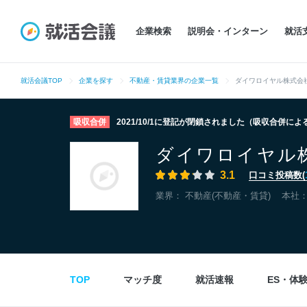
企業検索
説明会・インターン
就活
就活会議TOP
企業を探す
不動産・賃貸業界の企業一覧
ダイワロイヤル株式会
吸収合併
2021/10/1に登記が閉鎖されました（吸収合併に
ダイワロイヤル
3.1
口コミ投稿数(
業界：
不動産(不動産・賃貸)
本社
TOP
マッチ度
就活速報
ES・体