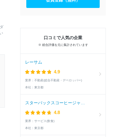
会員登録（無料）
ダ
い
口コミで人気の企業
※ 総合評価を元に集計されています
レーサム
4.9
業界：
不動産(総合不動産・デベロッパー)
本社：
東京都
スターバックスコーヒージャパン
4.8
業界：
サービス(飲食)
本社：
東京都