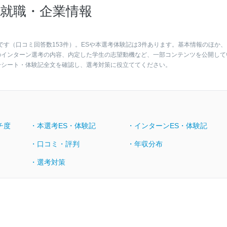
就職・企業情報
です（口コミ回答数153件）。ESや本選考体験記は3件あります。基本情報のほか、
のインターン選考の内容、内定した学生の志望動機など、一部コンテンツを公開して
ーシート・体験記全文を確認し、選考対策に役立ててください。
チ度
・本選考ES・体験記
・インターンES・体験記
・口コミ・評判
・年収分布
・選考対策