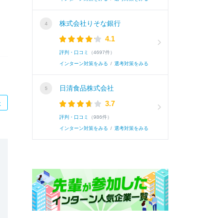
株式会社りそな銀行
4.1
評判・口コミ
（4697件）
インターン対策をみる
/
選考対策をみる
日清食品株式会社
た
3.7
評判・口コミ
（986件）
インターン対策をみる
/
選考対策をみる