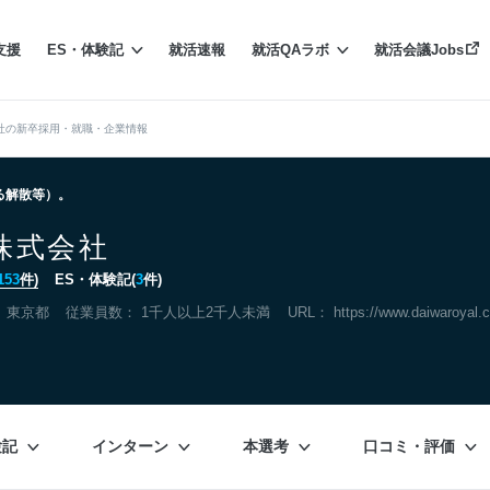
支援
ES・体験記
就活速報
就活QAラボ
就活会議Jobs
社の新卒採用・就職・企業情報
よる解散等）。
株式会社
153
件)
ES・体験記(
3
件)
：
東京都
従業員数： 1千人以上2千人未満
URL：
https://www.daiwaroyal.
験記
インターン
本選考
口コミ・評価