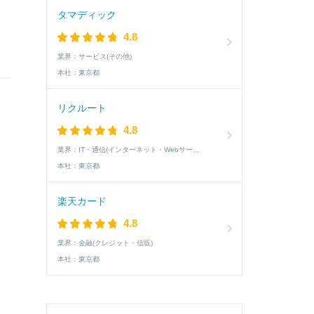
タマディック
4.8
業界：
サービス(その他)
本社：
東京都
リクルート
4.8
業界：
IT・通信(インターネット・Webサービス)
本社：
東京都
楽天カード
4.8
業界：
金融(クレジット・信販)
本社：
東京都