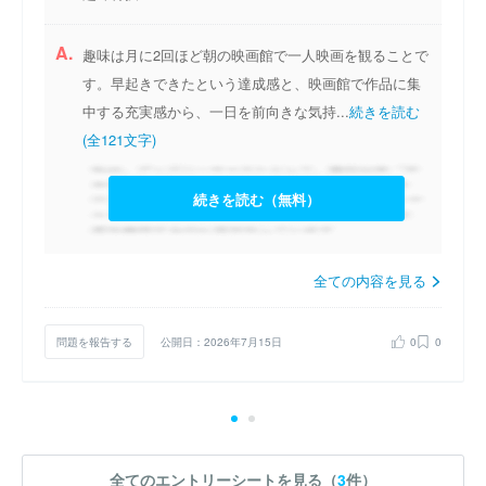
A.
趣味は月に2回ほど朝の映画館で一人映画を観ることで
す。早起きできたという達成感と、映画館で作品に集
中する充実感から、一日を前向きな気持...
続きを読む
(全121文字)
続きを読む（無料）
全ての内容を見る
問題を報告する
公開日：2026年7月15日
0
0
全てのエントリーシートを見る（
3
件）