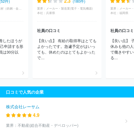
2.3
(52件)
(180件)
式会社
株式会社明電舎
新電元工業株式会社
古河電池株式会
メーカー・製造業(素材（鉄鋼・金属・鉱業）)
業界：
メーカー・製造業(電子・電気機器)
業界：
メーカー・
社
ＮＥＣプラットフォームズ株式会社
日本アビオニクス株式会
本社：
兵庫県
本社：
福岡県
社
日本電気株式会社（NEC）
株式会社サトー
ルネサスエレク
トロニクス株式会社
ＴＥ Ｃｏｎｎｅｃｔｉｖｉｔｙ Ｊａｐａｎ
合同会社
日本電波工業株式会社
株式会社日本デジタル研究所
社員の口コミ
社員の口コミ
長野計器株式会社
山一電機株式会社
日本ケミコン株式会社
善したほうが
【良い点】 有給の取得率はとても
【良い点】 
スタンレー電気株式会社
キヤノン株式会社
岩崎通信機株式会
自己申請する形
よかったです。急遽予定がはいっ
休みも他の人
社
株式会社小糸製作所
日本無線株式会社
能美防災株式会社
員は30分以
ても、休めたのはとてもよかった
で働きやすい
トヨタバッテリー株式会社
株式会社ＭＴＧ
住友電装株式会社
で...
る...
東芝テック株式会社
ほか(3476件)
口コミで人気の企業
株式会社レーサム
4.9
業界：
不動産(総合不動産・デベロッパー)