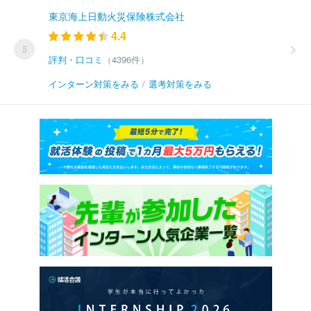
東京海上日動火災保険株式会社
4.4
5
評判・口コミ
（4396件）
インターン対策をみる
/
選考対策をみる