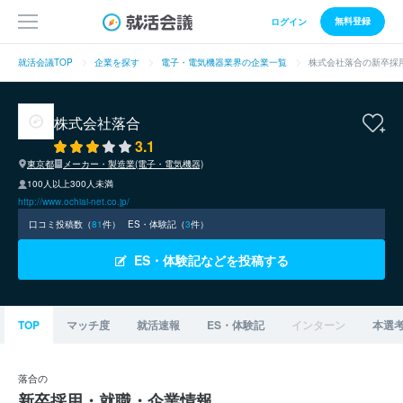
無料登録
ログイン
就活会議TOP
企業を探す
電子・電気機器業界の企業一覧
株式会社落合の新卒採
株式会社落合
3.1
東京都
メーカー・製造業(電子・電気機器)
100人以上300人未満
http://www.ochiai-net.co.jp/
口コミ投稿数（
81
件）
ES・体験記（
3
件）
ES・体験記などを投稿する
TOP
マッチ度
就活速報
ES・体験記
インターン
本選
落合の
新卒採用・就職・企業情報