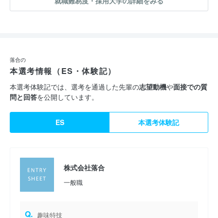
就職難易度・採用大学の詳細をみる
落合の
本選考情報（ES・体験記）
本選考体験記では、選考を通過した先輩の
志望動機
や
面接での質
問と回答
を公開しています。
ES
本選考体験記
株式会社落合
一般職
Q.
趣味特技