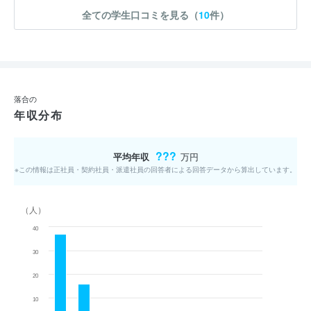
全ての学生口コミを見る（
10
件）
落合の
年収分布
???
平均年収
万円
※この情報は正社員・契約社員・派遣社員の回答者による回答データから算出しています。
（人）
40
30
20
10