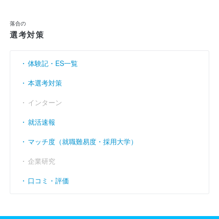
利益余剰金
（円）
126億2442万
落合の
選考対策
売上伸び率
----
（％）
営業利益率
----
（％）
体験記・ES一覧
経常利益率
----
（％）
本選考対策
インターン
就活速報
マッチ度（就職難易度・採用大学）
企業研究
口コミ・評価