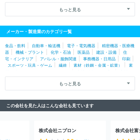
ズ株式会社
河村電器産業株式会社
株式会社クリエイティブ・ウ
ェブ
高槻電器工業株式会社
日新電機株式会社
株式会社ミマキ
もっと見る
エンジニアリング
ニチコン株式会社
株式会社ＧＳユアサ
セイ
コーエプソン株式会社
ニデック株式会社
株式会社堀場製作所
ブラザー工業株式会社
株式会社ＰＦＵ
日東工業株式会社
シ
メーカー・製造業のカテゴリ一覧
ャープ株式会社
アイホン株式会社
Ｉ－ＰＥＸ株式会社
日東電
工株式会社
エレコム株式会社
中外爐工業株式会社
ホシデン株
食品・飲料
自動車・輸送機
電子・電気機器
精密機器・医療機
式会社
パナソニックホールディングス株式会社
株式会社アイオ
器
機械・プラント
化学・石油
医薬品
建設・設備
住
ーデータ
株式会社村田製作所
ＥＩＺＯ株式会社
株式会社デン
宅・インテリア
アパレル・服飾関連
事務機器・日用品
印刷
ソー
浜松ホトニクス株式会社
株式会社ベルニクス
Ｍｙｗａｙ
スポーツ・玩具・ゲーム
繊維
素材（鉄鋼・金属・鉱業）
素
プラス株式会社
シンフォニアテクノロジー株式会社
株式会社オ
材（ゴム・ガラス・セラミックス）
素材（紙・パルプ）
素材
ーディオテクニカ
ホーチキ株式会社
東京レーダー株式会社
株
（その他）
農林・水産
たばこ・飼料
その他
式会社ゼネラル
日本信号株式会社
日本モレックス合同会社
富
もっと見る
士電機株式会社
サガミエレク株式会社
富士フイルムビジネスイ
ノベーション株式会社
理化電子株式会社
株式会社ＴＭＥＩＣ
Ａｓｔｅｍｏ株式会社
株式会社京三製作所
理想科学工業株式会
この会社を見た人はこんな会社も見ています
社
日本航空電子工業株式会社
コニカミノルタ株式会社
双葉電
子工業株式会社
株式会社アイテックシステム
富士通株式会社
株式会社レゾナック
ＳＥＭＩＴＥＣ株式会社
東信電気株式会
社
日本ヒューレット・パッカード合同会社
沖電気工業株式会社
株式会社ニプロン
株式会社富
株式会社ピーアップ
ヒロセ電機株式会社
帝国通信工業株式会
社
株式会社日立製作所
太陽誘電株式会社
日本シイエムケイ株