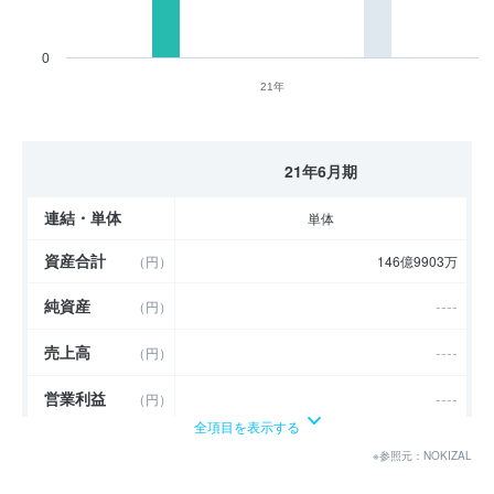
0
21年
21年6月期
連結・単体
単体
資産合計
（円）
146億9903万
純資産
----
（円）
売上高
----
（円）
営業利益
----
（円）
全項目を表示する
経常利益
----
（円）
※参照元：NOKIZAL
当期純利益
（円）
4878万