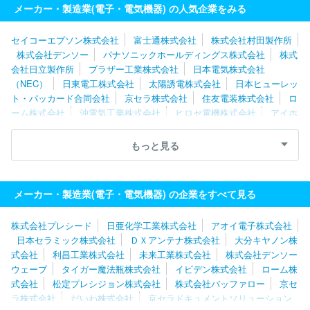
メーカー・製造業(電子・電気機器) の人気企業をみる
セイコーエプソン株式会社
富士通株式会社
株式会社村田製作所
株式会社デンソー
パナソニックホールディングス株式会社
株式
会社日立製作所
ブラザー工業株式会社
日本電気株式会社
（NEC）
日東電工株式会社
太陽誘電株式会社
日本ヒューレッ
ト・パッカード合同会社
京セラ株式会社
住友電装株式会社
ロ
ーム株式会社
沖電気工業株式会社
ヒロセ電機株式会社
アイホ
ン株式会社
シャープ株式会社
株式会社レゾナック
富士フイル
ムビジネスイノベーション株式会社
浜松ホトニクス株式会社
理
もっと見る
想科学工業株式会社
ルネサスエレクトロニクス株式会社
キヤノ
ン株式会社
富士電機株式会社
Ａｓｔｅｍｏ株式会社
トヨタバ
ッテリー株式会社
株式会社デンソーウェーブ
日本無線株式会社
メーカー・製造業(電子・電気機器) の企業をすべて見る
株式会社バッファロー
株式会社プレシード
日亜化学工業株式会社
アオイ電子株式会社
日本セラミック株式会社
ＤＸアンテナ株式会社
大分キヤノン株
式会社
利昌工業株式会社
未来工業株式会社
株式会社デンソー
ウェーブ
タイガー魔法瓶株式会社
イビデン株式会社
ローム株
式会社
松定プレシジョン株式会社
株式会社バッファロー
京セ
ラ株式会社
だいわ株式会社
京セラドキュメントソリューション