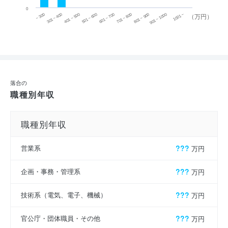
0
~ 300
701 ~ 800
301 ~ 400
801 ~ 900
401 ~ 500
901 ~ 1000
501 ~ 600
601 ~ 700
1001 ~
（万円）
落合の
職種別年収
職種別年収
営業系
???
万円
企画・事務・管理系
???
万円
技術系（電気、電子、機械）
???
万円
官公庁・団体職員・その他
???
万円