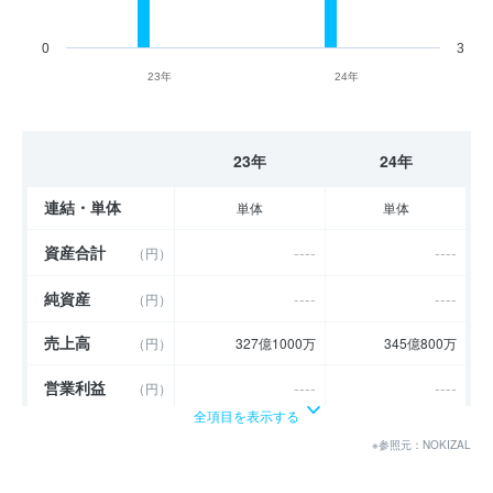
0
3
23年
24年
23年
24年
連結・単体
単体
単体
資産合計
----
----
（円）
純資産
----
----
（円）
売上高
（円）
327億1000万
345億800万
営業利益
----
----
（円）
全項目を表示する
経常利益
----
----
（円）
※参照元：NOKIZAL
当期純利益
----
----
（円）