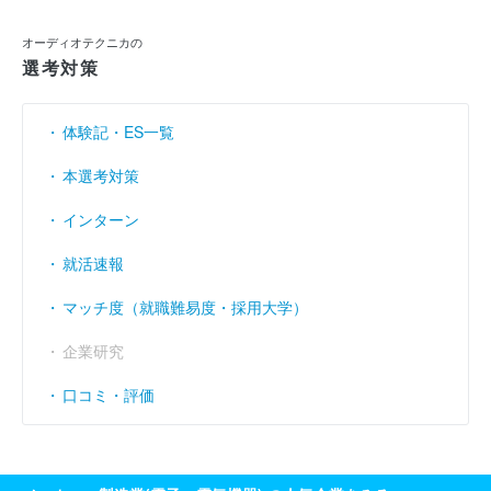
利益余剰金
----
----
（円）
オーディオテクニカの
選考対策
売上伸び率
----
5.5
（％）
営業利益率
----
----
（％）
体験記・ES一覧
経常利益率
----
----
（％）
本選考対策
インターン
就活速報
マッチ度（就職難易度・採用大学）
企業研究
口コミ・評価