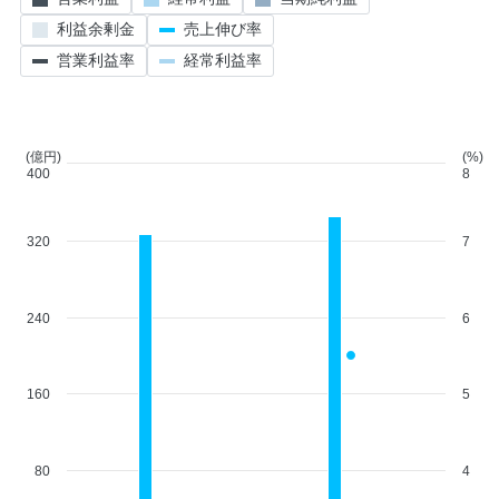
利益余剰金
売上伸び率
営業利益率
経常利益率
(億円)
(%)
400
8
320
7
240
6
160
5
80
4