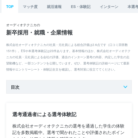
TOP
マッチ度
就活速報
ES・体験記
インターン
本選
オーディオテクニカの
新卒採用・就職・企業情報
株式会社オーディオテクニカの社員・元社員による総合評価は2.6点です（口コミ回答数
151件）。ESや本選考体験記は23件あります。基本情報のほか、株式会社オーディオテク
ニカの社員・元社員による会社の評価、過去のインターン選考の内容、内定した学生の志
望動機など、一部コンテンツを公開しています。ぜひ、選考体験記の詳細ページにて最新
情報やエントリーシート・体験記全文を確認し、選考対策に役立ててください。
目次
選考通過者による選考体験記
株式会社オーディオテクニカの選考を通過した学生の体験
記を多数掲載中。選考で聞かれたことや評価されたポイン