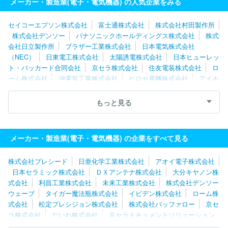
メーカー・製造業(電子・電気機器) の人気企業をみる
セイコーエプソン株式会社
富士通株式会社
株式会社村田製作所
株式会社デンソー
パナソニックホールディングス株式会社
株式
会社日立製作所
ブラザー工業株式会社
日本電気株式会社
（NEC）
日東電工株式会社
太陽誘電株式会社
日本ヒューレッ
ト・パッカード合同会社
京セラ株式会社
住友電装株式会社
ロ
ーム株式会社
沖電気工業株式会社
ヒロセ電機株式会社
アイホ
ン株式会社
シャープ株式会社
富士フイルムビジネスイノベーシ
ョン株式会社
株式会社レゾナック
浜松ホトニクス株式会社
理
もっと見る
想科学工業株式会社
ルネサスエレクトロニクス株式会社
キヤノ
ン株式会社
富士電機株式会社
Ａｓｔｅｍｏ株式会社
トヨタバ
ッテリー株式会社
株式会社デンソーウェーブ
株式会社バッファ
メーカー・製造業(電子・電気機器) の企業をすべて見る
ロー
京セラドキュメントソリューションズ株式会社
株式会社プレシード
日亜化学工業株式会社
アオイ電子株式会社
日本セラミック株式会社
ＤＸアンテナ株式会社
大分キヤノン株
式会社
利昌工業株式会社
未来工業株式会社
株式会社デンソー
ウェーブ
タイガー魔法瓶株式会社
イビデン株式会社
ローム株
式会社
松定プレシジョン株式会社
株式会社バッファロー
京セ
ラ株式会社
だいわ株式会社
京セラドキュメントソリューション
ズ株式会社
河村電器産業株式会社
株式会社クリエイティブ・ウ