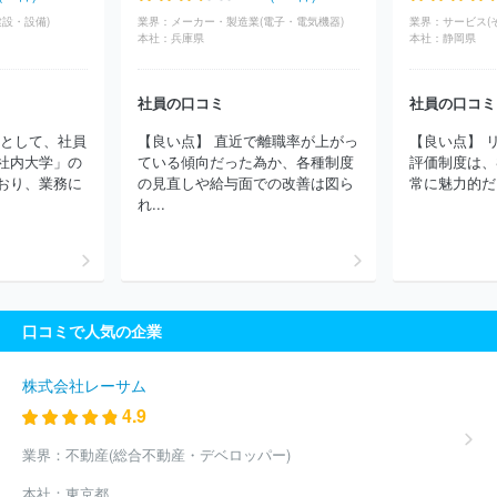
業株式会社
古河電池株式会社
ＮＥＣプラットフォームズ株式会
設・設備)
業界：
メーカー・製造業(電子・電気機器)
業界：
サービス(
社
日本アビオニクス株式会社
日本電気株式会社（NEC）
株式
本社：
兵庫県
本社：
静岡県
会社サトー
ルネサスエレクトロニクス株式会社
ＴＥ Ｃｏｎｎ
ｅｃｔｉｖｉｔｙ Ｊａｐａｎ合同会社
日本電波工業株式会社
株式会社日本デジタル研究所
長野計器株式会社
山一電機株式会
社員の口コミ
社員の口コミ
社
日本ケミコン株式会社
スタンレー電気株式会社
キヤノン株
制として、社員
【良い点】 直近で離職率が上がっ
【良い点】 
式会社
岩崎通信機株式会社
株式会社小糸製作所
日本無線株式
社内大学」の
ている傾向だった為か、各種制度
評価制度は、
会社
能美防災株式会社
トヨタバッテリー株式会社
株式会社Ｍ
おり、業務に
の見直しや給与面での改善は図ら
常に魅力的だ
ＴＧ
住友電装株式会社
東芝テック株式会社
東洋電機製造株式
れ...
会社
ほか(3476件)
口コミで人気の企業
株式会社レーサム
4.9
業界：
不動産(総合不動産・デベロッパー)
本社：
東京都