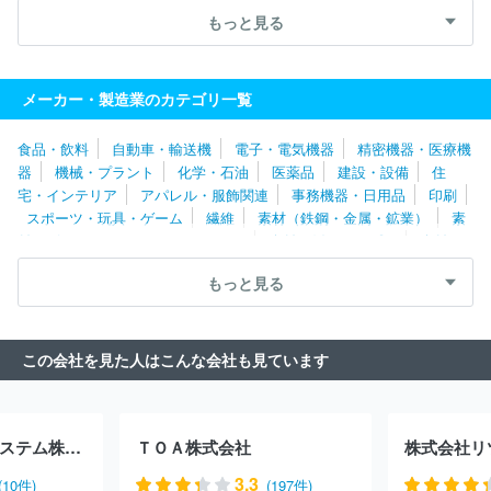
ェブ
高槻電器工業株式会社
日新電機株式会社
株式会社ミマキ
もっと見る
エンジニアリング
ニチコン株式会社
株式会社ＧＳユアサ
セイ
コーエプソン株式会社
ニデック株式会社
株式会社堀場製作所
ブラザー工業株式会社
株式会社ＰＦＵ
日東工業株式会社
シ
メーカー・製造業のカテゴリ一覧
ャープ株式会社
アイホン株式会社
Ｉ－ＰＥＸ株式会社
日東電
工株式会社
エレコム株式会社
中外爐工業株式会社
ホシデン株
食品・飲料
自動車・輸送機
電子・電気機器
精密機器・医療機
式会社
パナソニックホールディングス株式会社
株式会社アイオ
器
機械・プラント
化学・石油
医薬品
建設・設備
住
ーデータ
株式会社村田製作所
ＥＩＺＯ株式会社
株式会社デン
宅・インテリア
アパレル・服飾関連
事務機器・日用品
印刷
ソー
浜松ホトニクス株式会社
株式会社ベルニクス
Ｍｙｗａｙ
スポーツ・玩具・ゲーム
繊維
素材（鉄鋼・金属・鉱業）
素
プラス株式会社
シンフォニアテクノロジー株式会社
ホーチキ株
材（ゴム・ガラス・セラミックス）
素材（紙・パルプ）
素材
式会社
東京レーダー株式会社
株式会社ゼネラル
日本信号株式
（その他）
農林・水産
たばこ・飼料
その他
会社
日本モレックス合同会社
富士電機株式会社
サガミエレク
もっと見る
株式会社
富士フイルムビジネスイノベーション株式会社
理化電
子株式会社
株式会社ＴＭＥＩＣ
Ａｓｔｅｍｏ株式会社
株式会
社京三製作所
理想科学工業株式会社
日本航空電子工業株式会社
この会社を見た人はこんな会社も見ています
コニカミノルタ株式会社
双葉電子工業株式会社
株式会社アイテ
ックシステム
富士通株式会社
株式会社レゾナック
ＳＥＭＩＴ
ＥＣ株式会社
東信電気株式会社
日本ヒューレット・パッカード
合同会社
沖電気工業株式会社
株式会社ピーアップ
ヒロセ電機
ヤマハサウンドシステム株式会社
ＴＯＡ株式会社
株式会社リ
株式会社
帝国通信工業株式会社
株式会社日立製作所
太陽誘電
株式会社
日本シイエムケイ株式会社
株式会社明電舎
新電元工
3.3
(10件)
(197件)