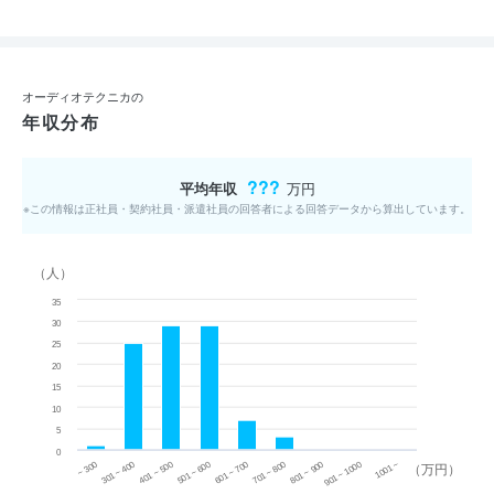
オーディオテクニカの
年収分布
???
平均年収
万円
※この情報は正社員・契約社員・派遣社員の回答者による回答データから算出しています。
（人）
35
30
25
20
15
10
5
0
~ 300
701 ~ 800
301 ~ 400
801 ~ 900
401 ~ 500
901 ~ 1000
501 ~ 600
601 ~ 700
1001 ~
（万円）