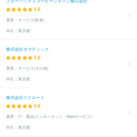
スターバックスコーヒージャパン株式会社
社
株式会社日本デジタル研究所
長野計器株式会社
山一電機株
4.8
式会社
日本ケミコン株式会社
スタンレー電気株式会社
キヤノ
ン株式会社
岩崎通信機株式会社
株式会社小糸製作所
日本無線
業界：
サービス(飲食)
株式会社
能美防災株式会社
トヨタバッテリー株式会社
株式会
社ＭＴＧ
住友電装株式会社
東芝テック株式会社
東洋電機製造
本社：
東京都
株式会社
ほか(3476件)
株式会社タマディック
4.8
業界：
サービス(その他)
本社：
東京都
株式会社リクルート
4.8
業界：
IT・通信(インターネット・Webサービス)
本社：
東京都