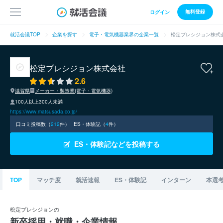
無料登録
ログイン
就活会議TOP
企業を探す
電子・電気機器業界の企業一覧
松定プレシジョン株式
松定プレシジョン株式会社
2.6
滋賀県
メーカー・製造業(電子・電気機器)
100人以上300人未満
https://www.matsusada.co.jp/
口コミ投稿数（
212
件）
ES・体験記（
4
件）
ES・体験記などを投稿する
TOP
マッチ度
就活速報
ES・体験記
インターン
本選
松定プレシジョンの
新卒採用・就職・企業情報