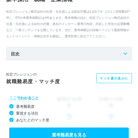
松定プレシジョン株式会社の社員・元社員による総合評価は2.6点です（口コミ回答数207
件）。ESや本選考体験記は4件あります。基本情報のほか、松定プレシジョン株式会社の
社員・元社員による会社の評価、過去のインターン選考の内容、内定した学生の志望動機
など、一部コンテンツを公開しています。ぜひ、選考体験記の詳細ページにて最新情報や
エントリーシート・体験記全文を確認し、選考対策に役立ててください。
目次
松定プレシジョンの
マッチ度の見かた
就職難易度・マッチ度
ここでわかること
選考難易度
重視する項目
あなたとのマッチ度
選考難易度を見る