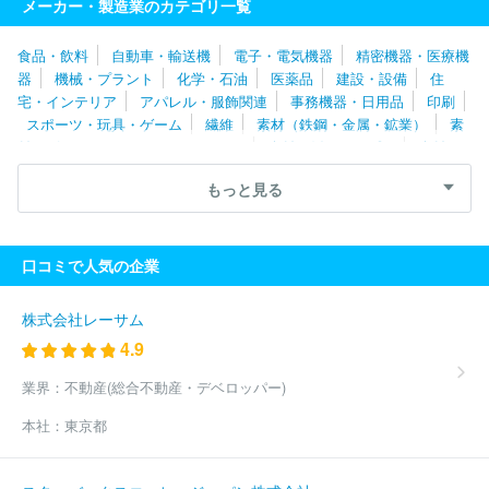
メーカー・製造業のカテゴリ一覧
式会社
Ｉ－ＰＥＸ株式会社
日東電工株式会社
エレコム株式会
社
中外爐工業株式会社
ホシデン株式会社
パナソニックホール
食品・飲料
自動車・輸送機
電子・電気機器
精密機器・医療機
ディングス株式会社
株式会社アイオーデータ
株式会社村田製作
器
機械・プラント
化学・石油
医薬品
建設・設備
住
所
ＥＩＺＯ株式会社
株式会社デンソー
浜松ホトニクス株式会
宅・インテリア
アパレル・服飾関連
事務機器・日用品
印刷
社
株式会社ベルニクス
Ｍｙｗａｙプラス株式会社
シンフォニ
スポーツ・玩具・ゲーム
繊維
素材（鉄鋼・金属・鉱業）
素
アテクノロジー株式会社
株式会社オーディオテクニカ
ホーチキ
材（ゴム・ガラス・セラミックス）
素材（紙・パルプ）
素材
株式会社
東京レーダー株式会社
株式会社ゼネラル
日本信号株
（その他）
農林・水産
たばこ・飼料
その他
式会社
日本モレックス合同会社
富士電機株式会社
サガミエレ
もっと見る
ク株式会社
富士フイルムビジネスイノベーション株式会社
理化
電子株式会社
株式会社ＴＭＥＩＣ
Ａｓｔｅｍｏ株式会社
株式
会社京三製作所
理想科学工業株式会社
日本航空電子工業株式会
口コミで人気の企業
社
コニカミノルタ株式会社
双葉電子工業株式会社
株式会社ア
イテックシステム
富士通株式会社
株式会社レゾナック
ＳＥＭ
ＩＴＥＣ株式会社
東信電気株式会社
日本ヒューレット・パッカ
株式会社レーサム
ード合同会社
沖電気工業株式会社
株式会社ピーアップ
ヒロセ
4.9
電機株式会社
帝国通信工業株式会社
株式会社日立製作所
太陽
誘電株式会社
日本シイエムケイ株式会社
株式会社明電舎
新電
業界：
不動産(総合不動産・デベロッパー)
元工業株式会社
古河電池株式会社
ＮＥＣプラットフォームズ株
本社：
東京都
式会社
日本アビオニクス株式会社
日本電気株式会社（NEC）
株式会社サトー
ルネサスエレクトロニクス株式会社
ＴＥ Ｃｏ
ｎｎｅｃｔｉｖｉｔｙ Ｊａｐａｎ合同会社
日本電波工業株式会