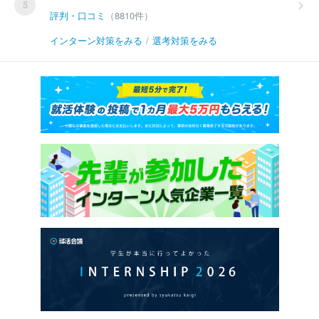
5
評判・口コミ
（8810件）
インターン対策をみる
/
選考対策をみる