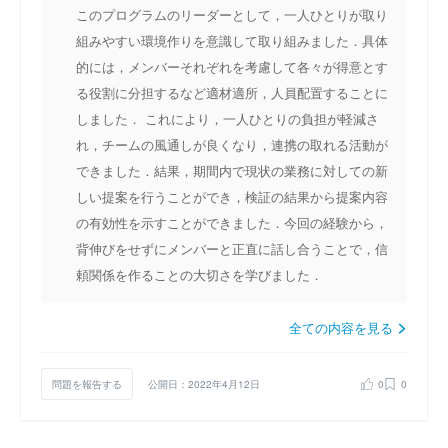
このプログラムのリーダーとして，一人ひとりが取り
組みやすい環境作りを意識して取り組みました．具体
的には，メンバーそれぞれを考慮して各々が得意とす
る役割に分担するなど適材適所，人員配置することに
しました． これにより，一人ひとりの負担が軽減さ
れ，チームの風通しが良くなり，連携の取れる活動が
できました．結果，期間内で現状の業務に対しての新
しい提案を行うことができ，検証の結果から提案内容
の有効性を示すことができました．今回の経験から，
背伸びをせずにメンバーと正直に話し合うことで，信
頼関係を作ることの大切さを学びました．
全ての内容を見る
問題を報告する
公開日：2022年4月12日
0
0