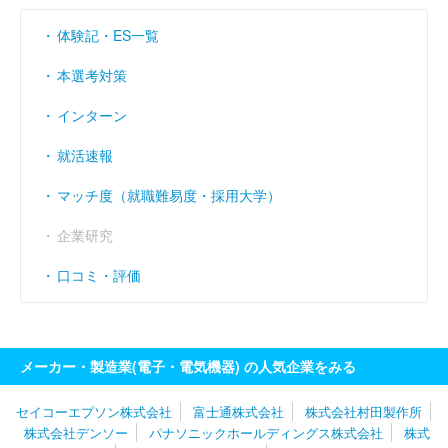
営業利益率
----
（％）
体験記・ES一覧
経常利益率
----
（％）
本選考対策
インターン
就活速報
マッチ度（就職難易度・採用大学）
企業研究
口コミ・評価
メーカー・製造業(電子・電気機器) の人気企業をみる
セイコーエプソン株式会社
富士通株式会社
株式会社村田製作所
株式会社デンソー
パナソニックホールディングス株式会社
株式