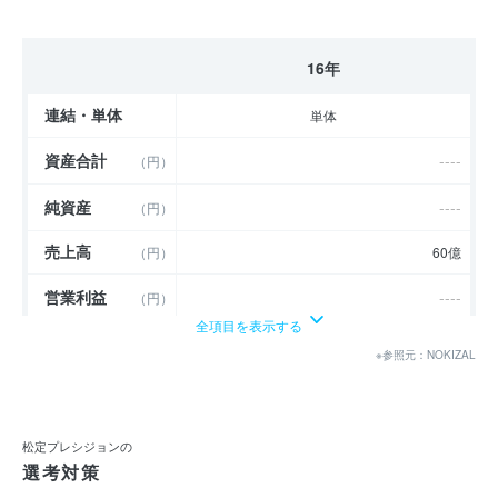
16年
連結・単体
単体
資産合計
----
（円）
純資産
----
（円）
売上高
（円）
60億
営業利益
----
（円）
全項目を表示する
経常利益
----
（円）
※参照元：NOKIZAL
当期純利益
----
（円）
利益余剰金
----
（円）
松定プレシジョンの
選考対策
売上伸び率
----
（％）