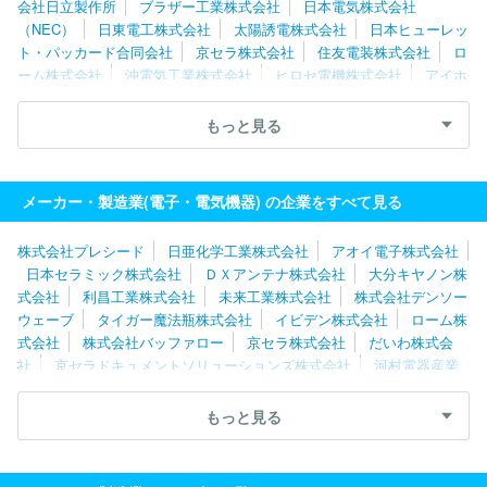
会社日立製作所
ブラザー工業株式会社
日本電気株式会社
（NEC）
日東電工株式会社
太陽誘電株式会社
日本ヒューレッ
ト・パッカード合同会社
京セラ株式会社
住友電装株式会社
ロ
ーム株式会社
沖電気工業株式会社
ヒロセ電機株式会社
アイホ
ン株式会社
シャープ株式会社
富士フイルムビジネスイノベーシ
ョン株式会社
株式会社レゾナック
浜松ホトニクス株式会社
理
もっと見る
想科学工業株式会社
ルネサスエレクトロニクス株式会社
キヤノ
ン株式会社
富士電機株式会社
Ａｓｔｅｍｏ株式会社
トヨタバ
ッテリー株式会社
株式会社デンソーウェーブ
株式会社バッファ
メーカー・製造業(電子・電気機器) の企業をすべて見る
ロー
京セラドキュメントソリューションズ株式会社
株式会社プレシード
日亜化学工業株式会社
アオイ電子株式会社
日本セラミック株式会社
ＤＸアンテナ株式会社
大分キヤノン株
式会社
利昌工業株式会社
未来工業株式会社
株式会社デンソー
ウェーブ
タイガー魔法瓶株式会社
イビデン株式会社
ローム株
式会社
株式会社バッファロー
京セラ株式会社
だいわ株式会
社
京セラドキュメントソリューションズ株式会社
河村電器産業
株式会社
株式会社クリエイティブ・ウェブ
高槻電器工業株式会
社
日新電機株式会社
株式会社ミマキエンジニアリング
ニチコ
もっと見る
ン株式会社
株式会社ＧＳユアサ
セイコーエプソン株式会社
ニ
デック株式会社
株式会社堀場製作所
ブラザー工業株式会社
株
式会社ＰＦＵ
日東工業株式会社
シャープ株式会社
アイホン株