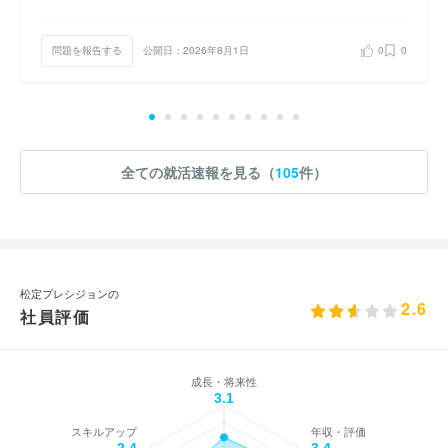
問題を報告する
公開日：2026年8月1日
0
0
全ての就活速報を見る（
105
件）
松定プレシジョンの
2.6
社員評価
成長・将来性
3.1
スキルアップ
年収・評価