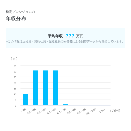
松定プレシジョンの
年収分布
???
平均年収
万円
※この情報は正社員・契約社員・派遣社員の回答者による回答データから算出しています。
（人）
35
30
25
20
15
10
5
0
~ 300
701 ~ 800
301 ~ 400
801 ~ 900
401 ~ 500
901 ~ 1000
501 ~ 600
601 ~ 700
1001 ~
（万円）