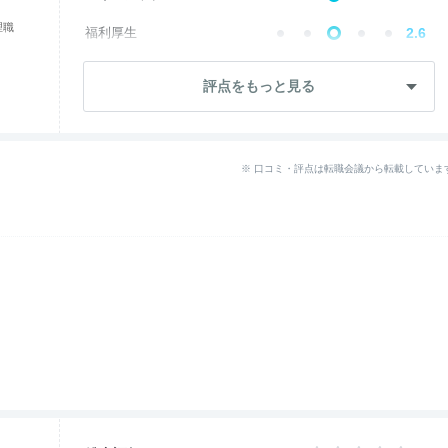
理職
福利厚生
2.6
成長・将来性
3.6
評点をもっと見る
社員・管理職
2.5
ワークライフ
2.4
※ 口コミ・評点は転職会議から転載していま
女性の働きやすさ
3.9
入社後のギャップ
2.2
退職理由
2.4