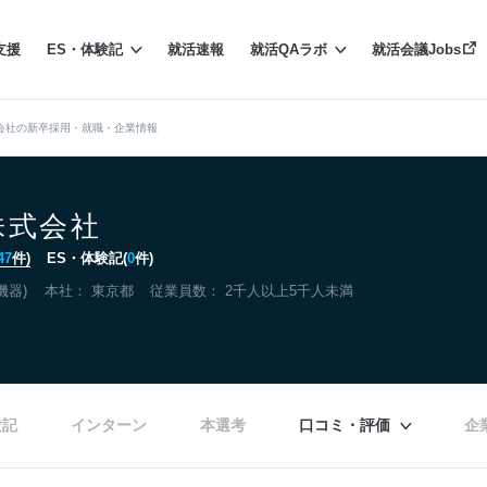
支援
ES・体験記
就活速報
就活QAラボ
就活会議Jobs
会社の新卒採用・就職・企業情報
株式会社
47
件)
ES・体験記(
0
件)
機器)
本社：
東京都
従業員数： 2千人以上5千人未満
験記
インターン
本選考
口コミ・評価
企