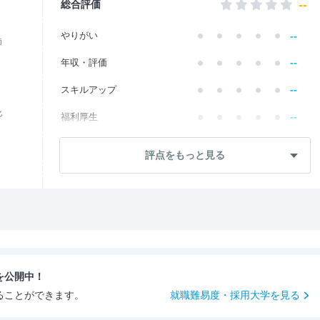
--
総合評価
--
やりがい
価
--
年収・評価
--
スキルアップ
化
--
福利厚生
--
成長・将来性
評点をもっと見る
--
社員・管理職
--
ワークライフ
--
社風・文化
--
女性の働きやすさ
を公開中！
--
入社後のギャップ
ることができます。
就職難易度・採用大学を見る
--
入社難易度