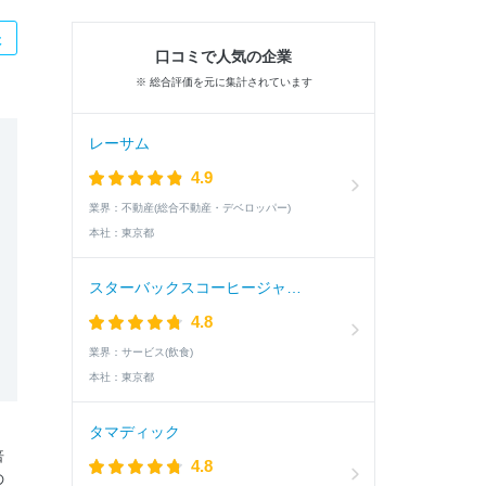
た
口コミで人気の企業
※ 総合評価を元に集計されています
レーサム
4.9
業界：
不動産(総合不動産・デベロッパー)
本社：
東京都
スターバックスコーヒージャパン
4.8
業界：
サービス(飲食)
本社：
東京都
タマディック
倍
4.8
の