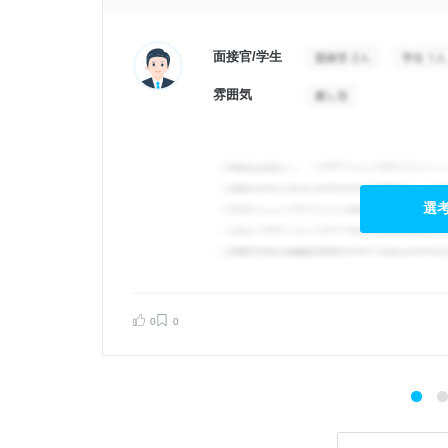
面接官/学生
雰囲気
選
0
0
告する