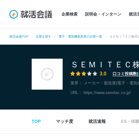
企業検索
説明会・インターン
就活
就活会議TOP
企業を探す
電子・電気機器業界の企業一覧
ＳＥＭＩＴＥＣ株式
ＳＥＭＩＴＥＣ
3.0
口コミ投稿数(
業界：
メーカー・製造業(電子・電気
URL：
https://www.semitec.co.jp/
TOP
マッチ度
就活速報
ES・体