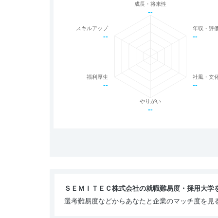
成長・将来性
--
スキルアップ
年収・評
--
--
福利厚生
社風・文
--
--
やりがい
--
ＳＥＭＩＴＥＣ株式会社の就職難易度・採用大学
選考難易度などからあなたと企業のマッチ度を見