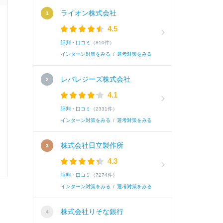
ライオン株式会社
面接官/学生
4.5
評判・口コミ
（810件）
雰囲気
インターン対策をみる
/
選考対策をみる
レバレジーズ株式会社
4.1
選考速報を
評判・口コミ
（2331件）
インターン対策をみる
/
選考対策をみる
株式会社日立製作所
4.3
0
0
評判・口コミ
（7274件）
インターン対策をみる
/
選考対策をみる
株式会社りそな銀行