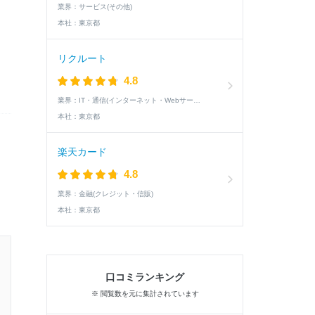
業界：
サービス(その他)
本社：
東京都
リクルート
4.8
業界：
IT・通信(インターネット・Webサービス)
本社：
東京都
楽天カード
4.8
業界：
金融(クレジット・信販)
本社：
東京都
26卒 / 理系 / 女性
口コミランキング
2次面接通過した学生の就活速報
※ 閲覧数を元に集計されています