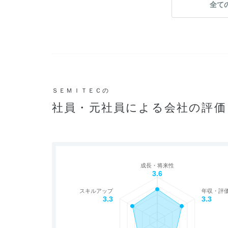
全て
ＳＥＭＩＴＥＣの
社員・元社員による会社の評価
成長・将来性
3.6
スキルアップ
年収・評
3.3
3.3