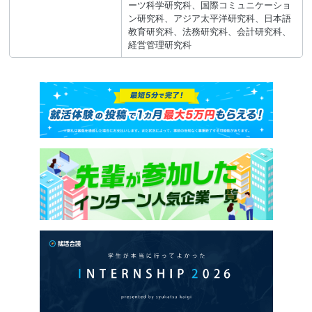
キリンホールディングス株式会社
ーツ科学研究科、国際コミュニケーショ
ン研究科、アジア太平洋研究科、日本語
教育研究科、法務研究科、会計研究科、
ＴＯＰＰＡＮホールディングス株式会社
経営管理研究科
レバレジーズ株式会社
三菱重工業株式会社
中外製薬株式会社
東日本電信電話株式会社（NTT東日本）
株式会社みずほフィナンシャルグループ
ＴＯＴＯ株式会社
株式会社竹中工務店
株式会社キーエンス
日本生命保険相互会社