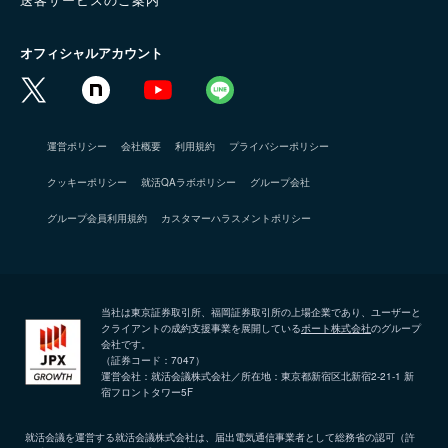
オフィシャルアカウント
運営ポリシー
会社概要
利用規約
プライバシーポリシー
クッキーポリシー
就活QAラボポリシー
グループ会社
グループ会員利用規約
カスタマーハラスメントポリシー
当社は東京証券取引所、福岡証券取引所の上場企業であり、ユーザーと
クライアントの成約支援事業を展開している
ポート株式会社
のグループ
会社です。
（証券コード：7047）
運営会社：就活会議株式会社／所在地：東京都新宿区北新宿2-21-1 新
宿フロントタワー5F
就活会議を運営する就活会議株式会社は、届出電気通信事業者として総務省の認可（許