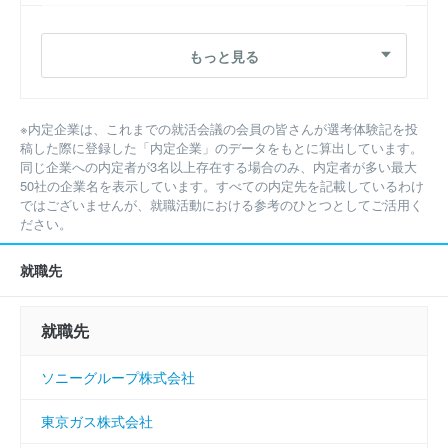
株式会社NTTデータ
もっと見る
ソニーグループ株式会社
株式会社ＮＴＴドコモ
※内定企業は、これまでの就活会議の会員の皆さんが選考体験記を投
稿した際に登録した「内定企業」のデータをもとに算出しています。
ＰｗＣコンサルティング合同会社
同じ企業への内定者が3名以上存在する場合のみ、内定者が多い最大
50社の企業名を表示しています。すべての内定先を記載しているわけ
日鉄ソリューションズ株式会社
ではございませんが、就職活動における参考のひとつとしてご活用く
ださい。
ソフトバンク株式会社
就職先
ＥＹストラテジー・アンド・コンサルティング株式会社
就職先
アビームコンサルティング株式会社
ソニーグループ株式会社
株式会社三菱総合研究所
東京ガス株式会社
日本タタ・コンサルタンシー・サービシズ株式会社