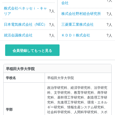
?人
キリンホールディングス株式会社
会社
株式会社ベイカレント
株式会社ベネッセｉ－キャ
?人
リア
株式会社野村総合研究所
日本IBM株式会社
?人
ＳＣＳＫ株式会社
日本電気株式会社（NEC）
三菱重工業株式会社
?人
?人
デロイトトーマツコンサルティング合同会社
キヤノン株式会社
就活会議株式会社
ＫＤＤＩ株式会社
?人
?人
ＥＹストラテジー・アンド・コンサルティング株式会社
ＥＮＥＯＳ株式会社
株式会社日本総合研究所
日本電気株式会社（NEC）
会員登録してもっと見る
三菱電機株式会社
楽天グループ株式会社
早稲田大学大学院
三菱電機株式会社
学校名
早稲田大学大学院
パナソニックホールディングス株式会社
政治学研究科、経済学研究科、法学研究
科、文学研究科、教育学研究科、商学研
株式会社デンソー
究科、基幹理工学研究科、創造理工学研
究科、先進理工学研究科、環境・エネル
大日本印刷株式会社
ギー研究科、情報生産システム研究科、
学部
社会科学研究科、人間科学研究科、スポ