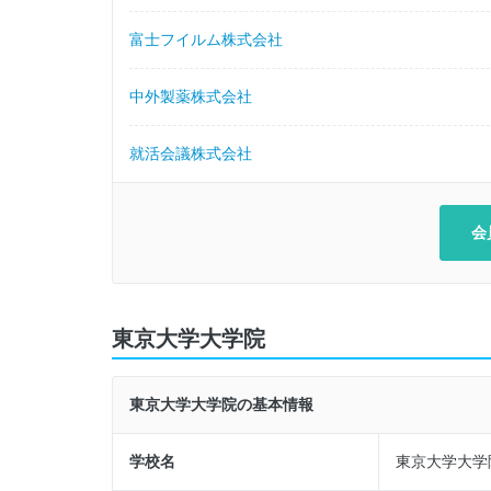
富士フイルム株式会社
株式会社三井住友銀行
中外製薬株式会社
ＰｗＣ Ｊａｐａｎ有限責任監査法人
就活会議株式会社
富士通株式会社
東日本旅客鉄道株式会社（JR東日本）
会
フューチャー株式会社
株式会社ＮＴＴドコモ
東京大学大学院
三井不動産株式会社
東京大学大学院の基本情報
三菱重工業株式会社
学校名
東京大学大学