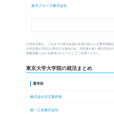
楽天グループ株式会社
ＰｗＣ Ｊａｐａｎ有限責任監査法人
株式会社ベイカレント
東京ガス株式会社
日本IBM株式会社
ＡＧＣ株式会社
※内定企業は、これまでの就活会議の会員の皆さんが選考体験
株式会社キーエンス
味の素株式会社
の内定者が3名以上存在する場合のみ、内定者が多い最大50社
就職活動における参考のひとつとしてご活用ください。
シンプレクス株式会社
テルモ株式会社
東京大学大学院の就活まとめ
ＫＤＤＩ株式会社
アマゾンウェブサービスジャパン合同会社
選考前
株式会社資生堂
株式会社日立製作所
三菱商事株式会社
第一三共株式会社
日鉄ソリューションズ株式会社