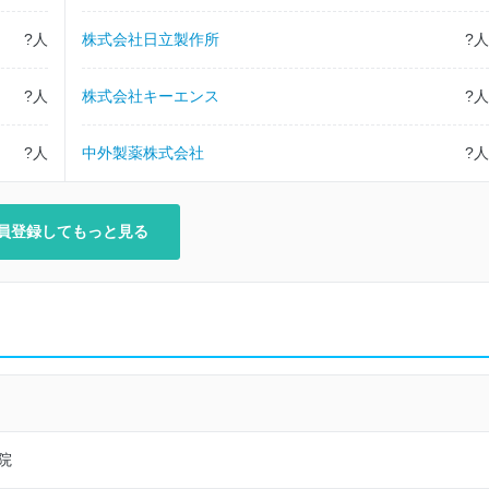
?人
株式会社日立製作所
?人
大塚製薬株式会社
?人
株式会社キーエンス
?人
東京ガス株式会社
?人
中外製薬株式会社
?人
東京海上日動火災保険株式会社
アステラス製薬株式会社
員登録してもっと見る
ＫＰＭＧコンサルティング株式会社
マイクロンメモリジャパン株式会社
日本タタ・コンサルタンシー・サービシズ株式会社
エーザイ株式会社
院