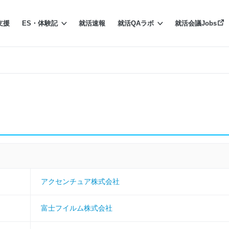
支援
ES・体験記
就活速報
就活QAラボ
就活会議Jobs
アクセンチュア株式会社
富士フイルム株式会社