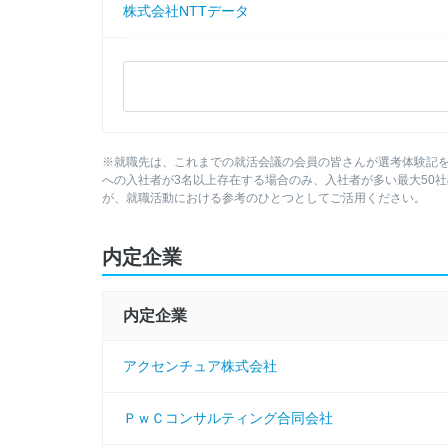
株式会社NTTデータ
株式会社キーエンス
パナソニックホールディングス株式会社
※就職先は、これまでの就活会議の会員の皆さんが選考体験記
株式会社三菱総合研究所
への入社者が3名以上存在する場合のみ、入社者が多い最大50
が、就職活動における参考のひとつとしてご活用ください。
三菱商事株式会社
内定企業
楽天グループ株式会社
内定企業
株式会社三井住友銀行
アクセンチュア株式会社
合同会社デロイトトーマツ
ＰｗＣコンサルティング合同会社
株式会社資生堂