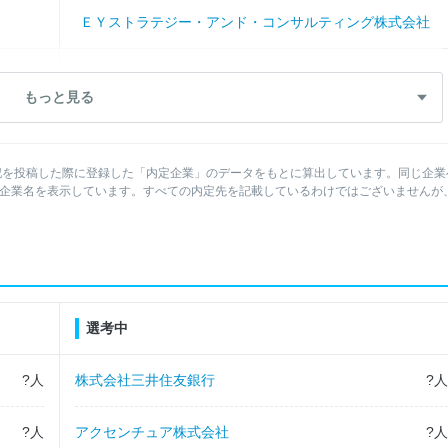
ＥＹストラテジー・アンド・コンサルティング株式会社
信越化学工業株式会社
デロイトトーマツコンサルティング合同会社
野村證券株式会社
もっと見る
株式会社NTTデータ
ソニーグループ株式会社
記を投稿した際に登録した「内定企業」のデータをもとに算出しています。同じ企業
富士フイルム株式会社
エーザイ株式会社
の企業名を表示しています。すべての内定先を記載しているわけではございませんが
合同会社デロイトトーマツ
三菱ＵＦＪリサーチ＆コンサルティング株式会社
パナソニックホールディングス株式会社
選考中
株式会社日立製作所
?人
株式会社三井住友銀行
?人
ソニーグループ株式会社
?人
アクセンチュア株式会社
?人
ソフトバンク株式会社