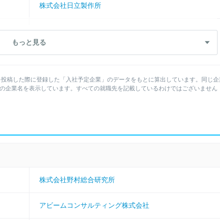
株式会社日立製作所
大塚製薬株式会社
もっと見る
シンプレクス株式会社
を投稿した際に登録した「入社予定企業」のデータをもとに算出しています。同じ企
三菱重工業株式会社
社の企業名を表示しています。すべての就職先を記載しているわけではございません
アステラス製薬株式会社
株式会社ＩＮＰＥＸ
アビームコンサルティング株式会社
株式会社野村総合研究所
三井不動産株式会社
アビームコンサルティング株式会社
ＫＤＤＩ株式会社