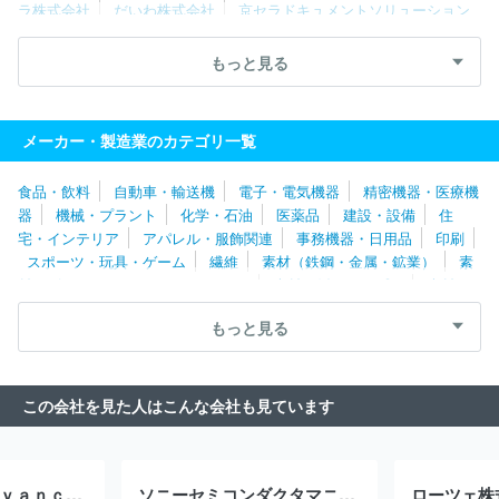
ラ株式会社
だいわ株式会社
京セラドキュメントソリューション
ズ株式会社
河村電器産業株式会社
株式会社クリエイティブ・ウ
ェブ
高槻電器工業株式会社
日新電機株式会社
株式会社ミマキ
もっと見る
エンジニアリング
ニチコン株式会社
株式会社ＧＳユアサ
セイ
コーエプソン株式会社
ニデック株式会社
株式会社堀場製作所
ブラザー工業株式会社
株式会社ＰＦＵ
日東工業株式会社
シ
メーカー・製造業のカテゴリ一覧
ャープ株式会社
アイホン株式会社
Ｉ－ＰＥＸ株式会社
日東電
工株式会社
エレコム株式会社
中外爐工業株式会社
ホシデン株
食品・飲料
自動車・輸送機
電子・電気機器
精密機器・医療機
式会社
パナソニックホールディングス株式会社
株式会社アイオ
器
機械・プラント
化学・石油
医薬品
建設・設備
住
ーデータ
株式会社村田製作所
ＥＩＺＯ株式会社
株式会社デン
宅・インテリア
アパレル・服飾関連
事務機器・日用品
印刷
ソー
浜松ホトニクス株式会社
株式会社ベルニクス
Ｍｙｗａｙ
スポーツ・玩具・ゲーム
繊維
素材（鉄鋼・金属・鉱業）
素
プラス株式会社
シンフォニアテクノロジー株式会社
株式会社オ
材（ゴム・ガラス・セラミックス）
素材（紙・パルプ）
素材
ーディオテクニカ
ホーチキ株式会社
東京レーダー株式会社
株
（その他）
農林・水産
たばこ・飼料
その他
式会社ゼネラル
日本信号株式会社
日本モレックス合同会社
富
もっと見る
士電機株式会社
サガミエレク株式会社
富士フイルムビジネスイ
ノベーション株式会社
理化電子株式会社
株式会社ＴＭＥＩＣ
Ａｓｔｅｍｏ株式会社
株式会社京三製作所
理想科学工業株式会
この会社を見た人はこんな会社も見ています
社
日本航空電子工業株式会社
コニカミノルタ株式会社
双葉電
子工業株式会社
株式会社アイテックシステム
富士通株式会社
株式会社レゾナック
ＳＥＭＩＴＥＣ株式会社
東信電気株式会
社
日本ヒューレット・パッカード合同会社
沖電気工業株式会社
Ｊａｐａｎ Ａｄｖａｎｃｅｄ Ｓｅｍｉｃｏｎｄｕｃｔｏｒ Ｍａｎｕｆａｃｔｕｒｉｎｇ株式会社
ソニーセミコンダクタマニュファクチャリング株式会社
ローツェ株