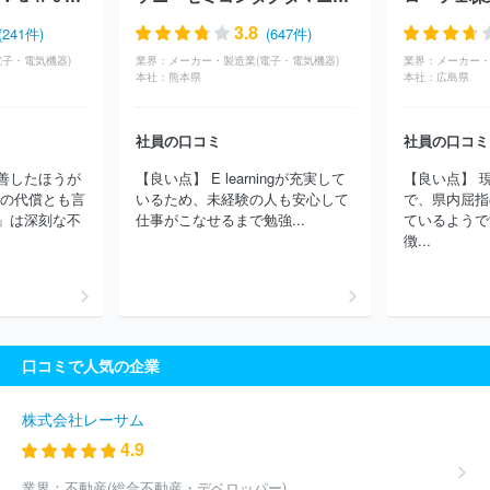
株式会社ピーアップ
ヒロセ電機株式会社
帝国通信工業株式会
社
株式会社日立製作所
太陽誘電株式会社
日本シイエムケイ株
3.8
(241件)
(647件)
式会社
株式会社明電舎
新電元工業株式会社
古河電池株式会
電子・電気機器)
業界：
メーカー・製造業(電子・電気機器)
業界：
メーカー・
社
ＮＥＣプラットフォームズ株式会社
日本アビオニクス株式会
本社：
熊本県
本社：
広島県
社
日本電気株式会社（NEC）
株式会社サトー
ルネサスエレク
トロニクス株式会社
ＴＥ Ｃｏｎｎｅｃｔｉｖｉｔｙ Ｊａｐａｎ
合同会社
日本電波工業株式会社
株式会社日本デジタル研究所
社員の口コミ
社員の口コミ
長野計器株式会社
山一電機株式会社
日本ケミコン株式会社
善したほうが
【良い点】 E learningが充実して
【良い点】 
スタンレー電気株式会社
キヤノン株式会社
岩崎通信機株式会
その代償とも言
いるため、未経験の人も安心して
で、県内屈指
社
株式会社小糸製作所
日本無線株式会社
能美防災株式会社
」は深刻な不
仕事がこなせるまで勉強...
ているようで
トヨタバッテリー株式会社
株式会社ＭＴＧ
住友電装株式会社
徴...
東芝テック株式会社
ほか(3476件)
口コミで人気の企業
株式会社レーサム
4.9
業界：
不動産(総合不動産・デベロッパー)