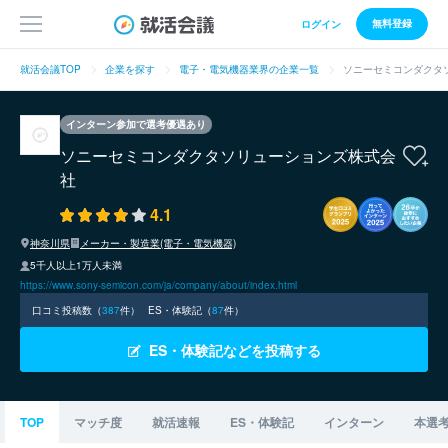
無料登録
ログイン
就活会議TOP
企業を探す
電子・電気機器業界の企業一覧
ソニーセミコンダクタ
インターン参加で選考優遇あり
ソニーセミコンダクタソリューションズ株式会
社
4.1
神奈川県
メーカー・製造業(電子・電気機器)
5千人以上1万人未満
https://www.sony-semicon.com/ja/company/about/index.html
口コミ投稿数（
387
件）
ES・体験記（
87
件）
ES・体験記などを投稿する
TOP
マッチ度
就活速報
ES・体験記
インターン
本選