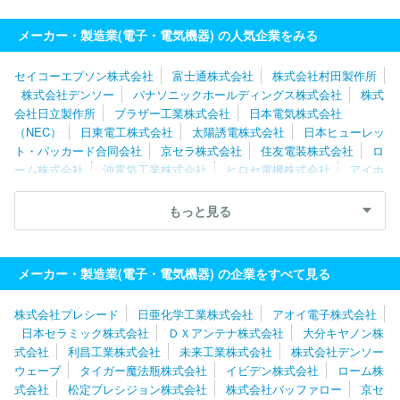
メーカー・製造業(電子・電気機器) の人気企業をみる
セイコーエプソン株式会社
富士通株式会社
株式会社村田製作所
株式会社デンソー
パナソニックホールディングス株式会社
株式
会社日立製作所
ブラザー工業株式会社
日本電気株式会社
（NEC）
日東電工株式会社
太陽誘電株式会社
日本ヒューレッ
ト・パッカード合同会社
京セラ株式会社
住友電装株式会社
ロ
ーム株式会社
沖電気工業株式会社
ヒロセ電機株式会社
アイホ
ン株式会社
シャープ株式会社
富士フイルムビジネスイノベーシ
ョン株式会社
株式会社レゾナック
浜松ホトニクス株式会社
理
もっと見る
想科学工業株式会社
ルネサスエレクトロニクス株式会社
キヤノ
ン株式会社
富士電機株式会社
Ａｓｔｅｍｏ株式会社
トヨタバ
ッテリー株式会社
株式会社デンソーウェーブ
株式会社バッファ
メーカー・製造業(電子・電気機器) の企業をすべて見る
ロー
京セラドキュメントソリューションズ株式会社
株式会社プレシード
日亜化学工業株式会社
アオイ電子株式会社
日本セラミック株式会社
ＤＸアンテナ株式会社
大分キヤノン株
式会社
利昌工業株式会社
未来工業株式会社
株式会社デンソー
ウェーブ
タイガー魔法瓶株式会社
イビデン株式会社
ローム株
式会社
松定プレシジョン株式会社
株式会社バッファロー
京セ