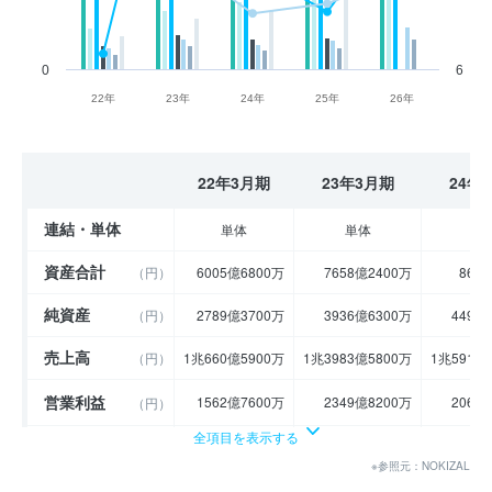
0
6
22年
23年
24年
25年
26年
22年3月期
23年3月期
24年
連結・単体
単体
単体
単
資産合計
（円）
6005億6800万
7658億2400万
868
純資産
（円）
2789億3700万
3936億6300万
4494
売上高
（円）
1兆660億5900万
1兆3983億5800万
1兆5919
営業利益
1562億7600万
2349億8200万
2063
（円）
全項目を表示する
経常利益
（円）
1424億5100万
2045億8800万
1660
※参照元：NOKIZAL
当期純利益
（円）
1006億6800万
1619億7900万
1278