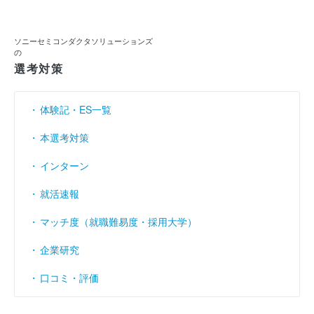
利益余剰金
2239億4600万
3386億1200万
3940
（円）
ソニーセミコンダクタソリューションズ
の
売上伸び率
（％）
7.24
31.17
選考対策
営業利益率
14.66
16.8
（％）
体験記・ES一覧
経常利益率
（％）
13.36
14.63
本選考対策
インターン
就活速報
マッチ度（就職難易度・採用大学）
企業研究
口コミ・評価