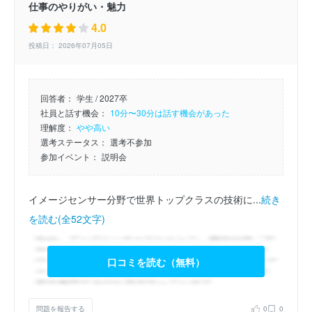
仕事のやりがい・魅力
4.0
投稿日： 2026年07月05日
回答者：
学生 / 2027卒
社員と話す機会：
10分〜30分は話す機会があった
理解度：
やや高い
選考ステータス：
選考不参加
参加イベント：
説明会
イメージセンサー分野で世界トップクラスの技術に...
続き
を読む(全52文字)
口コミを読む（無料）
問題を報告する
0
0