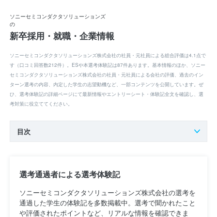
ソニーセミコンダクタソリューションズ
の
新卒採用・就職・企業情報
ソニーセミコンダクタソリューションズ株式会社の社員・元社員による総合評価は4.1点で
す（口コミ回答数212件）。ESや本選考体験記は87件あります。基本情報のほか、ソニー
セミコンダクタソリューションズ株式会社の社員・元社員による会社の評価、過去のイン
ターン選考の内容、内定した学生の志望動機など、一部コンテンツを公開しています。ぜ
ひ、選考体験記の詳細ページにて最新情報やエントリーシート・体験記全文を確認し、選
考対策に役立ててください。
目次
選考通過者による選考体験記
ソニーセミコンダクタソリューションズ株式会社の選考を
通過した学生の体験記を多数掲載中。選考で聞かれたこと
や評価されたポイントなど、リアルな情報を確認できま