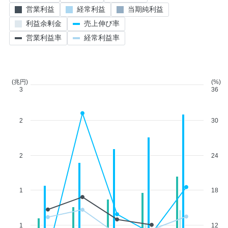
営業利益
経常利益
当期純利益
利益余剰金
売上伸び率
営業利益率
経常利益率
(兆円)
(%)
3
36
2
30
2
24
1
18
1
12