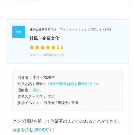
株式会社ＢＲＥＸＡ Ｔｅｃｈｎｏｌｏｇｙの口コミ・評判
社風・企業文化
5.0
投稿日： 2024年5月31日
回答者：
学生 / 2025卒
社員と話す機会：
10分〜30分は話す機会があった
理解度：
高い
選考ステータス：
内定
参加イベント：
説明会
/ 座談会
/ 選考
クラブ活動を通して他部署の人とかかわることができる。
続きを読む(全26文字)