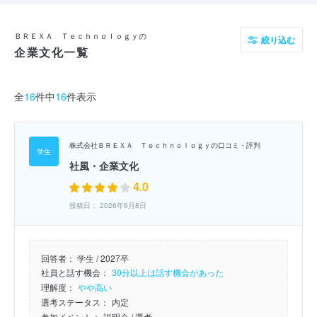
ＢＲＥＸＡ Ｔｅｃｈｎｏｌｏｇｙの
絞り込む
企業文化一覧
全
16
件中
16
件表示
株式会社ＢＲＥＸＡ Ｔｅｃｈｎｏｌｏｇｙの口コミ・評判
社風・企業文化
4.0
投稿日： 2026年6月8日
回答者：
学生 / 2027卒
社員と話す機会：
30分以上は話す機会があった
理解度：
やや高い
選考ステータス：
内定
参加イベント：
説明会
/ 選考