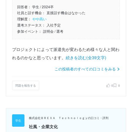
回答者：
学生 / 2024卒
社員と話す機会：
直接話す機会はなかった
理解度：
やや高い
選考ステータス：
入社予定
参加イベント：
説明会
/ 選考
プロジェクトによって派遣先が変わるため様々な人と関わ
れるのかなと思っています。
続きを読む(全39文字)
この投稿者のすべての口コミをみる
問題を報告する
0
0
株式会社ＢＲＥＸＡ Ｔｅｃｈｎｏｌｏｇｙの口コミ・評判
社風・企業文化