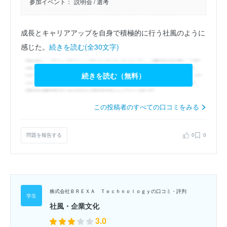
参加イベント：
説明会
/ 選考
成長とキャリアアップを自身で積極的に行う社風のように
感じた。
続きを読む(全30文字)
続きを読む（無料）
この投稿者のすべての口コミをみる
問題を報告する
0
0
株式会社ＢＲＥＸＡ Ｔｅｃｈｎｏｌｏｇｙの口コミ・評判
社風・企業文化
3.0