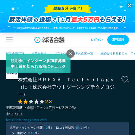
無料登録
ログイン
就活会議TOP
企業を探す
ソフトウェア業界の企業一覧
株式会社ＢＲＥＸＡ Ｔ
説明会、インターン参加者募集
中！締め切られる前にチェック
インターン参加で選考優遇あり
株式会社ＢＲＥＸＡ Ｔｅｃｈｎｏｌｏｇｙ
（旧：株式会社アウトソーシングテクノロジ
ー）
2.3
東京都
IT・通信(ソフトウェア)
サービス(その他)
1万人以上
https://technology.brexa.com/
説明会・インターン情報（
2
件）
口コミ投稿数（
5121
件）
ES・体験記（
140
件）