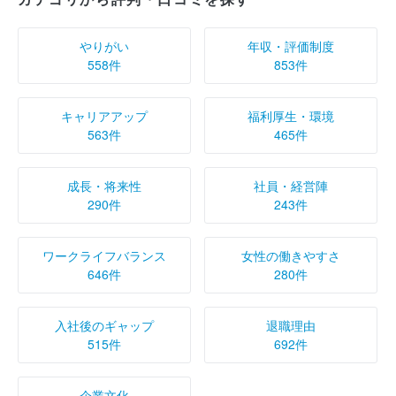
【選考参加中】27卒 株式会社ＢＲＥＸＡ Ｔｅｃｈ
ｎｏｌｏｇｙの口コミ（202…
やりがい
年収・評価制度
4.0
558件
853件
【選考不参加】27卒 株式会社ＢＲＥＸＡ Ｔｅｃｈ
ｎｏｌｏｇｙの口コミ（202…
キャリアアップ
福利厚生・環境
3.0
563件
465件
【選考落選】27卒 株式会社ＢＲＥＸＡ Ｔｅｃｈｎ
成長・将来性
社員・経営陣
ｏｌｏｇｙの口コミ（2025…
290件
243件
3.0
ワークライフバランス
女性の働きやすさ
【内定】26卒 株式会社ＢＲＥＸＡ Ｔｅｃｈｎｏｌ
646件
280件
ｏｇｙの口コミ（2025/8…
4.0
入社後のギャップ
退職理由
515件
692件
【内定】26卒 株式会社ＢＲＥＸＡ Ｔｅｃｈｎｏｌ
ｏｇｙの口コミ（2025/7…
1.0
企業文化