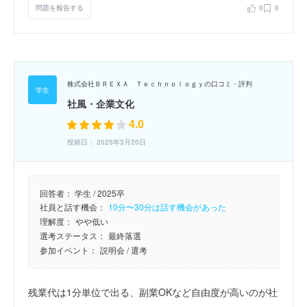
問題を報告する
0
0
株式会社ＢＲＥＸＡ Ｔｅｃｈｎｏｌｏｇｙの口コミ・評判
社風・企業文化
4.0
投稿日： 2025年3月20日
回答者：
学生 / 2025卒
社員と話す機会：
10分〜30分は話す機会があった
理解度：
やや低い
選考ステータス：
最終落選
参加イベント：
説明会
/ 選考
残業代は1分単位で出る、副業OKなど自由度が高いのが社