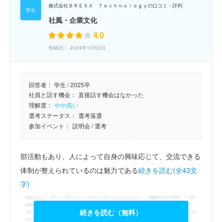
株式会社ＢＲＥＸＡ Ｔｅｃｈｎｏｌｏｇｙの口コミ・評判
社風・企業文化
4.0
投稿日： 2024年10月2日
回答者：
学生 / 2025卒
社員と話す機会：
直接話す機会はなかった
理解度：
やや高い
選考ステータス：
選考落選
参加イベント：
説明会
/ 選考
部活動もあり、人によって自身の興味応じて、交流できる
体制が整えられているのは魅力である
続きを読む(全43文
字)
続きを読む（無料）