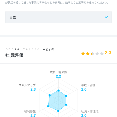
が就活を通して感じた事業の将来性などを参考に、効率よく企業研究を進めてください。
目次
ＢＲＥＸＡ Ｔｅｃｈｎｏｌｏｇｙの
2.3
社員評価
成長・将来性
2.2
スキルアップ
年収・評価
2.3
2.0
福利厚生
社員・管理職
2.7
2.0