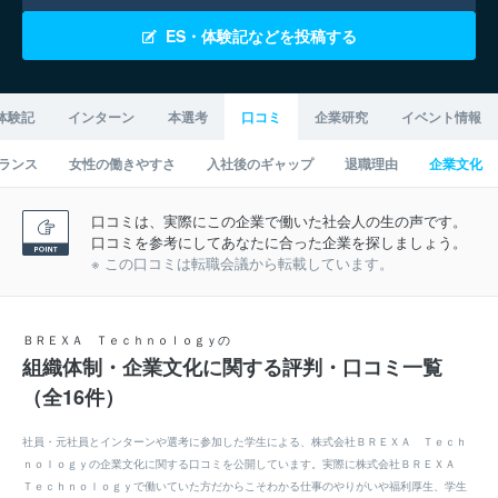
ES・体験記などを投稿する
体験記
インターン
本選考
口コミ
企業研究
イベント情報
ランス
女性の働きやすさ
入社後のギャップ
退職理由
企業文化
口コミは、実際にこの企業で働いた社会人の生の声です。
口コミを参考にしてあなたに合った企業を探しましょう。
※ この口コミは転職会議から転載しています。
ＢＲＥＸＡ Ｔｅｃｈｎｏｌｏｇｙの
組織体制・企業文化に関する評判・口コミ一覧
（全16件）
社員・元社員とインターンや選考に参加した学生による、株式会社ＢＲＥＸＡ Ｔｅｃｈ
ｎｏｌｏｇｙの企業文化に関する口コミを公開しています。実際に株式会社ＢＲＥＸＡ
Ｔｅｃｈｎｏｌｏｇｙで働いていた方だからこそわかる仕事のやりがいや福利厚生、学生