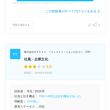
この投稿者のすべての口コミをみる
問題を報告する
0
0
株式会社ＢＲＥＸＡ Ｔｅｃｈｎｏｌｏｇｙの口コミ・評判
社風・企業文化
3.0
投稿日： 2024年4月20日
回答者：
学生 / 2025卒
社員と話す機会：
10分〜30分は話す機会があった
理解度：
やや高い
選考ステータス：
内定