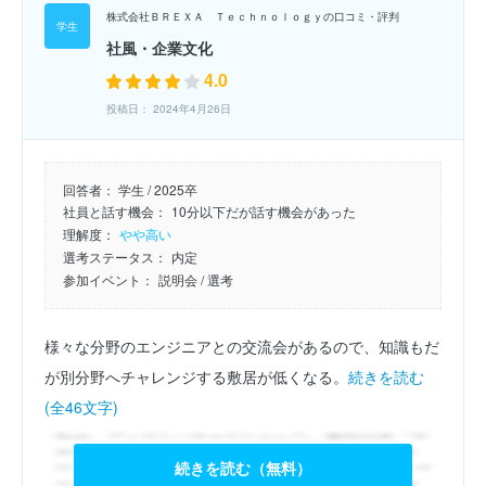
株式会社ＢＲＥＸＡ Ｔｅｃｈｎｏｌｏｇｙの口コミ・評判
社風・企業文化
4.0
投稿日： 2024年4月26日
回答者：
学生 / 2025卒
社員と話す機会：
10分以下だが話す機会があった
理解度：
やや高い
選考ステータス：
内定
参加イベント：
説明会
/ 選考
様々な分野のエンジニアとの交流会があるので、知識もだ
が別分野へチャレンジする敷居が低くなる。
続きを読む
(全46文字)
続きを読む（無料）