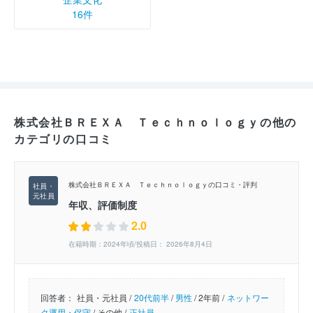
16件
株式会社ＢＲＥＸＡ Ｔｅｃｈｎｏｌｏｇｙの他の
カテゴリの口コミ
株式会社ＢＲＥＸＡ Ｔｅｃｈｎｏｌｏｇｙの口コミ・評判
年収、評価制度
2.0
在籍時期：2024年頃/投稿日： 2026年8月4日
回答者：
社員・元社員 /
20代前半
/
男性
/
2年前 /
ネットワー
ク運用・保守
/
その他 /
正社員