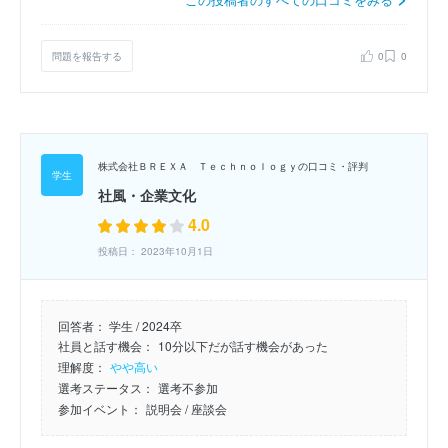
問題を報告する
0
0
株式会社ＢＲＥＸＡ Ｔｅｃｈｎｏｌｏｇｙの口コミ・評判
社風・企業文化
4.0
投稿日： 2023年10月1日
回答者：
学生 / 2024卒
社員と話す機会：
10分以下だが話す機会があった
理解度：
やや高い
選考ステータス：
選考不参加
参加イベント：
説明会
/ 座談会