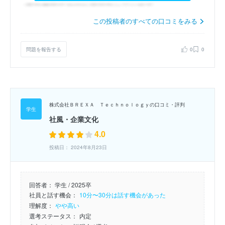
この投稿者のすべての口コミをみる
問題を報告する
0
0
株式会社ＢＲＥＸＡ Ｔｅｃｈｎｏｌｏｇｙの口コミ・評判
社風・企業文化
4.0
投稿日： 2024年8月23日
回答者：
学生 / 2025卒
社員と話す機会：
10分〜30分は話す機会があった
理解度：
やや高い
選考ステータス：
内定