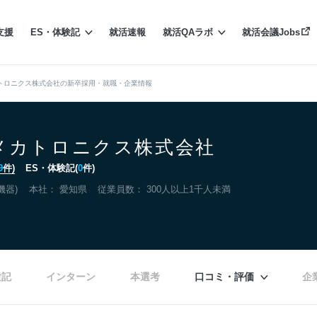
支援
ES・体験記
就活速報
就活QAラボ
就活会議Jobs
トロニクス株式会社の新卒採用・就職・企業情報
メカトロニクス株式会社
9
件)
ES・体験記(
0
件)
機器)
本社：
愛知県
従業員数： 300人以上1千人未満
験記
インターン
本選考
口コミ・評価
企