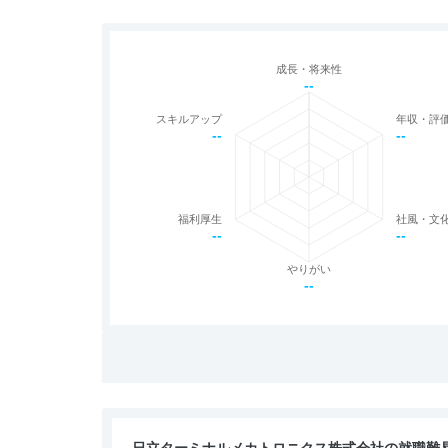
成長・将来性
--
スキルアップ
年収・評
--
--
福利厚生
社風・文
--
--
やりがい
--