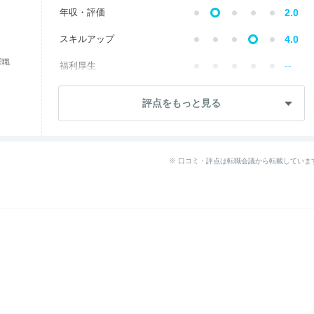
年収・評価
2.0
スキルアップ
4.0
理職
--
福利厚生
成長・将来性
3.0
評点をもっと見る
--
社員・管理職
ワークライフ
3.5
※ 口コミ・評点は転職会議から転載していま
--
女性の働きやすさ
--
入社後のギャップ
--
退職理由