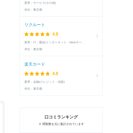
業界：
サービス(その他)
本社：
東京都
リクルート
4.8
業界：
IT・通信(インターネット・Webサービス)
本社：
東京都
楽天カード
4.8
業界：
金融(クレジット・信販)
本社：
東京都
口コミランキング
※ 閲覧数を元に集計されています