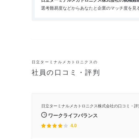
日立ターミナルメカトロニクス株式会社の就職難
選考難易度などからあなたと企業のマッチ度を見
日立ターミナルメカトロニクスの
社員の口コミ・評判
2年頃
日立ターミナルメカトロニクス株式会社の口コミ・評
7月2日
ワークライフバランス
4.0