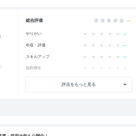
--
総合評価
--
やりがい
価
--
年収・評価
--
スキルアップ
化
--
福利厚生
--
成長・将来性
評点をもっと見る
--
社員・管理職
--
ワークライフ
--
社風・文化
--
女性の働きやすさ