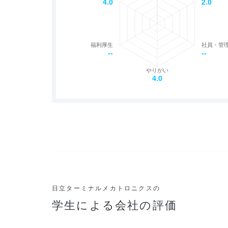
4.0
2.0
福利厚生
社員・管
--
--
やりがい
4.0
日立ターミナルメカトロニクスの
学生による会社の評価