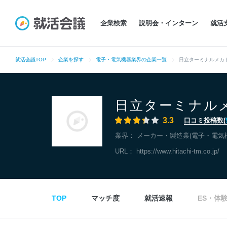
企業検索
説明会・インターン
就活
就活会議TOP
企業を探す
電子・電気機器業界の企業一覧
日立ターミナルメカ
日立ターミナル
3.3
口コミ投稿数(
業界：
メーカー・製造業(電子・電気
URL：
https://www.hitachi-tm.co.jp/
TOP
マッチ度
就活速報
ES・体