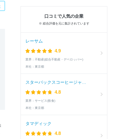
た
口コミで人気の企業
※ 総合評価を元に集計されています
レーサム
4.9
業界：
不動産(総合不動産・デベロッパー)
本社：
東京都
スターバックスコーヒージャパン
4.8
業界：
サービス(飲食)
本社：
東京都
タマディック
株
ミ
4.8