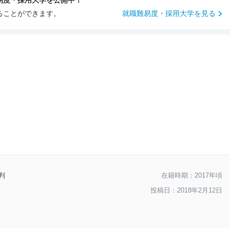
易度・採用大学を公開中！
--
入社後のギャップ
ることができます。
就職難易度・採用大学を見る
--
入社難易度
--
おすすめ度
判
在籍時期：2017年頃
投稿日：2018年2月12日