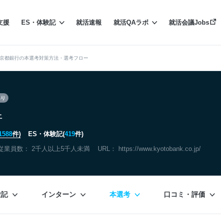
支援
ES・体験記
就活速報
就活QAラボ
就活会議Jobs
京都銀行の本選考対策方法・選考フロー
あり
行
1588
件)
ES・体験記(
419
件)
従業員数： 2千人以上5千人未満
URL：
https://www.kyotobank.co.jp/
験記
インターン
本選考
口コミ・評価