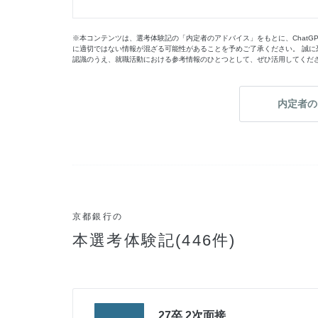
※本コンテンツは、選考体験記の「内定者のアドバイス」をもとに、ChatG
に適切ではない情報が混ざる可能性があることを予めご了承ください。 誠に
認識のうえ、就職活動における参考情報のひとつとして、ぜひ活用してくだ
内定者の
京都銀行の
本選考体験記(446件)
27卒 2次面接