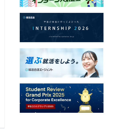
銀行業務全般
Q.
企業研究で行ったことを教えて下さい。
A.
選考通
0
0