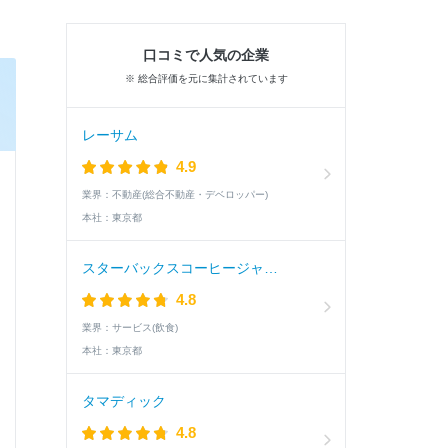
口コミで人気の企業
※ 総合評価を元に集計されています
レーサム
4.9
業界：
不動産(総合不動産・デベロッパー)
本社：
東京都
スターバックスコーヒージャパン
4.8
業界：
サービス(飲食)
本社：
東京都
タマディック
4.8