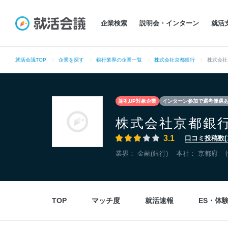
企業検索
説明会・インターン
就活
就活会議TOP
企業を探す
銀行業界の企業一覧
株式会社京都銀行
株式会社
謝礼UP対象企業
インターン参加で選考優遇
株式会社京都銀
3.1
口コミ投稿数(
業界：
金融(銀行)
本社：
京都府
TOP
マッチ度
就活速報
ES・体