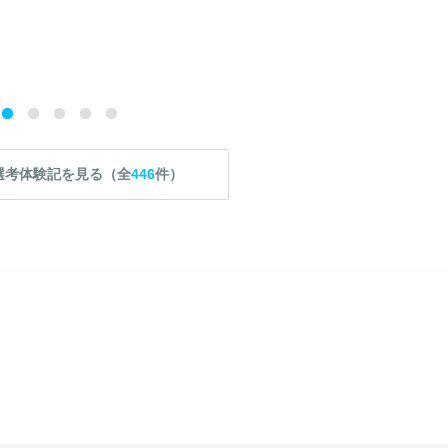
選考体験記を見る（全
446
件）