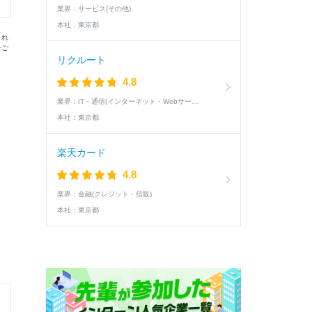
業界：
サービス(その他)
本社：
東京都
まれ
をご
リクルート
4.8
業界：
IT・通信(インターネット・Webサービス)
本社：
東京都
楽天カード
4.8
業界：
金融(クレジット・信販)
本社：
東京都
27卒 内定辞退