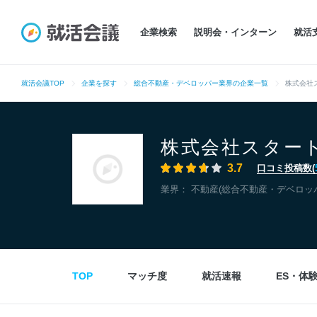
企業検索
説明会・インターン
就活
就活会議TOP
企業を探す
総合不動産・デベロッパー業界の企業一覧
株式会社
株式会社スター
3.7
口コミ投稿数(
業界：
不動産(総合不動産・デベロッ
TOP
マッチ度
就活速報
ES・体