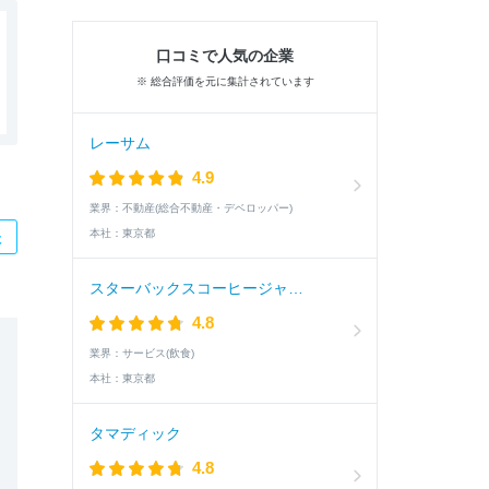
口コミで人気の企業
※ 総合評価を元に集計されています
レーサム
4.9
業界：
不動産(総合不動産・デベロッパー)
本社：
東京都
た
スターバックスコーヒージャパン
4.8
業界：
サービス(飲食)
本社：
東京都
タマディック
4.8