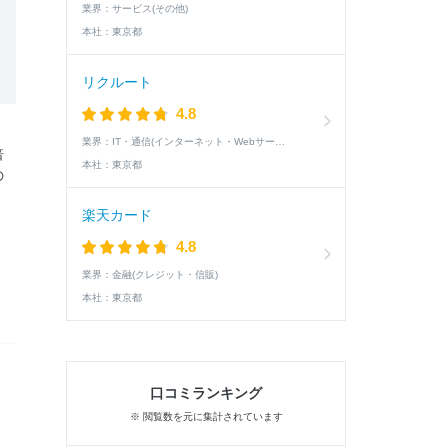
業界：
サービス(その他)
本社：
東京都
リクルート
4.8
業界：
IT・通信(インターネット・Webサービス)
倍
本社：
東京都
の
楽天カード
4.8
業界：
金融(クレジット・信販)
本社：
東京都
口コミランキング
※ 閲覧数を元に集計されています