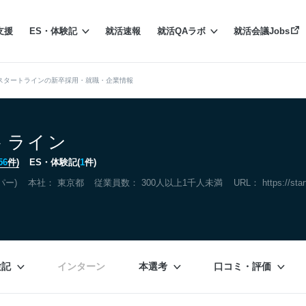
支援
ES・体験記
就活速報
就活QAラボ
就活会議Jobs
スタートラインの新卒採用・就職・企業情報
トライン
56
件)
ES・体験記(
1
件)
パー)
本社：
東京都
従業員数： 300人以上1千人未満
URL：
https://star
験記
インターン
本選考
口コミ・評価