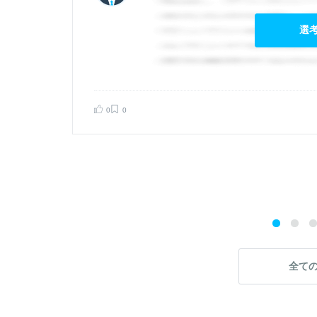
選
0
0
告する
全て