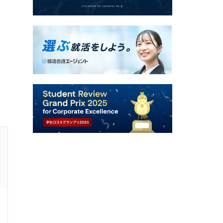
27卒 / 文系 / 女性
エントリー済みの学生の就活速報
志望度