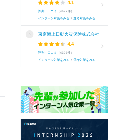
4.1
評判・口コミ
（4697件）
インターン対策をみる
/
選考対策をみる
東京海上日動火災保険株式会社
4.4
評判・口コミ
（4396件）
インターン対策をみる
/
選考対策をみる