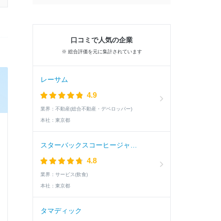
口コミで人気の企業
※ 総合評価を元に集計されています
レーサム
4.9
業界：
不動産(総合不動産・デベロッパー)
本社：
東京都
スターバックスコーヒージャパン
4.8
業界：
サービス(飲食)
本社：
東京都
タマディック