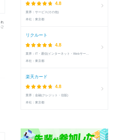
4.8
業界：
サービス(その他)
本社：
東京都
まれ
をご
リクルート
4.8
業界：
IT・通信(インターネット・Webサービス)
本社：
東京都
楽天カード
4.8
業界：
金融(クレジット・信販)
本社：
東京都