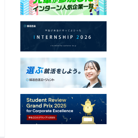
25卒 2次選考
技術系総合職
Q.
企業研究で行ったことを教えて下さい。
A.
選考通
0
0