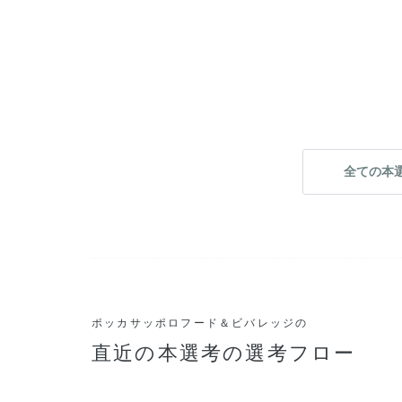
告する
全ての本
ポッカサッポロフード＆ビバレッジの
直近の本選考の選考フロー