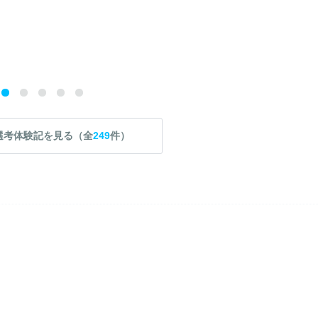
選考体験記を見る（全
249
件）