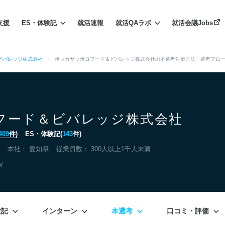
支援
ES・体験記
就活速報
就活QAラボ
就活会議Jobs
ビバレッジ株式会社
ポッカサッポロフード＆ビバレッジ株式会社の本選考対策方法・選考フロ
フード＆ビバレッジ株式会社
409
件)
ES・体験記(
143
件)
本社：
愛知県
従業員数： 300人以上1千人未満
p/
験記
インターン
本選考
口コミ・評価