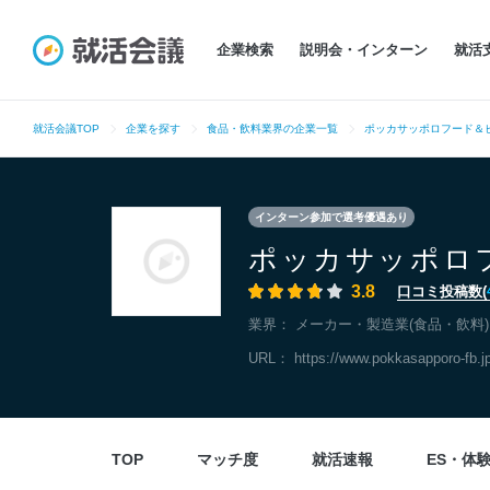
企業検索
説明会・インターン
就活
就活会議TOP
企業を探す
食品・飲料業界の企業一覧
ポッカサッポロフード＆
インターン参加で選考優遇あり
ポッカサッポロ
3.8
口コミ投稿数(
業界：
メーカー・製造業(食品・飲料)
URL：
https://www.pokkasapporo-fb.j
TOP
マッチ度
就活速報
ES・体