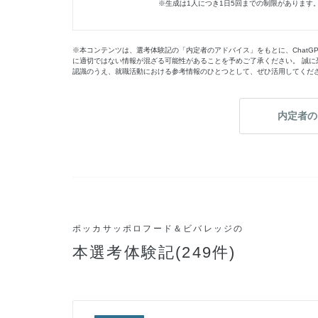
※生成は1人につき1日5回までの制限がありま
※本コンテンツは、選考体験記の「内定者のアドバイス」をもとに、ChatG
に適切ではない情報が混ざる可能性があることを予めご了承ください。 誠に
認識のうえ、就職活動における参考情報のひとつとして、ぜひ活用してくだ
内定者の
ポッカサッポロフード＆ビバレッジの
本選考体験記(249件)