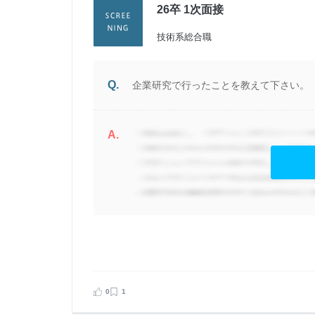
26卒 1次面接
 非公開
技術系総合職
Q.
企業研究で行ったことを教えて下さい。
A.
ロ
し
ま
こ
0
1
見る