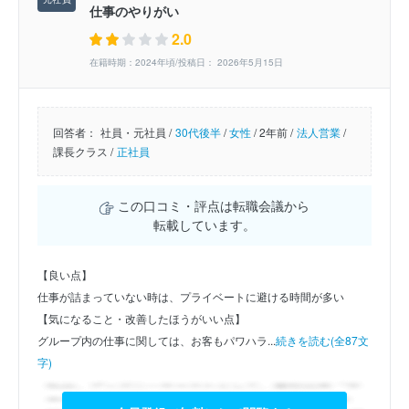
仕事のやりがい
2.0
在籍時期：2024年頃/投稿日： 2026年5月15日
回答者：
社員・元社員 /
30代後半
/
女性
/
2年前 /
法人営業
/
課長クラス /
正社員
この口コミ・評点は転職会議から
転載しています。
【良い点】
仕事が詰まっていない時は、プライベートに避ける時間が多い
【気になること・改善したほうがいい点】
グループ内の仕事に関しては、お客もパワハラ...
続きを読む(全87文
字)