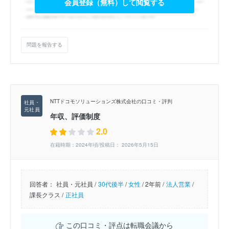
会員登録（無料）して閲覧する
問題を報告する
NTTドコモソリューションズ株式会社の口コミ・評判
年収、評価制度
2.0
在籍時期：2024年頃/投稿日： 2026年5月15日
回答者：
社員・元社員 /
30代後半
/
女性
/
2年前 /
法人営業
/
課長クラス /
正社員
この口コミ・評点は転職会議から