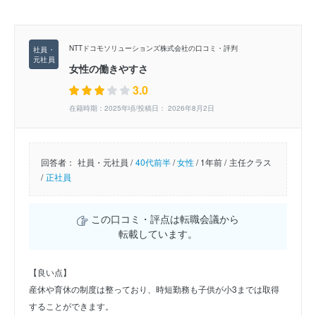
NTTドコモソリューションズ株式会社の口コミ・評判
女性の働きやすさ
3.0
在籍時期：2025年頃/投稿日： 2026年8月2日
回答者：
社員・元社員 /
40代前半
/
女性
/
1年前 /
主任クラス
/
正社員
この口コミ・評点は転職会議から
転載しています。
【良い点】
産休や育休の制度は整っており、時短勤務も子供が小3までは取得
することができます。