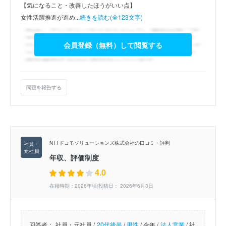
【気になること・改善したほうがいい点】
女性活躍推進が進め...
続きを読む(全123文字)
会員登録（無料）して閲覧する
問題を報告する
NTTドコモソリューションズ株式会社の口コミ・評判
年収、評価制度
4.0
在籍時期：2026年頃/投稿日： 2026年6月3日
回答者：
社員・元社員 /
20代後半
/
男性
/
今年 /
法人営業
/
社