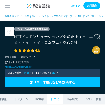
無料登録
ログイン
就活会議TOP
企業を探す
ソフトウェア業界の企業一覧
NTTドコモソリューショ
インターン参加で選考優遇あり
NTTドコモソリューションズ株式会社（旧：エ
ヌ・ティ・ティ・コムウェア株式会社）
4.5
東京都
IT・通信(ソフトウェア)
5千人以上1万人未満
https://www.nttcom.co.jp/
口コミ投稿数（
1655
件）
ES・体験記（
1287
件）
ES・体験記などを投稿する
体験記
インターン
本選考
口コミ
企業研究
イベント情報