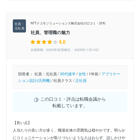
NTTドコモソリューションズ株式会社の口コミ・評判
社員、管理職の魅力
4.0
在籍時期：2025年頃/投稿日： 2025年11月10日
回答者：
社員・元社員 /
30代後半
/
女性
/
1年前 /
アプリケー
ション設計(汎用機)
/
社員クラス /
正社員
この口コミ・評点は転職会議から
転載しています。
【良い点】
人当たりの良い方が多く、職場全体の雰囲気は穏やかです。明らか
にコミュニケーションが取りづらいような人はおらず、話しかけや