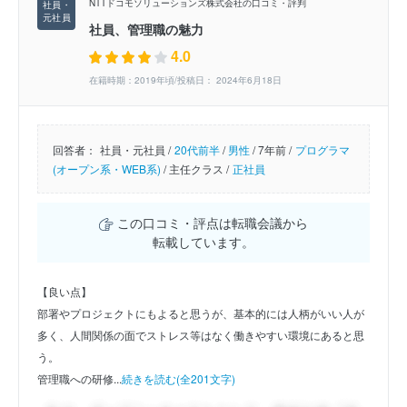
NTTドコモソリューションズ株式会社の口コミ・評判
社員、管理職の魅力
4.0
在籍時期：2019年頃/投稿日： 2024年6月18日
回答者：
社員・元社員 /
20代前半
/
男性
/
7年前 /
プログラマ
(オープン系・WEB系)
/
主任クラス /
正社員
この口コミ・評点は転職会議から
転載しています。
【良い点】
部署やプロジェクトにもよると思うが、基本的には人柄がいい人が
多く、人間関係の面でストレス等はなく働きやすい環境にあると思
う。
管理職への研修...
続きを読む(全201文字)