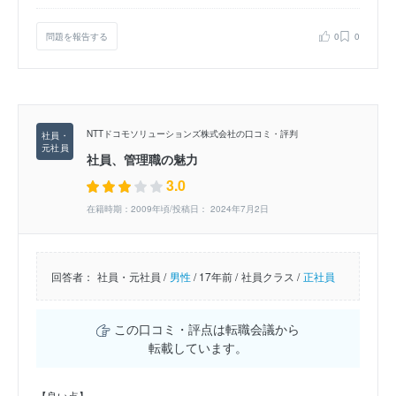
問題を報告する
0
0
NTTドコモソリューションズ株式会社の口コミ・評判
社員、管理職の魅力
3.0
在籍時期：2009年頃/投稿日： 2024年7月2日
回答者：
社員・元社員 /
男性
/
17年前 /
社員クラス /
正社員
この口コミ・評点は転職会議から
転載しています。
【良い点】