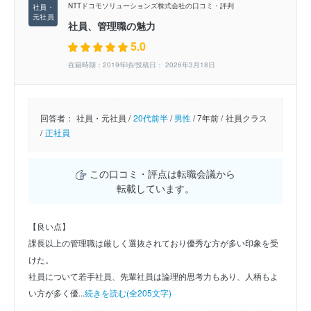
NTTドコモソリューションズ株式会社の口コミ・評判
社員、管理職の魅力
5.0
在籍時期：2019年頃/投稿日： 2026年3月18日
回答者：
社員・元社員 /
20代前半
/
男性
/
7年前 /
社員クラス
/
正社員
この口コミ・評点は転職会議から
転載しています。
【良い点】
課長以上の管理職は厳しく選抜されており優秀な方が多い印象を受
けた。
社員について若手社員、先輩社員は論理的思考力もあり、人柄もよ
い方が多く優...
続きを読む(全205文字)