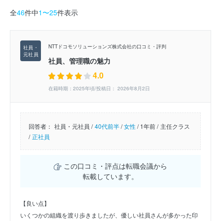
全
46
件中
1〜25
件表示
NTTドコモソリューションズ株式会社の口コミ・評判
社員、管理職の魅力
4.0
在籍時期：2025年頃/投稿日： 2026年8月2日
回答者：
社員・元社員 /
40代前半
/
女性
/
1年前 /
主任クラス
/
正社員
この口コミ・評点は転職会議から
転載しています。
【良い点】
いくつかの組織を渡り歩きましたが、優しい社員さんが多かった印