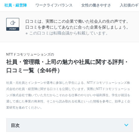
社員・経営陣
ワークライフバランス
女性の働きやすさ
入社後のギ
口コミは、実際にこの企業で働いた社会人の生の声です。
口コミを参考にしてあなたに合った企業を探しましょう。
※ この口コミは転職会議から転載しています。
NTTドコモソリューションズの
社員・管理職・上司の魅力や社風に関する評判・
口コミ一覧（全46件）
社員・元社員とインターンや選考に参加した学生による、NTTドコモソリューションズ株
式会社の社員・経営陣に関する口コミを公開しています。実際にNTTドコモソリューショ
ンズ株式会社で働いていた方だからこそわかる仕事のやりがいや福利厚生、学生が就活を
通して感じた事業の将来性、そこから読み取れる社風といった情報を参考に、効率よく企
業研究を進めてください。
目次