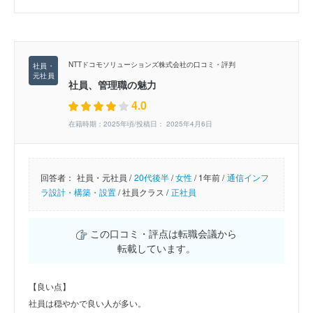
NTTドコモソリューションズ株式会社の口コミ・評判
社員、管理職の魅力
4.0
在籍時期：2025年頃/投稿日： 2025年4月6日
回答者：
社員・元社員 /
20代後半
/
女性
/
1年前 /
通信インフ
ラ設計・構築・設置
/
社員クラス /
正社員
この口コミ・評点は転職会議から
転載しています。
【良い点】
社員は穏やかで良い人が多い。