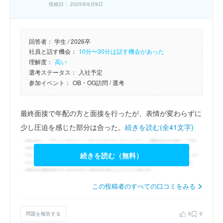
投稿日： 2025年6月9日
回答者：
学生 / 2026卒
社員と話す機会：
10分〜30分は話す機会があった
理解度：
高い
選考ステータス：
入社予定
参加イベント：
OB・OG訪問
/ 選考
最終面接で年配の方と面接を行ったが、表情が変わらずに
少し圧迫を感じた部分は合った。
続きを読む(全41文字)
続きを読む（無料）
この投稿者のすべての口コミをみる
問題を報告する
0
0