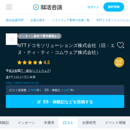
無料登録
ログイン
就活会議TOP
企業を探す
ソフトウェア業界の企業一覧
NTTドコモソリューショ
インターン参加で選考優遇あり
NTTドコモソリューションズ株式会社（旧：エ
ヌ・ティ・ティ・コムウェア株式会社）
4.5
東京都
IT・通信(ソフトウェア)
5千人以上1万人未満
https://www.nttcom.co.jp/
口コミ投稿数（
1655
件）
ES・体験記（
1287
件）
ES・体験記などを投稿する
体験記
インターン
本選考
口コミ
企業研究
イベント情報