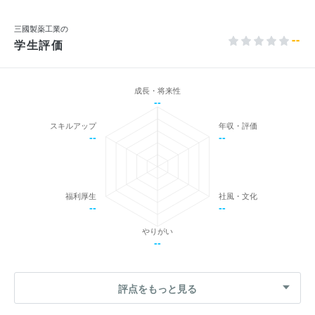
三國製薬工業の
--
学生評価
成長・将来性
--
スキルアップ
年収・評価
--
--
福利厚生
社風・文化
--
--
やりがい
--
評点をもっと見る