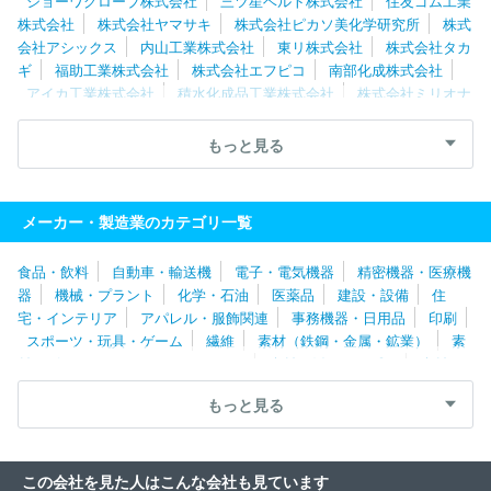
ショーワグローブ株式会社
三ツ星ベルト株式会社
住友ゴム工業
株式会社
株式会社ヤマサキ
株式会社ピカソ美化学研究所
株式
会社アシックス
内山工業株式会社
東リ株式会社
株式会社タカ
ギ
福助工業株式会社
株式会社エフピコ
南部化成株式会社
アイカ工業株式会社
積水化成品工業株式会社
株式会社ミリオナ
化粧品
株式会社森創
ホーユー株式会社
株式会社ナリス化粧
品
ナトコ株式会社
大塚化学株式会社
コタ株式会社
サカタ
もっと見る
インクス株式会社
株式会社イノアックコーポレーション
株式会
社ＹＣＨ１２
エア・ウォーター株式会社
住友精化株式会社
ジ
ット株式会社
株式会社タカギセイコー
共和レザー株式会社
株
メーカー・製造業のカテゴリ一覧
式会社シャンソン化粧品
株式会社桃谷順天館
上野製薬株式会社
株式会社マンダム
株式会社カネカ
小島プレス工業株式会社
食品・飲料
自動車・輸送機
電子・電気機器
精密機器・医療機
ヤナセ製油株式会社
住友理工株式会社
株式会社日本触媒
三
器
機械・プラント
化学・石油
医薬品
建設・設備
住
洋化成工業株式会社
エスケー化研株式会社
株式会社ミルボン
宅・インテリア
アパレル・服飾関連
事務機器・日用品
印刷
尾池工業株式会社
ニッコー株式会社
フジデノロ株式会社
山
スポーツ・玩具・ゲーム
繊維
素材（鉄鋼・金属・鉱業）
素
下ゴム株式会社
アイリスオーヤマ株式会社
東邦工業株式会社
材（ゴム・ガラス・セラミックス）
素材（紙・パルプ）
素材
メルテックス株式会社
丸善石油化学株式会社
ＪＳＲ株式会社
（その他）
農林・水産
たばこ・飼料
その他
田島ルーフィング株式会社
株式会社ブリヂストン
株式会社吉野
もっと見る
工業所
日本カーバイド工業株式会社
ポーラ化成工業株式会社
株式会社資生堂
天昇電気工業株式会社
エステー株式会社
コ
スメテックスローランド株式会社
アールエム東セロ株式会社
住
この会社を見た人はこんな会社も見ています
友化学株式会社
信越化学工業株式会社
長谷川香料株式会社
株