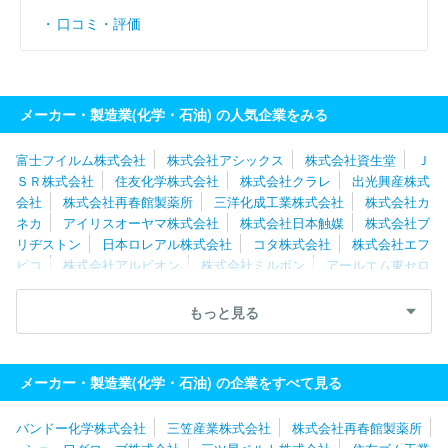
口コミ・評価
メーカー・製造業(化学・石油) の人気企業をみる
富士フイルム株式会社
株式会社アシックス
株式会社資生堂
Ｊ
ＳＲ株式会社
住友化学株式会社
株式会社クラレ
出光興産株式
会社
株式会社再春館製薬所
三洋化成工業株式会社
株式会社カ
ネカ
アイリスオーヤマ株式会社
株式会社日本触媒
株式会社ブ
リヂストン
日本ロレアル株式会社
コタ株式会社
株式会社エフ
ピコ
株式会社アルビオン
株式会社ミルボン
アールエム東セロ
株式会社
エア・ウォーター株式会社
日本ゼオン株式会社
株式
会社タカギ
住友理工株式会社
信越化学工業株式会社
株式会社
もっと見る
ナリス化粧品
三ツ星ベルト株式会社
大正製薬株式会社
住友ゴ
ム工業株式会社
積水化成品工業株式会社
小島プレス工業株式会
社
メーカー・製造業(化学・石油) の企業をすべて見る
バンドー化学株式会社
三笠産業株式会社
株式会社再春館製薬所