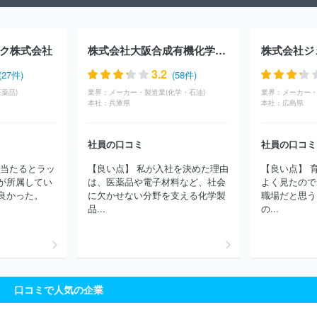
式会社ＡＤＥＫＡ
ＪＮＣ株式会社
株式会社トクヤマ
吉田プラ
工業株式会社
中国塗料株式会社
東ソー株式会社
ニチバン株式
会社
日本ロレアル株式会社
ＵＢＥ株式会社
東洋エンジニアリ
ク株式会社
株式会社大阪合成有機化学研究所
株式会社ジ
ング株式会社
ＥＮＥＯＳ株式会社
ジェイオーコスメティックス
株式会社
日本曹達株式会社
日本ゼオン株式会社
株式会社アル
3.2
(27件)
(58件)
ビオン
エヌ・イーケムキャット株式会社
横浜ゴム株式会社
ラ
薬品)
業界：
メーカー・製造業(化学・石油)
業界：
イオン株式会社
出光興産株式会社
株式会社クラレ
大日精化工
本社：
兵庫県
本社：
広島県
業株式会社
東京応化工業株式会社
富士フイルム株式会社
株式
会社シーボン
ＺＡＣＲＯＳ株式会社
住友ベークライト株式会社
竹本容器株式会社
日油株式会社
日本パーカライジング株式会
社員の口コミ
社員の口コミ
社
株式会社ウテナ
大正製薬株式会社
株式会社ニフコ
株式
に当たるとラッ
【良い点】 私が入社を決めた理由
【良い点】 
会社フコク
東洋合成工業株式会社
ほか(3282件)
が所属してい
は、医薬品や電子材料など、社会
よく見たので
良かった。
に欠かせない分野を支える化学製
職場だと思う
品...
の...
口コミで人気の企業