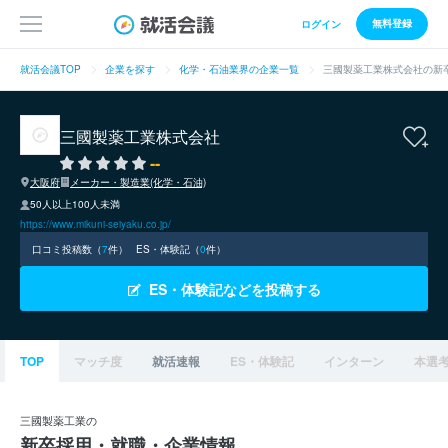
無料登録
ログイン
就活会議TOP
企業を探す
化学・石油業界の企業一覧
三國製薬工業株式会社の新
三國製薬工業株式会社
--
大阪府
メーカー・製造業(化学・石油)
50人以上100人未満
https://www.mikuni-seiyaku.co.jp/
口コミ投稿数（
7
件）
ES・体験記（
0
件）
ES・体験記などを投稿する
TOP
マッチ度
就活速報
ES・体験記
インターン
本選
三國製薬工業の
新卒採用・就職・企業情報