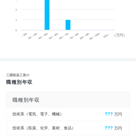
2
1
0
~ 300
701 ~ 800
301 ~ 400
801 ~ 900
401 ~ 500
901 ~ 1000
501 ~ 600
601 ~ 700
1001 ~
（万円）
三國製薬工業の
職種別年収
職種別年収
技術系（電気、電子、機械）
???
万円
技術系（医薬、化学、素材、食品）
???
万円