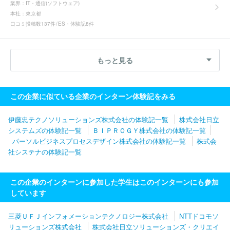
業界：
IT・通信(ソフトウェア)
本社：
東京都
口コミ投稿数
137件
ES・体験記
8件
もっと見る
この企業に似ている企業のインターン体験記をみる
伊藤忠テクノソリューションズ株式会社の体験記一覧
株式会社日立
システムズの体験記一覧
ＢＩＰＲＯＧＹ株式会社の体験記一覧
パーソルビジネスプロセスデザイン株式会社の体験記一覧
株式会
社システナの体験記一覧
この企業のインターンに参加した学生はこのインターンにも参加
しています
三菱ＵＦＪインフォメーションテクノロジー株式会社
NTTドコモソ
リューションズ株式会社
株式会社日立ソリューションズ・クリエイ