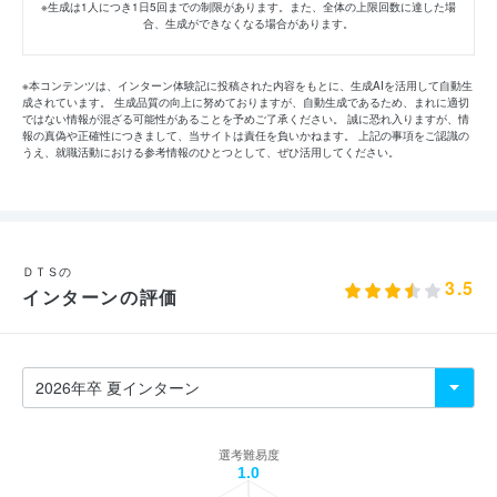
※生成は1人につき1日5回までの制限があります。また、全体の上限回数に達した場
合、生成ができなくなる場合があります。
※本コンテンツは、インターン体験記に投稿された内容をもとに、生成AIを活用して自動生
成されています。 生成品質の向上に努めておりますが、自動生成であるため、まれに適切
ではない情報が混ざる可能性があることを予めご了承ください。 誠に恐れ入りますが、情
報の真偽や正確性につきまして、当サイトは責任を負いかねます。 上記の事項をご認識の
うえ、就職活動における参考情報のひとつとして、ぜひ活用してください。
ＤＴＳの
3.5
インターンの評価
選考難易度
1.0