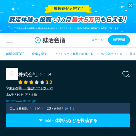
無料登録
ログイン
就活会議TOP
企業を探す
ソフトウェア業界の企業一覧
株式会社ＤＴＳ
株式
株式会社ＤＴＳ
3.2
東京都
IT・通信(ソフトウェア)
5千人以上1万人未満
https://www.dts.co.jp/
口コミ投稿数（
1484
件）
ES・体験記（
91
件）
ES・体験記などを投稿する