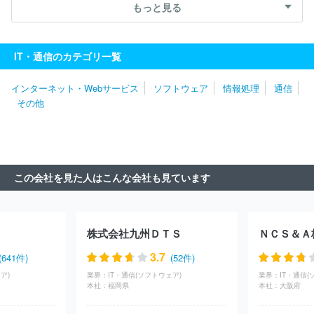
式会社日立システムズ
三菱ＵＦＪインフォメーションテクノロジー
もっと見る
株式会社
キヤノンＩＴソリューションズ株式会社
株式会社バン
ダイナムコエンターテインメント
パーソルビジネスプロセスデザイ
ン株式会社
株式会社ＪＳＯＬ
株式会社カプコン
みずほリサー
IT・通信のカテゴリ一覧
チ＆テクノロジーズ株式会社
株式会社セガ
株式会社ＢＲＥＸ
Ａ Ｔｅｃｈｎｏｌｏｇｙ
株式会社システナ
株式会社スクウェ
インターネット・Webサービス
ソフトウェア
情報処理
通信
ア・エニックス
株式会社ＮＴＴデータ・アイ
株式会社電通総研
その他
株式会社トヨタシステムズ
ニッセイ情報テクノロジー株式会社
東京海上日動システムズ株式会社
日本タタ・コンサルタンシー・
サービシズ株式会社
エフサステクノロジーズ株式会社
株式会社
Ｃｙｇａｍｅｓ
株式会社ジャステック
株式会社ＳＨＩＦＴ
株
式会社あとらす二十一
株式会社インテック
サイボウズ株式会社
この会社を見た人はこんな会社も見ています
日本ビジネスシステムズ株式会社
株式会社コーエーテクモゲーム
ス
シンプレクス株式会社
ＮＴＴデータルウィーブ株式会社
コ
ムチュア株式会社
株式会社シティ・コム
株式会社日立ソリュー
ションズ・クリエイト
株式会社ＮＴＴデータ・フィナンシャルテク
株式会社九州ＤＴＳ
ＮＣＳ＆Ａ
ノロジー
3.7
(641件)
(52件)
ア)
業界：
IT・通信(ソフトウェア)
業界：
IT・通信(
本社：
福岡県
本社：
大阪府