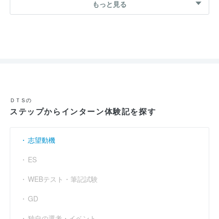
26卒 夏インターン
もっと見る
問題解決プログラムを通じて、SEに必要な対話力と提
案力を学ぶ仕事体験コース
応募
選考フロー :
実施時期 : 2024年8月開催 / 期間 : 1日間 / コース : SEに求められる
コミュニケーション能力と提案力を知る
ＤＴＳの
ステップからインターン体験記を探す
参加人数 : 30人
参加学生の大学 :
日東駒専やMARCHなど幅広い大学の方が参加し
ていた。特に工業系の大学生が多いなと感じました。
志望動機
インターンシップへの参加が本選考でも有利になると思いました
ES
か？ : いいえ
WEBテスト・筆記試験
GD
26卒 夏インターン
独自の選考・イベント