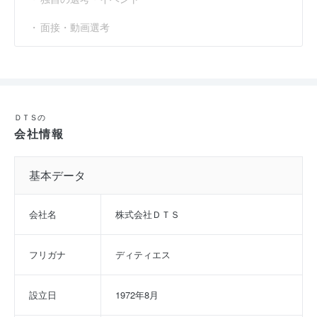
SEに求められるコミュニケーション能力と提案力を知
る
面接・動画選考
応募
選考フロー :
実施時期 : 2024年7月開催 / 期間 : 1日間 / コース : SEに求められる
コミュニケーション能力と提案力を知る
ＤＴＳの
会社情報
参加人数 : 30人
参加学生の大学 :
自己紹介の場はありましたが学歴を言わなかった
基本データ
ので分かりません。
インターンシップへの参加が本選考でも有利になると思いました
か？ : いいえ
会社名
株式会社ＤＴＳ
フリガナ
ディティエス
設立日
1972年8月