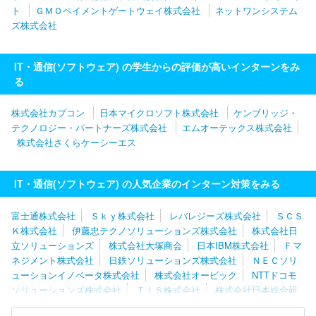
ト
ＧＭＯペイメントゲートウェイ株式会社
ネットワンシステム
ズ株式会社
IT・通信(ソフトウェア) の学生からの評価が高いインターンをみ
る
株式会社カプコン
日本マイクロソフト株式会社
ケンブリッジ・
テクノロジー・パートナーズ株式会社
エムオーテックス株式会社
株式会社さくらケーシーエス
IT・通信(ソフトウェア) の人気企業のインターン対策をみる
富士通株式会社
Ｓｋｙ株式会社
レバレジーズ株式会社
ＳＣＳ
Ｋ株式会社
伊藤忠テクノソリューションズ株式会社
株式会社日
立ソリューションズ
株式会社大塚商会
日本IBM株式会社
Ｆマ
ネジメント株式会社
日鉄ソリューションズ株式会社
ＮＥＣソリ
ューションイノベータ株式会社
株式会社オービック
NTTドコモ
ソリューションズ株式会社
ＴＩＳ株式会社
株式会社日本総合研
究所
トランス・コスモス株式会社
ＢＩＰＲＯＧＹ株式会社
株