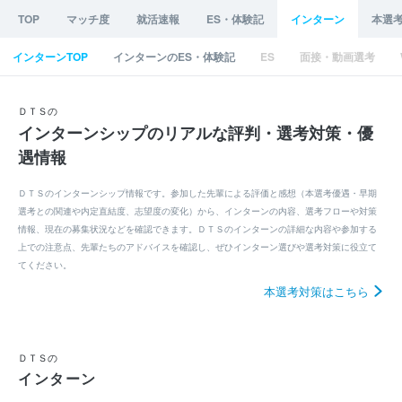
TOP
マッチ度
就活速報
ES・体験記
インターン
本選
インターンTOP
インターンのES・体験記
ES
面接・動画選考
ＤＴＳの
インターンシップのリアルな評判・選考対策・優
遇情報
ＤＴＳのインターンシップ情報です。参加した先輩による評価と感想（本選考優遇・早期
選考との関連や内定直結度、志望度の変化）から、インターンの内容、選考フローや対策
情報、現在の募集状況などを確認できます。ＤＴＳのインターンの詳細な内容や参加する
上での注意点、先輩たちのアドバイスを確認し、ぜひインターン選びや選考対策に役立て
てください。
本選考対策はこちら
ＤＴＳの
インターン