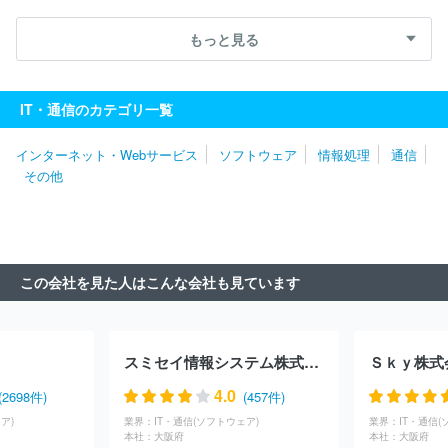
究所
トランス・コスモス株式会社
ＢＩＰＲＯＧＹ株式会社
株
式会社日立システムズ
三菱ＵＦＪインフォメーションテクノロジー
もっと見る
株式会社
株式会社バンダイナムコエンターテインメント
パーソ
ルビジネスプロセスデザイン株式会社
株式会社ＪＳＯＬ
株式会
社カプコン
みずほリサーチ＆テクノロジーズ株式会社
株式会社
IT・通信のカテゴリ一覧
セガ
株式会社ＢＲＥＸＡ Ｔｅｃｈｎｏｌｏｇｙ
株式会社シス
テナ
株式会社スクウェア・エニックス
株式会社ＮＴＴデータ・
インターネット・Webサービス
ソフトウェア
情報処理
通信
アイ
株式会社電通総研
株式会社トヨタシステムズ
ニッセイ情
その他
報テクノロジー株式会社
東京海上日動システムズ株式会社
日本
タタ・コンサルタンシー・サービシズ株式会社
エフサステクノロジ
ーズ株式会社
株式会社Ｃｙｇａｍｅｓ
株式会社ジャステック
株式会社ＳＨＩＦＴ
株式会社あとらす二十一
株式会社インテッ
ク
株式会社ＤＴＳ
サイボウズ株式会社
日本ビジネスシステム
この会社を見た人はこんな会社も見ています
ズ株式会社
株式会社コーエーテクモゲームス
シンプレクス株式
会社
ＮＴＴデータルウィーブ株式会社
コムチュア株式会社
株
式会社シティ・コム
株式会社日立ソリューションズ・クリエイト
株式会社ＮＴＴデータ・フィナンシャルテクノロジー
スミセイ情報システム株式会社
Ｓｋｙ株式
4.0
(2698件)
(457件)
ア)
業界：
IT・通信(ソフトウェア)
業界：
IT・通信(
本社：
大阪府
本社：
大阪府