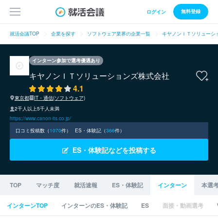
無料登録
ログイン
就活会議TOP
企業を探す
ソフトウェア業界の企業一覧
キヤノンＩＴソリューシ
インターン参加で選考優遇あり
キヤノンＩＴソリューションズ株式会社
4.1
東京都
IT・通信(ソフトウェア)
2千人以上5千人未満
https://www.canon-its.co.jp/
口コミ投稿数（
1070
件）
ES・体験記（
366
件）
ES・体験記などを投稿する
TOP
マッチ度
就活速報
ES・体験記
インターン
本選
インターンTOP
インターンのES・体験記
ES
面接・動画選考