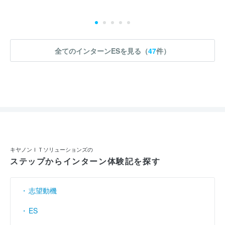
エントリーシート
応募
選考フロー :
全てのインターンESを見る（
47
件）
実施時期 : 2025年8月開催 / 期間 : 5日間 / インターンの形式 : 短期プ
ロジェクト（業務体験） / コース : 5dayインターンシップ「開発！
ローコードでシステム構築」 / 職種 : システムエンジニア
参加人数 : 10人
参加学生の大学 :
大学名は忘れてしまいましたが、参加者は理系の
学生だけでした。
インターンシップへの参加が本選考でも有利になると思いました
か？ : はい
キヤノンＩＴソリューションズの
ステップからインターン体験記を探す
志望動機
ES