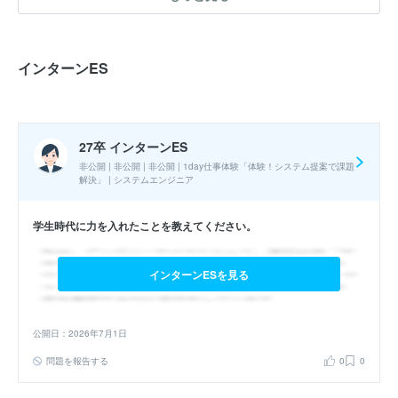
損害保険会社の査定員割り当てシステムの改善提案
エントリーシート
選考フロー :
インターンES
実施時期 : 2025年11月開催 / 期間 : 1日間 / インターンの形式 : ワー
ク・ケーススタディ / コース : 1day仕事体験「体験！システム提案
27卒 インターンES
で課題解決」
非公開 | 非公開 | 非公開 | 1day仕事体験「体験！システム提案で課題
解決」 | システムエンジニア
参加人数 : 20人
参加学生の大学 :
情報系学部・院生が中心だったが、文系学生も一
学生時代に力を入れたことを教えてください。
定数参加していた。
インターンシップへの参加が本選考でも有利になると思いました
インターンESを見る
か？ : はい
公開日：2026年7月1日
27卒 夏インターン
問題を報告する
0
0
WebPerformer-NXを用いたローコード開発