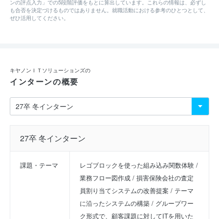
ンの評点入力」での5段階評価をもとに算出しています。これらの情報は、必ずし
も合否を決定づけるものではありません。就職活動における参考のひとつとして、
ぜひ活用してください。
キヤノンＩＴソリューションズの
インターンの概要
27卒 冬インターン
課題・テーマ
レゴブロックを使った組み込み関数体験 / 
業務フロー図作成 / 損害保険会社の査定
員割り当てシステムの改善提案 / テーマ
に沿ったシステムの構築 / グループワー
ク形式で、顧客課題に対してITを用いた