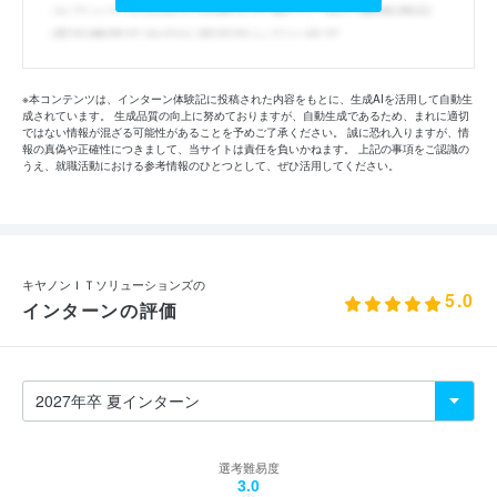
※本コンテンツは、インターン体験記に投稿された内容をもとに、生成AIを活用して自動生
成されています。 生成品質の向上に努めておりますが、自動生成であるため、まれに適切
ではない情報が混ざる可能性があることを予めご了承ください。 誠に恐れ入りますが、情
報の真偽や正確性につきまして、当サイトは責任を負いかねます。 上記の事項をご認識の
うえ、就職活動における参考情報のひとつとして、ぜひ活用してください。
キヤノンＩＴソリューションズの
5.0
インターンの評価
選考難易度
3.0