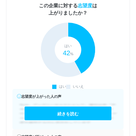
この企業に対する
志望度
は
上がりましたか？
はい
42
%
はい
いいえ
志望度が上がった人の声
続きを読む