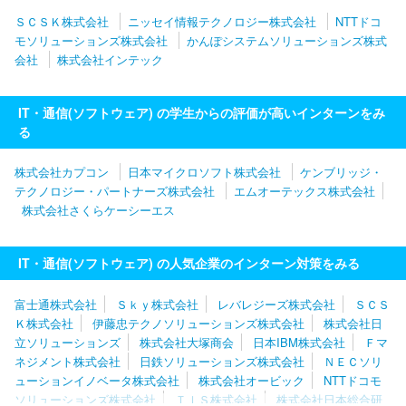
ＳＣＳＫ株式会社
ニッセイ情報テクノロジー株式会社
NTTドコ
モソリューションズ株式会社
かんぽシステムソリューションズ株式
会社
株式会社インテック
IT・通信(ソフトウェア) の学生からの評価が高いインターンをみ
る
株式会社カプコン
日本マイクロソフト株式会社
ケンブリッジ・
テクノロジー・パートナーズ株式会社
エムオーテックス株式会社
株式会社さくらケーシーエス
IT・通信(ソフトウェア) の人気企業のインターン対策をみる
富士通株式会社
Ｓｋｙ株式会社
レバレジーズ株式会社
ＳＣＳ
Ｋ株式会社
伊藤忠テクノソリューションズ株式会社
株式会社日
立ソリューションズ
株式会社大塚商会
日本IBM株式会社
Ｆマ
ネジメント株式会社
日鉄ソリューションズ株式会社
ＮＥＣソリ
ューションイノベータ株式会社
株式会社オービック
NTTドコモ
ソリューションズ株式会社
ＴＩＳ株式会社
株式会社日本総合研