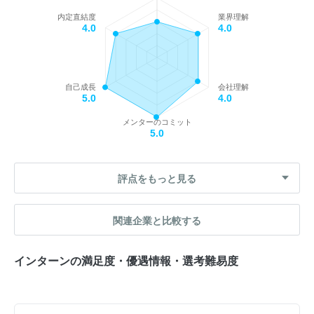
内定直結度
業界理解
4.0
4.0
自己成長
会社理解
5.0
4.0
メンターのコミット
5.0
評点をもっと見る
関連企業と比較する
インターンの満足度・優遇情報・選考難易度