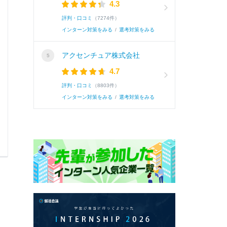
4.3
生」を掲げ、公共や金融業界へのサービスを展
評判・口コミ
（7274件）
大...
続きを読む(全442文字)
インターン対策をみる
/
選考対策をみる
アクセンチュア株式会社
続き
4.7
評判・口コミ
（8803件）
インターン対策をみる
/
選考対策をみる
0
0