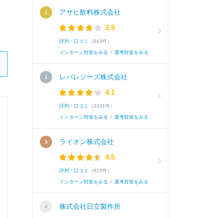
アサヒ飲料株式会社
3.9
評判・口コミ
（643件）
インターン対策をみる
/
選考対策をみる
レバレジーズ株式会社
4.1
評判・口コミ
（2331件）
株式会社アイネス
インターン対策をみる
/
選考対策をみる
総合職（システムエンジニア）
ライオン株式会社
4.5
Q.
志望動機
評判・口コミ
（810件）
インターン対策をみる
/
選考対策をみる
A.
私は「人々が安心して生活を営むために必要不可
株式会社日立製作所
じて社会の幅広い分野に貢献できる点に魅力を