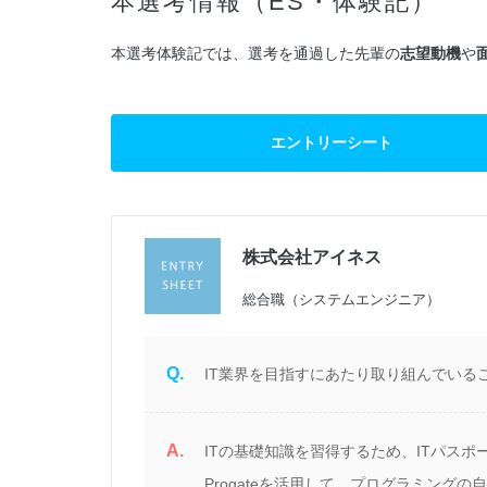
本選考情報（ES・体験記）
本選考体験記では、選考を通過した先輩の
志望動機
や
エントリーシート
株式会社アイネス
過
総合職（システムエンジニア）
Q.
IT業界を目指すにあたり取り組んでいるこ
A.
当
ITの基礎知識を習得するため、ITパス
英
Progateを活用して、プログラミングの