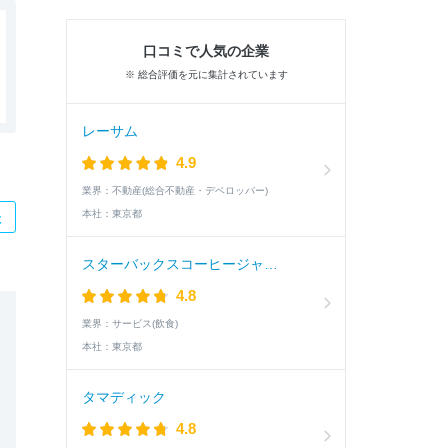
口コミで人気の企業
※ 総合評価を元に集計されています
レーサム
4.9
業界：
不動産(総合不動産・デベロッパー)
本社：
東京都
た
スターバックスコーヒージャパン
4.8
業界：
サービス(飲食)
本社：
東京都
タマディック
4.8