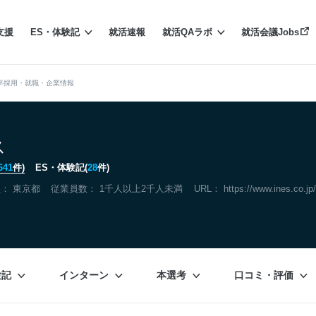
支援
ES・体験記
就活速報
就活QAラボ
就活会議Jobs
卒採用・就職・企業情報
ス
641
件)
ES・体験記(
28
件)
社：
東京都
従業員数： 1千人以上2千人未満
URL：
https://www.ines.co.jp/
験記
インターン
本選考
口コミ・評価