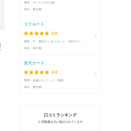
業界：
サービス(その他)
本社：
東京都
リクルート
4.8
業界：
IT・通信(インターネット・Webサービス)
選
本社：
東京都
ど
楽天カード
4.8
業界：
金融(クレジット・信販)
本社：
東京都
口コミランキング
※ 閲覧数を元に集計されています