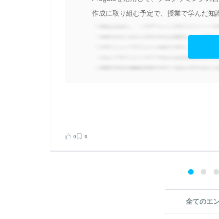
英
作成に取り組む予定で、授業で学んだ知識
目
点
。
見る
告する
0
0
全てのエ