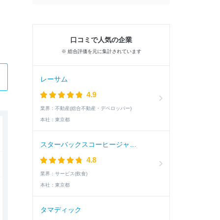
口コミで人気の企業
※ 総合評価を元に集計されています
レーサム
4.9
業界：
不動産(総合不動産・デベロッパー)
本社：
東京都
スターバックスコーヒージャパン
4.8
業界：
サービス(飲食)
本社：
東京都
タマディック