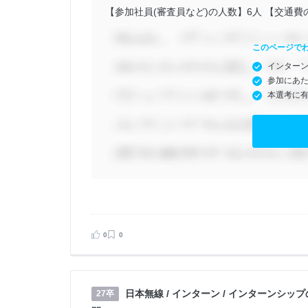
【参加社員(審査員など)の人数】6人 【交通費の
このページで
インター
参加にあ
本選考に
0
0
日本無線 / インターン / インターンシップの
27卒