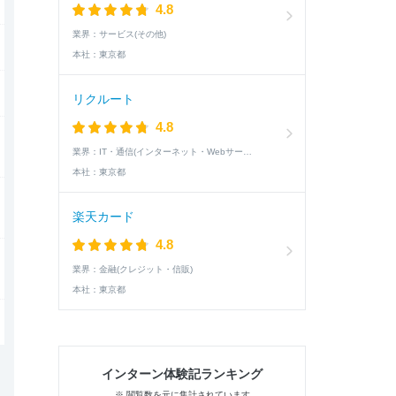
4.8
業界：
サービス(その他)
本社：
東京都
リクルート
4.8
業界：
IT・通信(インターネット・Webサービス)
本社：
東京都
楽天カード
4.8
業界：
金融(クレジット・信販)
本社：
東京都
インターン体験記ランキング
※ 閲覧数を元に集計されています