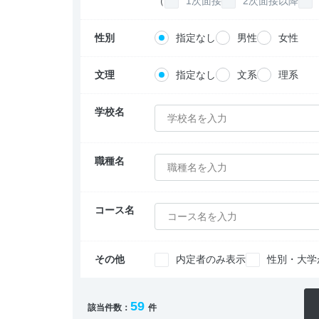
（
1次面接
2次面接以降
性別
指定なし
男性
女性
文理
指定なし
文系
理系
学校名
学校名を入力
職種名
職種名を入力
コース名
コース名を入力
その他
内定者のみ表示
性別・大学
59
該当件数：
件