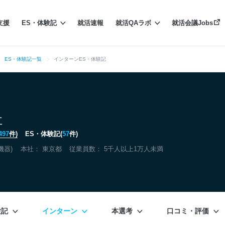
支援
ES・体験記
就活速報
就活QAラボ
就活会議Jobs
ES・体験記一覧
インターンES・体験記
社
497
件)
ES・体験記(
57
件)
機器)
本社：
東京都
従業員数： 5千人以上1万人未満
験記
インターン
本選考
口コミ・評価