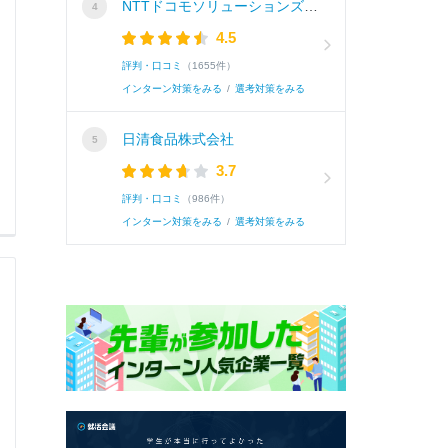
NTTドコモソリューションズ株式会社
4.5
評判・口コミ
（1655件）
インターン対策をみる
/
選考対策をみる
日清食品株式会社
3.7
評判・口コミ
（986件）
インターン対策をみる
/
選考対策をみる