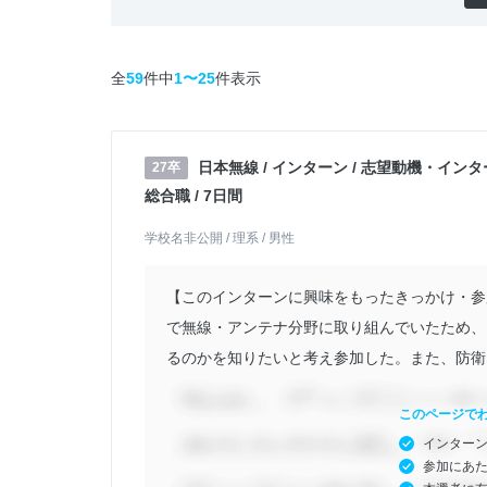
全
59
件中
1〜25
件表示
日本無線 / インターン / 志望動機・インタ
27卒
総合職 / 7日間
学校名非公開 / 理系 / 男性
【このインターンに興味をもったきっかけ・参
で無線・アンテナ分野に取り組んでいたため、
るのかを知りたいと考え参加した。また、防衛・
このページで
インター
参加にあ