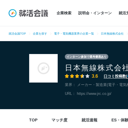
企業検索
説明会・インターン
就活
就活会議TOP
企業を探す
電子・電気機器業界の企業一覧
日本無線株式会社
インターン参加で選考優遇あり
日本無線株式会
3.6
口コミ投稿数(
業界：
メーカー・製造業(電子・電気
URL：
https://www.jrc.co.jp/
TOP
マッチ度
就活速報
ES・体