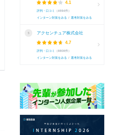
4.1
続き
評判・口コミ
（4694件）
インターン対策をみる
/
選考対策をみる
アクセンチュア株式会社
4.7
評判・口コミ
（8808件）
インターン対策をみる
/
選考対策をみる
0
0