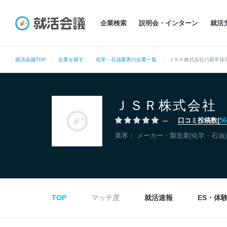
企業検索
説明会・インターン
就活
就活会議TOP
企業を探す
化学・石油業界の企業一覧
ＪＳＲ株式会社の新卒採
ＪＳＲ株式会社
--
口コミ投稿数(
56
業界：
メーカー・製造業(化学・石油)
TOP
マッチ度
就活速報
ES・体