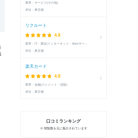
業界：
サービス(その他)
本社：
東京都
リクルート
4.8
業界：
IT・通信(インターネット・Webサービス)
考
本社：
東京都
掲
楽天カード
4.8
業界：
金融(クレジット・信販)
本社：
東京都
口コミランキング
※ 閲覧数を元に集計されています