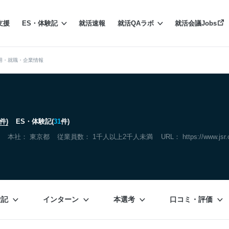
支援
ES・体験記
就活速報
就活QAラボ
就活会議Jobs
用・就職・企業情報
件)
ES・体験記(
31
件)
本社：
東京都
従業員数： 1千人以上2千人未満
URL：
https://www.jsr.
験記
インターン
本選考
口コミ・評価