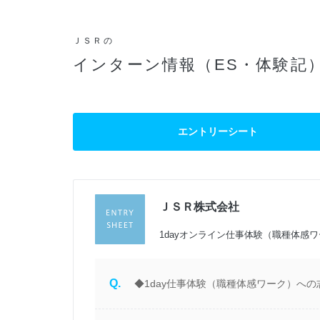
ＪＳＲの
インターン情報（ES・体験記
エントリーシート
ＪＳＲ株式会社
過
1dayオンライン仕事体験（職種体感ワー
Q.
◆1day仕事体験（職種体感ワーク）への