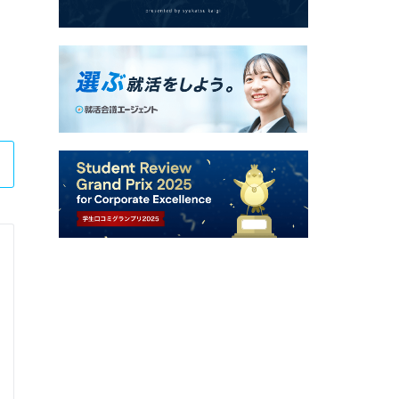
ＪＳＲ株式会社
1dayオンライン仕事体験（職種体感ワーク） /
Q.
1day仕事体験（職種体感ワーク）への志望動機を