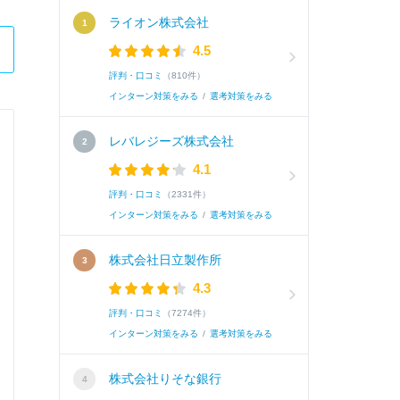
ライオン株式会社
4.5
評判・口コミ
（810件）
インターン対策をみる
/
選考対策をみる
レバレジーズ株式会社
ＪＳＲ株式会社
4.1
事務系
評判・口コミ
（2331件）
インターン対策をみる
/
選考対策をみる
Q.
自身の専門性や研究テーマを社会でどのように活
株式会社日立製作所
4.3
A.
〇〇ゼミにおける「〇〇」というテーマで培っ
評判・口コミ
（7274件）
立案において、リスクを最小化しリターンを最
インターン対策をみる
/
選考対策をみる
では、実際の企業の事例を基に、他社で同事例を展
株式会社りそな銀行