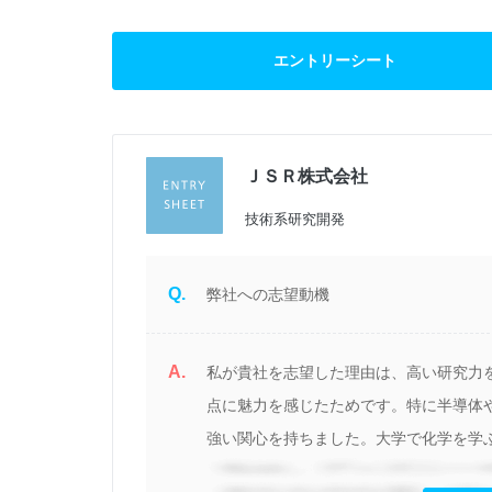
エントリーシート
ＪＳＲ株式会社
過
技術系研究開発
Q.
弊社への志望動機
A.
あ
私が貴社を志望した理由は、高い研究力
い
点に魅力を感じたためです。特に半導体
強い関心を持ちました。大学で化学を学ぶ