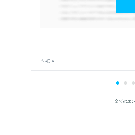
見る
告する
0
0
全てのエ