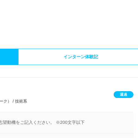
）
インターン体験記
通過
ク） / 技術系
志望動機をご記入ください。 ※200文字以下