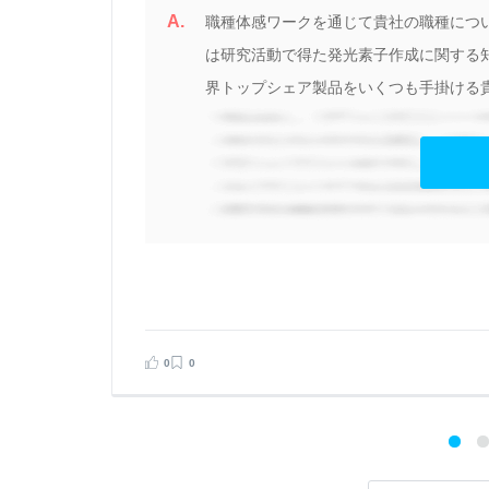
A.
囚
職種体感ワークを通じて貴社の職種につ
ら
は研究活動で得た発光素子作成に関する
界トップシェア製品をいくつも手掛ける貴
見る
告する
0
0