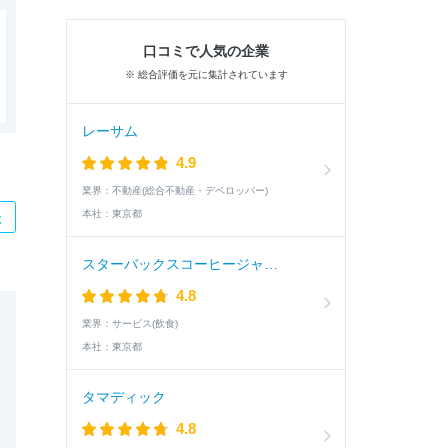
口コミで人気の企業
※ 総合評価を元に集計されています
レーサム
4.9
業界：
不動産(総合不動産・デベロッパー)
本社：
東京都
た
スターバックスコーヒージャパン
4.8
業界：
サービス(飲食)
本社：
東京都
タマディック
4.8