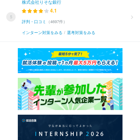
株式会社りそな銀行
4.1
5
評判・口コミ
（4697件）
インターン対策をみる
/
選考対策をみる