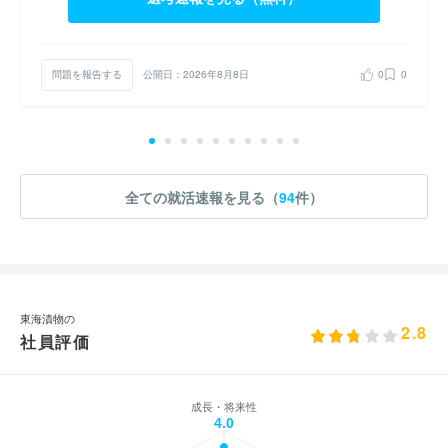
問題を報告する
公開日：2026年8月8日
0
0
全ての就活速報を見る（
94
件）
東海漬物の
2.8
社員評価
成長・将来性
4.0