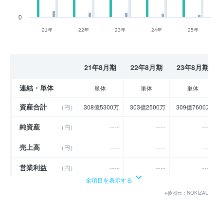
0
21年
22年
23年
24年
25年
21年8月期
22年8月期
23年8月期
連結・単体
単体
単体
単体
資産合計
（円）
308億5300万
303億2500万
309億7600万
純資産
----
----
----
（円）
売上高
----
----
----
（円）
営業利益
----
----
----
（円）
全項目を表示する
経常利益
----
----
----
（円）
※参照元：NOKIZAL
当期純利益
（円）
16億2900万
11億1600万
10億3400万