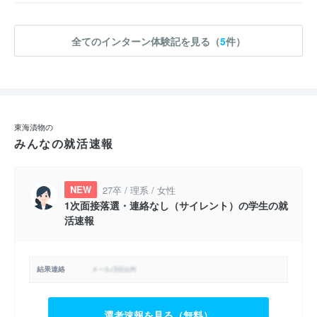
全てのインターン体験記を見る（
5
件）
東海漬物の
みんなの就活速報
NEW
27卒 / 理系 / 女性
1次面接落選・連絡なし（サイレント）の学生の就
活速報
結果連絡
選考速報を見る（無料）