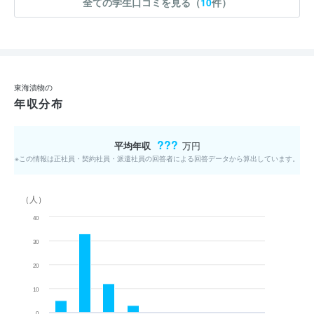
全ての学生口コミを見る（
10
件）
東海漬物の
年収分布
???
平均年収
万円
※この情報は正社員・契約社員・派遣社員の回答者による回答データから算出しています。
（人）
40
30
20
10
0