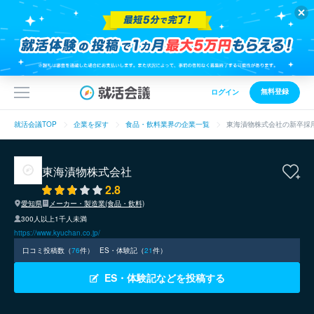
無料登録
ログイン
就活会議TOP
企業を探す
食品・飲料業界の企業一覧
東海漬物株式会社の新卒採
東海漬物株式会社
2.8
愛知県
メーカー・製造業(食品・飲料)
300人以上1千人未満
https://www.kyuchan.co.jp/
口コミ投稿数（
76
件）
ES・体験記（
21
件）
ES・体験記などを投稿する