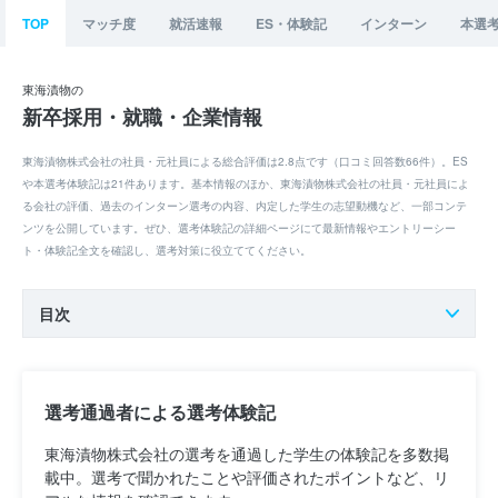
TOP
マッチ度
就活速報
ES・体験記
インターン
本選
東海漬物の
新卒採用・就職・企業情報
東海漬物株式会社の社員・元社員による総合評価は2.8点です（口コミ回答数66件）。ES
や本選考体験記は21件あります。基本情報のほか、東海漬物株式会社の社員・元社員によ
る会社の評価、過去のインターン選考の内容、内定した学生の志望動機など、一部コンテ
ンツを公開しています。ぜひ、選考体験記の詳細ページにて最新情報やエントリーシー
ト・体験記全文を確認し、選考対策に役立ててください。
目次
選考通過者による選考体験記
東海漬物株式会社の選考を通過した学生の体験記を多数掲
載中。選考で聞かれたことや評価されたポイントなど、リ