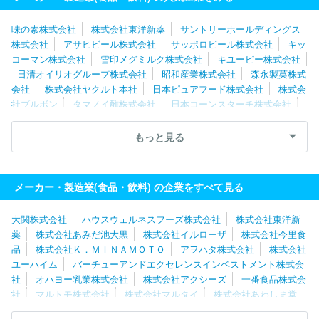
味の素株式会社
株式会社東洋新薬
サントリーホールディングス
株式会社
アサヒビール株式会社
サッポロビール株式会社
キッ
コーマン株式会社
雪印メグミルク株式会社
キユーピー株式会社
日清オイリオグループ株式会社
昭和産業株式会社
森永製菓株式
会社
株式会社ヤクルト本社
日本ピュアフード株式会社
株式会
社ブルボン
タマノイ酢株式会社
日本コーンスターチ株式会社
伊藤ハム株式会社
米久株式会社
ケンコーマヨネーズ株式会社
敷島製パン株式会社
山崎製パン株式会社
株式会社武蔵野
キ
もっと見る
リンホールディングス株式会社
アサヒ飲料株式会社
ウェルネオ
シュガー株式会社
プリマハム株式会社
いなば食品株式会社
日
清食品株式会社
株式会社ニップン
ミヨシ油脂株式会社
メーカー・製造業(食品・飲料) の企業をすべて見る
大関株式会社
ハウスウェルネスフーズ株式会社
株式会社東洋新
薬
株式会社あみだ池大黒
株式会社イルローザ
株式会社今里食
品
株式会社Ｋ．ＭＩＮＡＭＯＴＯ
アヲハタ株式会社
株式会社
ユーハイム
バーチューアンドエクセレンスインベストメント株式会
社
オハヨー乳業株式会社
株式会社アクシーズ
一番食品株式会
社
マルトモ株式会社
株式会社マルタイ
株式会社あわしま堂
伊藤ハム株式会社
ヤマサン食品工業株式会社
井村屋株式会社