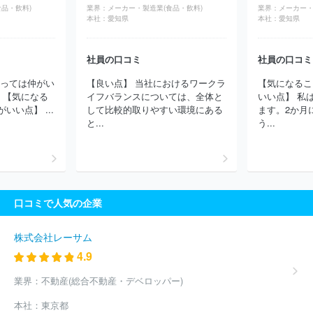
品・飲料)
業界：
メーカー・製造業(食品・飲料)
業界：
メーカー・
ウェルネオシュガー株式会社
ケンコーマヨネーズ株式会社
株式
本社：
愛知県
本社：
愛知県
会社サンデリカ
味の素株式会社
明星食品株式会社
サッポロビ
ール株式会社
株式会社ブルボン
プリマハム株式会社
ミヨシ油
脂株式会社
アサヒビール株式会社
キユーピー株式会社
株式会
社員の口コミ
社員の口コミ
社ホットランドホールディングス
株式会社ロック・フィールド
よっては仲がい
【良い点】 当社におけるワークラ
【気になるこ
松谷化学工業株式会社
サンエイ糖化株式会社
日清食品株式会
 【気になる
イフバランスについては、全体と
いい点】 私
社
焼津水産化学工業株式会社
日本ピュアフード株式会社
ＤＭ
い点】 ...
して比較的取りやすい環境にある
ます。2か月
三井製糖株式会社
ほか(3788件)
と...
う...
口コミで人気の企業
株式会社レーサム
4.9
業界：
不動産(総合不動産・デベロッパー)
本社：
東京都