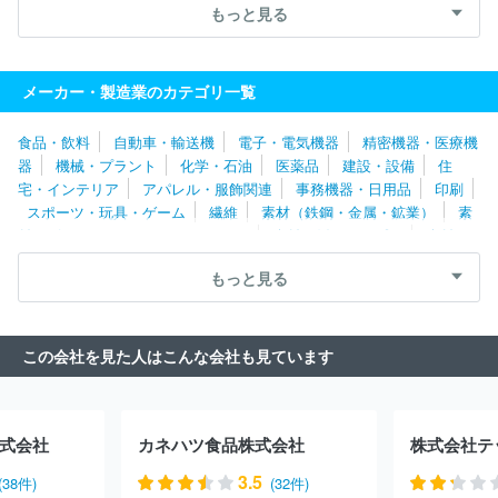
ハウス食品株式会社
シノブフーズ株式会社
株式会社神戸屋
もっと見る
三共食品株式会社
日本ハム食品株式会社
桂新堂株式会社
サ
ントリーホールディングス株式会社
株式会社おとうふ工房いしか
わ
カネ美食品株式会社
いなば食品株式会社
ニコニコのり株式
メーカー・製造業のカテゴリ一覧
会社
九鬼産業株式会社
ヤマモリ株式会社
株式会社かね貞
ハラダ製茶株式会社
タマノイ酢株式会社
白ハト食品工業株式会
食品・飲料
自動車・輸送機
電子・電気機器
精密機器・医療機
社
月桂冠株式会社
江崎グリコ株式会社
伊那食品工業株式会
器
機械・プラント
化学・石油
医薬品
建設・設備
住
社
株式会社オリエンタルベーカリー
株式会社創味食品
はごろ
宅・インテリア
アパレル・服飾関連
事務機器・日用品
印刷
もフーズ株式会社
アピ株式会社
米久株式会社
株式会社柿安本
スポーツ・玩具・ゲーム
繊維
素材（鉄鋼・金属・鉱業）
素
店
敷島製パン株式会社
マルサンアイ株式会社
よつ葉乳業株式
材（ゴム・ガラス・セラミックス）
素材（紙・パルプ）
素材
会社
Ｕｍｉｏｓ Ｈｏｋｋａｉｄｏ株式会社
富士食品工業株式
（その他）
農林・水産
たばこ・飼料
その他
会社
株式会社武蔵野
マリンフーズ株式会社
月島食品工業株式
もっと見る
会社
日本ハム惣菜株式会社
プライムデリカ株式会社
株式会社
ニチレイフーズ
キッコーマン株式会社
雪印メグミルク株式会社
株式会社ロッテ
株式会社モンテール
ヤマサ醬油株式会社
株
この会社を見た人はこんな会社も見ています
式会社藤江
日本コーンスターチ株式会社
イニシオフーズ株式会
社
大栄フーズ株式会社
塩水港精糖株式会社
キリンホールディ
ングス株式会社
森永製菓株式会社
三本珈琲株式会社
株式会社
ニップン
有楽製菓株式会社
山崎製パン株式会社
アサヒ飲料株
式会社
カネハツ食品株式会社
株式会社テ
式会社
フジフーズ株式会社
昭和産業株式会社
モランボン株式
会社
亀田製菓株式会社
株式会社世田谷自然食品
株式会社ヤク
3.5
(38件)
(32件)
ルト本社
日東富士製粉株式会社
日清オイリオグループ株式会社