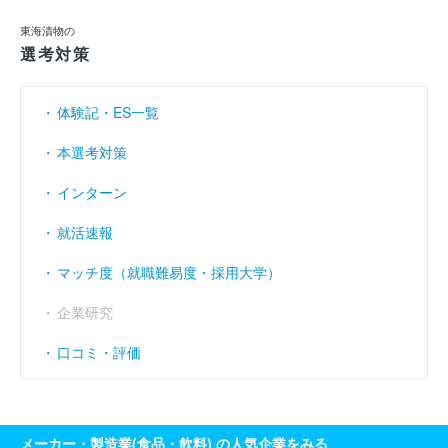
利益余剰金
（円）
205億3900万
212億5100万
220億8300万
東海漬物の
選考対策
売上伸び率
----
----
----
（％）
営業利益率
----
----
----
（％）
体験記・ES一覧
経常利益率
----
----
----
（％）
本選考対策
インターン
就活速報
マッチ度（就職難易度・採用大学）
企業研究
口コミ・評価
メーカー・製造業(食品・飲料) の人気企業をみる